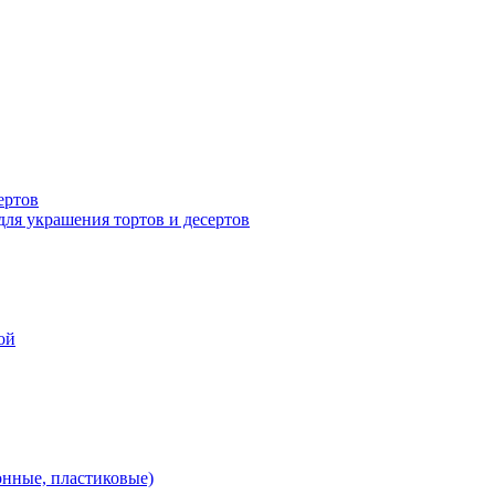
ертов
для украшения тортов и десертов
ой
онные, пластиковые)