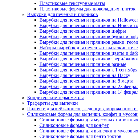
Пластиковые текстурные маты
Пластиковые формы для шоколадных плиток
Вырубки для печенья и пряников
Вырубки для печенья и пряников на Hallowee
Вырубки для печенья и пряников на Новый г
Вырубки для печенья и пряников цифры
Вырубки для печенья и пряников буквы и алф
Вырубки для печенья и пряников рамки, геом
Наборы вырубок для печенья с выталкивател
Вырубки для печенья и пряников цветы и баб
Вырубки для печенья и пряников звери/ живо
Вырубки для печенья и пряников разные
Вырубки для печенья и пряников к 1 сентября
Вырубки для печенья и пряников на Пасху
Вырубки для печенья и пряников на 8 марта
Вырубки для печенья и пряников на 23 февра
Вырубки для печенья и пряников на 14 феврал
Кондитерские термометры
Трафареты для выпечки
Палочки для кейк-попсов, леденцов, мороженного;
Силиконовые формы для выпечки, конфет и муссов
Силиконовые формы для муссовых пирожны
Силиконовые формы для конфет
Силиконовые формы для выпечки и муссовых
Силиконовые формы для бенто тортов