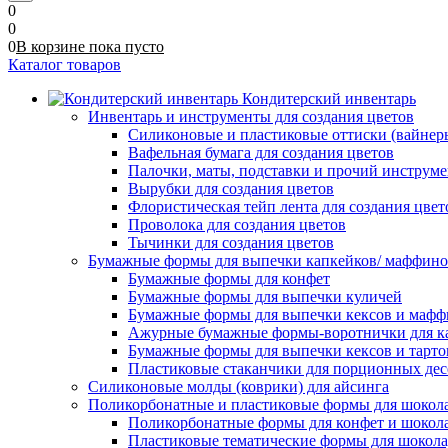
0
0
0
В корзине
пока
пусто
Каталог товаров
Кондитерский инвентарь
Инвентарь и инструменты для создания цветов
Силиконовые и пластиковые оттиски (вайнеры)
Вафельная бумага для создания цветов
Палочки, маты, подставки и прочий инструме
Вырубки для создания цветов
Флористическая тейп лента для создания цвет
Проволока для создания цветов
Тычинки для создания цветов
Бумажные формы для выпечки капкейков/ маффинов/
Бумажные формы для конфет
Бумажные формы для выпечки куличей
Бумажные формы для выпечки кексов и мафф
Ажурные бумажные формы-воротнички для к
Бумажные формы для выпечки кексов и тарто
Пластиковые стаканчики для порционных десе
Силиконовые молды (коврики) для айсинга
Поликорбонатные и пластиковые формы для шокол
Поликорбонатные формы для конфет и шокол
Пластиковые тематические формы для шокола