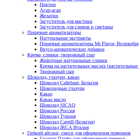
Пектин
Агар-агар
Желатин
Загуститель для мастики
Загуститель для сливок и сметаны
Пищевые ароматизаторы
Натуральные экстракты
Пищевые ароматизаторы Mr Flavor, Великобр
Вкусо-ароматические добавки
Крема, сливки, творожный сыр
Животные натуральные сливки
Крема на растительных маслах (растительные
Творожный сыр
Шоколад, глазури, какао
Шоколад Callebaut, Бельгия
Шоколадные глазури
Какао
Какао масло
Шоколад SICAO
Шоколад Россия
Шоколад Турция
Шоколад Cargill (Бельгия)
Шоколад IRCA Италия
Гибкий айсинг, смеси для оформления пряников
Глазури Парфэ для оформления печенья