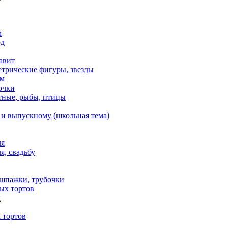
n
од
авит
етрические фигуры, звезды
ем
очки
тные, рыбы, птицы
 и выпускному (школьная тема)
ля
я, свадьбу
 шпажки, трубочки
ых тортов
х
 тортов