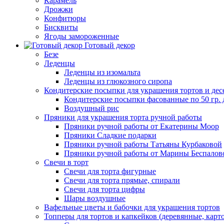
Карамель
Дрожжи
Конфитюры
Бисквиты
Ягоды замороженные
Готовый декор
Безе
Леденцы
Леденцы из изомальта
Леденцы из глюкозного сиропа
Кондитерские посыпки для украшения тортов и дес
Кондитерские посыпки фасованные по 50 гр. 
Воздушный рис
Пряники для украшения торта ручной работы
Пряники ручной работы от Екатерины Моор
Пряники Сладкие подарки
Пряники ручной работы Татьяны Курбаковой
Пряники ручной работы от Марины Беспалов
Свечи в торт
Свечи для торта фигурные
Свечи для торта прямые, спирали
Свечи для торта цифры
Шары воздушные
Вафельные цветы и бабочки для украшения тортов
Топперы для тортов и капкейков (деревянные, карт