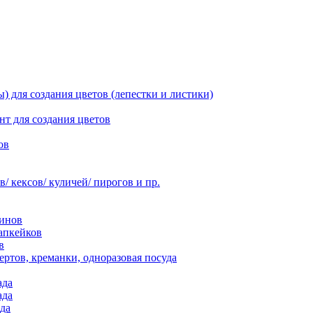
 для создания цветов (лепестки и листики)
нт для создания цветов
ов
 кексов/ куличей/ пирогов и пр.
инов
апкейков
в
ртов, креманки, одноразовая посуда
ада
ада
да