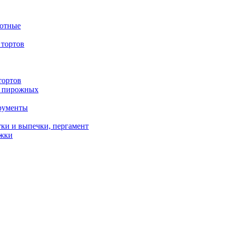
вотные
тортов
тортов
/ пирожных
трументы
ки и выпечки, пергамент
ожки