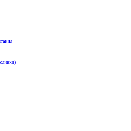
итания
 сливки)