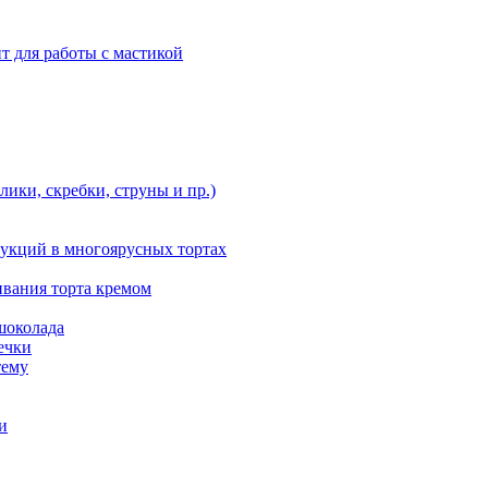
т для работы с мастикой
ики, скребки, струны и пр.)
укций в многоярусных тортах
ивания торта кремом
шоколада
ечки
тему
и