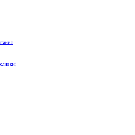
итания
 сливки)