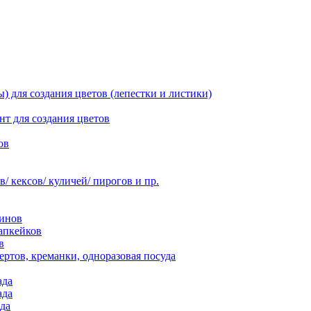
 для создания цветов (лепестки и листики)
нт для создания цветов
ов
 кексов/ куличей/ пирогов и пр.
инов
апкейков
в
ртов, креманки, одноразовая посуда
ада
ада
да