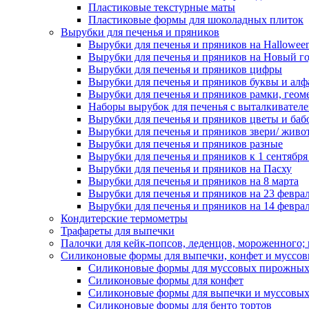
Пластиковые текстурные маты
Пластиковые формы для шоколадных плиток
Вырубки для печенья и пряников
Вырубки для печенья и пряников на Hallowee
Вырубки для печенья и пряников на Новый г
Вырубки для печенья и пряников цифры
Вырубки для печенья и пряников буквы и алф
Вырубки для печенья и пряников рамки, геом
Наборы вырубок для печенья с выталкивател
Вырубки для печенья и пряников цветы и баб
Вырубки для печенья и пряников звери/ живо
Вырубки для печенья и пряников разные
Вырубки для печенья и пряников к 1 сентября
Вырубки для печенья и пряников на Пасху
Вырубки для печенья и пряников на 8 марта
Вырубки для печенья и пряников на 23 февра
Вырубки для печенья и пряников на 14 феврал
Кондитерские термометры
Трафареты для выпечки
Палочки для кейк-попсов, леденцов, мороженного;
Силиконовые формы для выпечки, конфет и муссов
Силиконовые формы для муссовых пирожны
Силиконовые формы для конфет
Силиконовые формы для выпечки и муссовых
Силиконовые формы для бенто тортов