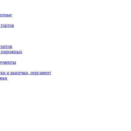
вотные
тортов
тортов
/ пирожных
трументы
ки и выпечки, пергамент
ожки