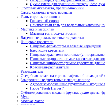
Сухие смеси для пряничной глазури, безе, су
Ореховая мука/паста, пралине/начинки
Сахар, сахарная пудра, изомальт
Гели, сиропы, топпинги
Глюкозный сироп
Нейтральный гель для вафельных картинок, п
Мастика и марципан
Мастика топ продукт Россия
Вафельные рожки, печенье, тарталетки
Пищевые красители
Пищевые фломастеры и гелевые карандаши
Блестящие красители
Пищевые красители неоновые (универсальны
Пищевые водорастворимые красители для конди
Пищевые жирорастворимые красители для шок
Красители-распылители
Разрыхлитель
Съедобная печать на торт на вафельной и сахарной 
Замороженные фруктовые и ягодные пюре
Agrobar замороженные фруктовые и ягодные 
Пюре "Fresh Harvest"
Сублимированные ягоды и фрукты, сухие цветы, 
Мука
Молоко, масло