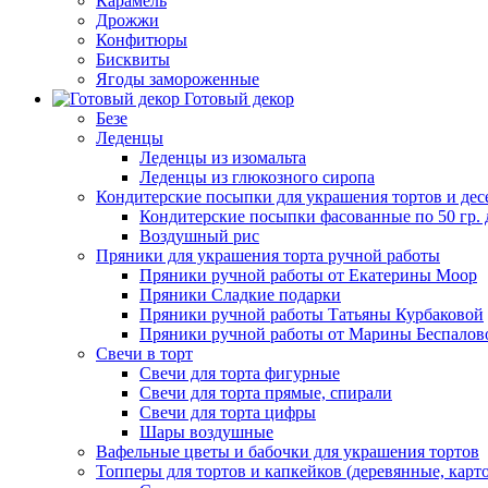
Карамель
Дрожжи
Конфитюры
Бисквиты
Ягоды замороженные
Готовый декор
Безе
Леденцы
Леденцы из изомальта
Леденцы из глюкозного сиропа
Кондитерские посыпки для украшения тортов и дес
Кондитерские посыпки фасованные по 50 гр. 
Воздушный рис
Пряники для украшения торта ручной работы
Пряники ручной работы от Екатерины Моор
Пряники Сладкие подарки
Пряники ручной работы Татьяны Курбаковой
Пряники ручной работы от Марины Беспалов
Свечи в торт
Свечи для торта фигурные
Свечи для торта прямые, спирали
Свечи для торта цифры
Шары воздушные
Вафельные цветы и бабочки для украшения тортов
Топперы для тортов и капкейков (деревянные, карт