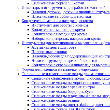
Силиконовые формы Silikomart
Инвентарь и инструменты для работы с мастикой
Палочки, утюжки, резаки и прочий инструмен
Пластиковые вырубки для мастики
Кондитерские мешки и насадки для крема
Инструмент для работы с кремом
Кондитерские мешки для крема
Кондитерские насадки для крема
Наборы кондитерских насадок для крема
Инструменты для тортированя и выравнивания (стол
Ацетатная лента для торта
Поворотные столики
Палочки-дюбеля для поддерживающих констр
Ножи и струны для нарезки бисквитов
Кондитерские скребки и шпатели для выравн
Формы для леденцов на палочке и мармелада
Силиконовые и пластиковые молды для мастики и 
Свадебные силиконовые молды, любовь, серд
Силиконовые молды на морскую и пляжную 
Силиконовые молды алфавит, цифры
Силиконовые молды бордюры, бусы
Силиконовые молды младенцы и ангелы, люд
Силиконовые молды разные
Силиконовые молды цветы, бабочки, листики
Силиконовые формы для 3D фигурок