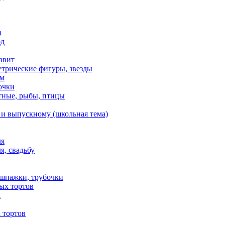
n
од
авит
етрические фигуры, звезды
ем
очки
тные, рыбы, птицы
 и выпускному (школьная тема)
ля
я, свадьбу
 шпажки, трубочки
ых тортов
х
 тортов