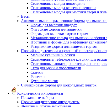
Силиконовые молды новогодние
Силиконовые молды вензеля и лепнина
Силиконовые молды для мастики звери и жи
Весы
Алюминиевые и нержавеющие формы для выпечки 
Форма для выпечки квадрат
Фигурные формы для выпечки
Формы для выпечки тортов с дном
Металлические кольца для выпечки и сборки 
Противни и формы для маффинов/ капкейков
Раздвижные формы для выпечки тортов
Прочий кондитерский и кухонный инвентарь/ инс
Мерные кувшины и ложки
Силиконовые/ тефлоновые коврики для раскат
Силиконовые лопатки, кисточки, венчики, л
Сито для муки и просеиватели
Скалки
Решетки
Кухонные миски
Силиконовые формы для шоколадных плиток
Кондитерские ингредиенты
Пасхальные наборы
Прочие кондитерские ингредиенты
Желатин и другие загустители