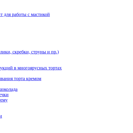
т для работы с мастикой
ики, скребки, струны и пр.)
укций в многоярусных тортах
ивания торта кремом
шоколада
ечки
тему
и