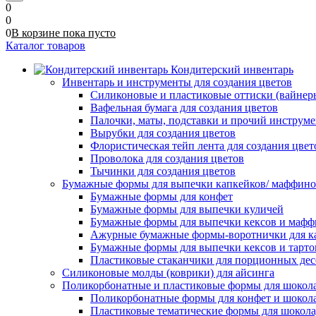
0
0
0
В корзине
пока
пусто
Каталог товаров
Кондитерский инвентарь
Инвентарь и инструменты для создания цветов
Силиконовые и пластиковые оттиски (вайнеры)
Вафельная бумага для создания цветов
Палочки, маты, подставки и прочий инструме
Вырубки для создания цветов
Флористическая тейп лента для создания цвет
Проволока для создания цветов
Тычинки для создания цветов
Бумажные формы для выпечки капкейков/ маффинов/
Бумажные формы для конфет
Бумажные формы для выпечки куличей
Бумажные формы для выпечки кексов и мафф
Ажурные бумажные формы-воротнички для к
Бумажные формы для выпечки кексов и тарто
Пластиковые стаканчики для порционных десе
Силиконовые молды (коврики) для айсинга
Поликорбонатные и пластиковые формы для шокол
Поликорбонатные формы для конфет и шокол
Пластиковые тематические формы для шокола