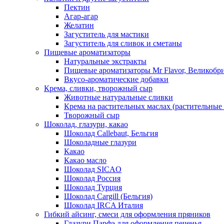
Пектин
Агар-агар
Желатин
Загуститель для мастики
Загуститель для сливок и сметаны
Пищевые ароматизаторы
Натуральные экстракты
Пищевые ароматизаторы Mr Flavor, Великобр
Вкусо-ароматические добавки
Крема, сливки, творожный сыр
Животные натуральные сливки
Крема на растительных маслах (растительные
Творожный сыр
Шоколад, глазури, какао
Шоколад Callebaut, Бельгия
Шоколадные глазури
Какао
Какао масло
Шоколад SICAO
Шоколад Россия
Шоколад Турция
Шоколад Cargill (Бельгия)
Шоколад IRCA Италия
Гибкий айсинг, смеси для оформления пряников
Глазури Парфэ для оформления печенья