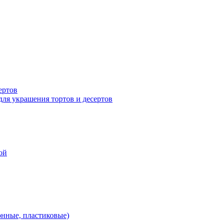
ертов
для украшения тортов и десертов
ой
онные, пластиковые)