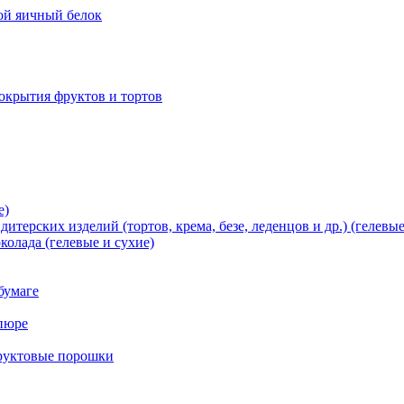
хой яичный белок
окрытия фруктов и тортов
е)
терских изделий (тортов, крема, безе, леденцов и др.) (гелевые
олада (гелевые и сухие)
бумаге
пюре
фруктовые порошки