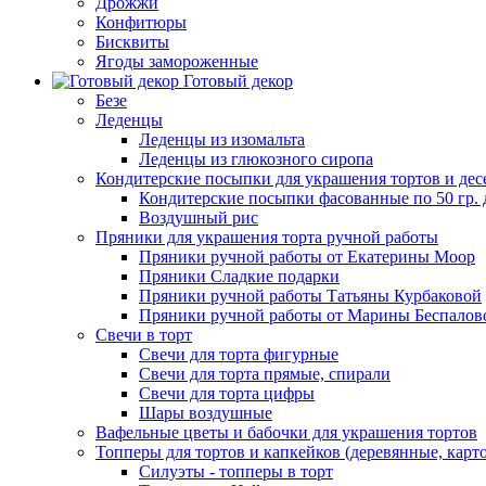
Дрожжи
Конфитюры
Бисквиты
Ягоды замороженные
Готовый декор
Безе
Леденцы
Леденцы из изомальта
Леденцы из глюкозного сиропа
Кондитерские посыпки для украшения тортов и дес
Кондитерские посыпки фасованные по 50 гр. 
Воздушный рис
Пряники для украшения торта ручной работы
Пряники ручной работы от Екатерины Моор
Пряники Сладкие подарки
Пряники ручной работы Татьяны Курбаковой
Пряники ручной работы от Марины Беспалов
Свечи в торт
Свечи для торта фигурные
Свечи для торта прямые, спирали
Свечи для торта цифры
Шары воздушные
Вафельные цветы и бабочки для украшения тортов
Топперы для тортов и капкейков (деревянные, карт
Силуэты - топперы в торт