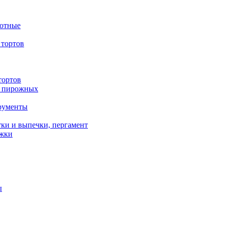
вотные
тортов
тортов
/ пирожных
трументы
ки и выпечки, пергамент
ожки
ы