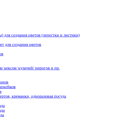
 для создания цветов (лепестки и листики)
нт для создания цветов
ов
 кексов/ куличей/ пирогов и пр.
инов
апкейков
в
ртов, креманки, одноразовая посуда
ада
ада
да