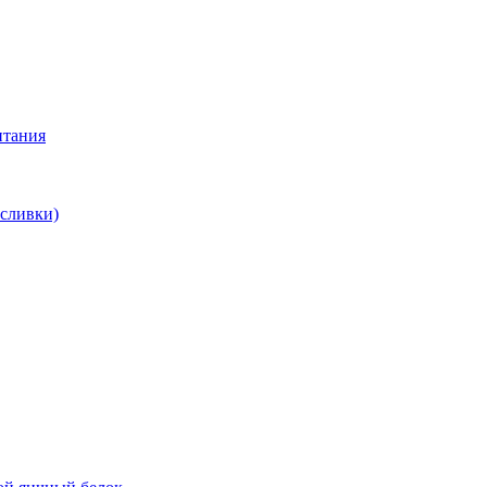
итания
 сливки)