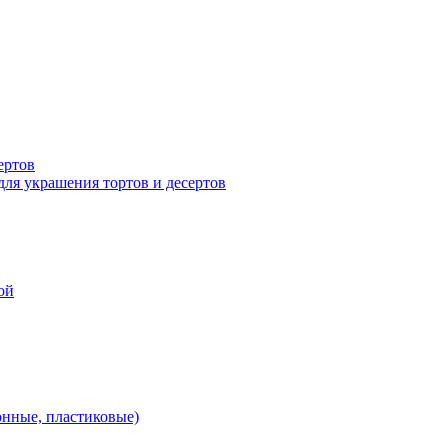
ертов
для украшения тортов и десертов
ой
онные, пластиковые)