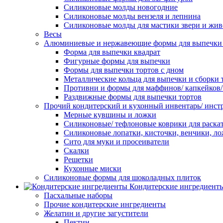
Силиконовые молды новогодние
Силиконовые молды вензеля и лепнина
Силиконовые молды для мастики звери и жи
Весы
Алюминиевые и нержавеющие формы для выпечки 
Форма для выпечки квадрат
Фигурные формы для выпечки
Формы для выпечки тортов с дном
Металлические кольца для выпечки и сборки 
Противни и формы для маффинов/ капкейков
Раздвижные формы для выпечки тортов
Прочий кондитерский и кухонный инвентарь/ инс
Мерные кувшины и ложки
Силиконовые/ тефлоновые коврики для раскат
Силиконовые лопатки, кисточки, венчики, л
Сито для муки и просеиватели
Скалки
Решетки
Кухонные миски
Силиконовые формы для шоколадных плиток
Кондитерские ингредиент
Пасхальные наборы
Прочие кондитерские ингредиенты
Желатин и другие загустители
Пектин