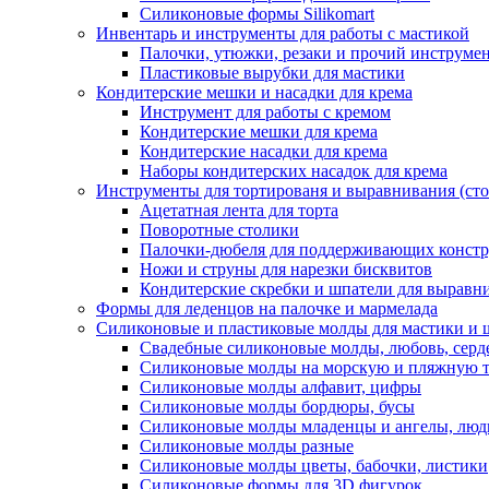
Силиконовые формы Silikomart
Инвентарь и инструменты для работы с мастикой
Палочки, утюжки, резаки и прочий инструмен
Пластиковые вырубки для мастики
Кондитерские мешки и насадки для крема
Инструмент для работы с кремом
Кондитерские мешки для крема
Кондитерские насадки для крема
Наборы кондитерских насадок для крема
Инструменты для тортированя и выравнивания (стол
Ацетатная лента для торта
Поворотные столики
Палочки-дюбеля для поддерживающих констр
Ножи и струны для нарезки бисквитов
Кондитерские скребки и шпатели для выравн
Формы для леденцов на палочке и мармелада
Силиконовые и пластиковые молды для мастики и 
Свадебные силиконовые молды, любовь, серд
Силиконовые молды на морскую и пляжную 
Силиконовые молды алфавит, цифры
Силиконовые молды бордюры, бусы
Силиконовые молды младенцы и ангелы, люд
Силиконовые молды разные
Силиконовые молды цветы, бабочки, листики
Силиконовые формы для 3D фигурок