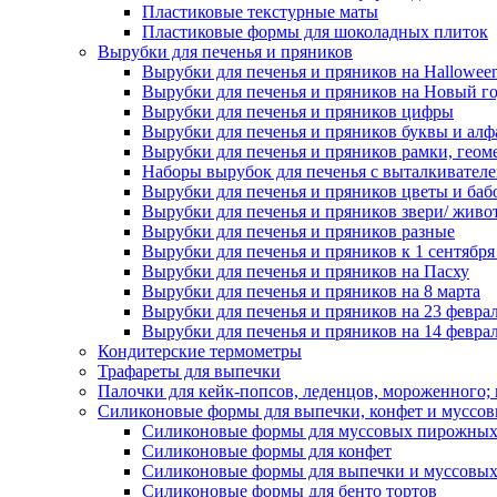
Пластиковые текстурные маты
Пластиковые формы для шоколадных плиток
Вырубки для печенья и пряников
Вырубки для печенья и пряников на Hallowee
Вырубки для печенья и пряников на Новый г
Вырубки для печенья и пряников цифры
Вырубки для печенья и пряников буквы и алф
Вырубки для печенья и пряников рамки, геом
Наборы вырубок для печенья с выталкивател
Вырубки для печенья и пряников цветы и баб
Вырубки для печенья и пряников звери/ живо
Вырубки для печенья и пряников разные
Вырубки для печенья и пряников к 1 сентября
Вырубки для печенья и пряников на Пасху
Вырубки для печенья и пряников на 8 марта
Вырубки для печенья и пряников на 23 февра
Вырубки для печенья и пряников на 14 феврал
Кондитерские термометры
Трафареты для выпечки
Палочки для кейк-попсов, леденцов, мороженного;
Силиконовые формы для выпечки, конфет и муссов
Силиконовые формы для муссовых пирожны
Силиконовые формы для конфет
Силиконовые формы для выпечки и муссовых
Силиконовые формы для бенто тортов