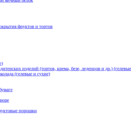
хой яичный белок
окрытия фруктов и тортов
е)
терских изделий (тортов, крема, безе, леденцов и др.) (гелевые
олада (гелевые и сухие)
бумаге
пюре
фруктовые порошки