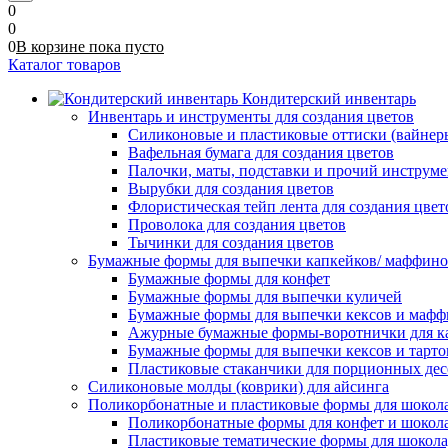
0
0
0
В корзине
пока
пусто
Каталог товаров
Кондитерский инвентарь
Инвентарь и инструменты для создания цветов
Силиконовые и пластиковые оттиски (вайнеры)
Вафельная бумага для создания цветов
Палочки, маты, подставки и прочий инструме
Вырубки для создания цветов
Флористическая тейп лента для создания цвет
Проволока для создания цветов
Тычинки для создания цветов
Бумажные формы для выпечки капкейков/ маффинов/
Бумажные формы для конфет
Бумажные формы для выпечки куличей
Бумажные формы для выпечки кексов и мафф
Ажурные бумажные формы-воротнички для к
Бумажные формы для выпечки кексов и тарто
Пластиковые стаканчики для порционных десе
Силиконовые молды (коврики) для айсинга
Поликорбонатные и пластиковые формы для шокол
Поликорбонатные формы для конфет и шокол
Пластиковые тематические формы для шокола