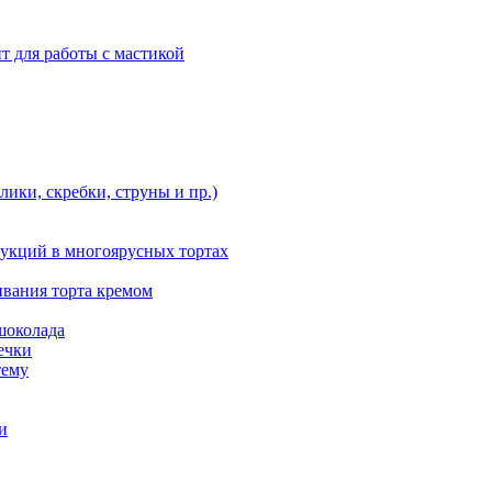
т для работы с мастикой
ики, скребки, струны и пр.)
укций в многоярусных тортах
ивания торта кремом
шоколада
ечки
тему
и