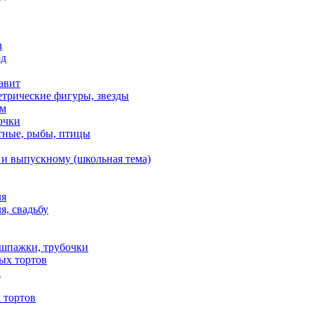
n
од
авит
етрические фигуры, звезды
ем
очки
тные, рыбы, птицы
 и выпускному (школьная тема)
ля
я, свадьбу
 шпажки, трубочки
ых тортов
х
 тортов