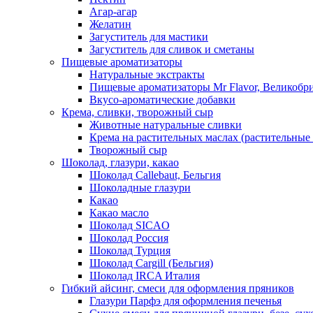
Агар-агар
Желатин
Загуститель для мастики
Загуститель для сливок и сметаны
Пищевые ароматизаторы
Натуральные экстракты
Пищевые ароматизаторы Mr Flavor, Великобр
Вкусо-ароматические добавки
Крема, сливки, творожный сыр
Животные натуральные сливки
Крема на растительных маслах (растительные
Творожный сыр
Шоколад, глазури, какао
Шоколад Callebaut, Бельгия
Шоколадные глазури
Какао
Какао масло
Шоколад SICAO
Шоколад Россия
Шоколад Турция
Шоколад Cargill (Бельгия)
Шоколад IRCA Италия
Гибкий айсинг, смеси для оформления пряников
Глазури Парфэ для оформления печенья