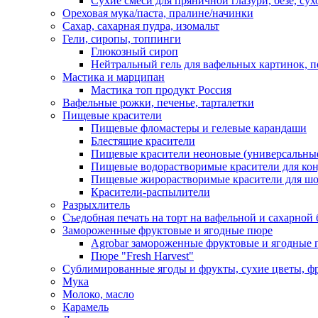
Сухие смеси для пряничной глазури, безе, су
Ореховая мука/паста, пралине/начинки
Сахар, сахарная пудра, изомальт
Гели, сиропы, топпинги
Глюкозный сироп
Нейтральный гель для вафельных картинок, п
Мастика и марципан
Мастика топ продукт Россия
Вафельные рожки, печенье, тарталетки
Пищевые красители
Пищевые фломастеры и гелевые карандаши
Блестящие красители
Пищевые красители неоновые (универсальны
Пищевые водорастворимые красители для конди
Пищевые жирорастворимые красители для шок
Красители-распылители
Разрыхлитель
Съедобная печать на торт на вафельной и сахарной 
Замороженные фруктовые и ягодные пюре
Agrobar замороженные фруктовые и ягодные 
Пюре "Fresh Harvest"
Сублимированные ягоды и фрукты, сухие цветы, 
Мука
Молоко, масло
Карамель