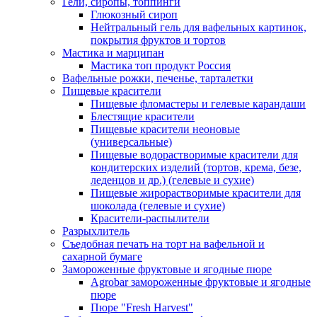
Гели, сиропы, топпинги
Глюкозный сироп
Нейтральный гель для вафельных картинок,
покрытия фруктов и тортов
Мастика и марципан
Мастика топ продукт Россия
Вафельные рожки, печенье, тарталетки
Пищевые красители
Пищевые фломастеры и гелевые карандаши
Блестящие красители
Пищевые красители неоновые
(универсальные)
Пищевые водорастворимые красители для
кондитерских изделий (тортов, крема, безе,
леденцов и др.) (гелевые и сухие)
Пищевые жирорастворимые красители для
шоколада (гелевые и сухие)
Красители-распылители
Разрыхлитель
Съедобная печать на торт на вафельной и
сахарной бумаге
Замороженные фруктовые и ягодные пюре
Agrobar замороженные фруктовые и ягодные
пюре
Пюре "Fresh Harvest"