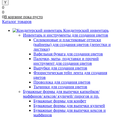
0
0
0
В корзине
пока
пусто
Каталог товаров
Кондитерский инвентарь
Инвентарь и инструменты для создания цветов
Силиконовые и пластиковые оттиски
(вайнеры) для создания цветов (лепестки и
листики)
Вафельная бумага для создания цветов
Палочки, маты, подставки и прочий
инструмент для создания цветов
Вырубки для создания цветов
Флористическая тейп лента для создания
цветов
Проволока для создания цветов
Тычинки для создания цветов
Бумажные формы для выпечки капкейков/
маффинов/ кексов/ куличей/ пирогов и пр.
Бумажные формы для конфет
Бумажные формы для выпечки куличей
Бумажные формы для выпечки кексов и
маффинов