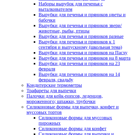
Наборы вырубок для печенья с
выталкивателем
Вырубки для печенья и пряников цветы и
бабочки
Вырубки для печенья и пряников звери/
животные, рыбы, птицы
Вырубки для печенья и пряников разные
Вырубки для печенья и пряников к 1
сентября и выпускному (школьная тема)
Вырубки для печенья и пряников на Пасху
Вырубки для печенья и пряников на 8 марта
Вырубки для печенья и пряников на 23
февраля
Вырубки для печенья и пряников на 14
февраля, свадьбу
Кондитерские термометры
Трафареты для выпечки
Палочки для кейк-попсов, леденцов,
мороженного; шпажки, трубочки
Силиконовые формы для выпечки, конфет и
муссовых тортов
Силиконовые формы для муссовых
пирожных
Силиконовые формы для конфет
Силиконовые формы для выпечки и