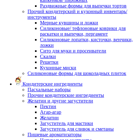
капкейков/ пирожных
Раздвижные формы для выпечки тортов
Прочий кондитерский и кухонный инвентарь/
инструменты
Мерные кувшины и ложки
Силиконовые/ тефлоновые коврики для
раскатки и выпечки, пергамент
Силиконовые лопатки, кисточки, венчики,
ложки
Сито для муки и просеиватели
Скалки
Решетки
Кухонные миски
Силиконовые формы для шоколадных плиток
Кондитерские ингредиенты
Пасхальные наборы
Прочие кондитерские ингредиенты
Желатин и другие загустители
Пектин
Агар-агар
Желатин
Загуститель для мастики
Загуститель для сливок и сметаны
Пищевые ароматизаторы