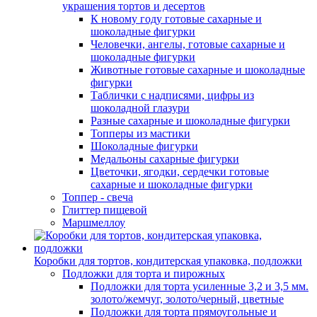
украшения тортов и десертов
К новому году готовые сахарные и
шоколадные фигурки
Человечки, ангелы, готовые сахарные и
шоколадные фигурки
Животные готовые сахарные и шоколадные
фигурки
Таблички с надписями, цифры из
шоколадной глазури
Разные сахарные и шоколадные фигурки
Топперы из мастики
Шоколадные фигурки
Медальоны сахарные фигурки
Цветочки, ягодки, сердечки готовые
сахарные и шоколадные фигурки
Топпер - свеча
Глиттер пищевой
Маршмеллоу
Коробки для тортов, кондитерская упаковка, подложки
Подложки для торта и пирожных
Подложки для торта усиленные 3,2 и 3,5 мм.
золото/жемчуг, золото/черный, цветные
Подложки для торта прямоугольные и