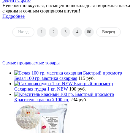
рецепт с фото
Невероятно вкусная, насыщенно шоколадная творожная пасха
с ярким и сочным сюрпризом внутри!
Подробнее
Назад
1
2
3
4
80
Вперед
Самые продаваемые товары
Быстрый просмотр
Белая 100 гр. мастика сахарная
115 руб.
Быстрый просмотр
Сахарная пудра 1 кг. NEW
190 руб.
Быстрый просмотр
Краситель красный 100 гр.
234 руб.