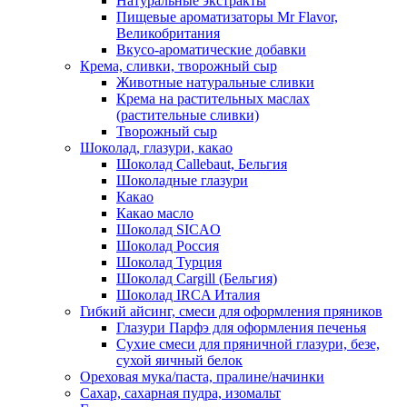
Натуральные экстракты
Пищевые ароматизаторы Mr Flavor,
Великобритания
Вкусо-ароматические добавки
Крема, сливки, творожный сыр
Животные натуральные сливки
Крема на растительных маслах
(растительные сливки)
Творожный сыр
Шоколад, глазури, какао
Шоколад Callebaut, Бельгия
Шоколадные глазури
Какао
Какао масло
Шоколад SICAO
Шоколад Россия
Шоколад Турция
Шоколад Cargill (Бельгия)
Шоколад IRCA Италия
Гибкий айсинг, смеси для оформления пряников
Глазури Парфэ для оформления печенья
Сухие смеси для пряничной глазури, безе,
сухой яичный белок
Ореховая мука/паста, пралине/начинки
Сахар, сахарная пудра, изомальт