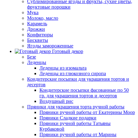
Сублимированные ягоды и фрукты, сухие цветы,
фруктовые порошки
Мука
Молоко, масло
Карамель
Дрожжи
Конфитюры
Бисквиты
Ягоды замороженные
Готовый декор
Безе
Леденцы
Леденцы из изомальта
Леденцы из глюкозного сиропа
Кондитерские посыпки для украшения тортов и
десертов
Кондитерские посыпки фасованные по 50
гр. для украшения тортов и десертов
Воздушный рис
Пряники для украшения торта ручной работы
Пряники ручной работы от Екатерины Моор
Пряники Сладкие подарки
Пряники ручной работы Татьяны
Курбаковой
Пряники ручной работы от Марины