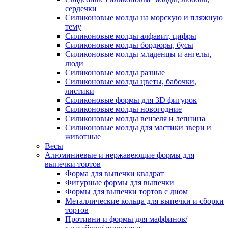
сердечки
Силиконовые молды на морскую и пляжную
тему
Силиконовые молды алфавит, цифры
Силиконовые молды бордюры, бусы
Силиконовые молды младенцы и ангелы,
люди
Силиконовые молды разные
Силиконовые молды цветы, бабочки,
листики
Силиконовые формы для 3D фигурок
Силиконовые молды новогодние
Силиконовые молды вензеля и лепнина
Силиконовые молды для мастики звери и
животные
Весы
Алюминиевые и нержавеющие формы для
выпечки тортов
Форма для выпечки квадрат
Фигурные формы для выпечки
Формы для выпечки тортов с дном
Металлические кольца для выпечки и сборки
тортов
Противни и формы для маффинов/