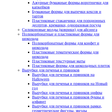
Ажурные бумажные формы-воротнички для
капкейков
Бумажные формы для выпечки кексов и
тартов
Пластиковые стаканчики для порционных
десертов, креманки, одноразовая посуда
Силиконовые молды (коврики) для айсинга
Поликорбонатные и пластиковые формы для
шоколада
Поликорбонатные формы для конфет и
шоколада
Пластиковые тематические формы для
шоколада
Пластиковые текстурные маты
Пластиковые формы для шоколадных плиток
Вырубки для печенья и пряников
Вырубки для печенья и пряников на
Halloween
Вырубки для печенья и пряников на Новый
год
Вырубки для печенья и пряников цифры
Вырубки для печенья и пряников буквы и
алфавит
Вырубки для печенья и пряников рамки,
геометрические фигуры, звезды