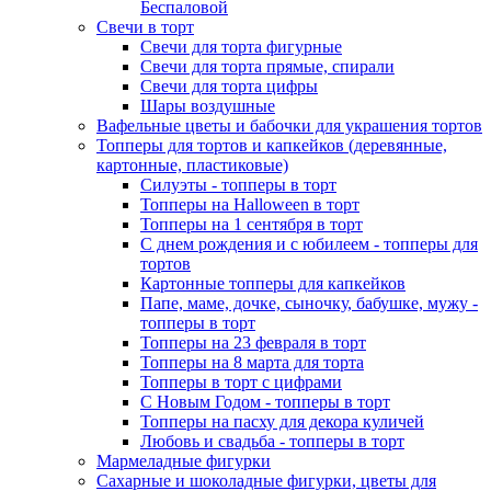
Беспаловой
Свечи в торт
Свечи для торта фигурные
Свечи для торта прямые, спирали
Свечи для торта цифры
Шары воздушные
Вафельные цветы и бабочки для украшения тортов
Топперы для тортов и капкейков (деревянные,
картонные, пластиковые)
Силуэты - топперы в торт
Топперы на Halloween в торт
Топперы на 1 сентября в торт
С днем рождения и с юбилеем - топперы для
тортов
Картонные топперы для капкейков
Папе, маме, дочке, сыночку, бабушке, мужу -
топперы в торт
Топперы на 23 февраля в торт
Топперы на 8 марта для торта
Топперы в торт с цифрами
С Новым Годом - топперы в торт
Топперы на пасху для декора куличей
Любовь и свадьба - топперы в торт
Мармеладные фигурки
Сахарные и шоколадные фигурки, цветы для