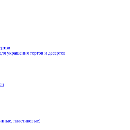
ертов
для украшения тортов и десертов
ой
онные, пластиковые)