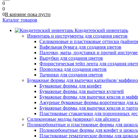
0
0
0
В корзине
пока
пусто
Каталог товаров
Кондитерский инвентарь
Инвентарь и инструменты для создания цветов
Силиконовые и пластиковые оттиски (вайнеры)
Вафельная бумага для создания цветов
Палочки, маты, подставки и прочий инструме
Вырубки для создания цветов
Флористическая тейп лента для создания цвет
Проволока для создания цветов
Тычинки для создания цветов
Бумажные формы для выпечки капкейков/ маффинов/
Бумажные формы для конфет
Бумажные формы для выпечки куличей
Бумажные формы для выпечки кексов и мафф
Ажурные бумажные формы-воротнички для к
Бумажные формы для выпечки кексов и тарто
Пластиковые стаканчики для порционных десе
Силиконовые молды (коврики) для айсинга
Поликорбонатные и пластиковые формы для шокол
Поликорбонатные формы для конфет и шокол
Пластиковые тематические формы для шокола