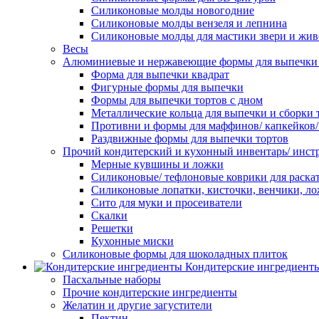
Силиконовые молды новогодние
Силиконовые молды вензеля и лепнина
Силиконовые молды для мастики звери и жи
Весы
Алюминиевые и нержавеющие формы для выпечки 
Форма для выпечки квадрат
Фигурные формы для выпечки
Формы для выпечки тортов с дном
Металлические кольца для выпечки и сборки 
Противни и формы для маффинов/ капкейков
Раздвижные формы для выпечки тортов
Прочий кондитерский и кухонный инвентарь/ инс
Мерные кувшины и ложки
Силиконовые/ тефлоновые коврики для раскат
Силиконовые лопатки, кисточки, венчики, л
Сито для муки и просеиватели
Скалки
Решетки
Кухонные миски
Силиконовые формы для шоколадных плиток
Кондитерские ингредиент
Пасхальные наборы
Прочие кондитерские ингредиенты
Желатин и другие загустители
Пектин