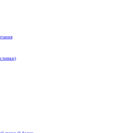
итания
 сливки)