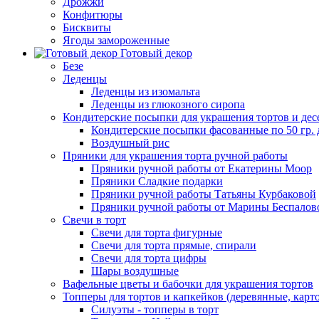
Дрожжи
Конфитюры
Бисквиты
Ягоды замороженные
Готовый декор
Безе
Леденцы
Леденцы из изомальта
Леденцы из глюкозного сиропа
Кондитерские посыпки для украшения тортов и дес
Кондитерские посыпки фасованные по 50 гр. 
Воздушный рис
Пряники для украшения торта ручной работы
Пряники ручной работы от Екатерины Моор
Пряники Сладкие подарки
Пряники ручной работы Татьяны Курбаковой
Пряники ручной работы от Марины Беспалов
Свечи в торт
Свечи для торта фигурные
Свечи для торта прямые, спирали
Свечи для торта цифры
Шары воздушные
Вафельные цветы и бабочки для украшения тортов
Топперы для тортов и капкейков (деревянные, карт
Силуэты - топперы в торт