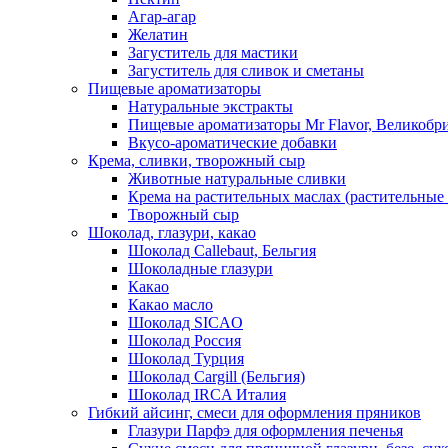
Агар-агар
Желатин
Загуститель для мастики
Загуститель для сливок и сметаны
Пищевые ароматизаторы
Натуральные экстракты
Пищевые ароматизаторы Mr Flavor, Великобр
Вкусо-ароматические добавки
Крема, сливки, творожный сыр
Животные натуральные сливки
Крема на растительных маслах (растительные
Творожный сыр
Шоколад, глазури, какао
Шоколад Callebaut, Бельгия
Шоколадные глазури
Какао
Какао масло
Шоколад SICAO
Шоколад Россия
Шоколад Турция
Шоколад Cargill (Бельгия)
Шоколад IRCA Италия
Гибкий айсинг, смеси для оформления пряников
Глазури Парфэ для оформления печенья