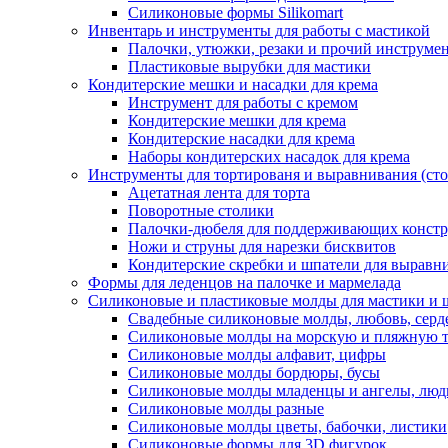
Силиконовые формы Silikomart
Инвентарь и инструменты для работы с мастикой
Палочки, утюжки, резаки и прочий инструмен
Пластиковые вырубки для мастики
Кондитерские мешки и насадки для крема
Инструмент для работы с кремом
Кондитерские мешки для крема
Кондитерские насадки для крема
Наборы кондитерских насадок для крема
Инструменты для тортированя и выравнивания (стол
Ацетатная лента для торта
Поворотные столики
Палочки-дюбеля для поддерживающих констр
Ножи и струны для нарезки бисквитов
Кондитерские скребки и шпатели для выравн
Формы для леденцов на палочке и мармелада
Силиконовые и пластиковые молды для мастики и 
Свадебные силиконовые молды, любовь, серд
Силиконовые молды на морскую и пляжную 
Силиконовые молды алфавит, цифры
Силиконовые молды бордюры, бусы
Силиконовые молды младенцы и ангелы, люд
Силиконовые молды разные
Силиконовые молды цветы, бабочки, листики
Силиконовые формы для 3D фигурок