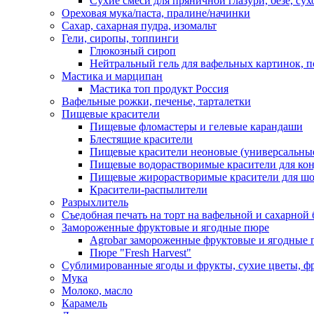
Сухие смеси для пряничной глазури, безе, су
Ореховая мука/паста, пралине/начинки
Сахар, сахарная пудра, изомальт
Гели, сиропы, топпинги
Глюкозный сироп
Нейтральный гель для вафельных картинок, п
Мастика и марципан
Мастика топ продукт Россия
Вафельные рожки, печенье, тарталетки
Пищевые красители
Пищевые фломастеры и гелевые карандаши
Блестящие красители
Пищевые красители неоновые (универсальны
Пищевые водорастворимые красители для конди
Пищевые жирорастворимые красители для шок
Красители-распылители
Разрыхлитель
Съедобная печать на торт на вафельной и сахарной 
Замороженные фруктовые и ягодные пюре
Agrobar замороженные фруктовые и ягодные 
Пюре "Fresh Harvest"
Сублимированные ягоды и фрукты, сухие цветы, 
Мука
Молоко, масло
Карамель