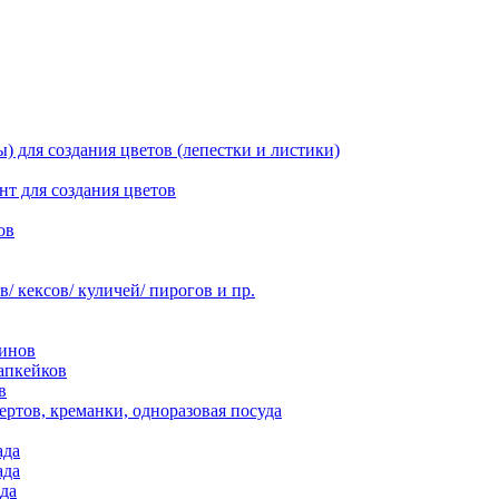
 для создания цветов (лепестки и листики)
нт для создания цветов
ов
 кексов/ куличей/ пирогов и пр.
инов
апкейков
в
ртов, креманки, одноразовая посуда
ада
ада
да