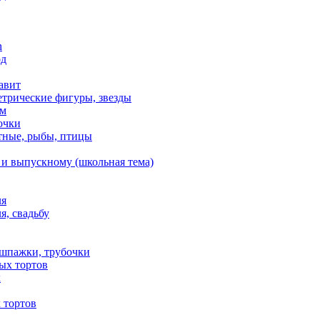
n
од
авит
етрические фигуры, звезды
ем
очки
тные, рыбы, птицы
 и выпускному (школьная тема)
ля
я, свадьбу
 шпажки, трубочки
ых тортов
х
 тортов