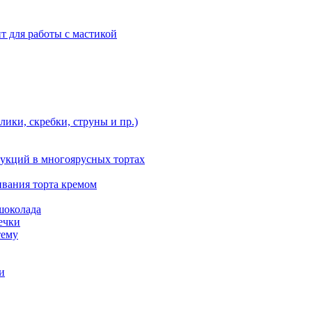
т для работы с мастикой
ики, скребки, струны и пр.)
укций в многоярусных тортах
ивания торта кремом
шоколада
ечки
тему
и