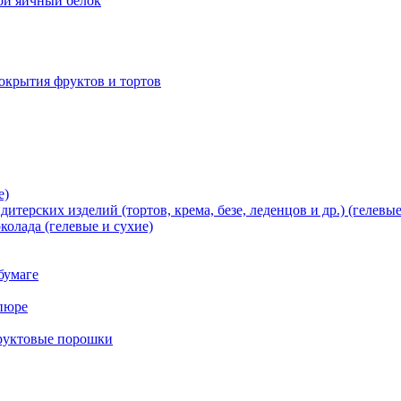
хой яичный белок
окрытия фруктов и тортов
е)
терских изделий (тортов, крема, безе, леденцов и др.) (гелевые
олада (гелевые и сухие)
бумаге
пюре
фруктовые порошки