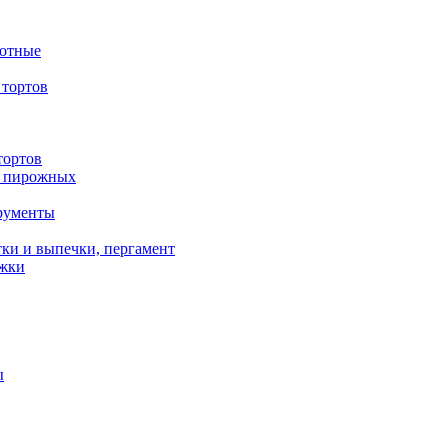
вотные
тортов
тортов
/ пирожных
трументы
ки и выпечки, пергамент
ожки
ы