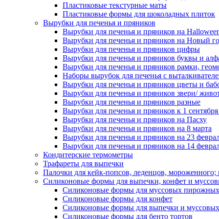
Пластиковые текстурные маты
Пластиковые формы для шоколадных плиток
Вырубки для печенья и пряников
Вырубки для печенья и пряников на Hallowee
Вырубки для печенья и пряников на Новый г
Вырубки для печенья и пряников цифры
Вырубки для печенья и пряников буквы и алф
Вырубки для печенья и пряников рамки, геом
Наборы вырубок для печенья с выталкивател
Вырубки для печенья и пряников цветы и баб
Вырубки для печенья и пряников звери/ живо
Вырубки для печенья и пряников разные
Вырубки для печенья и пряников к 1 сентября
Вырубки для печенья и пряников на Пасху
Вырубки для печенья и пряников на 8 марта
Вырубки для печенья и пряников на 23 февра
Вырубки для печенья и пряников на 14 феврал
Кондитерские термометры
Трафареты для выпечки
Палочки для кейк-попсов, леденцов, мороженного;
Силиконовые формы для выпечки, конфет и муссов
Силиконовые формы для муссовых пирожны
Силиконовые формы для конфет
Силиконовые формы для выпечки и муссовых
Силиконовые формы для бенто тортов