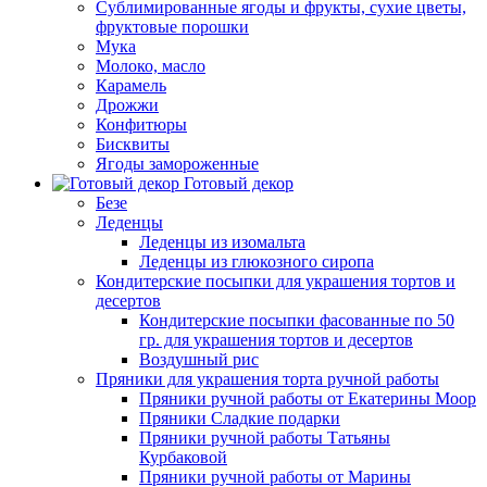
Сублимированные ягоды и фрукты, сухие цветы,
фруктовые порошки
Мука
Молоко, масло
Карамель
Дрожжи
Конфитюры
Бисквиты
Ягоды замороженные
Готовый декор
Безе
Леденцы
Леденцы из изомальта
Леденцы из глюкозного сиропа
Кондитерские посыпки для украшения тортов и
десертов
Кондитерские посыпки фасованные по 50
гр. для украшения тортов и десертов
Воздушный рис
Пряники для украшения торта ручной работы
Пряники ручной работы от Екатерины Моор
Пряники Сладкие подарки
Пряники ручной работы Татьяны
Курбаковой
Пряники ручной работы от Марины