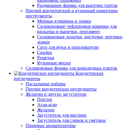
капкейков/ пирожных
Раздвижные формы для выпечки тортов
Прочий кондитерский и кухонный инвентарь/
инструменты
Мерные кувшины и ложки
Силиконовые/ тефлоновые коврики для
раскатки и выпечки, пергамент
Силиконовые лопатки, кисточки, венчики,
ложки
Сито для муки и просеиватели
Скалки
Решетки
Кухонные миски
Силиконовые формы для шоколадных плиток
Кондитерские
ингредиенты
Пасхальные наборы
Прочие кондитерские ингредиенты
Желатин и другие загустители
Пектин
Агар-агар
Желатин
Загуститель для мастики
Загуститель для сливок и сметаны
Пищевые ароматизаторы