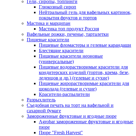
Гели, сиропы, топпинги
Глюкозный сироп
Нейтральный гель для вафельных картинок,
покрытия фруктов и тортов
Мастика и марципан
Мастика топ продукт Россия
Вафельные рожки, печенье, тарталетки
Пищевые красители
Пищевые фломастеры и гелевые карандаши
Блестящие красители
Пищевые красители неоновые
(универсальные)
Пищевые водорастворимые красители для
кондитерских изделий (тортов, крема, безе,
леденцов и др.) (гелевые и сухие)
Пищевые жирорастворимые красители для
шоколада (гелевые и сухие)
Красители-распылители
Разрыхлитель
Съедобная печать на торт на вафельной и
сахарной бумаге
Замороженные фруктовые и ягодные пюре
Agrobar замороженные фруктовые и ягодные
пюре
Пюре "Fresh Harvest"