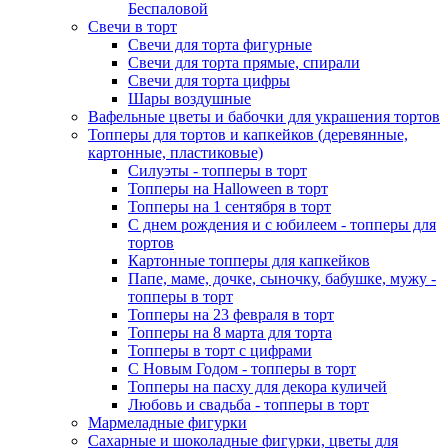
Беспаловой
Свечи в торт
Свечи для торта фигурные
Свечи для торта прямые, спирали
Свечи для торта цифры
Шары воздушные
Вафельные цветы и бабочки для украшения тортов
Топперы для тортов и капкейков (деревянные,
картонные, пластиковые)
Силуэты - топперы в торт
Топперы на Halloween в торт
Топперы на 1 сентября в торт
С днем рождения и с юбилеем - топперы для
тортов
Картонные топперы для капкейков
Папе, маме, дочке, сыночку, бабушке, мужу -
топперы в торт
Топперы на 23 февраля в торт
Топперы на 8 марта для торта
Топперы в торт с цифрами
С Новым Годом - топперы в торт
Топперы на пасху для декора куличей
Любовь и свадьба - топперы в торт
Мармеладные фигурки
Сахарные и шоколадные фигурки, цветы для