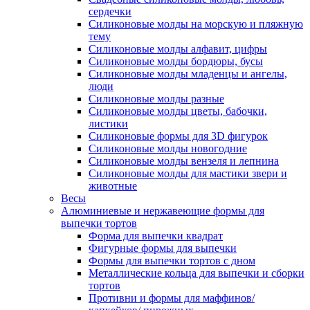
сердечки
Силиконовые молды на морскую и пляжную
тему
Силиконовые молды алфавит, цифры
Силиконовые молды бордюры, бусы
Силиконовые молды младенцы и ангелы,
люди
Силиконовые молды разные
Силиконовые молды цветы, бабочки,
листики
Силиконовые формы для 3D фигурок
Силиконовые молды новогодние
Силиконовые молды вензеля и лепнина
Силиконовые молды для мастики звери и
животные
Весы
Алюминиевые и нержавеющие формы для
выпечки тортов
Форма для выпечки квадрат
Фигурные формы для выпечки
Формы для выпечки тортов с дном
Металлические кольца для выпечки и сборки
тортов
Противни и формы для маффинов/