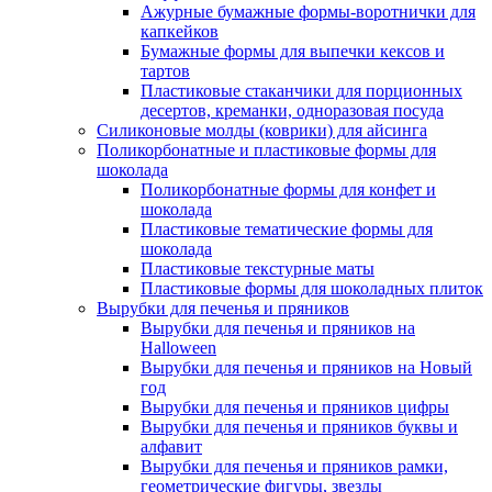
Ажурные бумажные формы-воротнички для
капкейков
Бумажные формы для выпечки кексов и
тартов
Пластиковые стаканчики для порционных
десертов, креманки, одноразовая посуда
Силиконовые молды (коврики) для айсинга
Поликорбонатные и пластиковые формы для
шоколада
Поликорбонатные формы для конфет и
шоколада
Пластиковые тематические формы для
шоколада
Пластиковые текстурные маты
Пластиковые формы для шоколадных плиток
Вырубки для печенья и пряников
Вырубки для печенья и пряников на
Halloween
Вырубки для печенья и пряников на Новый
год
Вырубки для печенья и пряников цифры
Вырубки для печенья и пряников буквы и
алфавит
Вырубки для печенья и пряников рамки,
геометрические фигуры, звезды