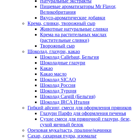
Натуральные экстракты
Пищевые ароматизаторы Mr Flavor,
Великобритания
Вкусо-ароматические добавки
Крема, сливки, творожный сыр
Животные натуральные сливки
Крема на растительных маслах
(растительные сливки)
Творожный сыр
Шоколад, глазури, какао
Шоколад Callebaut, Бельгия
Шоколадные глазури
Какао
Какао масло
Шоколад SICAO
Шоколад Россия
Шоколад Турция
Шоколад Cargill (Бельгия)
Шоколад IRCA Италия
Гибкий айсинг, смеси для оформления пряников
Глазури Парфэ для оформления печенья
Сухие смеси для пряничной глазури, безе,
сухой яичный белок
Ореховая мука/паста, пралине/начинки
Сахар, сахарная пудра, изомальт