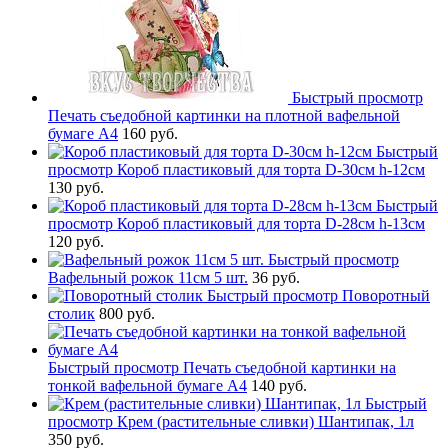
Быстрый просмотр
Печать съедобной картинки на плотной вафельной
бумаге А4
160 руб.
Быстрый
просмотр
Короб пластиковый для торта D-30см h-12см
130 руб.
Быстрый
просмотр
Короб пластиковый для торта D-28см h-13см
120 руб.
Быстрый просмотр
Вафельный рожок 11см 5 шт.
36 руб.
Быстрый просмотр
Поворотный
столик
800 руб.
Быстрый просмотр
Печать съедобной картинки на
тонкой вафельной бумаге А4
140 руб.
Быстрый
просмотр
Крем (растительные сливки) Шантипак, 1л
350 руб.