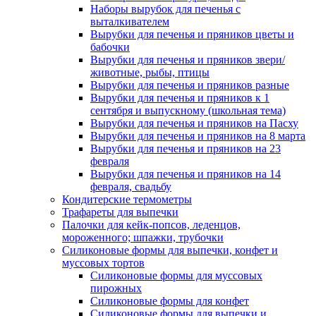
Наборы вырубок для печенья с
выталкивателем
Вырубки для печенья и пряников цветы и
бабочки
Вырубки для печенья и пряников звери/
животные, рыбы, птицы
Вырубки для печенья и пряников разные
Вырубки для печенья и пряников к 1
сентября и выпускному (школьная тема)
Вырубки для печенья и пряников на Пасху
Вырубки для печенья и пряников на 8 марта
Вырубки для печенья и пряников на 23
февраля
Вырубки для печенья и пряников на 14
февраля, свадьбу
Кондитерские термометры
Трафареты для выпечки
Палочки для кейк-попсов, леденцов,
мороженного; шпажки, трубочки
Силиконовые формы для выпечки, конфет и
муссовых тортов
Силиконовые формы для муссовых
пирожных
Силиконовые формы для конфет
Силиконовые формы для выпечки и