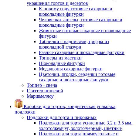
украшения тортов и десертов
К новому году готовые сахарные и
шоколадные фигурки
Человечки, ангелы, готовые сахарные и
шоколадные фигурки
Животные готовые сахарные и шоколадные
фигурки
Таблички с надписями, цифры из
шоколадной глазури
Разные сахарные и шоколадные фигурки
Топперы из мастики
Шоколадные фигурки
Медальоны сахарные фигурки
Цветочки, ягодки, сердечки готовые
сахарные и шоколадные фигурки
Топпер - свеча
Глиттер пищевой
Маршмеллоу
Коробки для тортов, кондитерская упаковка,
подложки
Подложки для торта и пирожных
Подложки для торта усиленные 3,2 и 3,5 мм.
золото/жемчуг, золото/черный, цветные
Подложки для торта прямоугольные и