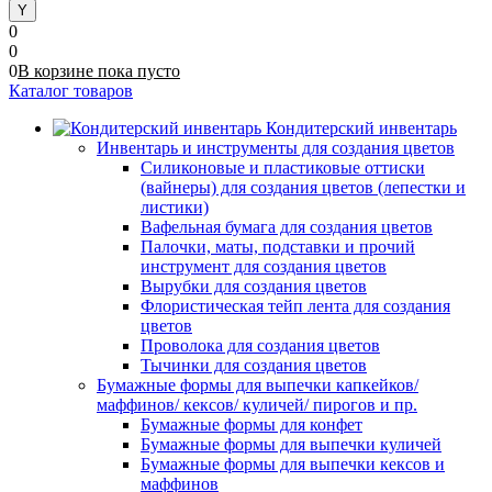
0
0
0
В корзине
пока
пусто
Каталог товаров
Кондитерский инвентарь
Инвентарь и инструменты для создания цветов
Силиконовые и пластиковые оттиски
(вайнеры) для создания цветов (лепестки и
листики)
Вафельная бумага для создания цветов
Палочки, маты, подставки и прочий
инструмент для создания цветов
Вырубки для создания цветов
Флористическая тейп лента для создания
цветов
Проволока для создания цветов
Тычинки для создания цветов
Бумажные формы для выпечки капкейков/
маффинов/ кексов/ куличей/ пирогов и пр.
Бумажные формы для конфет
Бумажные формы для выпечки куличей
Бумажные формы для выпечки кексов и
маффинов