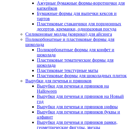
Ажурные бумажные формы-воротнички для
капкейков
Бумажные формы для выпечки кексов и
тартов
Пластиковые стаканчики для порционных
десертов, креманки, одноразовая посуда
Силиконовые молды (коврики) для айсинга
Поликорбонатные и пластиковые формы для
шоколада
Поликорбонатные формы для конфет и
шоколада
Пластиковые тематические формы для
шоколада
Пластиковые текстурные маты
Пластиковые формы для шоколадных плиток
Вырубки для печенья и пряников
Вырубки для печенья и пряников на
Halloween
Вырубки для печенья и пряников на Новый
год
Вырубки для печенья и пряников цифры
Вырубки для печенья и пряников буквы и
алфавит
Вырубки для печенья и пряников рамки,
геометрические фигуры, звезды