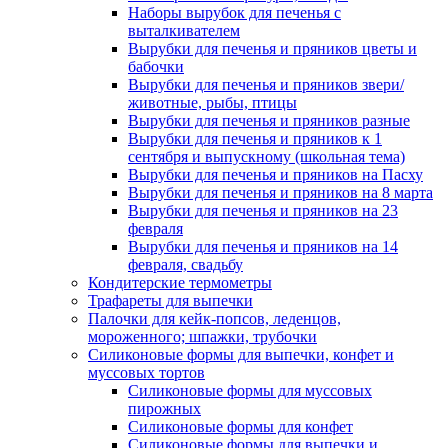
Наборы вырубок для печенья с
выталкивателем
Вырубки для печенья и пряников цветы и
бабочки
Вырубки для печенья и пряников звери/
животные, рыбы, птицы
Вырубки для печенья и пряников разные
Вырубки для печенья и пряников к 1
сентября и выпускному (школьная тема)
Вырубки для печенья и пряников на Пасху
Вырубки для печенья и пряников на 8 марта
Вырубки для печенья и пряников на 23
февраля
Вырубки для печенья и пряников на 14
февраля, свадьбу
Кондитерские термометры
Трафареты для выпечки
Палочки для кейк-попсов, леденцов,
мороженного; шпажки, трубочки
Силиконовые формы для выпечки, конфет и
муссовых тортов
Силиконовые формы для муссовых
пирожных
Силиконовые формы для конфет
Силиконовые формы для выпечки и