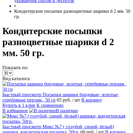
украшения тортов и десертов
•
Кондитерские посыпки разноцветные шарики d 2 мм. 50
гр.
Кондитерские посыпки
разноцветные шарики d 2
мм. 50 гр.
Показать по:
Вид каталога:
Быстрый просмотр
Посыпки шарики бордовые, золотые,
серебряные перлам., 50 гр
65 руб.
/ шт
В корзину
Купить в 1 клик
К сравнению
В избранное
В наличии
Быстрый просмотр
Микс №7 ( голубой, синий, белый)
шарики, кондитерская посыпка, 50гр.
60 руб.
/ шт
В корзину