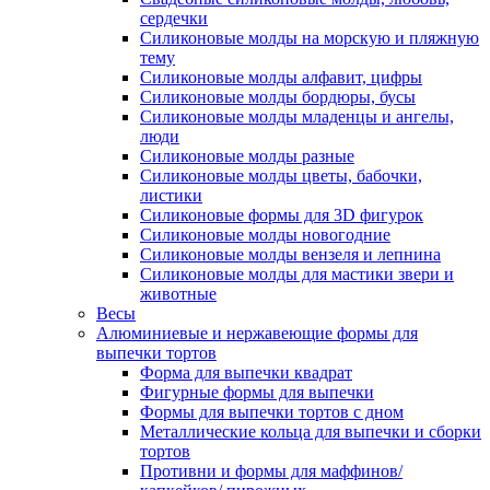
сердечки
Силиконовые молды на морскую и пляжную
тему
Силиконовые молды алфавит, цифры
Силиконовые молды бордюры, бусы
Силиконовые молды младенцы и ангелы,
люди
Силиконовые молды разные
Силиконовые молды цветы, бабочки,
листики
Силиконовые формы для 3D фигурок
Силиконовые молды новогодние
Силиконовые молды вензеля и лепнина
Силиконовые молды для мастики звери и
животные
Весы
Алюминиевые и нержавеющие формы для
выпечки тортов
Форма для выпечки квадрат
Фигурные формы для выпечки
Формы для выпечки тортов с дном
Металлические кольца для выпечки и сборки
тортов
Противни и формы для маффинов/