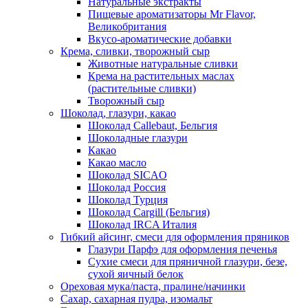
Натуральные экстракты
Пищевые ароматизаторы Mr Flavor,
Великобритания
Вкусо-ароматические добавки
Крема, сливки, творожный сыр
Животные натуральные сливки
Крема на растительных маслах
(растительные сливки)
Творожный сыр
Шоколад, глазури, какао
Шоколад Callebaut, Бельгия
Шоколадные глазури
Какао
Какао масло
Шоколад SICAO
Шоколад Россия
Шоколад Турция
Шоколад Cargill (Бельгия)
Шоколад IRCA Италия
Гибкий айсинг, смеси для оформления пряников
Глазури Парфэ для оформления печенья
Сухие смеси для пряничной глазури, безе,
сухой яичный белок
Ореховая мука/паста, пралине/начинки
Сахар, сахарная пудра, изомальт