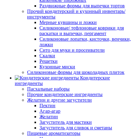
капкейков/ пирожных
Раздвижные формы для выпечки тортов
Прочий кондитерский и кухонный инвентарь/
инструменты
Мерные кувшины и ложки
Силиконовые/ тефлоновые коврики для
раскатки и выпечки, пергамент
Силиконовые лопатки, кисточки, венчики,
ложки
Сито для муки и просеиватели
Скалки
Решетки
Кухонные миски
Силиконовые формы для шоколадных плиток
Кондитерские
ингредиенты
Пасхальные наборы
Прочие кондитерские ингредиенты
Желатин и другие загустители
Пектин
Агар-агар
Желатин
Загуститель для мастики
Загуститель для сливок и сметаны
Пищевые ароматизаторы