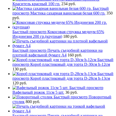
Краситель красный 100 гр.
234 руб.
Быстрый
просмотр
Мастика сахарная ванильная белая 600 гр.
350
руб.
Быстрый просмотр
Кокосовая стружка медиум 65%
Индонезия 200 гр.(крупная)
180 руб.
Быстрый просмотр
Печать съедобной картинки на
плотной вафельной бумаге А4
160 руб.
Быстрый
просмотр
Короб пластиковый для торта D-30см h-12см
130 руб.
Быстрый
просмотр
Короб пластиковый для торта D-28см h-13см
120 руб.
Быстрый просмотр
Вафельный рожок 11см 5 шт.
36 руб.
Быстрый просмотр
Поворотный
столик
800 руб.
Быстрый просмотр
Печать съедобной картинки на