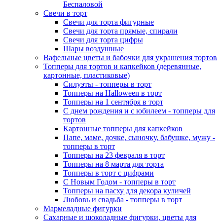
Беспаловой
Свечи в торт
Свечи для торта фигурные
Свечи для торта прямые, спирали
Свечи для торта цифры
Шары воздушные
Вафельные цветы и бабочки для украшения тортов
Топперы для тортов и капкейков (деревянные,
картонные, пластиковые)
Силуэты - топперы в торт
Топперы на Halloween в торт
Топперы на 1 сентября в торт
С днем рождения и с юбилеем - топперы для
тортов
Картонные топперы для капкейков
Папе, маме, дочке, сыночку, бабушке, мужу -
топперы в торт
Топперы на 23 февраля в торт
Топперы на 8 марта для торта
Топперы в торт с цифрами
С Новым Годом - топперы в торт
Топперы на пасху для декора куличей
Любовь и свадьба - топперы в торт
Мармеладные фигурки
Сахарные и шоколадные фигурки, цветы для