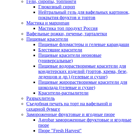
Гели, сиропы, топпинги
Глюкозный сироп
Нейтральный гель для вафельных картинок,
покрытия фруктов и тортов
Мастика и марципан
Мастика топ продукт Россия
Вафельные рожки, печенье, тарталетки
Пищевые красители
Пищевые фломастеры и гелевые карандаши
Блестящие красители
Пищевые красители неоновые
(универсальные)
Пищевые водорастворимые красители для
кондитерских изделий (тортов, крема, безе,
леденцов и др.) (гелевые и сухие)
Пищевые жирорастворимые красители для
шоколада (гелевые и сухие)
Красители-распылители
Разрыхлитель
Съедобная печать на торт на вафельной и
сахарной бумаге
Замороженные фруктовые и ягодные пюре
Agrobar замороженные фруктовые и ягодные
пюре
Пюре "Fresh Harvest"