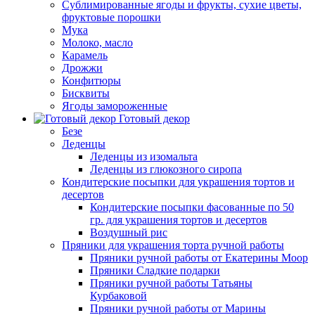
Сублимированные ягоды и фрукты, сухие цветы,
фруктовые порошки
Мука
Молоко, масло
Карамель
Дрожжи
Конфитюры
Бисквиты
Ягоды замороженные
Готовый декор
Безе
Леденцы
Леденцы из изомальта
Леденцы из глюкозного сиропа
Кондитерские посыпки для украшения тортов и
десертов
Кондитерские посыпки фасованные по 50
гр. для украшения тортов и десертов
Воздушный рис
Пряники для украшения торта ручной работы
Пряники ручной работы от Екатерины Моор
Пряники Сладкие подарки
Пряники ручной работы Татьяны
Курбаковой
Пряники ручной работы от Марины