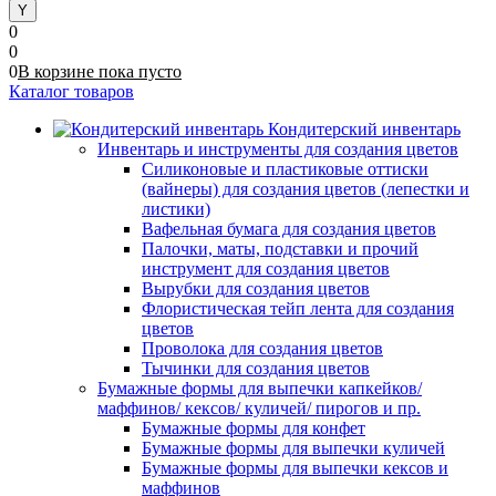
0
0
0
В корзине
пока
пусто
Каталог товаров
Кондитерский инвентарь
Инвентарь и инструменты для создания цветов
Силиконовые и пластиковые оттиски
(вайнеры) для создания цветов (лепестки и
листики)
Вафельная бумага для создания цветов
Палочки, маты, подставки и прочий
инструмент для создания цветов
Вырубки для создания цветов
Флористическая тейп лента для создания
цветов
Проволока для создания цветов
Тычинки для создания цветов
Бумажные формы для выпечки капкейков/
маффинов/ кексов/ куличей/ пирогов и пр.
Бумажные формы для конфет
Бумажные формы для выпечки куличей
Бумажные формы для выпечки кексов и
маффинов