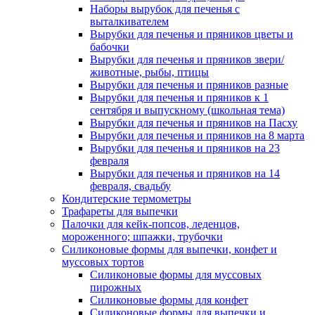
Наборы вырубок для печенья с
выталкивателем
Вырубки для печенья и пряников цветы и
бабочки
Вырубки для печенья и пряников звери/
животные, рыбы, птицы
Вырубки для печенья и пряников разные
Вырубки для печенья и пряников к 1
сентября и выпускному (школьная тема)
Вырубки для печенья и пряников на Пасху
Вырубки для печенья и пряников на 8 марта
Вырубки для печенья и пряников на 23
февраля
Вырубки для печенья и пряников на 14
февраля, свадьбу
Кондитерские термометры
Трафареты для выпечки
Палочки для кейк-попсов, леденцов,
мороженного; шпажки, трубочки
Силиконовые формы для выпечки, конфет и
муссовых тортов
Силиконовые формы для муссовых
пирожных
Силиконовые формы для конфет
Силиконовые формы для выпечки и