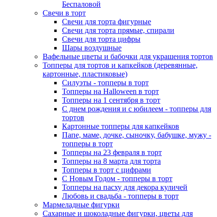
Беспаловой
Свечи в торт
Свечи для торта фигурные
Свечи для торта прямые, спирали
Свечи для торта цифры
Шары воздушные
Вафельные цветы и бабочки для украшения тортов
Топперы для тортов и капкейков (деревянные,
картонные, пластиковые)
Силуэты - топперы в торт
Топперы на Halloween в торт
Топперы на 1 сентября в торт
С днем рождения и с юбилеем - топперы для
тортов
Картонные топперы для капкейков
Папе, маме, дочке, сыночку, бабушке, мужу -
топперы в торт
Топперы на 23 февраля в торт
Топперы на 8 марта для торта
Топперы в торт с цифрами
С Новым Годом - топперы в торт
Топперы на пасху для декора куличей
Любовь и свадьба - топперы в торт
Мармеладные фигурки
Сахарные и шоколадные фигурки, цветы для