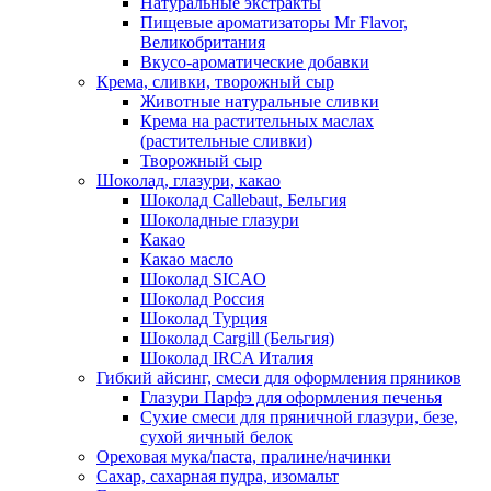
Натуральные экстракты
Пищевые ароматизаторы Mr Flavor,
Великобритания
Вкусо-ароматические добавки
Крема, сливки, творожный сыр
Животные натуральные сливки
Крема на растительных маслах
(растительные сливки)
Творожный сыр
Шоколад, глазури, какао
Шоколад Callebaut, Бельгия
Шоколадные глазури
Какао
Какао масло
Шоколад SICAO
Шоколад Россия
Шоколад Турция
Шоколад Cargill (Бельгия)
Шоколад IRCA Италия
Гибкий айсинг, смеси для оформления пряников
Глазури Парфэ для оформления печенья
Сухие смеси для пряничной глазури, безе,
сухой яичный белок
Ореховая мука/паста, пралине/начинки
Сахар, сахарная пудра, изомальт