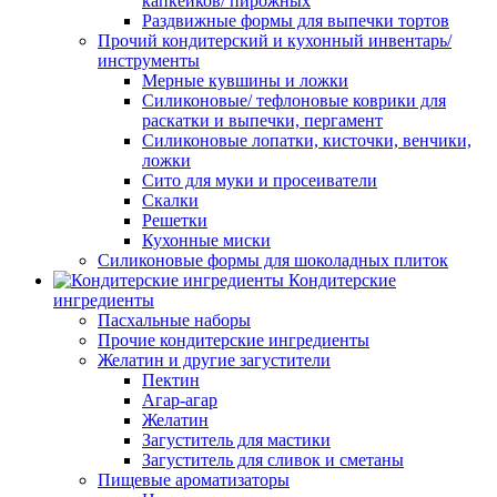
капкейков/ пирожных
Раздвижные формы для выпечки тортов
Прочий кондитерский и кухонный инвентарь/
инструменты
Мерные кувшины и ложки
Силиконовые/ тефлоновые коврики для
раскатки и выпечки, пергамент
Силиконовые лопатки, кисточки, венчики,
ложки
Сито для муки и просеиватели
Скалки
Решетки
Кухонные миски
Силиконовые формы для шоколадных плиток
Кондитерские
ингредиенты
Пасхальные наборы
Прочие кондитерские ингредиенты
Желатин и другие загустители
Пектин
Агар-агар
Желатин
Загуститель для мастики
Загуститель для сливок и сметаны
Пищевые ароматизаторы