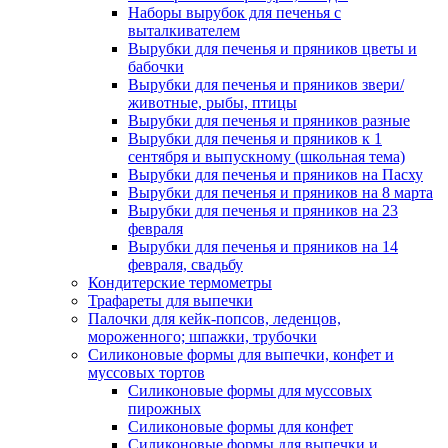
Наборы вырубок для печенья с
выталкивателем
Вырубки для печенья и пряников цветы и
бабочки
Вырубки для печенья и пряников звери/
животные, рыбы, птицы
Вырубки для печенья и пряников разные
Вырубки для печенья и пряников к 1
сентября и выпускному (школьная тема)
Вырубки для печенья и пряников на Пасху
Вырубки для печенья и пряников на 8 марта
Вырубки для печенья и пряников на 23
февраля
Вырубки для печенья и пряников на 14
февраля, свадьбу
Кондитерские термометры
Трафареты для выпечки
Палочки для кейк-попсов, леденцов,
мороженного; шпажки, трубочки
Силиконовые формы для выпечки, конфет и
муссовых тортов
Силиконовые формы для муссовых
пирожных
Силиконовые формы для конфет
Силиконовые формы для выпечки и