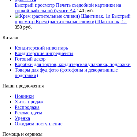
Быстрый просмотр
Печать съедобной картинки на
тонкой вафельной бумаге А4
140 руб.
Быстрый
просмотр
Крем (растительные сливки) Шантипак, 1л
350 руб.
Каталог
Кондитерский инвентарь
Кондитерские ингредиенты
Готовый декор
Коробки для тортов, кондитерская упаковка, подложки
Товары для фуд фото (фотофоны и декоративные
подставки)
Наши предложения
Новинки
Хиты продаж
Распродажа
Рекомендуем
Уценка
Ожидаем поступление
Помощь и сервисы