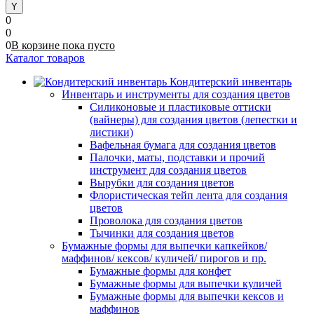
0
0
0
В корзине
пока
пусто
Каталог товаров
Кондитерский инвентарь
Инвентарь и инструменты для создания цветов
Силиконовые и пластиковые оттиски
(вайнеры) для создания цветов (лепестки и
листики)
Вафельная бумага для создания цветов
Палочки, маты, подставки и прочий
инструмент для создания цветов
Вырубки для создания цветов
Флористическая тейп лента для создания
цветов
Проволока для создания цветов
Тычинки для создания цветов
Бумажные формы для выпечки капкейков/
маффинов/ кексов/ куличей/ пирогов и пр.
Бумажные формы для конфет
Бумажные формы для выпечки куличей
Бумажные формы для выпечки кексов и
маффинов