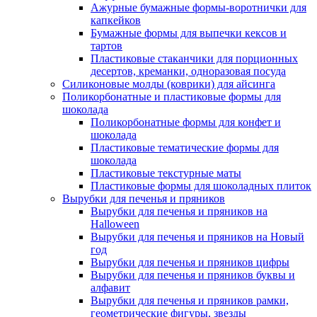
Ажурные бумажные формы-воротнички для
капкейков
Бумажные формы для выпечки кексов и
тартов
Пластиковые стаканчики для порционных
десертов, креманки, одноразовая посуда
Силиконовые молды (коврики) для айсинга
Поликорбонатные и пластиковые формы для
шоколада
Поликорбонатные формы для конфет и
шоколада
Пластиковые тематические формы для
шоколада
Пластиковые текстурные маты
Пластиковые формы для шоколадных плиток
Вырубки для печенья и пряников
Вырубки для печенья и пряников на
Halloween
Вырубки для печенья и пряников на Новый
год
Вырубки для печенья и пряников цифры
Вырубки для печенья и пряников буквы и
алфавит
Вырубки для печенья и пряников рамки,
геометрические фигуры, звезды