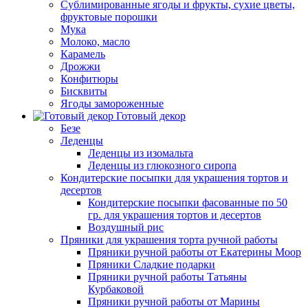
Сублимированные ягоды и фрукты, сухие цветы,
фруктовые порошки
Мука
Молоко, масло
Карамель
Дрожжи
Конфитюры
Бисквиты
Ягоды замороженные
Готовый декор
Безе
Леденцы
Леденцы из изомальта
Леденцы из глюкозного сиропа
Кондитерские посыпки для украшения тортов и
десертов
Кондитерские посыпки фасованные по 50
гр. для украшения тортов и десертов
Воздушный рис
Пряники для украшения торта ручной работы
Пряники ручной работы от Екатерины Моор
Пряники Сладкие подарки
Пряники ручной работы Татьяны
Курбаковой
Пряники ручной работы от Марины