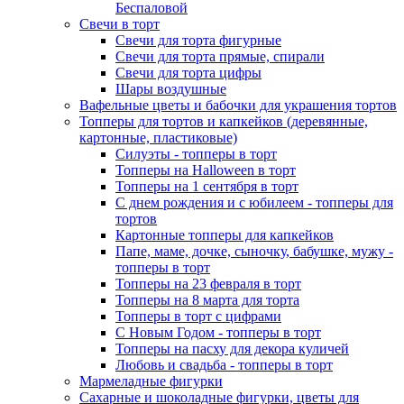
Беспаловой
Свечи в торт
Свечи для торта фигурные
Свечи для торта прямые, спирали
Свечи для торта цифры
Шары воздушные
Вафельные цветы и бабочки для украшения тортов
Топперы для тортов и капкейков (деревянные,
картонные, пластиковые)
Силуэты - топперы в торт
Топперы на Halloween в торт
Топперы на 1 сентября в торт
С днем рождения и с юбилеем - топперы для
тортов
Картонные топперы для капкейков
Папе, маме, дочке, сыночку, бабушке, мужу -
топперы в торт
Топперы на 23 февраля в торт
Топперы на 8 марта для торта
Топперы в торт с цифрами
С Новым Годом - топперы в торт
Топперы на пасху для декора куличей
Любовь и свадьба - топперы в торт
Мармеладные фигурки
Сахарные и шоколадные фигурки, цветы для