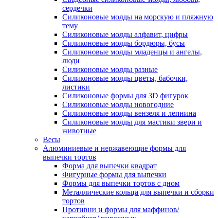
сердечки
Силиконовые молды на морскую и пляжную
тему
Силиконовые молды алфавит, цифры
Силиконовые молды бордюры, бусы
Силиконовые молды младенцы и ангелы,
люди
Силиконовые молды разные
Силиконовые молды цветы, бабочки,
листики
Силиконовые формы для 3D фигурок
Силиконовые молды новогодние
Силиконовые молды вензеля и лепнина
Силиконовые молды для мастики звери и
животные
Весы
Алюминиевые и нержавеющие формы для
выпечки тортов
Форма для выпечки квадрат
Фигурные формы для выпечки
Формы для выпечки тортов с дном
Металлические кольца для выпечки и сборки
тортов
Противни и формы для маффинов/