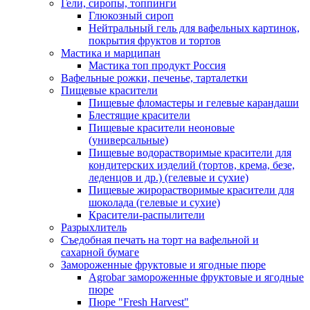
Гели, сиропы, топпинги
Глюкозный сироп
Нейтральный гель для вафельных картинок,
покрытия фруктов и тортов
Мастика и марципан
Мастика топ продукт Россия
Вафельные рожки, печенье, тарталетки
Пищевые красители
Пищевые фломастеры и гелевые карандаши
Блестящие красители
Пищевые красители неоновые
(универсальные)
Пищевые водорастворимые красители для
кондитерских изделий (тортов, крема, безе,
леденцов и др.) (гелевые и сухие)
Пищевые жирорастворимые красители для
шоколада (гелевые и сухие)
Красители-распылители
Разрыхлитель
Съедобная печать на торт на вафельной и
сахарной бумаге
Замороженные фруктовые и ягодные пюре
Agrobar замороженные фруктовые и ягодные
пюре
Пюре "Fresh Harvest"