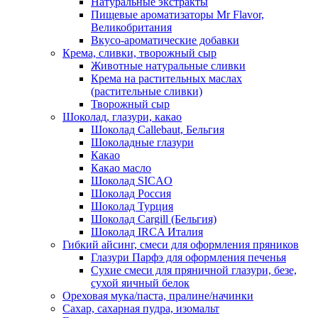
Натуральные экстракты
Пищевые ароматизаторы Mr Flavor,
Великобритания
Вкусо-ароматические добавки
Крема, сливки, творожный сыр
Животные натуральные сливки
Крема на растительных маслах
(растительные сливки)
Творожный сыр
Шоколад, глазури, какао
Шоколад Callebaut, Бельгия
Шоколадные глазури
Какао
Какао масло
Шоколад SICAO
Шоколад Россия
Шоколад Турция
Шоколад Cargill (Бельгия)
Шоколад IRCA Италия
Гибкий айсинг, смеси для оформления пряников
Глазури Парфэ для оформления печенья
Сухие смеси для пряничной глазури, безе,
сухой яичный белок
Ореховая мука/паста, пралине/начинки
Сахар, сахарная пудра, изомальт