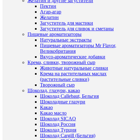
Желатин и другие загустители
корзину
Пектин
Агар-агар
Купить
Желатин
в
Загуститель для мастики
1
Загуститель для сливок и сметаны
клик
Пищевые ароматизаторы
Быстры
Натуральные экстракты
К
просмот
Пищевые ароматизаторы Mr Flavor,
сравнен
Зайчик
Великобритания
лапки
Вкусо-ароматические добавки
В
сердечк
Крема, сливки, творожный сыр
избранн
из
Животные натуральные сливки
шоколад
Крема на растительных маслах
глазури
(растительные сливки)
В
400
Творожный сыр
наличии
руб.
Шоколад, глазури, какао
/
Шоколад Callebaut, Бельгия
шт
Шоколадные глазури
Какао
В
Какао масло
корзину
Шоколад SICAO
Шоколад Россия
Купить
Шоколад Турция
в
Шоколад Cargill (Бельгия)
1
Быстры