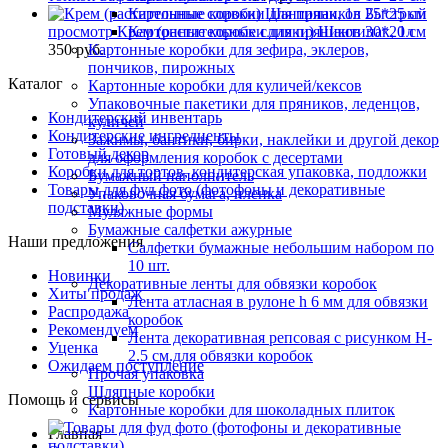
Быстрый
Картонные коробки для пряников 25*25 см
просмотр
Крем (растительные сливки) Шантипак, 1л
Картонные коробки для пряников 30*20 см
350 руб.
Картонные коробки для зефира, эклеров,
пончиков, пирожных
Каталог
Картонные коробки для куличей/кексов
Упаковочные пакетики для пряников, леденцов,
Кондитерский инвентарь
куличей
Кондитерские ингредиенты
Зажимы, бантики, бирки, наклейки и другой декор
Готовый декор
для оформления коробок с десертами
Коробки для тортов, кондитерская упаковка, подложки
Бумажный наполнитель
Товары для фуд фото (фотофоны и декоративные
Упаковочная бумага, пленка
подставки)
Муляжные формы
Бумажные салфетки ажурные
Наши предложения
Салфетки бумажные небольшим набором по
10 шт.
Новинки
Декоративные ленты для обвязки коробок
Хиты продаж
Лента атласная в рулоне h 6 мм для обвязки
Распродажа
коробок
Рекомендуем
Лента декоративная репсовая с рисунком H-
Уценка
2.5 см.для обвязки коробок
Ожидаем поступление
Прочая упаковка
Шляпные коробки
Помощь и сервисы
Картонные коробки для шоколадных плиток
Главная