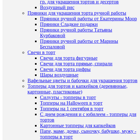
гр. для украшения тортов и десертов
В
Воздушный рис
корзину
Пряники для украшения торта ручной работы
Пряники ручной работы от Екатерины Моор
Купить
Пряники Сладкие подарки
в
Пряники ручной работы Татьяны
1
Курбаковой
клик
Пряники ручной работы от Марины
Беспаловой
К
Быстры
Свечи в торт
сравнен
просмот
Свечи для торта фигурные
Зайка
Свечи для торта прямые, спирали
В
в
Свечи для торта цифры
избранн
голубом
Шары воздушные
руки
Вафельные цветы и бабочки для украшения тортов
вверх
Топперы для тортов и капкейков (деревянные,
В
фигурка
картонные, пластиковые)
наличии
из
Силуэты - топперы в торт
шоколад
Топперы на Halloween в торт
глазури
Топперы на 1 сентября в торт
300
С днем рождения и с юбилеем - топперы для
руб.
тортов
/
Картонные топперы для капкейков
шт
Папе, маме, дочке, сыночку, бабушке, мужу -
топперы в торт
В