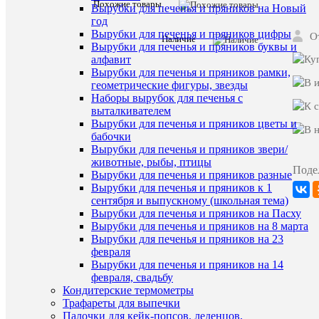
9см
Похожие товары
Вырубки для печенья и пряников на Новый
год
Характе
Все
Вырубки для печенья и пряников цифры
О
Наличие
характ
Вырубки для печенья и пряников буквы и
алфавит
Сахар,
гидроге
Вырубки для печенья и пряников рамки,
растите
геометрические фигуры, звезды
жиры,
Наборы вырубок для печенья с
сухое
выталкивателем
обезжир
Вырубки для печенья и пряников цветы и
молоко
состав
бабочки
(8%),
Вырубки для печенья и пряников звери/
лактоза,
животные, рыбы, птицы
эмульга
Поде
(Е322
Вырубки для печенья и пряников разные
-
Вырубки для печенья и пряников к 1
соевый
сентября и выпускному (школьная тема)
лецитин
Вырубки для печенья и пряников на Пасху
Срок
1
Вырубки для печенья и пряников на 8 марта
годности
год
Вырубки для печенья и пряников на 23
февраля
Дата
25.09.25
Вырубки для печенья и пряников на 14
производс
февраля, свадьбу
Кондитерские термометры
Трафареты для выпечки
ХА
Палочки для кейк-попсов, леденцов,