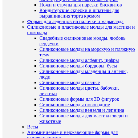
Ножи и струны для нарезки бисквитов
Кондитерские скребки и шпатели для
выравнивания торта кремом
Формы для леденцов на палочке и мармелада
Силиконовые и пластиковые молды для мастики и
ПО
шоколада
Свадебные силиконовые молды, любовь,
ТО
сердечки
(8)
Силиконовые молды на морскую и пляжную
тему
Силиконовые молды алфавит, цифры
Силиконовые молды бордюры, бусы
Силиконовые молды младенцы и ангелы,
люди
Силиконовые молды разные
Быстры
Силиконовые молды цветы, бабочки,
просмот
листики
Лебеди
Силиконовые формы для 3D фигурок
пара
Силиконовые молды новогодние
из
Силиконовые молды вензеля и лепнина
глазури
Силиконовые молды для мастики звери и
420
животные
руб.
Весы
/
Алюминиевые и нержавеющие формы для
шт
выпечки тортов