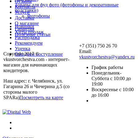
Отзывы
Товары для фуд фото (фотофоны и декоративные
Контакты
подставки)
Услуги
Фотофоны
Доставка
О магазине
Новинки
Гарантия
Хиты продаж
Полезные статьи
Распродажа
Рекомендуем
+7 (351) 750 26 70
Уценка
Email:
Copyright 2017 ©
Ожидаем поступление
vkustvorchestva@yandex.ru
vkustvorchestva.com - интернет-
магазин для начинающих
График работы
кондитеров.
Понедельник-
Суббота с 10:00 до
Наш адрес: г. Челябинск, ул.
19:00
Гагарина 26 и Чичерина д.5 (со
Воскресенье с 10:00
стороны малого
до 16:00
SPARa)
Посмотреть на карте