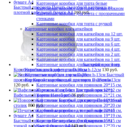
Картонные коробки для торта белые
Быстрый просмотр
Печать съедобной картинки на
Картонные коробки для торта белые с окном
плотной вафельной бумаге А4
160 руб.
Картонные коробки для торта с прозрачными
стенками
Картонные коробки для торта с ручкой
Картонные коробки для капкейков
Картонные коробки для капкейков на 12 шт.
Картонные коробки для капкейков на 9 шт.
Картонные коробки для капкейков на 6 шт.
Картонные коробки для капкейков на 4 шт.
Картонные коробки для капкейков на 2 шт.
Картонные коробки для капкейков на 1 шт.
Быстрый просмотр
Картонные коробки для капкейков на 3 шт.
Короб пластиковый для торта D-30см h-12см
130 руб.
Коробки для конфет и шоколада
Быстрый
Картонные коробки для макарон
просмотр
Короб пластиковый для торта D-28см h-13см
Картонные коробки для пряников и печенья
120 руб.
Картонные коробки для пряников 20*15 см.
Быстрый просмотр
Картонные коробки для пряников 12*12 см
Вафельный рожок 11см 5 шт.
36 руб.
Картонные коробки для пряников 21*21 см.
Быстрый просмотр
Поворотный
Картонные коробки для пряников 16*16 см.
столик
800 руб.
Картонные коробки для пряников 20*20 см
Картонные коробки для пряников 22*15 см.
Картонные коробки для пряников 19*19 см.
Быстрый просмотр
Печать съедобной картинки на
Картонные коробки для пряников 15*15 см
тонкой вафельной бумаге А4
140 руб.
Картонные коробки для пряников 12*20 см