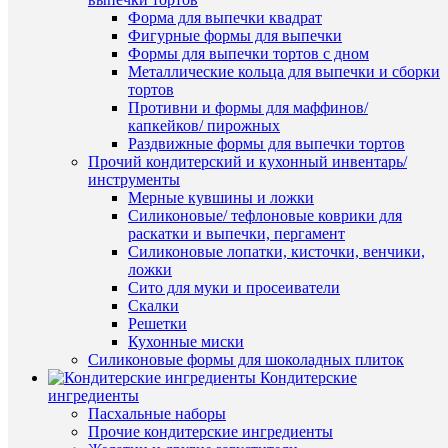
Форма для выпечки квадрат
В
Фигурные формы для выпечки
корзину
Формы для выпечки тортов с дном
Металлические кольца для выпечки и сборки
Купить
тортов
в
Противни и формы для маффинов/
1
капкейков/ пирожных
клик
Раздвижные формы для выпечки тортов
Прочий кондитерский и кухонный инвентарь/
К
инструменты
сравнен
Мерные кувшины и ложки
Быстры
Силиконовые/ тефлоновые коврики для
просмот
В
раскатки и выпечки, пергамент
Зайчиха
избранн
Силиконовые лопатки, кисточки, венчики,
с
ложки
цветочк
Сито для муки и просеиватели
из
В
Скалки
шоколад
наличии
Решетки
глазури
Кухонные миски
420
Силиконовые формы для шоколадных плиток
руб.
Кондитерские
/
ингредиенты
шт
Пасхальные наборы
Прочие кондитерские ингредиенты
В