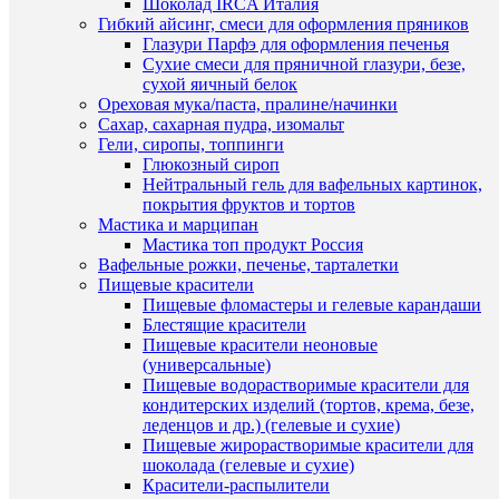
Шоколад IRCA Италия
клик
просмот
Гибкий айсинг, смеси для оформления пряников
Мишка
Глазури Парфэ для оформления печенья
К
на
Сухие смеси для пряничной глазури, безе,
сравнен
спине
сухой яичный белок
фигурка
Ореховая мука/паста, пралине/начинки
В
из
Сахар, сахарная пудра, изомальт
избранн
шоколад
Гели, сиропы, топпинги
глазури
Глюкозный сироп
220
Нейтральный гель для вафельных картинок,
В
руб.
покрытия фруктов и тортов
наличии
/
Мастика и марципан
шт
Мастика топ продукт Россия
Вафельные рожки, печенье, тарталетки
В
Пищевые красители
корзину
Пищевые фломастеры и гелевые карандаши
Блестящие красители
Купить
Пищевые красители неоновые
в
Быстры
(универсальные)
1
просмот
Пищевые водорастворимые красители для
клик
Мишка
кондитерских изделий (тортов, крема, безе,
с
леденцов и др.) (гелевые и сухие)
К
бантико
Пищевые жирорастворимые красители для
сравнен
из
шоколада (гелевые и сухие)
шоколад
Красители-распылители
В