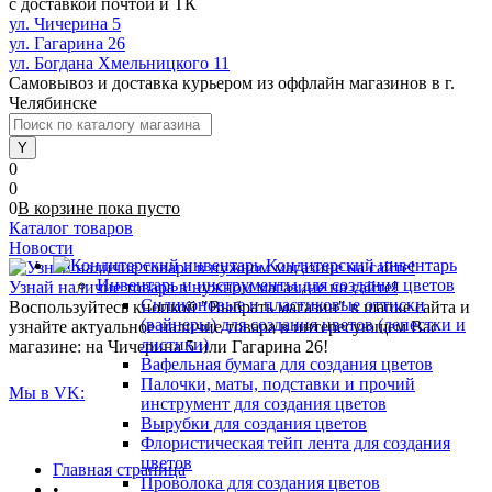
с доставкой почтой и ТК
ул. Чичерина 5
ул. Гагарина 26
ул. Богдана Хмельницкого 11
Самовывоз и доставка курьером из оффлайн магазинов в г.
Челябинске
0
0
0
В корзине
пока
пусто
Каталог товаров
Новости
Кондитерский инвентарь
Инвентарь и инструменты для создания цветов
Узнай наличие товара в нужном магазине на сайте!
Силиконовые и пластиковые оттиски
Воспользуйтесь кнопкой "Выбрать магазин" в шапке сайта и
(вайнеры) для создания цветов (лепестки и
узнайте актуальное наличие товара в интересующем Вас
листики)
магазине: на Чичерина 5 или Гагарина 26!
Вафельная бумага для создания цветов
Палочки, маты, подставки и прочий
Мы в VK:
инструмент для создания цветов
Вырубки для создания цветов
Флористическая тейп лента для создания
цветов
Главная страница
Проволока для создания цветов
•