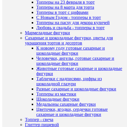
Топперы на 23 февраля в торт
корзину
Топперы на 8 марта для торта
Топперы в торт с цифрами
Купить
С Новым Годом - топперы в торт
в
Топперы на пасху для декора куличей
1
Любовь и свадьба - топперы в торт
клик
Мармеладные фигурки
Быстры
Сахарные и шоколадные фигурки, цветы для
просмот
К
украшения тортов и десертов
Пчелки
сравнен
К новому году готовые сахарные и
цветные
шоколадные фигурки
из
В
Человечки, ангелы, готовые сахарные и
шоколад
избранн
шоколадные фигурки
глазури
Животные готовые сахарные и шоколадные
145
фигурки
руб.
В
Таблички с надписями, цифры из
/
наличии
шоколадной глазури
Наличие
шт
Разные сахарные и шоколадные фигурки
в
Топперы из мастики
магазин
В
Шоколадные фигурки
корзину
Назван
Медальоны сахарные фигурки
Цветочки, ягодки, сердечки готовые
Купить
Основн
сахарные и шоколадные фигурки
в
склад (у
Топпер - свеча
1
Чичери
Глиттер пищевой
клик