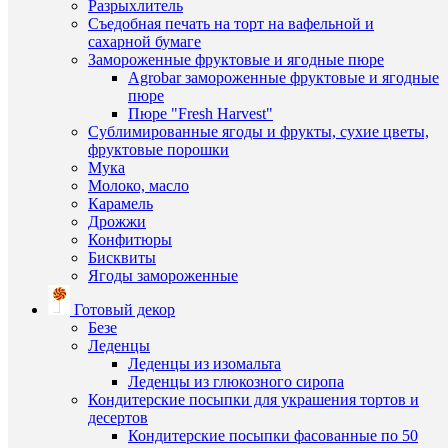
глазури
Разрыхлитель
избранн
480
Съедобная печать на торт на вафельной и
руб.
сахарной бумаге
/
Замороженные фруктовые и ягодные пюре
В
шт
Agrobar замороженные фруктовые и ягодные
наличии
пюре
В
Пюре "Fresh Harvest"
корзину
Сублимированные ягоды и фрукты, сухие цветы,
фруктовые порошки
Купить
Мука
в
Молоко, масло
1
Карамель
клик
Дрожжи
Конфитюры
Быстры
К
Бисквиты
просмот
сравнен
Ягоды замороженные
Динозав
из
В
Готовый декор
шоколад
избранн
Безе
глазури
Леденцы
(Н)
Леденцы из изомальта
420
В
Леденцы из глюкозного сиропа
руб.
наличии
Кондитерские посыпки для украшения тортов и
/
десертов
шт
Кондитерские посыпки фасованные по 50