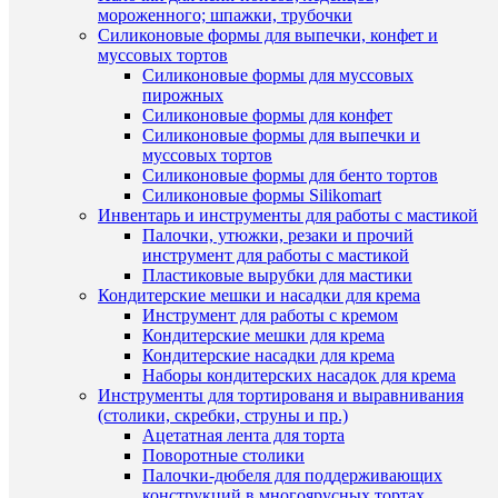
мороженного; шпажки, трубочки
Силиконовые формы для выпечки, конфет и
Про
муссовых тортов
Силиконовые формы для муссовых
пирожных
Силиконовые формы для конфет
Силиконовые формы для выпечки и
муссовых тортов
Силиконовые формы для бенто тортов
сос
Силиконовые формы Silikomart
Инвентарь и инструменты для работы с мастикой
Палочки, утюжки, резаки и прочий
инструмент для работы с мастикой
Пластиковые вырубки для мастики
Кондитерские мешки и насадки для крема
Инструмент для работы с кремом
Кондитерские мешки для крема
Кондитерские насадки для крема
Наборы кондитерских насадок для крема
Инструменты для тортированя и выравнивания
Ко
(столики, скребки, струны и пр.)
Ацетатная лента для торта
Загрузка
Поворотные столики
коммента
Палочки-дюбеля для поддерживающих
конструкций в многоярусных тортах