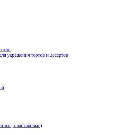
ертов
для украшения тортов и десертов
ой
онные, пластиковые)