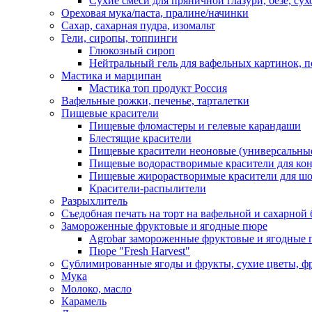
Сухие смеси для пряничной глазури, безе, су
Ореховая мука/паста, пралине/начинки
Сахар, сахарная пудра, изомальт
Гели, сиропы, топпинги
Глюкозный сироп
Нейтральный гель для вафельных картинок, п
Мастика и марципан
Мастика топ продукт Россия
Вафельные рожки, печенье, тарталетки
Пищевые красители
Пищевые фломастеры и гелевые карандаши
Блестящие красители
Пищевые красители неоновые (универсальны
Пищевые водорастворимые красители для конди
Пищевые жирорастворимые красители для шок
Красители-распылители
Разрыхлитель
Съедобная печать на торт на вафельной и сахарной 
Замороженные фруктовые и ягодные пюре
Agrobar замороженные фруктовые и ягодные 
Пюре "Fresh Harvest"
Сублимированные ягоды и фрукты, сухие цветы, 
Мука
Молоко, масло
Карамель