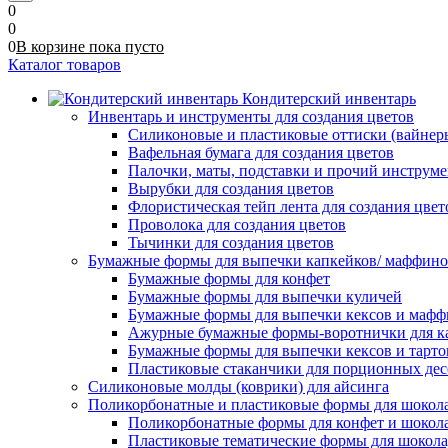
0
0
0
В корзине
пока
пусто
Каталог товаров
Кондитерский инвентарь
Инвентарь и инструменты для создания цветов
Силиконовые и пластиковые оттиски (вайнеры)
Вафельная бумага для создания цветов
Палочки, маты, подставки и прочий инструме
Вырубки для создания цветов
Флористическая тейп лента для создания цвет
Проволока для создания цветов
Тычинки для создания цветов
Бумажные формы для выпечки капкейков/ маффинов/
Бумажные формы для конфет
Бумажные формы для выпечки куличей
Бумажные формы для выпечки кексов и мафф
Ажурные бумажные формы-воротнички для к
Бумажные формы для выпечки кексов и тарто
Пластиковые стаканчики для порционных десе
Силиконовые молды (коврики) для айсинга
Поликорбонатные и пластиковые формы для шокол
Поликорбонатные формы для конфет и шокол
Пластиковые тематические формы для шокола