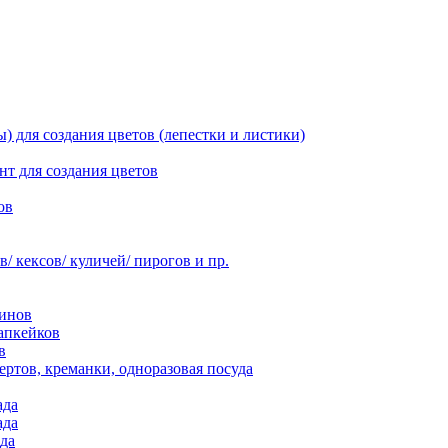
 для создания цветов (лепестки и листики)
нт для создания цветов
ов
 кексов/ куличей/ пирогов и пр.
инов
апкейков
в
ртов, креманки, одноразовая посуда
ада
ада
да