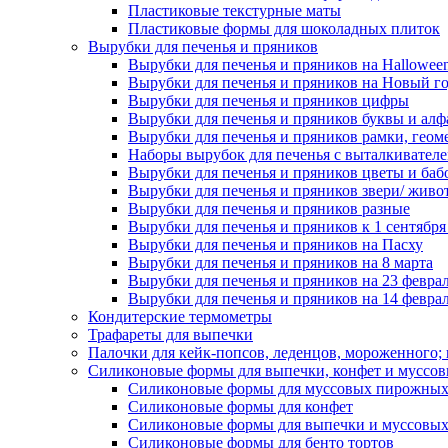
Пластиковые текстурные маты
Пластиковые формы для шоколадных плиток
Вырубки для печенья и пряников
Вырубки для печенья и пряников на Hallowee
Вырубки для печенья и пряников на Новый г
Вырубки для печенья и пряников цифры
Вырубки для печенья и пряников буквы и алф
Вырубки для печенья и пряников рамки, геом
Наборы вырубок для печенья с выталкивател
Вырубки для печенья и пряников цветы и баб
Вырубки для печенья и пряников звери/ живо
Вырубки для печенья и пряников разные
Вырубки для печенья и пряников к 1 сентября
Вырубки для печенья и пряников на Пасху
Вырубки для печенья и пряников на 8 марта
Вырубки для печенья и пряников на 23 февра
Вырубки для печенья и пряников на 14 феврал
Кондитерские термометры
Трафареты для выпечки
Палочки для кейк-попсов, леденцов, мороженного;
Силиконовые формы для выпечки, конфет и муссов
Силиконовые формы для муссовых пирожны
Силиконовые формы для конфет
Силиконовые формы для выпечки и муссовых
Силиконовые формы для бенто тортов