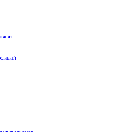
итания
 сливки)