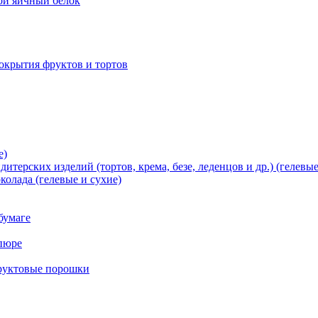
хой яичный белок
окрытия фруктов и тортов
е)
терских изделий (тортов, крема, безе, леденцов и др.) (гелевые
олада (гелевые и сухие)
бумаге
пюре
фруктовые порошки