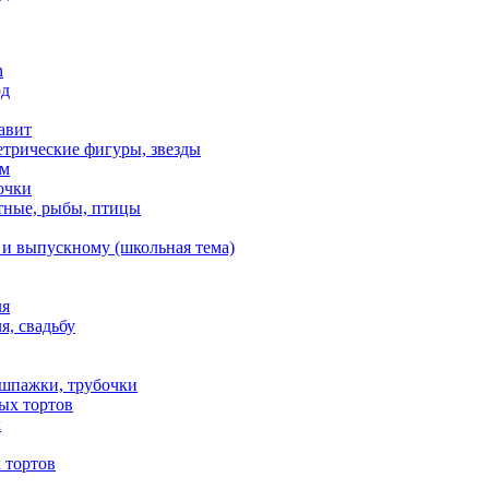
n
од
авит
етрические фигуры, звезды
ем
очки
тные, рыбы, птицы
 и выпускному (школьная тема)
ля
я, свадьбу
 шпажки, трубочки
ых тортов
х
 тортов