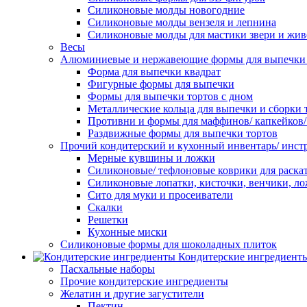
Силиконовые молды новогодние
Силиконовые молды вензеля и лепнина
Силиконовые молды для мастики звери и жи
Весы
Алюминиевые и нержавеющие формы для выпечки 
Форма для выпечки квадрат
Фигурные формы для выпечки
Формы для выпечки тортов с дном
Металлические кольца для выпечки и сборки 
Противни и формы для маффинов/ капкейков
Раздвижные формы для выпечки тортов
Прочий кондитерский и кухонный инвентарь/ инс
Мерные кувшины и ложки
Силиконовые/ тефлоновые коврики для раскат
Силиконовые лопатки, кисточки, венчики, л
Сито для муки и просеиватели
Скалки
Решетки
Кухонные миски
Силиконовые формы для шоколадных плиток
Кондитерские ингредиент
Пасхальные наборы
Прочие кондитерские ингредиенты
Желатин и другие загустители
Пектин