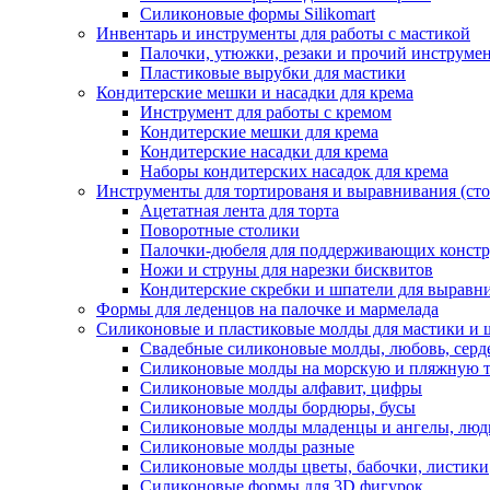
Силиконовые формы Silikomart
Инвентарь и инструменты для работы с мастикой
Палочки, утюжки, резаки и прочий инструмен
Пластиковые вырубки для мастики
Кондитерские мешки и насадки для крема
Инструмент для работы с кремом
Кондитерские мешки для крема
Кондитерские насадки для крема
Наборы кондитерских насадок для крема
Инструменты для тортированя и выравнивания (стол
Ацетатная лента для торта
Поворотные столики
Палочки-дюбеля для поддерживающих констр
Ножи и струны для нарезки бисквитов
Кондитерские скребки и шпатели для выравн
Формы для леденцов на палочке и мармелада
Силиконовые и пластиковые молды для мастики и 
Свадебные силиконовые молды, любовь, серд
Силиконовые молды на морскую и пляжную 
Силиконовые молды алфавит, цифры
Силиконовые молды бордюры, бусы
Силиконовые молды младенцы и ангелы, люд
Силиконовые молды разные
Силиконовые молды цветы, бабочки, листики
Силиконовые формы для 3D фигурок