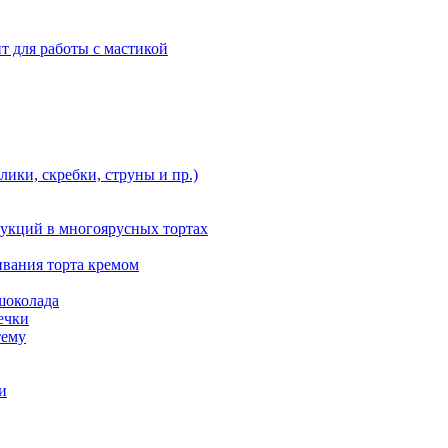
т для работы с мастикой
ики, скребки, струны и пр.)
укций в многоярусных тортах
ивания торта кремом
шоколада
ечки
тему
и