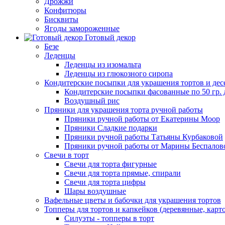
Дрожжи
Конфитюры
Бисквиты
Ягоды замороженные
Готовый декор
Безе
Леденцы
Леденцы из изомальта
Леденцы из глюкозного сиропа
Кондитерские посыпки для украшения тортов и дес
Кондитерские посыпки фасованные по 50 гр. 
Воздушный рис
Пряники для украшения торта ручной работы
Пряники ручной работы от Екатерины Моор
Пряники Сладкие подарки
Пряники ручной работы Татьяны Курбаковой
Пряники ручной работы от Марины Беспалов
Свечи в торт
Свечи для торта фигурные
Свечи для торта прямые, спирали
Свечи для торта цифры
Шары воздушные
Вафельные цветы и бабочки для украшения тортов
Топперы для тортов и капкейков (деревянные, карт
Силуэты - топперы в торт