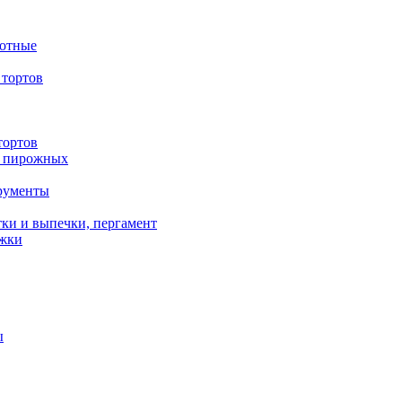
вотные
тортов
тортов
/ пирожных
трументы
ки и выпечки, пергамент
ожки
ы