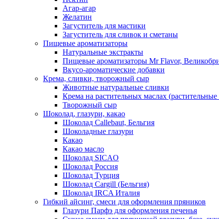
Агар-агар
Желатин
Загуститель для мастики
Загуститель для сливок и сметаны
Пищевые ароматизаторы
Натуральные экстракты
Пищевые ароматизаторы Mr Flavor, Великобр
Вкусо-ароматические добавки
Крема, сливки, творожный сыр
Животные натуральные сливки
Крема на растительных маслах (растительные
Творожный сыр
Шоколад, глазури, какао
Шоколад Callebaut, Бельгия
Шоколадные глазури
Какао
Какао масло
Шоколад SICAO
Шоколад Россия
Шоколад Турция
Шоколад Cargill (Бельгия)
Шоколад IRCA Италия
Гибкий айсинг, смеси для оформления пряников
Глазури Парфэ для оформления печенья