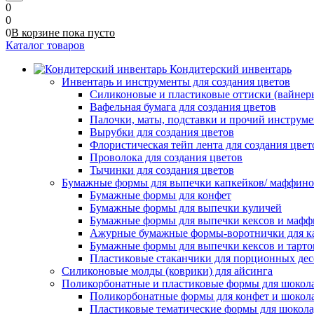
0
0
0
В корзине
пока
пусто
Каталог товаров
Кондитерский инвентарь
Инвентарь и инструменты для создания цветов
Силиконовые и пластиковые оттиски (вайнеры)
Вафельная бумага для создания цветов
Палочки, маты, подставки и прочий инструме
Вырубки для создания цветов
Флористическая тейп лента для создания цвет
Проволока для создания цветов
Тычинки для создания цветов
Бумажные формы для выпечки капкейков/ маффинов/
Бумажные формы для конфет
Бумажные формы для выпечки куличей
Бумажные формы для выпечки кексов и мафф
Ажурные бумажные формы-воротнички для к
Бумажные формы для выпечки кексов и тарто
Пластиковые стаканчики для порционных десе
Силиконовые молды (коврики) для айсинга
Поликорбонатные и пластиковые формы для шокол
Поликорбонатные формы для конфет и шокол
Пластиковые тематические формы для шокола