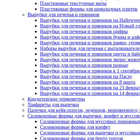
Пластиковые текстурные маты
Пластиковые формы для шоколадных плиток
Вырубки для печенья и пряников
Вырубки для печенья и пряников на Hallowee
Вырубки для печенья и пряников на Новый г
Вырубки для печенья и пряников цифры
Вырубки для печенья и пряников буквы и алф
Вырубки для печенья и пряников рамки, геом
Наборы вырубок для печенья с выталкивател
Вырубки для печенья и пряников цветы и баб
Вырубки для печенья и пряников звери/ живо
Вырубки для печенья и пряников разные
Вырубки для печенья и пряников к 1 сентября
Вырубки для печенья и пряников на Пасху
Вырубки для печенья и пряников на 8 марта
Вырубки для печенья и пряников на 23 февра
Вырубки для печенья и пряников на 14 феврал
Кондитерские термометры
Трафареты для выпечки
Палочки для кейк-попсов, леденцов, мороженного;
Силиконовые формы для выпечки, конфет и муссов
Силиконовые формы для муссовых пирожны
Силиконовые формы для конфет
Силиконовые формы для выпечки и муссовых
Силиконовые формы для бенто тортов