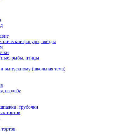
n
од
авит
етрические фигуры, звезды
ем
очки
тные, рыбы, птицы
 и выпускному (школьная тема)
ля
я, свадьбу
 шпажки, трубочки
ых тортов
х
 тортов