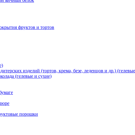
хой яичный белок
окрытия фруктов и тортов
е)
терских изделий (тортов, крема, безе, леденцов и др.) (гелевые
олада (гелевые и сухие)
бумаге
пюре
фруктовые порошки