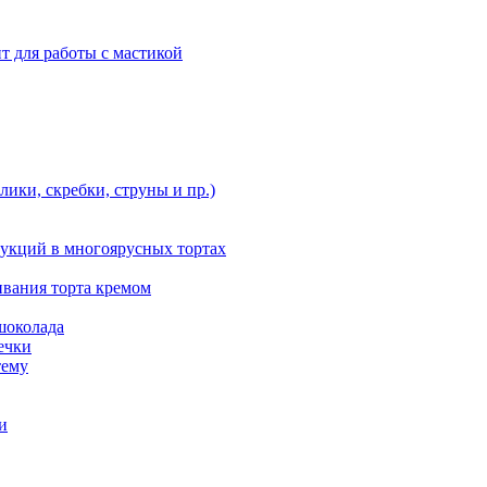
т для работы с мастикой
ики, скребки, струны и пр.)
укций в многоярусных тортах
ивания торта кремом
шоколада
ечки
тему
и