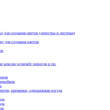
 для создания цветов (лепестки и листики)
нт для создания цветов
ов
 кексов/ куличей/ пирогов и пр.
инов
апкейков
в
ртов, креманки, одноразовая посуда
ада
ада
да