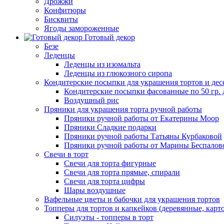
Дрожжи
Конфитюры
Бисквиты
Ягоды замороженные
Готовый декор
Безе
Леденцы
Леденцы из изомальта
Леденцы из глюкозного сиропа
Кондитерские посыпки для украшения тортов и дес
Кондитерские посыпки фасованные по 50 гр. 
Воздушный рис
Пряники для украшения торта ручной работы
Пряники ручной работы от Екатерины Моор
Пряники Сладкие подарки
Пряники ручной работы Татьяны Курбаковой
Пряники ручной работы от Марины Беспалов
Свечи в торт
Свечи для торта фигурные
Свечи для торта прямые, спирали
Свечи для торта цифры
Шары воздушные
Вафельные цветы и бабочки для украшения тортов
Топперы для тортов и капкейков (деревянные, карт
Силуэты - топперы в торт