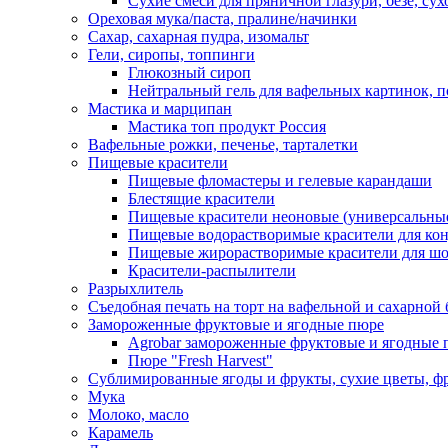
Сухие смеси для пряничной глазури, безе, су
Ореховая мука/паста, пралине/начинки
Сахар, сахарная пудра, изомальт
Гели, сиропы, топпинги
Глюкозный сироп
Нейтральный гель для вафельных картинок, п
Мастика и марципан
Мастика топ продукт Россия
Вафельные рожки, печенье, тарталетки
Пищевые красители
Пищевые фломастеры и гелевые карандаши
Блестящие красители
Пищевые красители неоновые (универсальны
Пищевые водорастворимые красители для конди
Пищевые жирорастворимые красители для шок
Красители-распылители
Разрыхлитель
Съедобная печать на торт на вафельной и сахарной 
Замороженные фруктовые и ягодные пюре
Agrobar замороженные фруктовые и ягодные 
Пюре "Fresh Harvest"
Сублимированные ягоды и фрукты, сухие цветы, 
Мука
Молоко, масло
Карамель