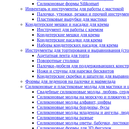
Силиконовые формы Silikomart
Инвентарь и инструменты для работы с мастикой
Палочки, утюжки, резаки и прочий инструмен
Пластиковые вырубки для мастики
Кондитерские мешки и насадки для крема
Инструмент для работы с кремом
Кондитерские мешки для крема
Кондитерские насадки для крема
Наборы кондитерских насадок для крема
Инструменты для тортированя и выравнивания (стол
Ацетатная лента для торта
Поворотные столики
Палочки-дюбеля для поддерживающих констр
Ножи и струны для нарезки бисквитов
Кондитерские скребки и шпатели для выравн
Формы для леденцов на палочке и мармелада
Силиконовые и пластиковые молды для мастики и 
Свадебные силиконовые молды, любовь, серд
Силиконовые молды на морскую и пляжную 
Силиконовые молды алфавит, цифры
Силиконовые молды бордюры, бусы
Силиконовые молды младенцы и ангелы, люд
Силиконовые молды разные
Силиконовые молды цветы, бабочки, листики
Силиконовые формы для 3D фигурок