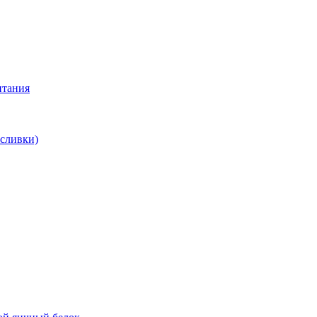
итания
 сливки)