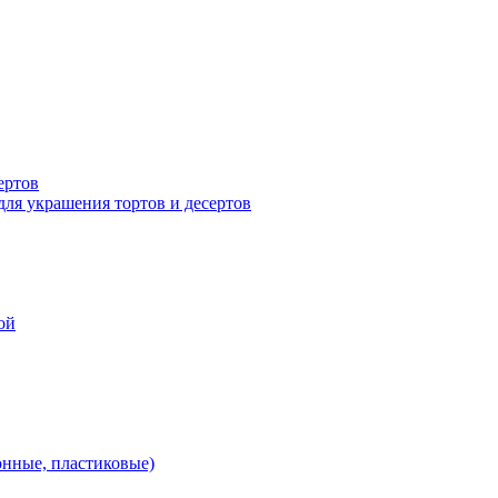
ертов
для украшения тортов и десертов
ой
онные, пластиковые)