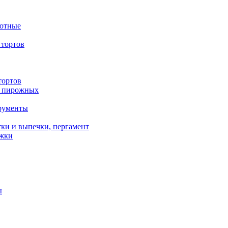
вотные
тортов
тортов
/ пирожных
трументы
ки и выпечки, пергамент
ожки
ы