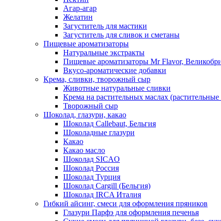
Агар-агар
Желатин
Загуститель для мастики
Загуститель для сливок и сметаны
Пищевые ароматизаторы
Натуральные экстракты
Пищевые ароматизаторы Mr Flavor, Великобр
Вкусо-ароматические добавки
Крема, сливки, творожный сыр
Животные натуральные сливки
Крема на растительных маслах (растительные
Творожный сыр
Шоколад, глазури, какао
Шоколад Callebaut, Бельгия
Шоколадные глазури
Какао
Какао масло
Шоколад SICAO
Шоколад Россия
Шоколад Турция
Шоколад Cargill (Бельгия)
Шоколад IRCA Италия
Гибкий айсинг, смеси для оформления пряников
Глазури Парфэ для оформления печенья