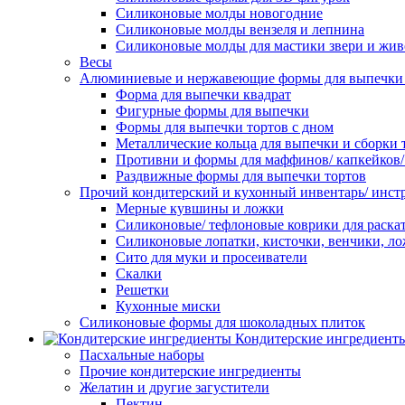
Силиконовые молды новогодние
Силиконовые молды вензеля и лепнина
Силиконовые молды для мастики звери и жи
Весы
Алюминиевые и нержавеющие формы для выпечки 
Форма для выпечки квадрат
Фигурные формы для выпечки
Формы для выпечки тортов с дном
Металлические кольца для выпечки и сборки 
Противни и формы для маффинов/ капкейков
Раздвижные формы для выпечки тортов
Прочий кондитерский и кухонный инвентарь/ инс
Мерные кувшины и ложки
Силиконовые/ тефлоновые коврики для раскат
Силиконовые лопатки, кисточки, венчики, л
Сито для муки и просеиватели
Скалки
Решетки
Кухонные миски
Силиконовые формы для шоколадных плиток
Кондитерские ингредиент
Пасхальные наборы
Прочие кондитерские ингредиенты
Желатин и другие загустители
Пектин