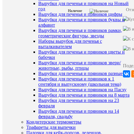
шоколадн
Вырубки для печенья и пряников на Новый
глазури
год
Отз
Наличие
Вырубки для печенья и пряников цифры
Характе
Все
Вырубки для печенья и пряников буквы и
характ
алфавит
Сахар,
Вырубки для печенья и пряников рамки,
заменит
геометрические фигуры, звезды
масла
Наборы вырубок для печенья с
какао
выталкивателем
нетемпе
Вырубки для печенья и пряников цветы и
лаурино
бабочки
типа
Вырубки для печенья и пряников звери/
(масло
Поде
пальмоя
животные, рыбы, птицы
(стеарин
Вырубки для печенья и пряников разные
гидроге
Вырубки для печенья и пряников к 1
рафинир
сентября и выпускному (школьная тема)
дезодор
Вырубки для печенья и пряников на Пасху
эмульга
Вырубки для печенья и пряников на 8 марта
—
Вырубки для печенья и пряников на 23
сорбита
февраля
тристеа
(E492)),
Вырубки для печенья и пряников на 14
сухая
февраля, свадьбу
молочна
Кондитерские термометры
сыворот
Трафареты для выпечки
заменит
Палочки для кейк-попсов, леденцов,