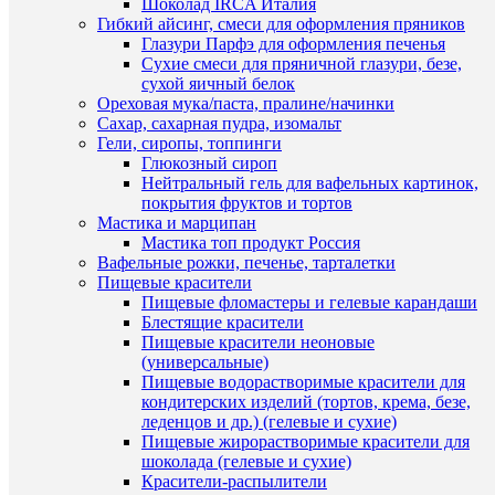
Шоколад IRCA Италия
Гибкий айсинг, смеси для оформления пряников
Глазури Парфэ для оформления печенья
Сухие смеси для пряничной глазури, безе,
сухой яичный белок
Ореховая мука/паста, пралине/начинки
Сахар, сахарная пудра, изомальт
Гели, сиропы, топпинги
Глюкозный сироп
Нейтральный гель для вафельных картинок,
покрытия фруктов и тортов
Мастика и марципан
Мастика топ продукт Россия
Вафельные рожки, печенье, тарталетки
Пищевые красители
Пищевые фломастеры и гелевые карандаши
Блестящие красители
Пищевые красители неоновые
(универсальные)
Пищевые водорастворимые красители для
кондитерских изделий (тортов, крема, безе,
леденцов и др.) (гелевые и сухие)
Пищевые жирорастворимые красители для
шоколада (гелевые и сухие)
Красители-распылители