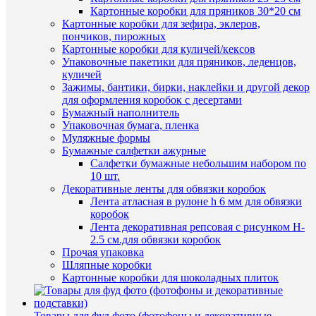
шт
Картонные коробки для пряников 30*20 см
Картонные коробки для зефира, эклеров,
В
пончиков, пирожных
корзину
Картонные коробки для куличей/кексов
Упаковочные пакетики для пряников, леденцов,
Купить
куличей
в
Зажимы, бантики, бирки, наклейки и другой декор
1
Быстры
для оформления коробок с десертами
клик
просмот
Бумажный наполнитель
Оленено
Упаковочная бумага, пленка
К
с
Муляжные формы
сравнен
птичкой
Бумажные салфетки ажурные
фигурка
Салфетки бумажные небольшим набором по
В
из
10 шт.
избранн
шоколад
Декоративные ленты для обвязки коробок
глазури
Лента атласная в рулоне h 6 мм для обвязки
240
коробок
В
руб.
Лента декоративная репсовая с рисунком H-
наличии
/
2.5 см.для обвязки коробок
шт
Прочая упаковка
Шляпные коробки
В
Картонные коробки для шоколадных плиток
корзину
Купить
Товары для фуд фото (фотофоны и декоративные