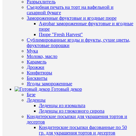
Разрыхлитель
Съедобная печать на торт на вафельной и
сахарной бумаге
Замороженные фруктовые и ягодные пюре
Agrobar замороженные фруктовые и ягодные
пюре
Пюре "Fresh Harvest"
Сублимированные ягоды и фрукты, сухие цветы,
фруктовые порошки
Мука
Молоко, масло
Карамель
Дрожжи
Конфитюры
Бисквиты
Ягоды замороженные
Готовый декор
Безе
Леденцы
Леденцы из изомальта
Леденцы из глюкозного сиропа
Кондитерские посыпки для украшения тортов и
десертов
Кондитерские посыпки фасованные по 50
гр. для украшения тортов и десертов