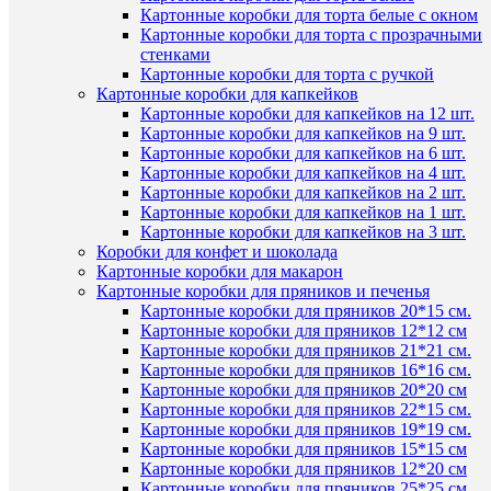
из
Картонные коробки для торта белые с окном
избранн
шоколад
Картонные коробки для торта с прозрачными
глазури
стенками
445
Картонные коробки для торта с ручкой
В
руб.
Картонные коробки для капкейков
наличии
/
Картонные коробки для капкейков на 12 шт.
шт
Картонные коробки для капкейков на 9 шт.
Картонные коробки для капкейков на 6 шт.
В
Картонные коробки для капкейков на 4 шт.
корзину
Картонные коробки для капкейков на 2 шт.
Картонные коробки для капкейков на 1 шт.
Купить
Картонные коробки для капкейков на 3 шт.
в
Коробки для конфет и шоколада
1
Быстры
Картонные коробки для макарон
клик
просмот
Картонные коробки для пряников и печенья
Зайка
Картонные коробки для пряников 20*15 см.
К
с
Картонные коробки для пряников 12*12 см
сравнен
мамой
Картонные коробки для пряников 21*21 см.
из
Картонные коробки для пряников 16*16 см.
В
шоколад
Картонные коробки для пряников 20*20 см
избранн
глазури
Картонные коробки для пряников 22*15 см.
(бол.)
Картонные коробки для пряников 19*19 см.
360
Картонные коробки для пряников 15*15 см
В
руб.
Картонные коробки для пряников 12*20 см
наличии
/
Картонные коробки для пряников 25*25 см