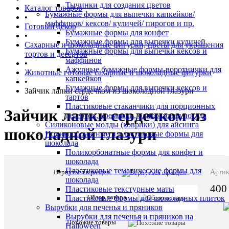
Тычинки для создания цветов
Каталог товаров
Бумажные формы для выпечки капкейков/
•
маффинов/ кексов/ куличей/ пирогов и пр.
Готовый декор
Бумажные формы для конфет
•
Бумажные формы для выпечки куличей
Сахарные и шоколадные фигурки, цветы для украшения
Бумажные формы для выпечки кексов и
тортов и десертов
маффинов
•
Ажурные бумажные формы-воротнички для
Животные готовые сахарные и шоколадные фигурки
капкейков
•
Бумажные формы для выпечки кексов и
Зайчик лапки сердечком из шоколадной глазури
тартов
Пластиковые стаканчики для порционных
Зайчик лапки сердечком из
десертов, креманки, одноразовая посуда
Силиконовые молды (коврики) для айсинга
шоколадной глазури
Поликорбонатные и пластиковые формы для
шоколада
Поликорбонатные формы для конфет и
шоколада
Пластиковые тематические формы для
Вернуться в раздел
Описани
Артик
шоколада
товара:
400
Пластиковые текстурные маты
Зайчик
Обзор товара
Пластиковые формы для шоколадных плиток
лапки
Вырубки для печенья и пряников
сердечком
Вырубки для печенья и пряников на
из
Похожие товары
Halloween