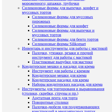
молочно
состав
мороженного; шпажки, трубочки
жира
Силиконовые формы для выпечки, конфет и
(рафини
муссовых тортов
дезодор
растите
Силиконовые формы для муссовых
масла
пирожных
в
Силиконовые формы для конфет
натурал
Силиконовые формы для выпечки и
и
муссовых тортов
модифи
Силиконовые формы для бенто тортов
виде,
Силиконовые формы Silikomart
антиоки
Инвентарь и инструменты для работы с мастикой
—
концент
Палочки, утюжки, резаки и прочий
смеси
инструмент для работы с мастикой
токофер
Пластиковые вырубки для мастики
(E306)),
Кондитерские мешки и насадки для крема
эмульга
Инструмент для работы с кремом
соевый
Кондитерские мешки для крема
лецитин
Кондитерские насадки для крема
(E222),
Наборы кондитерских насадок для крема
E476,ар
«Ваниль
Инструменты для тортированя и выравнивания
сливочн
(столики, скребки, струны и пр.)
Ацетатная лента для торта
ИП
Поворотные столики
Шапкин
Н.В.
Палочки-дюбеля для поддерживающих
г.Челяби
конструкций в многоярусных тортах