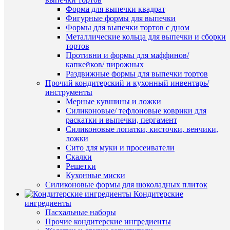
относит
Форма для выпечки квадрат
Условия
влажнос
хранения
воздуха
Фигурные формы для выпечки
не
Формы для выпечки тортов с дном
более
Металлические кольца для выпечки и сборки
70%
тортов
Темпера
Противни и формы для маффинов/
хранени
капкейков/ пирожных
:
Раздвижные формы для выпечки тортов
12
Прочий кондитерский и кухонный инвентарь/
-
20
инструменты
°C.
Мерные кувшины и ложки
Силиконовые/ тефлоновые коврики для
Белки:
раскатки и выпечки, пергамент
2.9
Жиры:
Силиконовые лопатки, кисточки, венчики,
Пищевая
34.8
ложки
ценность
Углевод
Сито для муки и просеиватели
на
57.8
Скалки
100
Энергет
гр.
Решетки
ценност
Кухонные миски
554.2
Силиконовые формы для шоколадных плиток
ккал/100
Кондитерские
ингредиенты
Пасхальные наборы
ХА
Прочие кондитерские ингредиенты