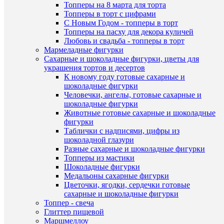
Топперы на 8 марта для торта
Топперы в торт с цифрами
С Новым Годом - топперы в торт
Топперы на пасху для декора куличей
Любовь и свадьба - топперы в торт
Быстры
Мармеладные фигурки
просмот
Сахарные и шоколадные фигурки, цветы для
Мишка
украшения тортов и десертов
пухляш
К новому году готовые сахарные и
с
шоколадные фигурки
зайкой
Человечки, ангелы, готовые сахарные и
из
шоколадные фигурки
шоколад
Животные готовые сахарные и шоколадные
глазури
фигурки
(Е)
Таблички с надписями, цифры из
374
шоколадной глазури
руб.
Разные сахарные и шоколадные фигурки
/
Топперы из мастики
шт
Шоколадные фигурки
Медальоны сахарные фигурки
В
Цветочки, ягодки, сердечки готовые
корзину
сахарные и шоколадные фигурки
Топпер - свеча
Купить
Глиттер пищевой
в
Маршмеллоу
Быстры