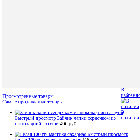
наличии
руб.
/
шт
В
Наличие
корзину
в
магазин
Купить
Назван
в
1
Основн
клик
склад (у
Чичери
К
5)
сравнен
В
избранн
Просмотренные товары
Самые продаваемые товары
В
наличии
Быстрый просмотр
Зайчик лапки сердечком из
шоколадной глазури
400 руб.
Быстрый просмотр
Белая 100 гр. мастика сахарная
115 руб.