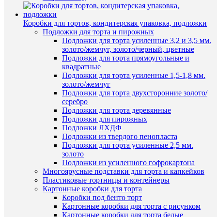
1
просмот
клик
Мишка
Коробки для тортов, кондитерская упаковка, подложки
на
К
Подложки для торта и пирожных
спине
сравнен
Подложки для торта усиленные 3,2 и 3,5 мм.
фигурка
золото/жемчуг, золото/черный, цветные
из
В
Подложки для торта прямоугольные и
шоколад
избранн
квадратные
глазури
Подложки для торта усиленные 1,5-1,8 мм.
220
золото/жемчуг
руб.
В
Подложки для торта двухсторонние золото/
/
наличии
серебро
шт
Подложки для торта деревянные
Подложки для пирожных
В
Подложки ЛХДФ
корзину
Подложки из твердого пенопласта
Подложки для торта усиленные 2,5 мм.
Купить
золото
в
Подложки из усиленного гофрокартона
1
Быстры
Многоярусные подставки для торта и капкейков
клик
просмот
Пластиковые тортницы и контейнеры
Мишка
Картонные коробки для торта
К
в
Коробки под бенто торт
сравнен
шарфе
Картонные коробки для торта с рисунком
фигурка
Картонные коробки для торта белые
В