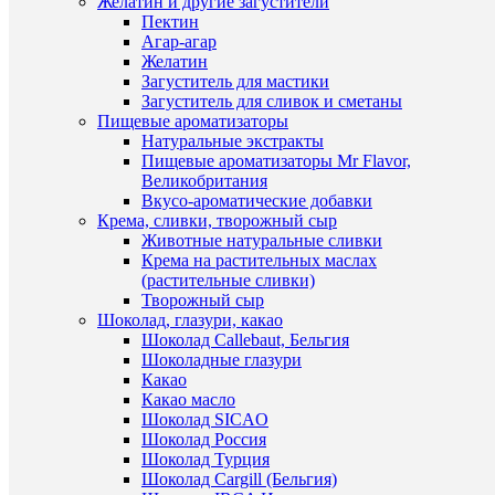
Желатин и другие загустители
Пектин
Про
Агар-агар
Желатин
Загуститель для мастики
Загуститель для сливок и сметаны
Пищевые ароматизаторы
Натуральные экстракты
Пищевые ароматизаторы Mr Flavor,
Великобритания
Вкусо-ароматические добавки
Крема, сливки, творожный сыр
Животные натуральные сливки
Крема на растительных маслах
(растительные сливки)
Творожный сыр
Шоколад, глазури, какао
Шоколад Callebaut, Бельгия
Шоколадные глазури
Какао
Какао масло
Шоколад SICAO
Шоколад Россия
Шоколад Турция
сос
Шоколад Cargill (Бельгия)