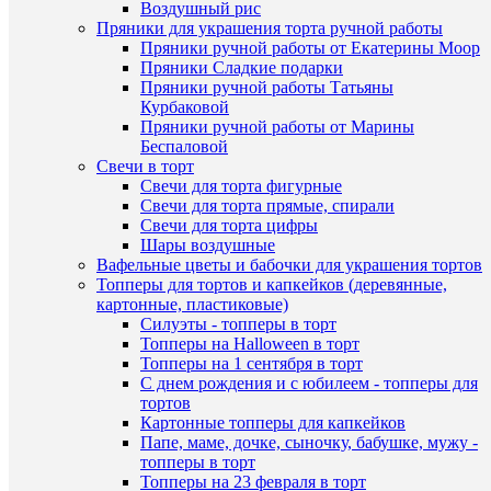
Воздушный рис
Пряники для украшения торта ручной работы
Пряники ручной работы от Екатерины Моор
Пряники Сладкие подарки
Пряники ручной работы Татьяны
Курбаковой
Пряники ручной работы от Марины
Беспаловой
Свечи в торт
Свечи для торта фигурные
Свечи для торта прямые, спирали
Комме
Свечи для торта цифры
Шары воздушные
Вафельные цветы и бабочки для украшения тортов
Топперы для тортов и капкейков (деревянные,
картонные, пластиковые)
Силуэты - топперы в торт
Топперы на Halloween в торт
Топперы на 1 сентября в торт
ПО
С днем рождения и с юбилеем - топперы для
тортов
ТО
Картонные топперы для капкейков
(8)
Папе, маме, дочке, сыночку, бабушке, мужу -
топперы в торт
Топперы на 23 февраля в торт