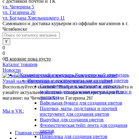
с доставкой почтой и ТК
ул. Чичерина 5
ул. Гагарина 26
ул. Богдана Хмельницкого 11
Самовывоз и доставка курьером из оффлайн магазинов в г.
Челябинске
0
0
0
В корзине
пока
пусто
Каталог товаров
Новости
Кондитерский инвентарь
Инвентарь и инструменты для создания цветов
Узнай наличие товара в нужном магазине на сайте!
Силиконовые и пластиковые оттиски
Воспользуйтесь кнопкой "Выбрать магазин" в шапке сайта и
(вайнеры) для создания цветов (лепестки и
узнайте актуальное наличие товара в интересующем Вас
листики)
магазине: на Чичерина 5 или Гагарина 26!
Вафельная бумага для создания цветов
Палочки, маты, подставки и прочий
Мы в VK:
инструмент для создания цветов
Вырубки для создания цветов
Флористическая тейп лента для создания
цветов
Главная страница
Проволока для создания цветов
•