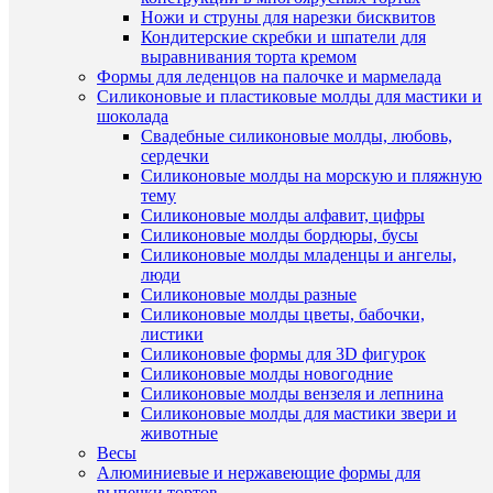
Алексан
Ножи и струны для нарезки бисквитов
Шмаков
Кондитерские скребки и шпатели для
дом
Производи
выравнивания торта кремом
39
Формы для леденцов на палочке и мармелада
пом.
Силиконовые и пластиковые молды для мастики и
1
шоколада
Телефон
8(351)75
Свадебные силиконовые молды, любовь,
26-
сердечки
70
Силиконовые молды на морскую и пляжную
тему
Срок
Срок
годност
Силиконовые молды алфавит, цифры
годности
12
Силиконовые молды бордюры, бусы
месяцев.
Силиконовые молды младенцы и ангелы,
люди
Дата
Дата
произво
Силиконовые молды разные
производс
27.07.26
Силиконовые молды цветы, бабочки,
листики
Хранить
Силиконовые формы для 3D фигурок
в
чистом,
Силиконовые молды новогодние
сухом
Силиконовые молды вензеля и лепнина
помеще
Силиконовые молды для мастики звери и
без
животные
посторо
Весы
запахов
Алюминиевые и нержавеющие формы для
и
выпечки тортов