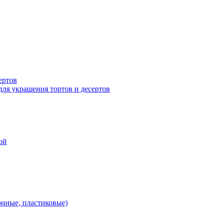
ертов
для украшения тортов и десертов
ой
онные, пластиковые)