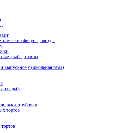
n
од
авит
етрические фигуры, звезды
ем
очки
тные, рыбы, птицы
 и выпускному (школьная тема)
ля
я, свадьбу
 шпажки, трубочки
ых тортов
х
 тортов