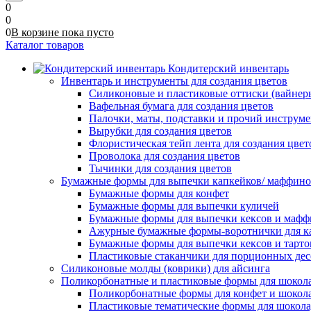
0
0
0
В корзине
пока
пусто
Каталог товаров
Кондитерский инвентарь
Инвентарь и инструменты для создания цветов
Силиконовые и пластиковые оттиски (вайнеры)
Вафельная бумага для создания цветов
Палочки, маты, подставки и прочий инструме
Вырубки для создания цветов
Флористическая тейп лента для создания цвет
Проволока для создания цветов
Тычинки для создания цветов
Бумажные формы для выпечки капкейков/ маффинов/
Бумажные формы для конфет
Бумажные формы для выпечки куличей
Бумажные формы для выпечки кексов и мафф
Ажурные бумажные формы-воротнички для к
Бумажные формы для выпечки кексов и тарто
Пластиковые стаканчики для порционных десе
Силиконовые молды (коврики) для айсинга
Поликорбонатные и пластиковые формы для шокол
Поликорбонатные формы для конфет и шокол
Пластиковые тематические формы для шокола