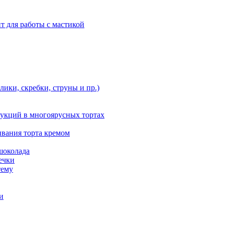
т для работы с мастикой
ики, скребки, струны и пр.)
укций в многоярусных тортах
ивания торта кремом
шоколада
ечки
тему
и