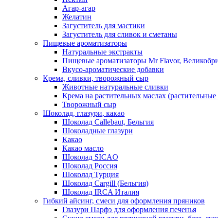
Агар-агар
Желатин
Загуститель для мастики
Загуститель для сливок и сметаны
Пищевые ароматизаторы
Натуральные экстракты
Пищевые ароматизаторы Mr Flavor, Великобр
Вкусо-ароматические добавки
Крема, сливки, творожный сыр
Животные натуральные сливки
Крема на растительных маслах (растительные
Творожный сыр
Шоколад, глазури, какао
Шоколад Callebaut, Бельгия
Шоколадные глазури
Какао
Какао масло
Шоколад SICAO
Шоколад Россия
Шоколад Турция
Шоколад Cargill (Бельгия)
Шоколад IRCA Италия
Гибкий айсинг, смеси для оформления пряников
Глазури Парфэ для оформления печенья