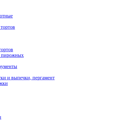
вотные
тортов
тортов
/ пирожных
трументы
ки и выпечки, пергамент
ожки
ы