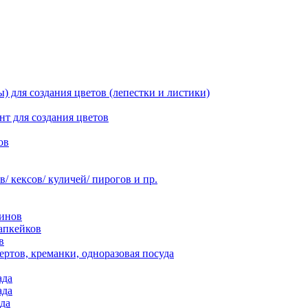
 для создания цветов (лепестки и листики)
нт для создания цветов
ов
 кексов/ куличей/ пирогов и пр.
инов
апкейков
в
ртов, креманки, одноразовая посуда
ада
ада
да