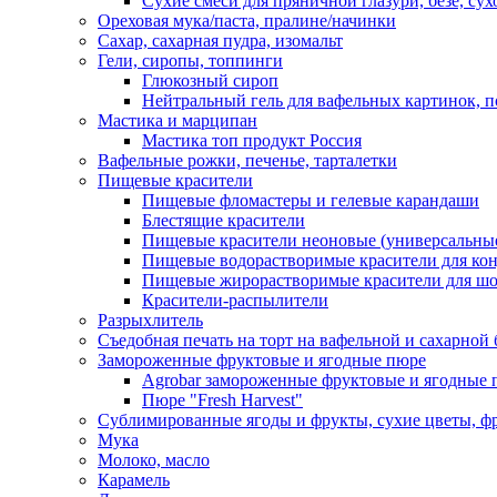
Сухие смеси для пряничной глазури, безе, су
Ореховая мука/паста, пралине/начинки
Сахар, сахарная пудра, изомальт
Гели, сиропы, топпинги
Глюкозный сироп
Нейтральный гель для вафельных картинок, п
Мастика и марципан
Мастика топ продукт Россия
Вафельные рожки, печенье, тарталетки
Пищевые красители
Пищевые фломастеры и гелевые карандаши
Блестящие красители
Пищевые красители неоновые (универсальны
Пищевые водорастворимые красители для конди
Пищевые жирорастворимые красители для шок
Красители-распылители
Разрыхлитель
Съедобная печать на торт на вафельной и сахарной 
Замороженные фруктовые и ягодные пюре
Agrobar замороженные фруктовые и ягодные 
Пюре "Fresh Harvest"
Сублимированные ягоды и фрукты, сухие цветы, 
Мука
Молоко, масло
Карамель