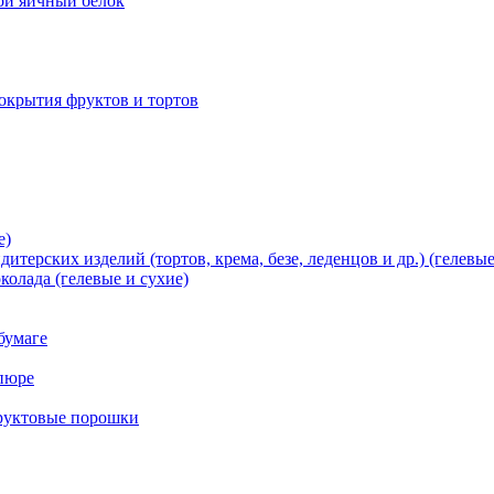
хой яичный белок
окрытия фруктов и тортов
е)
терских изделий (тортов, крема, безе, леденцов и др.) (гелевые
олада (гелевые и сухие)
бумаге
пюре
фруктовые порошки