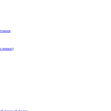
итания
 сливки)