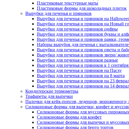
Пластиковые текстурные маты
Пластиковые формы для шоколадных плиток
Вырубки для печенья и пряников
Вырубки для печенья и пряников на Hallowee
Вырубки для печенья и пряников на Новый г
Вырубки для печенья и пряников цифры
Вырубки для печенья и пряников буквы и алф
Вырубки для печенья и пряников рамки, геом
Наборы вырубок для печенья с выталкивател
Вырубки для печенья и пряников цветы и баб
Вырубки для печенья и пряников звери/ живо
Вырубки для печенья и пряников разные
Вырубки для печенья и пряников к 1 сентября
Вырубки для печенья и пряников на Пасху
Вырубки для печенья и пряников на 8 марта
Вырубки для печенья и пряников на 23 февра
Вырубки для печенья и пряников на 14 феврал
Кондитерские термометры
Трафареты для выпечки
Палочки для кейк-попсов, леденцов, мороженного;
Силиконовые формы для выпечки, конфет и муссов
Силиконовые формы для муссовых пирожны
Силиконовые формы для конфет
Силиконовые формы для выпечки и муссовых
Силиконовые формы для бенто тортов