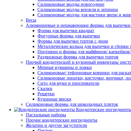
Силиконовые молды новогодние
Силиконовые молды вензеля и лепнина
Силиконовые молды для мастики звери и жи
Весы
Алюминиевые и нержавеющие формы для выпечки 
Форма для выпечки квадрат
Фигурные формы для выпечки
Формы для выпечки тортов с дном
Металлические кольца для выпечки и сборки 
Противни и формы для маффинов/ капкейков
Раздвижные формы для выпечки тортов
Прочий кондитерский и кухонный инвентарь/ инс
Мерные кувшины и ложки
Силиконовые/ тефлоновые коврики для раскат
Силиконовые лопатки, кисточки, венчики, л
Сито для муки и просеиватели
Скалки
Решетки
Кухонные миски
Силиконовые формы для шоколадных плиток
Кондитерские ингредиент
Пасхальные наборы
Прочие кондитерские ингредиенты
Желатин и другие загустители
Пектин