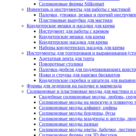
Силиконовые формы Silikomart
Инвентарь и инструменты для работы с мастикой
Палочки, утюжки, резаки и прочий инструмен
Пластиковые вырубки для мастики
Кондитерские мешки и насадки для крема
Инструмент для работы с кремом
Кондитерские мешки для крема
Кондитерские насадки для крема
Наборы кондитерских насадок для крема
Инструменты для тортированя и выравнивания (стол
Ацетатная лента для торта
Поворотные столики
Палочки-дюбеля для поддерживающих констр
Ножи и струны для нарезки бисквитов
Кондитерские скребки и шпатели для выравн
Формы для леденцов на палочке и мармелада
Силиконовые и пластиковые молды для мастики и 
Свадебные силиконовые молды, любовь, серд
Силиконовые молды на морскую и пляжную 
Силиконовые молды алфавит, цифры
Силиконовые молды бордюры, бусы
Силиконовые молды младенцы и ангелы, люд
Силиконовые молды разные
Силиконовые молды цветы, бабочки, листики
Силиконовые формы для 3D фигурок