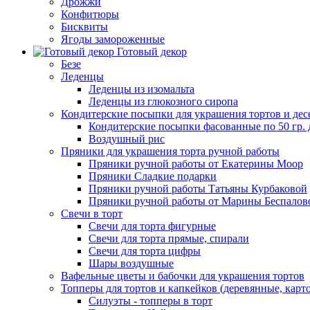
Дрожжи
Конфитюры
Бисквиты
Ягоды замороженные
Готовый декор
Безе
Леденцы
Леденцы из изомальта
Леденцы из глюкозного сиропа
Кондитерские посыпки для украшения тортов и дес
Кондитерские посыпки фасованные по 50 гр. 
Воздушный рис
Пряники для украшения торта ручной работы
Пряники ручной работы от Екатерины Моор
Пряники Сладкие подарки
Пряники ручной работы Татьяны Курбаковой
Пряники ручной работы от Марины Беспалов
Свечи в торт
Свечи для торта фигурные
Свечи для торта прямые, спирали
Свечи для торта цифры
Шары воздушные
Вафельные цветы и бабочки для украшения тортов
Топперы для тортов и капкейков (деревянные, карт
Силуэты - топперы в торт