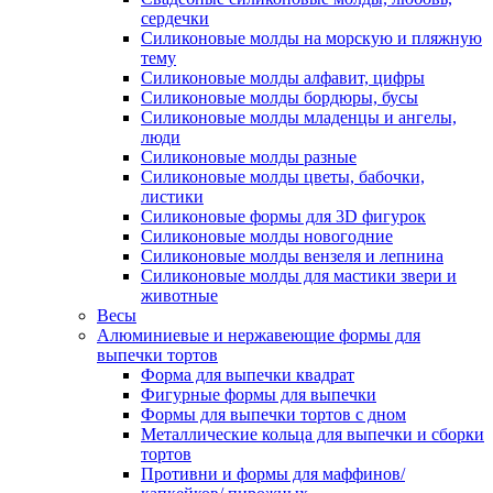
сердечки
Силиконовые молды на морскую и пляжную
тему
Силиконовые молды алфавит, цифры
Силиконовые молды бордюры, бусы
Силиконовые молды младенцы и ангелы,
люди
Силиконовые молды разные
Силиконовые молды цветы, бабочки,
листики
Силиконовые формы для 3D фигурок
Силиконовые молды новогодние
Силиконовые молды вензеля и лепнина
Силиконовые молды для мастики звери и
животные
Весы
Алюминиевые и нержавеющие формы для
выпечки тортов
Форма для выпечки квадрат
Фигурные формы для выпечки
Формы для выпечки тортов с дном
Металлические кольца для выпечки и сборки
тортов
Противни и формы для маффинов/