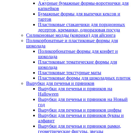
Ажурные бумажные формы-воротнички для
капкейков
Бумажные формы для выпечки кексов и
тартов
Пластиковые стаканчики для порционных
десертов, креманки, одноразовая посуда
Силиконовые молды (коврики) для айсинга
Поликорбонатные и пластиковые формы для
шоколада
Поликорбонатные формы для конфет и
шоколада
Пластиковые тематические формы для
шоколада
Пластиковые текстурные маты
Пластиковые формы для шоколадных плиток
Вырубки для печенья и пряников
Вырубки для печенья и пряников на
Halloween
Вырубки для печенья и пряников на Новый
год
Вырубки для печенья и пряников цифры
Вырубки для печенья и пряников буквы и
алфавит
Вырубки для печенья и пряников рамки,
геометрические фигуры, звезды