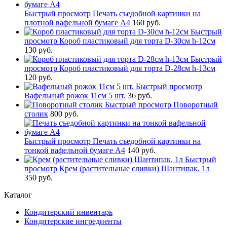
Быстрый просмотр
Печать съедобной картинки на
плотной вафельной бумаге А4
160 руб.
Быстрый
просмотр
Короб пластиковый для торта D-30см h-12см
130 руб.
Быстрый
просмотр
Короб пластиковый для торта D-28см h-13см
120 руб.
Быстрый просмотр
Вафельный рожок 11см 5 шт.
36 руб.
Быстрый просмотр
Поворотный
столик
800 руб.
Быстрый просмотр
Печать съедобной картинки на
тонкой вафельной бумаге А4
140 руб.
Быстрый
просмотр
Крем (растительные сливки) Шантипак, 1л
350 руб.
Каталог
Кондитерский инвентарь
Кондитерские ингредиенты