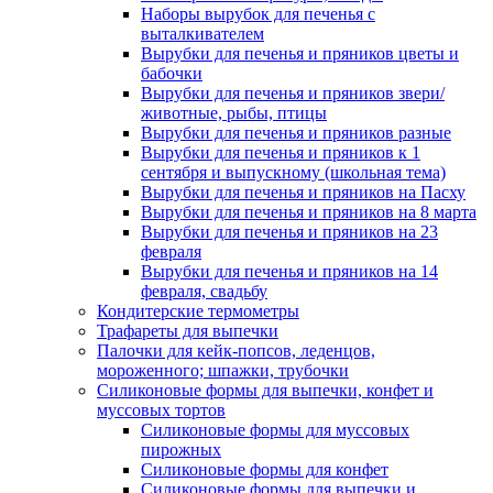
Наборы вырубок для печенья с
выталкивателем
Вырубки для печенья и пряников цветы и
бабочки
Вырубки для печенья и пряников звери/
животные, рыбы, птицы
Вырубки для печенья и пряников разные
Вырубки для печенья и пряников к 1
сентября и выпускному (школьная тема)
Вырубки для печенья и пряников на Пасху
Вырубки для печенья и пряников на 8 марта
Вырубки для печенья и пряников на 23
февраля
Вырубки для печенья и пряников на 14
февраля, свадьбу
Кондитерские термометры
Трафареты для выпечки
Палочки для кейк-попсов, леденцов,
мороженного; шпажки, трубочки
Силиконовые формы для выпечки, конфет и
муссовых тортов
Силиконовые формы для муссовых
пирожных
Силиконовые формы для конфет
Силиконовые формы для выпечки и