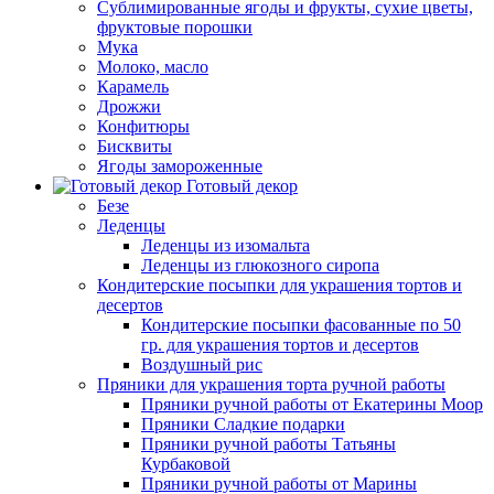
Сублимированные ягоды и фрукты, сухие цветы,
фруктовые порошки
Мука
Молоко, масло
Карамель
Дрожжи
Конфитюры
Бисквиты
Ягоды замороженные
Готовый декор
Безе
Леденцы
Леденцы из изомальта
Леденцы из глюкозного сиропа
Кондитерские посыпки для украшения тортов и
десертов
Кондитерские посыпки фасованные по 50
гр. для украшения тортов и десертов
Воздушный рис
Пряники для украшения торта ручной работы
Пряники ручной работы от Екатерины Моор
Пряники Сладкие подарки
Пряники ручной работы Татьяны
Курбаковой
Пряники ручной работы от Марины