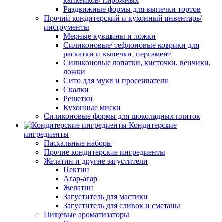
капкейков/ пирожных
Раздвижные формы для выпечки тортов
Прочий кондитерский и кухонный инвентарь/
инструменты
Мерные кувшины и ложки
Силиконовые/ тефлоновые коврики для
раскатки и выпечки, пергамент
Силиконовые лопатки, кисточки, венчики,
ложки
Сито для муки и просеиватели
Скалки
Решетки
Кухонные миски
Силиконовые формы для шоколадных плиток
Кондитерские
ингредиенты
Пасхальные наборы
Прочие кондитерские ингредиенты
Желатин и другие загустители
Пектин
Агар-агар
Желатин
Загуститель для мастики
Загуститель для сливок и сметаны
Пищевые ароматизаторы