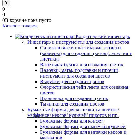
0
0
0
В корзине
пока
пусто
Каталог товаров
Кондитерский инвентарь
Инвентарь и инструменты для создания цветов
Силиконовые и пластиковые оттиски
(вайнеры) для создания цветов (лепестки и
листики)
Вафельная бумага для создания цветов
Палочки, маты, подставки и прочий
инструмент для создания цветов
Вырубки для создания цветов
Флористическая тейп лента для создания
цветов
Проволока для создания цветов
Тычинки для создания цветов
Бумажные формы для выпечки капкейков/
маффинов/ кексов/ куличей/ пирогов и пр.
Бумажные формы для конфет
Бумажные формы для выпечки куличей
Бумажные формы для выпечки кексов и
маффинов