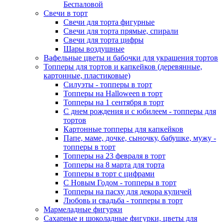
Беспаловой
Свечи в торт
Свечи для торта фигурные
Свечи для торта прямые, спирали
Свечи для торта цифры
Шары воздушные
Вафельные цветы и бабочки для украшения тортов
Топперы для тортов и капкейков (деревянные,
картонные, пластиковые)
Силуэты - топперы в торт
Топперы на Halloween в торт
Топперы на 1 сентября в торт
С днем рождения и с юбилеем - топперы для
тортов
Картонные топперы для капкейков
Папе, маме, дочке, сыночку, бабушке, мужу -
топперы в торт
Топперы на 23 февраля в торт
Топперы на 8 марта для торта
Топперы в торт с цифрами
С Новым Годом - топперы в торт
Топперы на пасху для декора куличей
Любовь и свадьба - топперы в торт
Мармеладные фигурки
Сахарные и шоколадные фигурки, цветы для