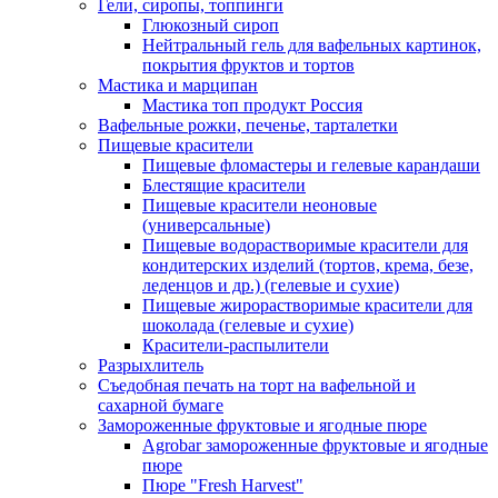
Гели, сиропы, топпинги
Глюкозный сироп
Нейтральный гель для вафельных картинок,
покрытия фруктов и тортов
Мастика и марципан
Мастика топ продукт Россия
Вафельные рожки, печенье, тарталетки
Пищевые красители
Пищевые фломастеры и гелевые карандаши
Блестящие красители
Пищевые красители неоновые
(универсальные)
Пищевые водорастворимые красители для
кондитерских изделий (тортов, крема, безе,
леденцов и др.) (гелевые и сухие)
Пищевые жирорастворимые красители для
шоколада (гелевые и сухие)
Красители-распылители
Разрыхлитель
Съедобная печать на торт на вафельной и
сахарной бумаге
Замороженные фруктовые и ягодные пюре
Agrobar замороженные фруктовые и ягодные
пюре
Пюре "Fresh Harvest"