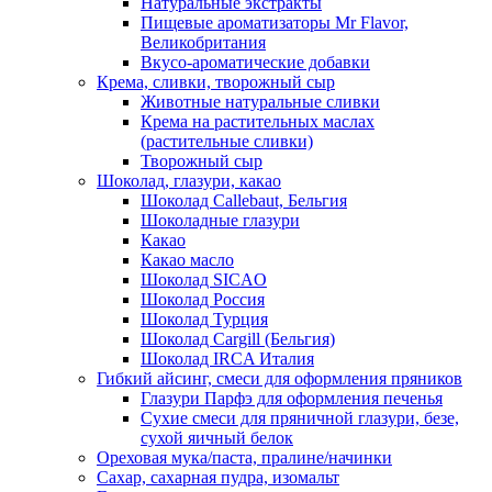
Натуральные экстракты
Пищевые ароматизаторы Mr Flavor,
Великобритания
Вкусо-ароматические добавки
Крема, сливки, творожный сыр
Животные натуральные сливки
Крема на растительных маслах
(растительные сливки)
Творожный сыр
Шоколад, глазури, какао
Шоколад Callebaut, Бельгия
Шоколадные глазури
Какао
Какао масло
Шоколад SICAO
Шоколад Россия
Шоколад Турция
Шоколад Cargill (Бельгия)
Шоколад IRCA Италия
Гибкий айсинг, смеси для оформления пряников
Глазури Парфэ для оформления печенья
Сухие смеси для пряничной глазури, безе,
сухой яичный белок
Ореховая мука/паста, пралине/начинки
Сахар, сахарная пудра, изомальт