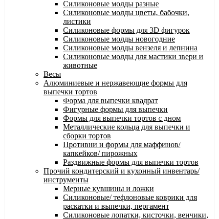
Силиконовые молды разные
Силиконовые молды цветы, бабочки,
листики
Силиконовые формы для 3D фигурок
Силиконовые молды новогодние
Силиконовые молды вензеля и лепнина
Силиконовые молды для мастики звери и
животные
Весы
Алюминиевые и нержавеющие формы для
выпечки тортов
Форма для выпечки квадрат
Фигурные формы для выпечки
Формы для выпечки тортов с дном
Металлические кольца для выпечки и
сборки тортов
Противни и формы для маффинов/
капкейков/ пирожных
Раздвижные формы для выпечки тортов
Прочий кондитерский и кухонный инвентарь/
инструменты
Мерные кувшины и ложки
Силиконовые/ тефлоновые коврики для
раскатки и выпечки, пергамент
Силиконовые лопатки, кисточки, венчики,