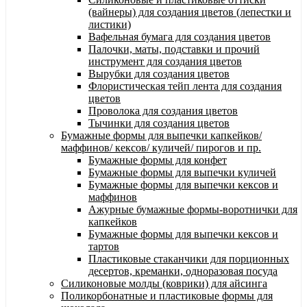
(вайнеры) для создания цветов (лепестки и
листики)
Вафельная бумага для создания цветов
Палочки, маты, подставки и прочий
инструмент для создания цветов
Вырубки для создания цветов
Флористическая тейп лента для создания
цветов
Проволока для создания цветов
Тычинки для создания цветов
Бумажные формы для выпечки капкейков/
маффинов/ кексов/ куличей/ пирогов и пр.
Бумажные формы для конфет
Бумажные формы для выпечки куличей
Бумажные формы для выпечки кексов и
маффинов
Ажурные бумажные формы-воротнички для
капкейков
Бумажные формы для выпечки кексов и
тартов
Пластиковые стаканчики для порционных
десертов, креманки, одноразовая посуда
Силиконовые молды (коврики) для айсинга
Поликорбонатные и пластиковые формы для