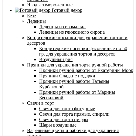
Ягоды замороженные
Готовый декор
Безе
Леденцы
Леденцы из изомальта
Леденцы из глюкозного сиропа
Кондитерские посыпки для украшения тортов и
десертов
Кондитерские посыпки фасованные по 50
гр. для украшения тортов и десертов
Воздушный рис
Пряники для украшения торта ручной работы
Пряники ручной работы от Екатерины Моор
Пряники Сладкие подарки
Пряники ручной работы Татьяны
Курбаковой
Пряники ручной работы от Марины
Беспаловой
Свечи в торт
Свечи для торта фигурные
Свечи для торта прямые, спирали
Свечи для торта цифры
Шары воздушные
Вафельные цветы и бабочки для украшения
тортов