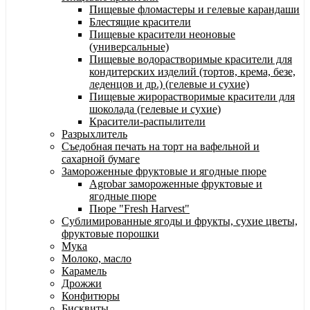
Пищевые фломастеры и гелевые карандаши
Блестящие красители
Пищевые красители неоновые
(универсальные)
Пищевые водорастворимые красители для
кондитерских изделий (тортов, крема, безе,
леденцов и др.) (гелевые и сухие)
Пищевые жирорастворимые красители для
шоколада (гелевые и сухие)
Красители-распылители
Разрыхлитель
Съедобная печать на торт на вафельной и
сахарной бумаге
Замороженные фруктовые и ягодные пюре
Agrobar замороженные фруктовые и
ягодные пюре
Пюре "Fresh Harvest"
Сублимированные ягоды и фрукты, сухие цветы,
фруктовые порошки
Мука
Молоко, масло
Карамель
Дрожжи
Конфитюры
Бисквиты