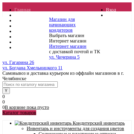
Главная
Вход
Отзывы
Регистрация
Магазин для
Контакты
начинающих
Услуги
кондитеров
Доставка
Выбрать магазин
О магазине
Интернет магазин
Гарантия
Интернет магазин
Полезные статьи
с доставкой почтой и ТК
ул. Чичерина 5
ул. Гагарина 26
ул. Богдана Хмельницкого 11
Самовывоз и доставка курьером из оффлайн магазинов в г.
Челябинске
0
0
0
В корзине
пока
пусто
Каталог товаров
Кондитерский инвентарь
Инвентарь и инструменты для создания цветов
Силиконовые и пластиковые оттиски