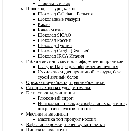
Творожный сыр
Шоколад, глазури, какао
Шоколад Callebaut, Бельгия
Шоколадные глазури
Какао
Какао масло
Шоколад SICAO
Шоколад Россия
Шоколад Турция
Шоколад Cargill (Бельгия)
Шоколад IRCA Италия
Гибкий айсинг, смеси для оформления пряников
Глазури Парфэ для оформления печенья
Сухие смеси для пряничной глазури, безе,
сухой яичный белок
Ореховая мука/паста, пралине/начинки
Сахар, сахарная пудра, изомальт
Гели, сиропы, топпинги
Глюкозный сироп
Нейтральный гель для вафельных картинок,
покрытия фруктов и тортов
Мастика и марципан
Мастика топ продукт Россия
Вафельные рожки, печенье, тарталетки
Пищевые красители