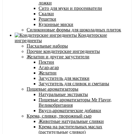
ложки
Сито для муки и просеиватели
Скалки
Решетки
Кухонные миски
Силиконовые формы для шоколадных плиток
Кондитерские
ингредиенты
Пасхальные наборы
Прочие кондитерские ингредиенты
Желатин и другие загустители
Пектин
Агар-агар
Желатин
Загуститель для мастики
Загуститель для сливок и сметаны
Пищевые ароматизаторы
Натуральные экстракты
Пищевые ароматизаторы Mr Flavor,
Великобритания
Вкусо-ароматические добавки
Крема, сливки, творожный сыр
Животные натуральные сливки
Крема на растительных маслах
(растительные сливки)