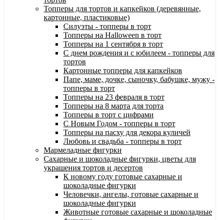
Топперы для тортов и капкейков (деревянные,
картонные, пластиковые)
Силуэты - топперы в торт
Топперы на Halloween в торт
Топперы на 1 сентября в торт
С днем рождения и с юбилеем - топперы для
тортов
Картонные топперы для капкейков
Папе, маме, дочке, сыночку, бабушке, мужу -
топперы в торт
Топперы на 23 февраля в торт
Топперы на 8 марта для торта
Топперы в торт с цифрами
С Новым Годом - топперы в торт
Топперы на пасху для декора куличей
Любовь и свадьба - топперы в торт
Мармеладные фигурки
Сахарные и шоколадные фигурки, цветы для
украшения тортов и десертов
К новому году готовые сахарные и
шоколадные фигурки
Человечки, ангелы, готовые сахарные и
шоколадные фигурки
Животные готовые сахарные и шоколадные