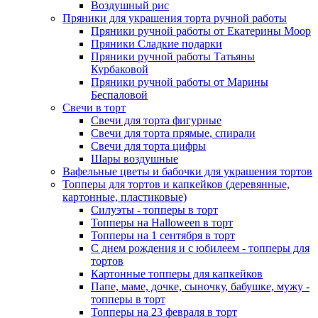
Воздушный рис
Пряники для украшения торта ручной работы
Пряники ручной работы от Екатерины Моор
Пряники Сладкие подарки
Пряники ручной работы Татьяны
Курбаковой
Пряники ручной работы от Марины
Беспаловой
Свечи в торт
Свечи для торта фигурные
Свечи для торта прямые, спирали
Свечи для торта цифры
Шары воздушные
Вафельные цветы и бабочки для украшения тортов
Топперы для тортов и капкейков (деревянные,
картонные, пластиковые)
Силуэты - топперы в торт
Топперы на Halloween в торт
Топперы на 1 сентября в торт
С днем рождения и с юбилеем - топперы для
тортов
Картонные топперы для капкейков
Папе, маме, дочке, сыночку, бабушке, мужу -
топперы в торт
Топперы на 23 февраля в торт