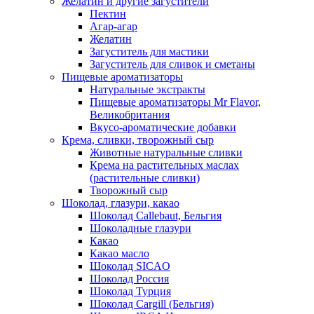
Желатин и другие загустители
Пектин
Агар-агар
Желатин
Загуститель для мастики
Загуститель для сливок и сметаны
Пищевые ароматизаторы
Натуральные экстракты
Пищевые ароматизаторы Mr Flavor,
Великобритания
Вкусо-ароматические добавки
Крема, сливки, творожный сыр
Животные натуральные сливки
Крема на растительных маслах
(растительные сливки)
Творожный сыр
Шоколад, глазури, какао
Шоколад Callebaut, Бельгия
Шоколадные глазури
Какао
Какао масло
Шоколад SICAO
Шоколад Россия
Шоколад Турция
Шоколад Cargill (Бельгия)