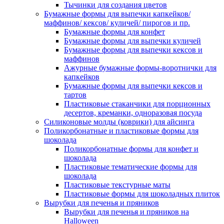
Тычинки для создания цветов
Бумажные формы для выпечки капкейков/
маффинов/ кексов/ куличей/ пирогов и пр.
Бумажные формы для конфет
Бумажные формы для выпечки куличей
Бумажные формы для выпечки кексов и
маффинов
Ажурные бумажные формы-воротнички для
капкейков
Бумажные формы для выпечки кексов и
тартов
Пластиковые стаканчики для порционных
десертов, креманки, одноразовая посуда
Силиконовые молды (коврики) для айсинга
Поликорбонатные и пластиковые формы для
шоколада
Поликорбонатные формы для конфет и
шоколада
Пластиковые тематические формы для
шоколада
Пластиковые текстурные маты
Пластиковые формы для шоколадных плиток
Вырубки для печенья и пряников
Вырубки для печенья и пряников на
Halloween