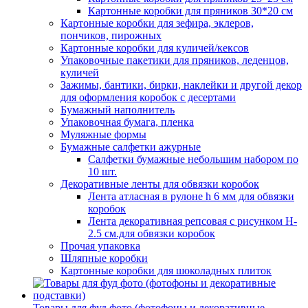
Картонные коробки для пряников 30*20 см
Картонные коробки для зефира, эклеров,
пончиков, пирожных
Картонные коробки для куличей/кексов
Упаковочные пакетики для пряников, леденцов,
куличей
Зажимы, бантики, бирки, наклейки и другой декор
для оформления коробок с десертами
Бумажный наполнитель
Упаковочная бумага, пленка
Муляжные формы
Бумажные салфетки ажурные
Салфетки бумажные небольшим набором по
10 шт.
Декоративные ленты для обвязки коробок
Лента атласная в рулоне h 6 мм для обвязки
коробок
Лента декоративная репсовая с рисунком H-
2.5 см.для обвязки коробок
Прочая упаковка
Шляпные коробки
Картонные коробки для шоколадных плиток
Товары для фуд фото (фотофоны и декоративные