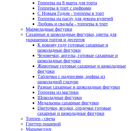
Топперы на 8 марта для торта
Топперы в торт с цифрами
С Новым Годом - топперы в торт
Топперы на пасху для декора куличей
Любовь и свадьба - топперы в торт
Мармеладные фигурки
Сахарные и шоколадные фигурки, цветы для
украшения тортов и десертов
К новому году готовые сахарные и
шоколадные фигурки
Человечки, ангелы, готовые сахарные и
шоколадные фигурки
Животные готовые сахарные и шоколадные
фигурки
Таблички с надписями, цифры из
шоколадной глазури
Разные сахарные и шоколадные фигурки
Топперы из мастики
Шоколадные фигурки
Медальоны сахарные фигурки
Цветочки, ягодки, сердечки готовые
сахарные и шоколадные фигурки
Топпер - свеча
Глиттер пищевой
Маршмеллоу