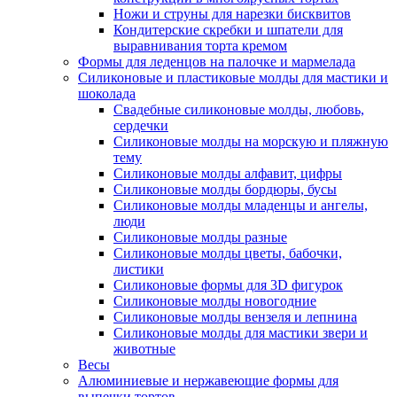
Ножи и струны для нарезки бисквитов
Кондитерские скребки и шпатели для
выравнивания торта кремом
Формы для леденцов на палочке и мармелада
Силиконовые и пластиковые молды для мастики и
шоколада
Свадебные силиконовые молды, любовь,
сердечки
Силиконовые молды на морскую и пляжную
тему
Силиконовые молды алфавит, цифры
Силиконовые молды бордюры, бусы
Силиконовые молды младенцы и ангелы,
люди
Силиконовые молды разные
Силиконовые молды цветы, бабочки,
листики
Силиконовые формы для 3D фигурок
Силиконовые молды новогодние
Силиконовые молды вензеля и лепнина
Силиконовые молды для мастики звери и
животные
Весы
Алюминиевые и нержавеющие формы для
выпечки тортов