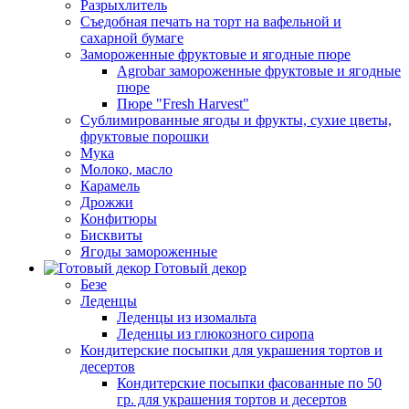
Разрыхлитель
Съедобная печать на торт на вафельной и
сахарной бумаге
Замороженные фруктовые и ягодные пюре
Agrobar замороженные фруктовые и ягодные
пюре
Пюре "Fresh Harvest"
Сублимированные ягоды и фрукты, сухие цветы,
фруктовые порошки
Мука
Молоко, масло
Карамель
Дрожжи
Конфитюры
Бисквиты
Ягоды замороженные
Готовый декор
Безе
Леденцы
Леденцы из изомальта
Леденцы из глюкозного сиропа
Кондитерские посыпки для украшения тортов и
десертов
Кондитерские посыпки фасованные по 50
гр. для украшения тортов и десертов