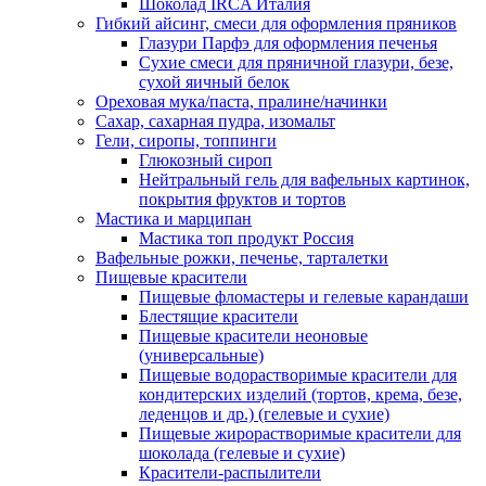
Шоколад IRCA Италия
Гибкий айсинг, смеси для оформления пряников
Глазури Парфэ для оформления печенья
Сухие смеси для пряничной глазури, безе,
сухой яичный белок
Ореховая мука/паста, пралине/начинки
Сахар, сахарная пудра, изомальт
Гели, сиропы, топпинги
Глюкозный сироп
Нейтральный гель для вафельных картинок,
покрытия фруктов и тортов
Мастика и марципан
Мастика топ продукт Россия
Вафельные рожки, печенье, тарталетки
Пищевые красители
Пищевые фломастеры и гелевые карандаши
Блестящие красители
Пищевые красители неоновые
(универсальные)
Пищевые водорастворимые красители для
кондитерских изделий (тортов, крема, безе,
леденцов и др.) (гелевые и сухие)
Пищевые жирорастворимые красители для
шоколада (гелевые и сухие)
Красители-распылители