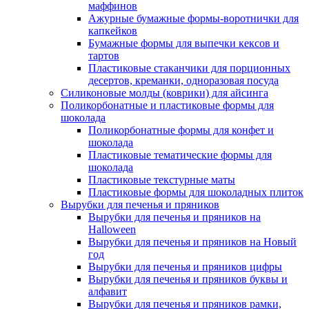
маффинов
Ажурные бумажные формы-воротнички для
капкейков
Бумажные формы для выпечки кексов и
тартов
Пластиковые стаканчики для порционных
десертов, креманки, одноразовая посуда
Силиконовые молды (коврики) для айсинга
Поликорбонатные и пластиковые формы для
шоколада
Поликорбонатные формы для конфет и
шоколада
Пластиковые тематические формы для
шоколада
Пластиковые текстурные маты
Пластиковые формы для шоколадных плиток
Вырубки для печенья и пряников
Вырубки для печенья и пряников на
Halloween
Вырубки для печенья и пряников на Новый
год
Вырубки для печенья и пряников цифры
Вырубки для печенья и пряников буквы и
алфавит
Вырубки для печенья и пряников рамки,