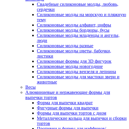
Свадебные силиконовые молды, любовь,
сердечки
Силиконовые молды на морскую и пляжную
тему
Силиконовые молды алфавит, цифры
Силиконовые молды бордюры, бусы
Силиконовые молды младенцы и ангелы,
люди
Силиконовые молды разные
Силиконовые молды цветы, бабочки,
листики
Силиконовые формы для 3D фигурок
Силиконовые молды новогодние
Силиконовые молды вензеля и лепнина
Силиконовые молды для мастики звери и
животные
Весы
Алюминиевые и нержавеющие формы для
выпечки тортов
Форма для выпечки квадрат
Фигурные формы для выпечки
Формы для выпечки тортов с дном
Металлические кольца для выпечки и сборки
тортов
Противни и формы для маффинов/