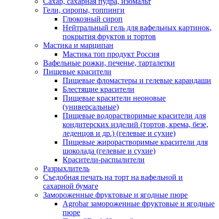
Сахар, сахарная пудра, изомальт
Гели, сиропы, топпинги
Глюкозный сироп
Нейтральный гель для вафельных картинок,
покрытия фруктов и тортов
Мастика и марципан
Мастика топ продукт Россия
Вафельные рожки, печенье, тарталетки
Пищевые красители
Пищевые фломастеры и гелевые карандаши
Блестящие красители
Пищевые красители неоновые
(универсальные)
Пищевые водорастворимые красители для
кондитерских изделий (тортов, крема, безе,
леденцов и др.) (гелевые и сухие)
Пищевые жирорастворимые красители для
шоколада (гелевые и сухие)
Красители-распылители
Разрыхлитель
Съедобная печать на торт на вафельной и
сахарной бумаге
Замороженные фруктовые и ягодные пюре
Agrobar замороженные фруктовые и ягодные
пюре