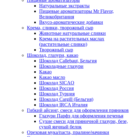
Пищевые ароматизаторы
Натуральные экстракты
Пищевые ароматизаторы Mr Flavor,
Великобритания
Вкусо-ароматические добавки
Крема, сливки, творожный сыр
Животные натуральные сливки
Крема на растительных маслах
(растительные сливки)
Творожный сыр
Шоколад, глазури, какао
Шоколад Callebaut, Бельгия
Шоколадные глазури
Какао
Какао масло
Шоколад SICAO
Шоколад Россия
Шоколад Турция
Шоколад Cargill (Бельгия)
Шоколад IRCA Италия
Гибкий айсинг, смеси для оформления пряников
Глазури Парфэ для оформления печенья
Сухие смеси для пряничной глазури, безе,
сухой яичный белок
Ореховая мука/паста, пралине/начинки