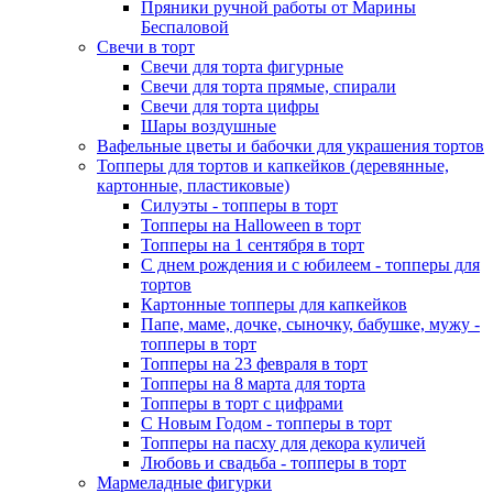
Пряники ручной работы от Марины
Беспаловой
Свечи в торт
Свечи для торта фигурные
Свечи для торта прямые, спирали
Свечи для торта цифры
Шары воздушные
Вафельные цветы и бабочки для украшения тортов
Топперы для тортов и капкейков (деревянные,
картонные, пластиковые)
Силуэты - топперы в торт
Топперы на Halloween в торт
Топперы на 1 сентября в торт
С днем рождения и с юбилеем - топперы для
тортов
Картонные топперы для капкейков
Папе, маме, дочке, сыночку, бабушке, мужу -
топперы в торт
Топперы на 23 февраля в торт
Топперы на 8 марта для торта
Топперы в торт с цифрами
С Новым Годом - топперы в торт
Топперы на пасху для декора куличей
Любовь и свадьба - топперы в торт
Мармеладные фигурки