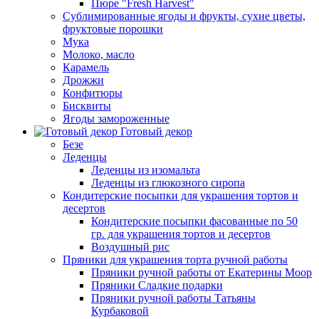
Пюре "Fresh Harvest"
Сублимированные ягоды и фрукты, сухие цветы,
фруктовые порошки
Мука
Молоко, масло
Карамель
Дрожжи
Конфитюры
Бисквиты
Ягоды замороженные
Готовый декор
Безе
Леденцы
Леденцы из изомальта
Леденцы из глюкозного сиропа
Кондитерские посыпки для украшения тортов и
десертов
Кондитерские посыпки фасованные по 50
гр. для украшения тортов и десертов
Воздушный рис
Пряники для украшения торта ручной работы
Пряники ручной работы от Екатерины Моор
Пряники Сладкие подарки
Пряники ручной работы Татьяны
Курбаковой