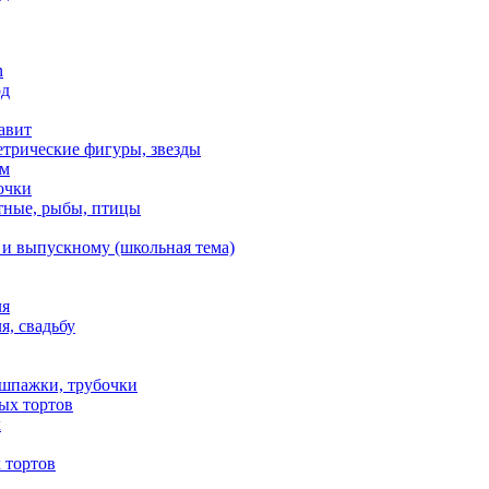
n
од
авит
етрические фигуры, звезды
ем
очки
тные, рыбы, птицы
 и выпускному (школьная тема)
ля
я, свадьбу
 шпажки, трубочки
ых тортов
х
 тортов