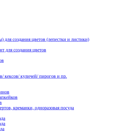
 для создания цветов (лепестки и листики)
нт для создания цветов
ов
 кексов/ куличей/ пирогов и пр.
инов
апкейков
в
ртов, креманки, одноразовая посуда
ада
ада
да