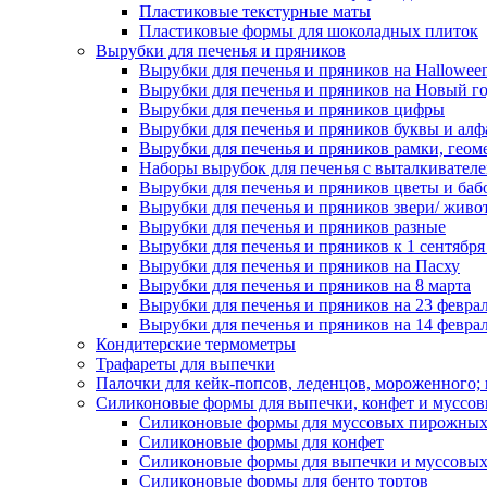
Пластиковые текстурные маты
Пластиковые формы для шоколадных плиток
Вырубки для печенья и пряников
Вырубки для печенья и пряников на Hallowee
Вырубки для печенья и пряников на Новый г
Вырубки для печенья и пряников цифры
Вырубки для печенья и пряников буквы и алф
Вырубки для печенья и пряников рамки, геом
Наборы вырубок для печенья с выталкивател
Вырубки для печенья и пряников цветы и баб
Вырубки для печенья и пряников звери/ живо
Вырубки для печенья и пряников разные
Вырубки для печенья и пряников к 1 сентября
Вырубки для печенья и пряников на Пасху
Вырубки для печенья и пряников на 8 марта
Вырубки для печенья и пряников на 23 февра
Вырубки для печенья и пряников на 14 феврал
Кондитерские термометры
Трафареты для выпечки
Палочки для кейк-попсов, леденцов, мороженного;
Силиконовые формы для выпечки, конфет и муссов
Силиконовые формы для муссовых пирожны
Силиконовые формы для конфет
Силиконовые формы для выпечки и муссовых
Силиконовые формы для бенто тортов