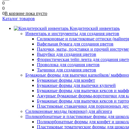
0
0
0
В корзине
пока
пусто
Каталог товаров
Кондитерский инвентарь
Инвентарь и инструменты для создания цветов
Силиконовые и пластиковые оттиски (вайнеры)
Вафельная бумага для создания цветов
Палочки, маты, подставки и прочий инструме
Вырубки для создания цветов
Флористическая тейп лента для создания цвет
Проволока для создания цветов
Тычинки для создания цветов
Бумажные формы для выпечки капкейков/ маффинов/
Бумажные формы для конфет
Бумажные формы для выпечки куличей
Бумажные формы для выпечки кексов и мафф
Ажурные бумажные формы-воротнички для к
Бумажные формы для выпечки кексов и тарто
Пластиковые стаканчики для порционных десе
Силиконовые молды (коврики) для айсинга
Поликорбонатные и пластиковые формы для шокол
Поликорбонатные формы для конфет и шокол
Пластиковые тематические формы для шокола