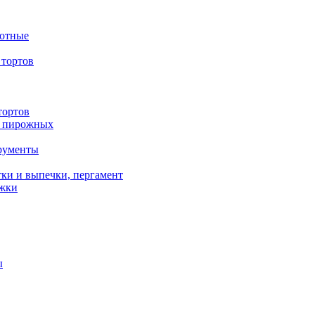
вотные
тортов
тортов
/ пирожных
трументы
ки и выпечки, пергамент
ожки
ы