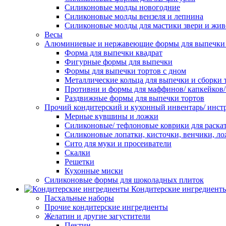
Силиконовые молды новогодние
Силиконовые молды вензеля и лепнина
Силиконовые молды для мастики звери и жи
Весы
Алюминиевые и нержавеющие формы для выпечки 
Форма для выпечки квадрат
Фигурные формы для выпечки
Формы для выпечки тортов с дном
Металлические кольца для выпечки и сборки 
Противни и формы для маффинов/ капкейков
Раздвижные формы для выпечки тортов
Прочий кондитерский и кухонный инвентарь/ инс
Мерные кувшины и ложки
Силиконовые/ тефлоновые коврики для раскат
Силиконовые лопатки, кисточки, венчики, л
Сито для муки и просеиватели
Скалки
Решетки
Кухонные миски
Силиконовые формы для шоколадных плиток
Кондитерские ингредиент
Пасхальные наборы
Прочие кондитерские ингредиенты
Желатин и другие загустители
Пектин