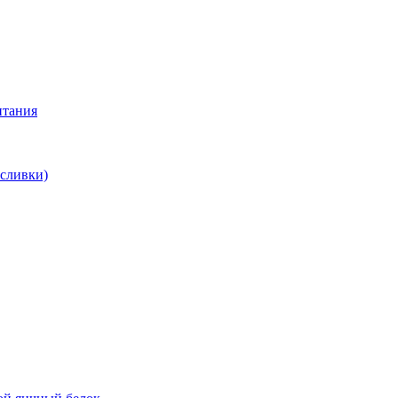
итания
 сливки)