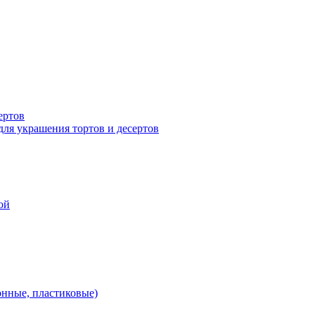
ертов
для украшения тортов и десертов
ой
онные, пластиковые)