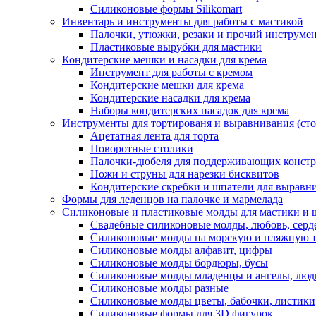
Силиконовые формы Silikomart
Инвентарь и инструменты для работы с мастикой
Палочки, утюжки, резаки и прочий инструмен
Пластиковые вырубки для мастики
Кондитерские мешки и насадки для крема
Инструмент для работы с кремом
Кондитерские мешки для крема
Кондитерские насадки для крема
Наборы кондитерских насадок для крема
Инструменты для тортированя и выравнивания (стол
Ацетатная лента для торта
Поворотные столики
Палочки-дюбеля для поддерживающих констр
Ножи и струны для нарезки бисквитов
Кондитерские скребки и шпатели для выравн
Формы для леденцов на палочке и мармелада
Силиконовые и пластиковые молды для мастики и 
Свадебные силиконовые молды, любовь, серд
Силиконовые молды на морскую и пляжную 
Силиконовые молды алфавит, цифры
Силиконовые молды бордюры, бусы
Силиконовые молды младенцы и ангелы, люд
Силиконовые молды разные
Силиконовые молды цветы, бабочки, листики
Силиконовые формы для 3D фигурок