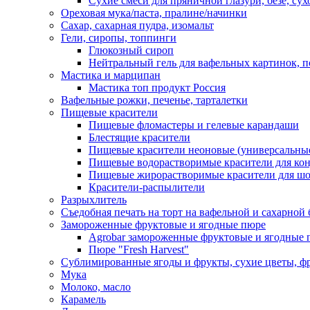
Сухие смеси для пряничной глазури, безе, су
Ореховая мука/паста, пралине/начинки
Сахар, сахарная пудра, изомальт
Гели, сиропы, топпинги
Глюкозный сироп
Нейтральный гель для вафельных картинок, п
Мастика и марципан
Мастика топ продукт Россия
Вафельные рожки, печенье, тарталетки
Пищевые красители
Пищевые фломастеры и гелевые карандаши
Блестящие красители
Пищевые красители неоновые (универсальны
Пищевые водорастворимые красители для конди
Пищевые жирорастворимые красители для шок
Красители-распылители
Разрыхлитель
Съедобная печать на торт на вафельной и сахарной 
Замороженные фруктовые и ягодные пюре
Agrobar замороженные фруктовые и ягодные 
Пюре "Fresh Harvest"
Сублимированные ягоды и фрукты, сухие цветы, 
Мука
Молоко, масло
Карамель