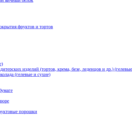
хой яичный белок
окрытия фруктов и тортов
е)
терских изделий (тортов, крема, безе, леденцов и др.) (гелевые
олада (гелевые и сухие)
бумаге
пюре
фруктовые порошки