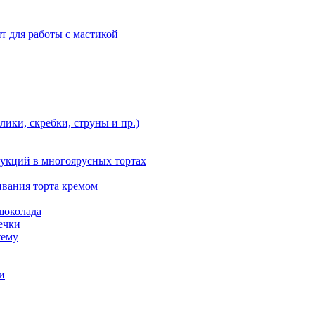
т для работы с мастикой
ики, скребки, струны и пр.)
укций в многоярусных тортах
ивания торта кремом
шоколада
ечки
тему
и