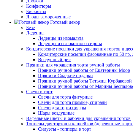
Дрожжи
Конфитюры
Бисквиты
Ягоды замороженные
Готовый декор
Безе
Леденцы
Леденцы из изомальта
Леденцы из глюкозного сиропа
Кондитерские посыпки для украшения тортов и дес
Кондитерские посыпки фасованные по 50 гр. 
Воздушный рис
Пряники для украшения торта ручной работы
Пряники ручной работы от Екатерины Моор
Пряники Сладкие подарки
Пряники ручной работы Татьяны Курбаковой
Пряники ручной работы от Марины Беспалов
Свечи в торт
Свечи для торта фигурные
Свечи для торта прямые, спирали
Свечи для торта цифры
Шары воздушные
Вафельные цветы и бабочки для украшения тортов
Топперы для тортов и капкейков (деревянные, карт
Силуэты - топперы в торт