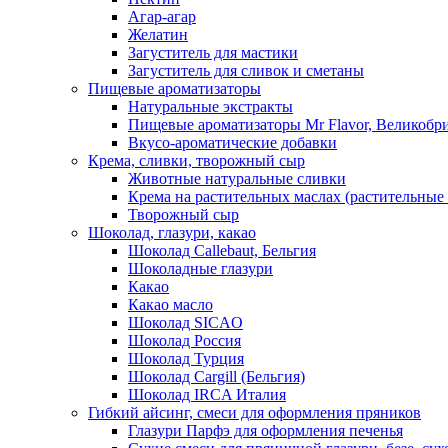
Агар-агар
Желатин
Загуститель для мастики
Загуститель для сливок и сметаны
Пищевые ароматизаторы
Натуральные экстракты
Пищевые ароматизаторы Mr Flavor, Великобр
Вкусо-ароматические добавки
Крема, сливки, творожный сыр
Животные натуральные сливки
Крема на растительных маслах (растительные
Творожный сыр
Шоколад, глазури, какао
Шоколад Callebaut, Бельгия
Шоколадные глазури
Какао
Какао масло
Шоколад SICAO
Шоколад Россия
Шоколад Турция
Шоколад Cargill (Бельгия)
Шоколад IRCA Италия
Гибкий айсинг, смеси для оформления пряников
Глазури Парфэ для оформления печенья