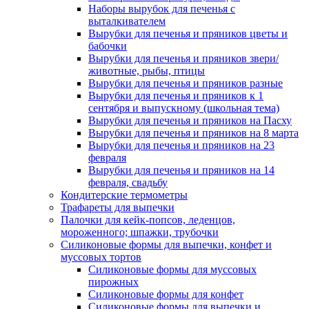
Наборы вырубок для печенья с
выталкивателем
Вырубки для печенья и пряников цветы и
бабочки
Вырубки для печенья и пряников звери/
животные, рыбы, птицы
Вырубки для печенья и пряников разные
Вырубки для печенья и пряников к 1
сентября и выпускному (школьная тема)
Вырубки для печенья и пряников на Пасху
Вырубки для печенья и пряников на 8 марта
Вырубки для печенья и пряников на 23
февраля
Вырубки для печенья и пряников на 14
февраля, свадьбу
Кондитерские термометры
Трафареты для выпечки
Палочки для кейк-попсов, леденцов,
мороженного; шпажки, трубочки
Силиконовые формы для выпечки, конфет и
муссовых тортов
Силиконовые формы для муссовых
пирожных
Силиконовые формы для конфет
Силиконовые формы для выпечки и