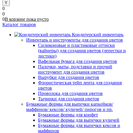
0
0
0
В корзине
пока
пусто
Каталог товаров
Кондитерский инвентарь
Инвентарь и инструменты для создания цветов
Силиконовые и пластиковые оттиски
(вайнеры) для создания цветов (лепестки и
листики)
Вафельная бумага для создания цветов
Палочки, маты, подставки и прочий
инструмент для создания цветов
Вырубки для создания цветов
Флористическая тейп лента для создания
цветов
Проволока для создания цветов
Тычинки для создания цветов
Бумажные формы для выпечки капкейков/
маффинов/ кексов/ куличей/ пирогов и пр.
Бумажные формы для конфет
Бумажные формы для выпечки куличей
Бумажные формы для выпечки кексов и
маффинов