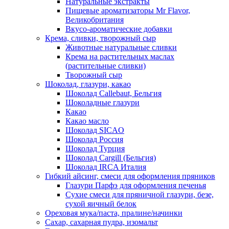
Натуральные экстракты
Пищевые ароматизаторы Mr Flavor,
Великобритания
Вкусо-ароматические добавки
Крема, сливки, творожный сыр
Животные натуральные сливки
Крема на растительных маслах
(растительные сливки)
Творожный сыр
Шоколад, глазури, какао
Шоколад Callebaut, Бельгия
Шоколадные глазури
Какао
Какао масло
Шоколад SICAO
Шоколад Россия
Шоколад Турция
Шоколад Cargill (Бельгия)
Шоколад IRCA Италия
Гибкий айсинг, смеси для оформления пряников
Глазури Парфэ для оформления печенья
Сухие смеси для пряничной глазури, безе,
сухой яичный белок
Ореховая мука/паста, пралине/начинки
Сахар, сахарная пудра, изомальт