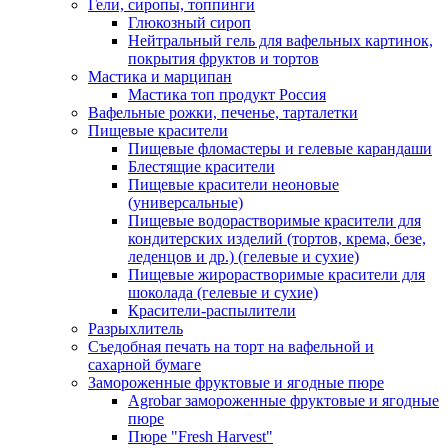
Гели, сиропы, топпинги
Глюкозный сироп
Нейтральный гель для вафельных картинок,
покрытия фруктов и тортов
Мастика и марципан
Мастика топ продукт Россия
Вафельные рожки, печенье, тарталетки
Пищевые красители
Пищевые фломастеры и гелевые карандаши
Блестящие красители
Пищевые красители неоновые
(универсальные)
Пищевые водорастворимые красители для
кондитерских изделий (тортов, крема, безе,
леденцов и др.) (гелевые и сухие)
Пищевые жирорастворимые красители для
шоколада (гелевые и сухие)
Красители-распылители
Разрыхлитель
Съедобная печать на торт на вафельной и
сахарной бумаге
Замороженные фруктовые и ягодные пюре
Agrobar замороженные фруктовые и ягодные
пюре
Пюре "Fresh Harvest"