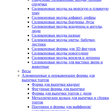
сердечки
Силиконовые молды на морскую и пляжную
тему
Силиконовые молды алфавит, цифры
Силиконовые молды бордюры, бусы
Силиконовые молды младенцы и ангелы,
люди
Силиконовые молды разные
Силиконовые молды цветы, бабочки,
листики
Силиконовые формы для 3D фигурок
Силиконовые молды новогодние
Силиконовые молды вензеля и лепнина
Силиконовые молды для мастики звери и
животные
Весы
Алюминиевые и нержавеющие формы для
выпечки тортов
Форма для выпечки квадрат
Фигурные формы для выпечки
Формы для выпечки тортов с дном
Металлические кольца для выпечки и сборки
тортов
Противни и формы для маффинов/