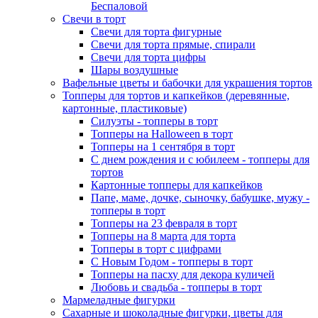
Беспаловой
Свечи в торт
Свечи для торта фигурные
Свечи для торта прямые, спирали
Свечи для торта цифры
Шары воздушные
Вафельные цветы и бабочки для украшения тортов
Топперы для тортов и капкейков (деревянные,
картонные, пластиковые)
Силуэты - топперы в торт
Топперы на Halloween в торт
Топперы на 1 сентября в торт
С днем рождения и с юбилеем - топперы для
тортов
Картонные топперы для капкейков
Папе, маме, дочке, сыночку, бабушке, мужу -
топперы в торт
Топперы на 23 февраля в торт
Топперы на 8 марта для торта
Топперы в торт с цифрами
С Новым Годом - топперы в торт
Топперы на пасху для декора куличей
Любовь и свадьба - топперы в торт
Мармеладные фигурки
Сахарные и шоколадные фигурки, цветы для