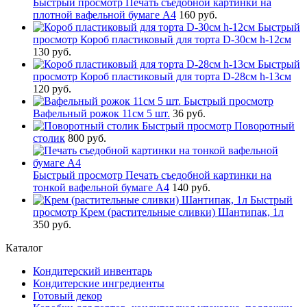
Быстрый просмотр
Печать съедобной картинки на
плотной вафельной бумаге А4
160 руб.
Быстрый
просмотр
Короб пластиковый для торта D-30см h-12см
130 руб.
Быстрый
просмотр
Короб пластиковый для торта D-28см h-13см
120 руб.
Быстрый просмотр
Вафельный рожок 11см 5 шт.
36 руб.
Быстрый просмотр
Поворотный
столик
800 руб.
Быстрый просмотр
Печать съедобной картинки на
тонкой вафельной бумаге А4
140 руб.
Быстрый
просмотр
Крем (растительные сливки) Шантипак, 1л
350 руб.
Каталог
Кондитерский инвентарь
Кондитерские ингредиенты
Готовый декор