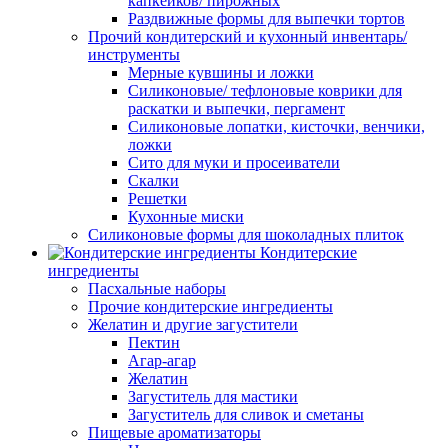
капкейков/ пирожных
Раздвижные формы для выпечки тортов
Прочий кондитерский и кухонный инвентарь/
инструменты
Мерные кувшины и ложки
Силиконовые/ тефлоновые коврики для
раскатки и выпечки, пергамент
Силиконовые лопатки, кисточки, венчики,
ложки
Сито для муки и просеиватели
Скалки
Решетки
Кухонные миски
Силиконовые формы для шоколадных плиток
Кондитерские
ингредиенты
Пасхальные наборы
Прочие кондитерские ингредиенты
Желатин и другие загустители
Пектин
Агар-агар
Желатин
Загуститель для мастики
Загуститель для сливок и сметаны
Пищевые ароматизаторы