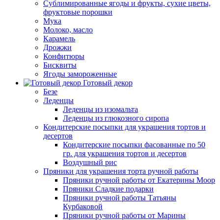
Сублимированные ягоды и фрукты, сухие цветы,
фруктовые порошки
Мука
Молоко, масло
Карамель
Дрожжи
Конфитюры
Бисквиты
Ягоды замороженные
Готовый декор
Безе
Леденцы
Леденцы из изомальта
Леденцы из глюкозного сиропа
Кондитерские посыпки для украшения тортов и
десертов
Кондитерские посыпки фасованные по 50
гр. для украшения тортов и десертов
Воздушный рис
Пряники для украшения торта ручной работы
Пряники ручной работы от Екатерины Моор
Пряники Сладкие подарки
Пряники ручной работы Татьяны
Курбаковой
Пряники ручной работы от Марины