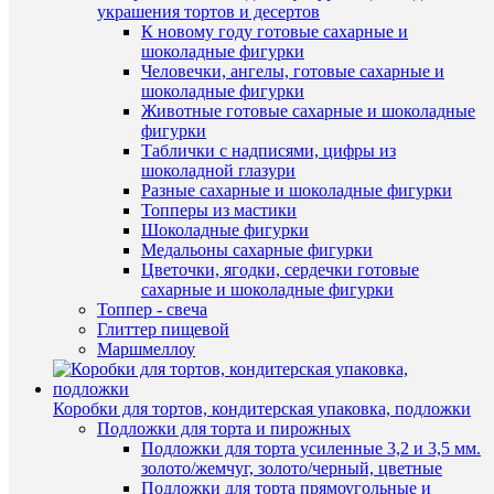
115
украшения тортов и десертов
В
руб.
К новому году готовые сахарные и
наличии
/
шоколадные фигурки
шт
Человечки, ангелы, готовые сахарные и
шоколадные фигурки
В
Животные готовые сахарные и шоколадные
корзину
фигурки
Таблички с надписями, цифры из
Купить
шоколадной глазури
в
Разные сахарные и шоколадные фигурки
1
Топперы из мастики
клик
Шоколадные фигурки
Быстры
Медальоны сахарные фигурки
К
просмот
Цветочки, ягодки, сердечки готовые
сравнен
Розовая
сахарные и шоколадные фигурки
100
Топпер - свеча
В
гр.
Глиттер пищевой
избранн
мастика
Маршмеллоу
сахарная
115
В
руб.
Коробки для тортов, кондитерская упаковка, подложки
наличии
/
Подложки для торта и пирожных
шт
Подложки для торта усиленные 3,2 и 3,5 мм.
золото/жемчуг, золото/черный, цветные
В
Подложки для торта прямоугольные и