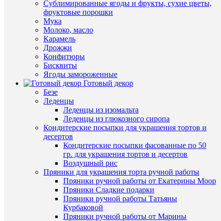
Купить
Сублимированные ягоды и фрукты, сухие цветы,
в
фруктовые порошки
1
Мука
клик
Молоко, масло
Быстры
Карамель
просмот
К
Дрожжи
Белая
сравнен
Конфитюры
100
Бисквиты
гр.
В
Ягоды замороженные
мастика
избранн
Готовый декор
сахарная
Безе
115
Леденцы
руб.
В
Леденцы из изомальта
/
наличии
Леденцы из глюкозного сиропа
шт
Кондитерские посыпки для украшения тортов и
десертов
В
Кондитерские посыпки фасованные по 50
корзину
гр. для украшения тортов и десертов
Воздушный рис
Купить
Пряники для украшения торта ручной работы
в
Пряники ручной работы от Екатерины Моор
1
Пряники Сладкие подарки
клик
Пряники ручной работы Татьяны
Курбаковой
К
Быстры
Пряники ручной работы от Марины
сравнен
просмот