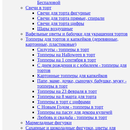
Беспаловой
Коричне
Свечи в торт
В
100
Свечи для торта фигурные
избранн
гр.
Свечи для торта прямые, спирали
мастика
Свечи для торта цифры
сахарная
Шары воздушные
В
115
Вафельные цветы и бабочки для украшения тортов
наличии
руб.
Топперы для тортов и капкейков (деревянные,
/
картонные, пластиковые)
шт
Силуэты - топперы в торт
Топперы на Halloween в торт
В
Топперы на 1 сентября в торт
корзину
С днем рождения и с юбилеем - топперы для
тортов
Купить
Картонные топперы для капкейков
в
Папе, маме, дочке, сыночку, бабушке, мужу -
1
топперы в торт
клик
Топперы на 23 февраля в торт
Быстры
Топперы на 8 марта для торта
К
просмот
Топперы в торт с цифрами
сравнен
Голубая
С Новым Годом - топперы в торт
100
Топперы на пасху для декора куличей
В
гр.
Любовь и свадьба - топперы в торт
избранн
мастика
Мармеладные фигурки
сахарная
Сахарные и шоколадные фигурки, цветы для