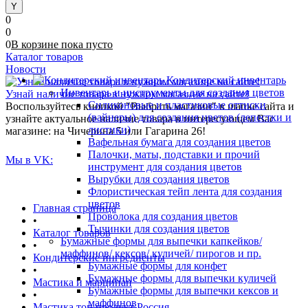
0
0
0
В корзине
пока
пусто
Каталог товаров
Новости
Кондитерский инвентарь
Инвентарь и инструменты для создания цветов
Узнай наличие товара в нужном магазине на сайте!
Силиконовые и пластиковые оттиски
Воспользуйтесь кнопкой "Выбрать магазин" в шапке сайта и
(вайнеры) для создания цветов (лепестки и
узнайте актуальное наличие товара в интересующем Вас
листики)
магазине: на Чичерина 5 или Гагарина 26!
Вафельная бумага для создания цветов
Палочки, маты, подставки и прочий
Мы в VK:
инструмент для создания цветов
Вырубки для создания цветов
Флористическая тейп лента для создания
цветов
Главная страница
Проволока для создания цветов
•
Тычинки для создания цветов
Каталог товаров
Бумажные формы для выпечки капкейков/
•
маффинов/ кексов/ куличей/ пирогов и пр.
Кондитерские ингредиенты
Бумажные формы для конфет
•
Бумажные формы для выпечки куличей
Мастика и марципан
Бумажные формы для выпечки кексов и
•
маффинов
Мастика топ продукт Россия