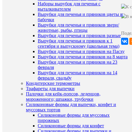
крахмал
Наборы вырубок для печенья с
эквивал
выталкивателем
масла
Вырубки для печенья и пряников цветы и
какао,
бабочки
загустит
Вырубки для печенья и пряников звери/
(Е415,
животные, рыбы, птицы
Е1422),
Поде
антиоки
Вырубки для печенья и пряников разные
(кислота
Вырубки для печенья и пряников к 1
лимонная
сентября и выпускному (школьная тема)
влагоуд
Вырубки для печенья и пряников на Пасху
состав
агент
Вырубки для печенья и пряников на 8 марта
(глицери
Вырубки для печенья и пряников на 23
эмульга
февраля
(Е471),
Вырубки для печенья и пряников на 14
красите
пищевы
февраля, свадьбу
(Е102,
Кондитерские термометры
Е133),
Трафареты для выпечки
консерв
Палочки для кейк-попсов, леденцов,
(сорбат
мороженного; шпажки, трубочки
калия),
Силиконовые формы для выпечки, конфет и
аромати
муссовых тортов
"Ванили
Силиконовые формы для муссовых
Производи
Россия
пирожных
Срок
Силиконовые формы для конфет
17.05.22
годности
Силиконовые формы для выпечки и