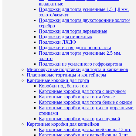
корзину
квадратные
Подложки для торта усиленные 1,5-1,8 мм.
Купить
золото/жемчуг
в
Подложки для торта двухсторонние золото/
1
серебро
клик
Подложки для торта деревянные
Быстры
Подложки для пирожных
просмот
К
Подложки ЛХДФ
Синяя
сравнен
Подложки из твердого пенопласта
100
Подложки для торта усиленные 2,5 мм.
гр.
В
золото
мастика
избранн
Подложки из усиленного гофрокартона
сахарная
Многоярусные подставки для торта и капкейков
115
Пластиковые тортницы и контейнеры
руб.
В
Картонные коробки для торта
/
наличии
Коробки под бенто торт
шт
Картонные коробки для торта с рисунком
Картонные коробки для торта белые
В
Картонные коробки для торта белые с окном
корзину
Картонные коробки для торта с прозрачными
стенками
Купить
Картонные коробки для торта с ручкой
в
Картонные коробки для капкейков
1
Картонные коробки для капкейков на 12 шт.
клик
Картонные коробки для капкейков на 9 шт.