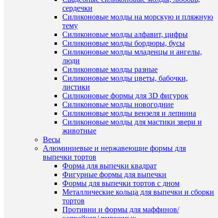
ХА
сердечки
Силиконовые молды на морскую и пляжную
Про
тему
Силиконовые молды алфавит, цифры
Силиконовые молды бордюры, бусы
Силиконовые молды младенцы и ангелы,
люди
Силиконовые молды разные
Силиконовые молды цветы, бабочки,
листики
Силиконовые формы для 3D фигурок
Силиконовые молды новогодние
Силиконовые молды вензеля и лепнина
Силиконовые молды для мастики звери и
животные
сос
Весы
Алюминиевые и нержавеющие формы для
выпечки тортов
Форма для выпечки квадрат
Фигурные формы для выпечки
Формы для выпечки тортов с дном
Металлические кольца для выпечки и сборки
тортов
Противни и формы для маффинов/