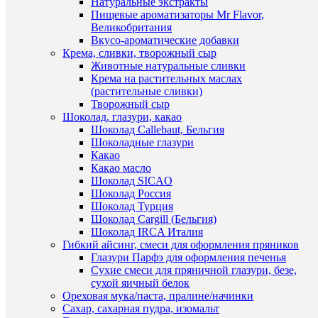
Натуральные экстракты
Пищевые ароматизаторы Mr Flavor,
Великобритания
Вкусо-ароматические добавки
Крема, сливки, творожный сыр
ПО
Животные натуральные сливки
Крема на растительных маслах
ТО
(растительные сливки)
(8)
Творожный сыр
Шоколад, глазури, какао
Шоколад Callebaut, Бельгия
Шоколадные глазури
Какао
Какао масло
Шоколад SICAO
Шоколад Россия
Быстры
Шоколад Турция
просмот
Шоколад Cargill (Бельгия)
Желтая
Шоколад IRCA Италия
100
Гибкий айсинг, смеси для оформления пряников
гр.
Глазури Парфэ для оформления печенья
мастика
Сухие смеси для пряничной глазури, безе,
сахарная
сухой яичный белок
115
Ореховая мука/паста, пралине/начинки
руб.
Сахар, сахарная пудра, изомальт
/