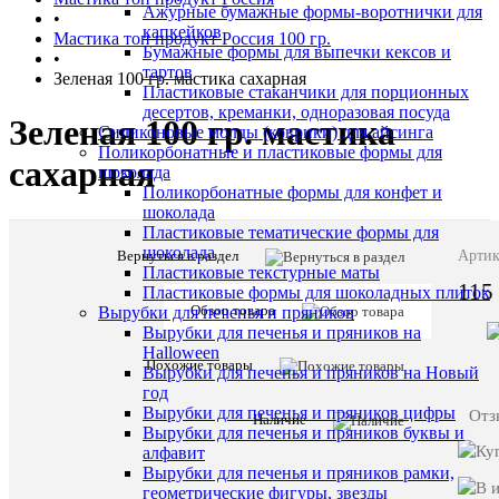
Ажурные бумажные формы-воротнички для
•
капкейков
Мастика топ продукт Россия 100 гр.
Бумажные формы для выпечки кексов и
•
тартов
Зеленая 100 гр. мастика сахарная
Пластиковые стаканчики для порционных
десертов, креманки, одноразовая посуда
Зеленая 100 гр. мастика
Силиконовые молды (коврики) для айсинга
Поликорбонатные и пластиковые формы для
сахарная
шоколада
Поликорбонатные формы для конфет и
шоколада
Пластиковые тематические формы для
шоколада
Вернуться в раздел
Описани
Артик
Пластиковые текстурные маты
товара:
115
Пластиковые формы для шоколадных плиток
Зеленая
Обзор товара
Вырубки для печенья и пряников
100
Вырубки для печенья и пряников на
гр.
Halloween
мастика
Похожие товары
Вырубки для печенья и пряников на Новый
сахарная
год
Вырубки для печенья и пряников цифры
Отз
Наличие
Характе
Все
Вырубки для печенья и пряников буквы и
характ
алфавит
сахар,
Вырубки для печенья и пряников рамки,
патока
геометрические фигуры, звезды