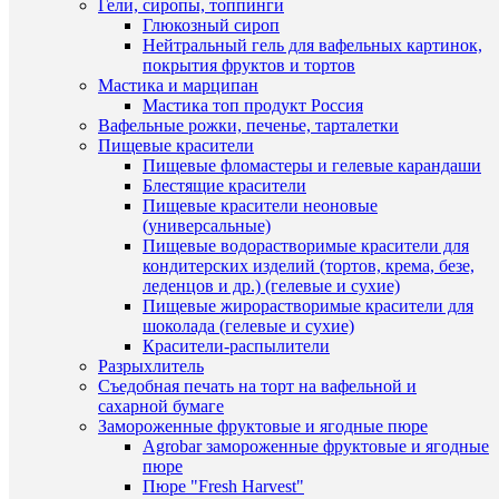
Гели, сиропы, топпинги
шт
Глюкозный сироп
Нейтральный гель для вафельных картинок,
В
покрытия фруктов и тортов
корзину
Мастика и марципан
Мастика топ продукт Россия
Купить
Вафельные рожки, печенье, тарталетки
в
Пищевые красители
1
Пищевые фломастеры и гелевые карандаши
клик
Блестящие красители
Быстры
Пищевые красители неоновые
К
просмот
(универсальные)
сравнен
Красная
Пищевые водорастворимые красители для
100
кондитерских изделий (тортов, крема, безе,
В
гр.
леденцов и др.) (гелевые и сухие)
избранн
мастика
Пищевые жирорастворимые красители для
сахарная
шоколада (гелевые и сухие)
115
Красители-распылители
В
руб.
Разрыхлитель
наличии
/
Съедобная печать на торт на вафельной и
шт
сахарной бумаге
Замороженные фруктовые и ягодные пюре
В
Agrobar замороженные фруктовые и ягодные
корзину
пюре
Пюре "Fresh Harvest"