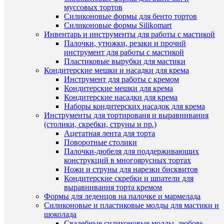
муссовых тортов
Пищева
ценност
Силиконовые формы для бенто тортов
на
Силиконовые формы Silikomart
100
Инвентарь и инструменты для работы с мастикой
гр
Палочки, утюжки, резаки и прочий
продукт
инструмент для работы с мастикой
жиры
Пластиковые вырубки для мастики
-
Кондитерские мешки и насадки для крема
10
Инструмент для работы с кремом
гр,
углевод
Кондитерские мешки для крема
-
Кондитерские насадки для крема
Характери
75
Наборы кондитерских насадок для крема
гр.
Инструменты для тортированя и выравнивания
Энергет
(столики, скребки, струны и пр.)
ценност
Ацетатная лента для торта
на
Поворотные столики
100
Палочки-дюбеля для поддерживающих
гр
продукт
конструкций в многоярусных тортах
390
Ножи и струны для нарезки бисквитов
ккал/
Кондитерские скребки и шпатели для
1630
выравнивания торта кремом
кДж
Формы для леденцов на палочке и мармелада
Силиконовые и пластиковые молды для мастики и
шоколада
Свадебные силиконовые молды, любовь,