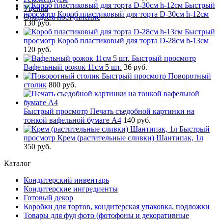
Быстрый
Уценка
просмотр
Короб пластиковый для торта D-30см h-12см
Ожидаем поступление
130 руб.
Быстрый
просмотр
Короб пластиковый для торта D-28см h-13см
120 руб.
Быстрый просмотр
Вафельный рожок 11см 5 шт.
36 руб.
Быстрый просмотр
Поворотный
столик
800 руб.
Быстрый просмотр
Печать съедобной картинки на
тонкой вафельной бумаге А4
140 руб.
Быстрый
просмотр
Крем (растительные сливки) Шантипак, 1л
350 руб.
Каталог
Кондитерский инвентарь
Кондитерские ингредиенты
Готовый декор
Коробки для тортов, кондитерская упаковка, подложки
Товары для фуд фото (фотофоны и декоративные