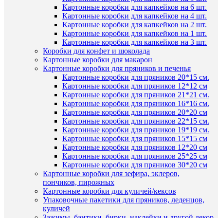
Картонные коробки для капкейков на 6 шт.
К
Быстры
Картонные коробки для капкейков на 4 шт.
сравнен
просмот
Картонные коробки для капкейков на 2 шт.
Черная
Картонные коробки для капкейков на 1 шт.
В
100
Картонные коробки для капкейков на 3 шт.
избранн
гр.
Коробки для конфет и шоколада
мастика
Картонные коробки для макарон
сахарная
Картонные коробки для пряников и печенья
В
115
Картонные коробки для пряников 20*15 см.
наличии
руб.
Картонные коробки для пряников 12*12 см
/
Картонные коробки для пряников 21*21 см.
шт
Картонные коробки для пряников 16*16 см.
Картонные коробки для пряников 20*20 см
В
Картонные коробки для пряников 22*15 см.
корзину
Картонные коробки для пряников 19*19 см.
Наличие
Картонные коробки для пряников 15*15 см
Купить
в
Картонные коробки для пряников 12*20 см
в
магазин
Картонные коробки для пряников 25*25 см
1
Картонные коробки для пряников 30*20 см
клик
Назван
Картонные коробки для зефира, эклеров,
пончиков, пирожных
Основн
К
Картонные коробки для куличей/кексов
склад (у
сравнен
Упаковочные пакетики для пряников, леденцов,
Чичери
куличей
5)
В
Зажимы, бантики, бирки, наклейки и другой декор