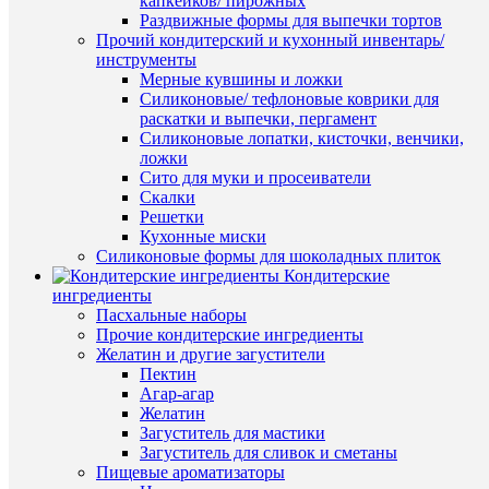
капкейков/ пирожных
Раздвижные формы для выпечки тортов
Прочий кондитерский и кухонный инвентарь/
инструменты
Мерные кувшины и ложки
Силиконовые/ тефлоновые коврики для
раскатки и выпечки, пергамент
Силиконовые лопатки, кисточки, венчики,
ложки
Сито для муки и просеиватели
Скалки
Решетки
Кухонные миски
Силиконовые формы для шоколадных плиток
Кондитерские
ингредиенты
Пасхальные наборы
Прочие кондитерские ингредиенты
Желатин и другие загустители
Пектин
Агар-агар
Желатин
Комме
Загуститель для мастики
Загуститель для сливок и сметаны
Пищевые ароматизаторы