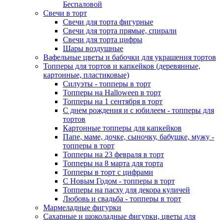
Беспаловой
Свечи в торт
Свечи для торта фигурные
Свечи для торта прямые, спирали
Свечи для торта цифры
Шары воздушные
Вафельные цветы и бабочки для украшения тортов
Топперы для тортов и капкейков (деревянные,
картонные, пластиковые)
Силуэты - топперы в торт
Топперы на Halloween в торт
Топперы на 1 сентября в торт
С днем рождения и с юбилеем - топперы для
тортов
Картонные топперы для капкейков
Папе, маме, дочке, сыночку, бабушке, мужу -
топперы в торт
Топперы на 23 февраля в торт
Топперы на 8 марта для торта
Топперы в торт с цифрами
С Новым Годом - топперы в торт
Топперы на пасху для декора куличей
Любовь и свадьба - топперы в торт
Мармеладные фигурки
Сахарные и шоколадные фигурки, цветы для