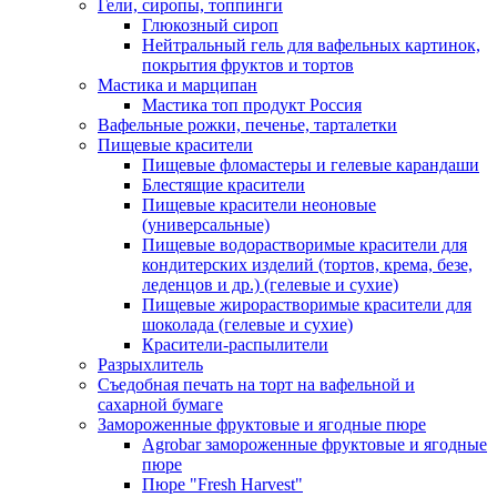
Гели, сиропы, топпинги
Глюкозный сироп
Нейтральный гель для вафельных картинок,
покрытия фруктов и тортов
Мастика и марципан
Мастика топ продукт Россия
Вафельные рожки, печенье, тарталетки
Пищевые красители
Пищевые фломастеры и гелевые карандаши
Блестящие красители
Пищевые красители неоновые
(универсальные)
Пищевые водорастворимые красители для
кондитерских изделий (тортов, крема, безе,
леденцов и др.) (гелевые и сухие)
Пищевые жирорастворимые красители для
шоколада (гелевые и сухие)
Красители-распылители
Разрыхлитель
Съедобная печать на торт на вафельной и
сахарной бумаге
Замороженные фруктовые и ягодные пюре
Agrobar замороженные фруктовые и ягодные
пюре
Пюре "Fresh Harvest"