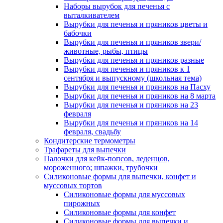
Наборы вырубок для печенья с
выталкивателем
Вырубки для печенья и пряников цветы и
бабочки
Вырубки для печенья и пряников звери/
животные, рыбы, птицы
Вырубки для печенья и пряников разные
Вырубки для печенья и пряников к 1
сентября и выпускному (школьная тема)
Вырубки для печенья и пряников на Пасху
Вырубки для печенья и пряников на 8 марта
Вырубки для печенья и пряников на 23
февраля
Вырубки для печенья и пряников на 14
февраля, свадьбу
Кондитерские термометры
Трафареты для выпечки
Палочки для кейк-попсов, леденцов,
мороженного; шпажки, трубочки
Силиконовые формы для выпечки, конфет и
муссовых тортов
Силиконовые формы для муссовых
пирожных
Силиконовые формы для конфет
Силиконовые формы для выпечки и