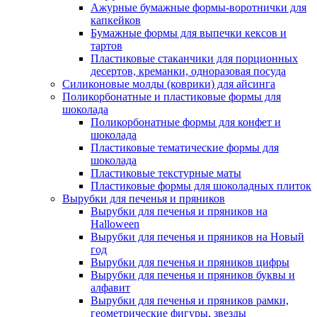
Ажурные бумажные формы-воротнички для
капкейков
Бумажные формы для выпечки кексов и
тартов
Пластиковые стаканчики для порционных
десертов, креманки, одноразовая посуда
Силиконовые молды (коврики) для айсинга
Поликорбонатные и пластиковые формы для
шоколада
Поликорбонатные формы для конфет и
шоколада
Пластиковые тематические формы для
шоколада
Пластиковые текстурные маты
Пластиковые формы для шоколадных плиток
Вырубки для печенья и пряников
Вырубки для печенья и пряников на
Halloween
Вырубки для печенья и пряников на Новый
год
Вырубки для печенья и пряников цифры
Вырубки для печенья и пряников буквы и
алфавит
Вырубки для печенья и пряников рамки,
геометрические фигуры, звезды