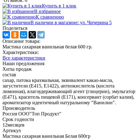
Отзывов: 0
Купить в 1 клик
В избранное
К сравнению
В наличии в магазине: ул. Чичерина 5
Поделиться
Описание товара:
Мастика сахарная ванильная белая 600 гр.
Характеристики:
Все характеристики
Наши предложения
Хиты продаж
состав
сахар, патока крахмальная, эквивалент какао-масла,
загустители (Е415, Е1422), антиокислитель (кислота
лимонная), влагоудерживающий агент (глицерин), эмульгатор
(Е471), краситель пищевой (Е171), консервант (сорбат калия),
ароматизатор идентичный натуральному "Ванилин".
Производитель
Россия ООО"Топ Продукт"
Срок годности
12месяцев
Артикул
Мастика сахарная ванильная Белая 600гр