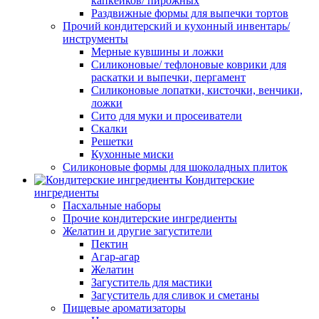
капкейков/ пирожных
Раздвижные формы для выпечки тортов
Прочий кондитерский и кухонный инвентарь/
инструменты
Мерные кувшины и ложки
Силиконовые/ тефлоновые коврики для
раскатки и выпечки, пергамент
Силиконовые лопатки, кисточки, венчики,
ложки
Сито для муки и просеиватели
Скалки
Решетки
Кухонные миски
Силиконовые формы для шоколадных плиток
Кондитерские
ингредиенты
Пасхальные наборы
Прочие кондитерские ингредиенты
Желатин и другие загустители
Пектин
Агар-агар
Желатин
Загуститель для мастики
Загуститель для сливок и сметаны
Пищевые ароматизаторы