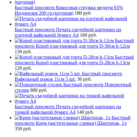
Быстрый просмотр
Кокосовая стружка медиум 65%
Индонезия 200 гр.(крупная)
180 руб.
Быстрый просмотр
Печать съедобной картинки на
плотной вафельной бумаге А4
160 руб.
Быстрый
просмотр
Короб пластиковый для торта D-30см h-12см
130 руб.
Быстрый
просмотр
Короб пластиковый для торта D-28см h-13см
120 руб.
Быстрый просмотр
Вафельный рожок 11см 5 шт.
36 руб.
Быстрый просмотр
Поворотный
столик
800 руб.
Быстрый просмотр
Печать съедобной картинки на
тонкой вафельной бумаге А4
140 руб.
Быстрый
просмотр
Крем (растительные сливки) Шантипак, 1л
350 руб.