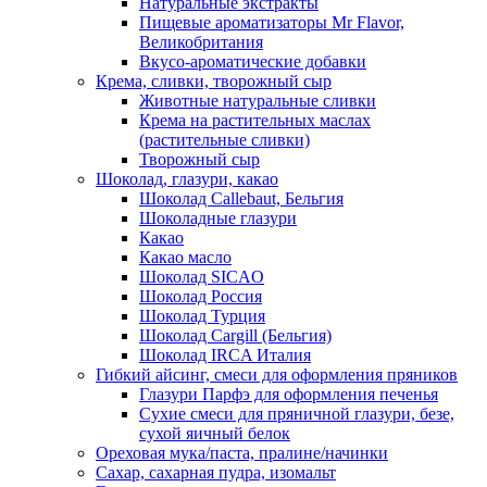
Натуральные экстракты
Пищевые ароматизаторы Mr Flavor,
Великобритания
Вкусо-ароматические добавки
Крема, сливки, творожный сыр
Животные натуральные сливки
Крема на растительных маслах
(растительные сливки)
Творожный сыр
Шоколад, глазури, какао
Шоколад Callebaut, Бельгия
Шоколадные глазури
Какао
Какао масло
Шоколад SICAO
Шоколад Россия
Шоколад Турция
Шоколад Cargill (Бельгия)
Шоколад IRCA Италия
Гибкий айсинг, смеси для оформления пряников
Глазури Парфэ для оформления печенья
Сухие смеси для пряничной глазури, безе,
сухой яичный белок
Ореховая мука/паста, пралине/начинки
Сахар, сахарная пудра, изомальт