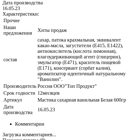
Дата производства
16.05.23
Характеристики:
Прочие
Наши
Хиты продаж
предложения
сахар, патока крахмальная, эквивалент
какао-масла, загустители (Е415, Е1422),
антиокислитель (кислота лимонная),
влагоудерживающий агент (глицерин),
состав
эмульгатор (Е471), краситель пищевой
(Е171), консервант (сорбат калия),
ароматизатор идентичный натуральному
"Ванилин".
Производитель
Россия ООО"Топ Продукт"
Срок годности
12месяцев
Артикул
Мастика сахарная ванильная Белая 600гр
Дата
16.05.23
производства
Комментарии
Загрузка комментариев...