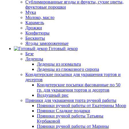
Сублимированные ягоды и фрукты, сухие цветы,
фруктовые порошки
Мука
Молоко, масло
Карамель
Дрожжи
Конфитюры
Бисквиты
Ягоды замороженные
Готовый декор
Безе
Леденцы
Леденцы из изомальта
Леденцы из глюкозного сиропа
Кондитерские посыпки для украшения тортов и
десертов
Кондитерские посыпки фасованные по 50
гр. для украшения тортов и десертов
Воздушный рис
Пряники для украшения торта ручной работы
Пряники ручной работы от Екатерины Моор
Пряники Сладкие подарки
Пряники ручной работы Татьяны
Курбаковой
Пряники ручной работы от Марины