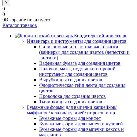
0
0
0
В корзине
пока
пусто
Каталог товаров
Кондитерский инвентарь
Инвентарь и инструменты для создания цветов
Силиконовые и пластиковые оттиски
(вайнеры) для создания цветов (лепестки и
листики)
Вафельная бумага для создания цветов
Палочки, маты, подставки и прочий
инструмент для создания цветов
Вырубки для создания цветов
Флористическая тейп лента для создания
цветов
Проволока для создания цветов
Тычинки для создания цветов
Бумажные формы для выпечки капкейков/
маффинов/ кексов/ куличей/ пирогов и пр.
Бумажные формы для конфет
Бумажные формы для выпечки куличей
Бумажные формы для выпечки кексов и
маффинов