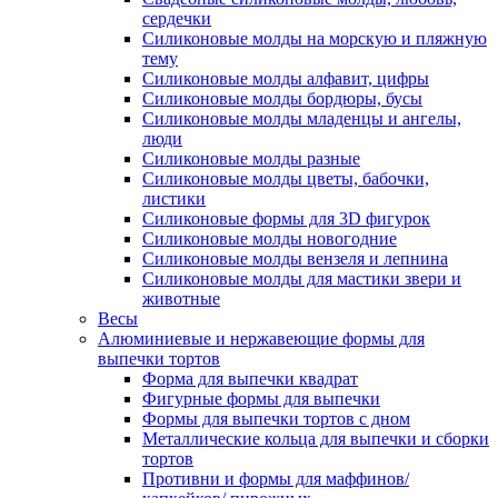
сердечки
Силиконовые молды на морскую и пляжную
тему
Силиконовые молды алфавит, цифры
Силиконовые молды бордюры, бусы
Силиконовые молды младенцы и ангелы,
люди
Силиконовые молды разные
Силиконовые молды цветы, бабочки,
листики
Силиконовые формы для 3D фигурок
Силиконовые молды новогодние
Силиконовые молды вензеля и лепнина
Силиконовые молды для мастики звери и
животные
Весы
Алюминиевые и нержавеющие формы для
выпечки тортов
Форма для выпечки квадрат
Фигурные формы для выпечки
Формы для выпечки тортов с дном
Металлические кольца для выпечки и сборки
тортов
Противни и формы для маффинов/