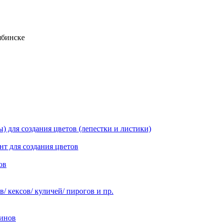
ябинске
 для создания цветов (лепестки и листики)
нт для создания цветов
ов
 кексов/ куличей/ пирогов и пр.
инов