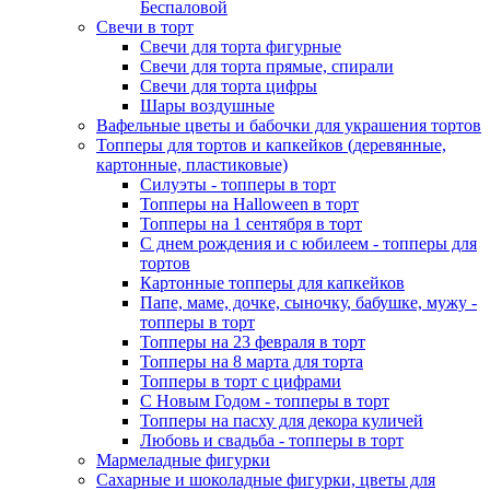
Беспаловой
Свечи в торт
Свечи для торта фигурные
Свечи для торта прямые, спирали
Свечи для торта цифры
Шары воздушные
Вафельные цветы и бабочки для украшения тортов
Топперы для тортов и капкейков (деревянные,
картонные, пластиковые)
Силуэты - топперы в торт
Топперы на Halloween в торт
Топперы на 1 сентября в торт
С днем рождения и с юбилеем - топперы для
тортов
Картонные топперы для капкейков
Папе, маме, дочке, сыночку, бабушке, мужу -
топперы в торт
Топперы на 23 февраля в торт
Топперы на 8 марта для торта
Топперы в торт с цифрами
С Новым Годом - топперы в торт
Топперы на пасху для декора куличей
Любовь и свадьба - топперы в торт
Мармеладные фигурки
Сахарные и шоколадные фигурки, цветы для