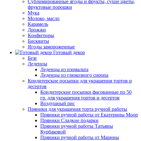
Сублимированные ягоды и фрукты, сухие цветы,
фруктовые порошки
Мука
Молоко, масло
Карамель
Дрожжи
Конфитюры
Бисквиты
Ягоды замороженные
Готовый декор
Безе
Леденцы
Леденцы из изомальта
Леденцы из глюкозного сиропа
Кондитерские посыпки для украшения тортов и
десертов
Кондитерские посыпки фасованные по 50
гр. для украшения тортов и десертов
Воздушный рис
Пряники для украшения торта ручной работы
Пряники ручной работы от Екатерины Моор
Пряники Сладкие подарки
Пряники ручной работы Татьяны
Курбаковой
Пряники ручной работы от Марины