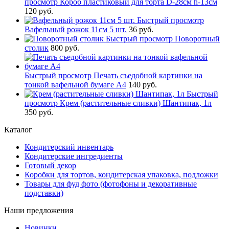
просмотр
Короб пластиковый для торта D-28см h-13см
120 руб.
Быстрый просмотр
Вафельный рожок 11см 5 шт.
36 руб.
Быстрый просмотр
Поворотный
столик
800 руб.
Быстрый просмотр
Печать съедобной картинки на
тонкой вафельной бумаге А4
140 руб.
Быстрый
просмотр
Крем (растительные сливки) Шантипак, 1л
350 руб.
Каталог
Кондитерский инвентарь
Кондитерские ингредиенты
Готовый декор
Коробки для тортов, кондитерская упаковка, подложки
Товары для фуд фото (фотофоны и декоративные
подставки)
Наши предложения
Новинки