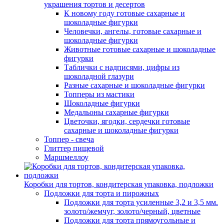
украшения тортов и десертов
К новому году готовые сахарные и
шоколадные фигурки
Человечки, ангелы, готовые сахарные и
шоколадные фигурки
Животные готовые сахарные и шоколадные
фигурки
Таблички с надписями, цифры из
шоколадной глазури
Разные сахарные и шоколадные фигурки
Топперы из мастики
Шоколадные фигурки
Медальоны сахарные фигурки
Цветочки, ягодки, сердечки готовые
сахарные и шоколадные фигурки
Топпер - свеча
Глиттер пищевой
Маршмеллоу
Коробки для тортов, кондитерская упаковка, подложки
Подложки для торта и пирожных
Подложки для торта усиленные 3,2 и 3,5 мм.
золото/жемчуг, золото/черный, цветные
Подложки для торта прямоугольные и