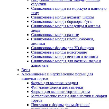
сердечки
Силиконовые молды на морскую и пляжную
тему
Силиконовые молды алфавит, цифры
Силиконовые молды бордюры, бусы
Силиконовые молды младенцы и ангелы,
люди
Силиконовые молды разные
Силиконовые молды цветы, бабочки,
листики
Силиконовые формы для 3D фигурок
Силиконовые молды новогодние
Силиконовые молды вензеля и лепнина
Силиконовые молды для мастики звери и
животные
Весы
Алюминиевые и нержавеющие формы для
выпечки тортов
Форма для выпечки квадрат
Фигурные формы для выпечки
Формы для выпечки тортов с дном
Металлические кольца для выпечки и сборки
тортов
Противни и формы для маффинов/