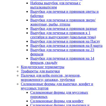
Наборы вырубок для печенья с
выталкивателем
Вырубки для печенья и пряников цветы и
бабочки
Вырубки для печенья и пряников звери/
животные, рыбы, птицы
Вырубки для печенья и пряников разные
Вырубки для печенья и пряников к 1
сентября и выпускному (школьная тема)
Вырубки для печенья и пряников на Пасху
Вырубки для печенья и пряников на 8 марта
Вырубки для печенья и пряников на 23
февраля
Вырубки для печенья и пряников на 14
февраля, свадьбу
Кондитерские термометры
Трафареты для выпечки
Палочки для кейк-попсов, леденцов,
мороженного; шпажки, трубочки
Силиконовые формы для выпечки, конфет и
муссовых тортов
Силиконовые формы для муссовых
пирожных
Силиконовые формы для конфет
Силиконовые формы для выпечки и