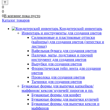
0
0
0
В корзине
пока
пусто
Каталог товаров
Кондитерский инвентарь
Инвентарь и инструменты для создания цветов
Силиконовые и пластиковые оттиски
(вайнеры) для создания цветов (лепестки и
листики)
Вафельная бумага для создания цветов
Палочки, маты, подставки и прочий
инструмент для создания цветов
Вырубки для создания цветов
Флористическая тейп лента для создания
цветов
Проволока для создания цветов
Тычинки для создания цветов
Бумажные формы для выпечки капкейков/
маффинов/ кексов/ куличей/ пирогов и пр.
Бумажные формы для конфет
Бумажные формы для выпечки куличей
Бумажные формы для выпечки кексов и
маффинов