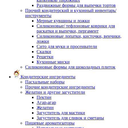
капкейков/ пирожных
Раздвижные формы для выпечки тортов
Прочий кондитерский и кухонный инвентарь/
инструменты
Мерные кувшины и ложки
Силиконовые/ тефлоновые коврики для
раскатки и выпечки, пергамент
Силиконовые лопатки, кисточки, венчики,
ложки
Сито для муки и просеиватели
Скалки
Решетки
Кухонные миски
Силиконовые формы для шоколадных плиток
Кондитерские ингредиенты
Пасхальные наборы
Прочие кондитерские ингредиенты
Желатин и другие загустители
Пектин
Агар-агар
Желатин
Загуститель для мастики
Загуститель для сливок и сметаны
Пищевые ароматизаторы