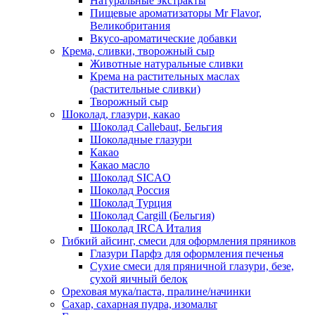
Натуральные экстракты
Пищевые ароматизаторы Mr Flavor,
Великобритания
Вкусо-ароматические добавки
Крема, сливки, творожный сыр
Животные натуральные сливки
Крема на растительных маслах
(растительные сливки)
Творожный сыр
Шоколад, глазури, какао
Шоколад Callebaut, Бельгия
Шоколадные глазури
Какао
Какао масло
Шоколад SICAO
Шоколад Россия
Шоколад Турция
Шоколад Cargill (Бельгия)
Шоколад IRCA Италия
Гибкий айсинг, смеси для оформления пряников
Глазури Парфэ для оформления печенья
Сухие смеси для пряничной глазури, безе,
сухой яичный белок
Ореховая мука/паста, пралине/начинки
Сахар, сахарная пудра, изомальт