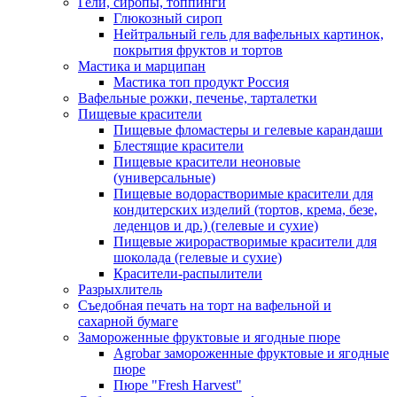
Гели, сиропы, топпинги
Глюкозный сироп
Нейтральный гель для вафельных картинок,
покрытия фруктов и тортов
Мастика и марципан
Мастика топ продукт Россия
Вафельные рожки, печенье, тарталетки
Пищевые красители
Пищевые фломастеры и гелевые карандаши
Блестящие красители
Пищевые красители неоновые
(универсальные)
Пищевые водорастворимые красители для
кондитерских изделий (тортов, крема, безе,
леденцов и др.) (гелевые и сухие)
Пищевые жирорастворимые красители для
шоколада (гелевые и сухие)
Красители-распылители
Разрыхлитель
Съедобная печать на торт на вафельной и
сахарной бумаге
Замороженные фруктовые и ягодные пюре
Agrobar замороженные фруктовые и ягодные
пюре
Пюре "Fresh Harvest"