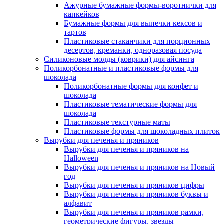
Ажурные бумажные формы-воротнички для
капкейков
Бумажные формы для выпечки кексов и
тартов
Пластиковые стаканчики для порционных
десертов, креманки, одноразовая посуда
Силиконовые молды (коврики) для айсинга
Поликорбонатные и пластиковые формы для
шоколада
Поликорбонатные формы для конфет и
шоколада
Пластиковые тематические формы для
шоколада
Пластиковые текстурные маты
Пластиковые формы для шоколадных плиток
Вырубки для печенья и пряников
Вырубки для печенья и пряников на
Halloween
Вырубки для печенья и пряников на Новый
год
Вырубки для печенья и пряников цифры
Вырубки для печенья и пряников буквы и
алфавит
Вырубки для печенья и пряников рамки,
геометрические фигуры, звезды