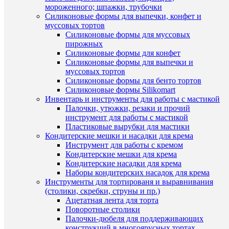
мороженного; шпажки, трубочки
Силиконовые формы для выпечки, конфет и
муссовых тортов
Силиконовые формы для муссовых
пирожных
Силиконовые формы для конфет
Силиконовые формы для выпечки и
Быстры
муссовых тортов
просмот
Силиконовые формы для бенто тортов
Гелевый
Силиконовые формы Silikomart
жирорас
Инвентарь и инструменты для работы с мастикой
красител
Палочки, утюжки, резаки и прочий
Синий
инструмент для работы с мастикой
(300)
Пластиковые вырубки для мастики
Art
Кондитерские мешки и насадки для крема
Color
Инструмент для работы с кремом
choco
Кондитерские мешки для крема
12мл
Кондитерские насадки для крема
120
Наборы кондитерских насадок для крема
руб.
Инструменты для тортированя и выравнивания
/
(столики, скребки, струны и пр.)
шт
Ацетатная лента для торта
Поворотные столики
В
Палочки-дюбеля для поддерживающих
корзину
конструкций в многоярусных тортах