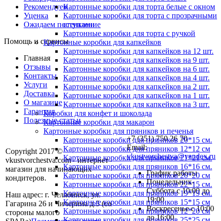
Рекомендуем
Картонные коробки для торта белые с окном
Уценка
Картонные коробки для торта с прозрачными
Ожидаем поступление
стенками
Картонные коробки для торта с ручкой
Помощь и сервисы
Картонные коробки для капкейков
Картонные коробки для капкейков на 12 шт.
Главная
Картонные коробки для капкейков на 9 шт.
Отзывы
Картонные коробки для капкейков на 6 шт.
Контакты
Картонные коробки для капкейков на 4 шт.
Услуги
Картонные коробки для капкейков на 2 шт.
Доставка
Картонные коробки для капкейков на 1 шт.
О магазине
Картонные коробки для капкейков на 3 шт.
Гарантия
Коробки для конфет и шоколада
Полезные статьи
Картонные коробки для макарон
Картонные коробки для пряников и печенья
+7 (351) 750 26 70
Картонные коробки для пряников 20*15 см.
Email:
Картонные коробки для пряников 12*12 см
Copyright 2017 ©
vkustvorchestva@yandex.ru
Картонные коробки для пряников 21*21 см.
vkustvorchestva.com - интернет-
Картонные коробки для пряников 16*16 см.
магазин для начинающих
График работы
Картонные коробки для пряников 20*20 см
кондитеров.
Понедельник-
Картонные коробки для пряников 22*15 см.
Суббота с 10:00 до
Картонные коробки для пряников 19*19 см.
Наш адрес: г. Челябинск, ул.
19:00
Картонные коробки для пряников 15*15 см
Гагарина 26 и Чичерина д.5 (со
Воскресенье с 10:00
Картонные коробки для пряников 12*20 см
стороны малого
до 16:00
Картонные коробки для пряников 25*25 см