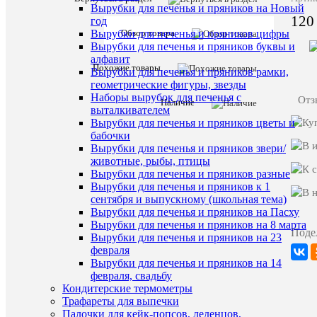
Вырубки для печенья и пряников на Новый
120
год
Обзор товара
Вырубки для печенья и пряников цифры
Вырубки для печенья и пряников буквы и
алфавит
Похожие товары
Вырубки для печенья и пряников рамки,
геометрические фигуры, звезды
Наборы вырубок для печенья с
Отз
Наличие
выталкивателем
Вырубки для печенья и пряников цветы и
бабочки
Вырубки для печенья и пряников звери/
Комме
животные, рыбы, птицы
Вырубки для печенья и пряников разные
Вырубки для печенья и пряников к 1
сентября и выпускному (школьная тема)
Вырубки для печенья и пряников на Пасху
Вырубки для печенья и пряников на 8 марта
Поде
Вырубки для печенья и пряников на 23
февраля
Вырубки для печенья и пряников на 14
ПО
февраля, свадьбу
ТО
Кондитерские термометры
Трафареты для выпечки
(8)
Палочки для кейк-попсов, леденцов,