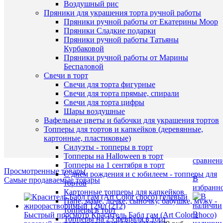
Воздушный рис
В
Color
Пряники для украшения торта ручной работы
избранн
choco
Пряники ручной работы от Екатерины Моор
12мл
Пряники Сладкие подарки
120
Пряники ручной работы Татьяны
В
руб.
Курбаковой
наличии
/
Пряники ручной работы от Марины
шт
Наличие
Беспаловой
в
Свечи в торт
В
магазин
Свечи для торта фигурные
корзину
Свечи для торта прямые, спирали
Назван
Свечи для торта цифры
Купить
Шары воздушные
Основн
в
Вафельные цветы и бабочки для украшения тортов
склад (у
1
Топперы для тортов и капкейков (деревянные,
Чичери
клик
картонные, пластиковые)
5)
Силуэты - топперы в торт
К
Топперы на Halloween в торт
сравнен
Топперы на 1 сентября в торт
Просмотренные товары
С днем рождения и с юбилеем - топперы для
В
Самые продаваемые товары
тортов
избранн
Картонные топперы для капкейков
Папе, маме, дочке, сыночку, бабушке, мужу -
топперы в торт
В
Быстрый просмотр
Краситель Бабл гам (Art Color choco)
Топперы на 23 февраля в торт