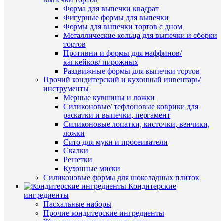
жирорас
Форма для выпечки квадрат
красител
К
Фигурные формы для выпечки
Нюдовы
сравнен
Формы для выпечки тортов с дном
(7513)
Металлические кольца для выпечки и сборки
Art
В
тортов
Color
избранн
Противни и формы для маффинов/
choco
капкейков/ пирожных
12мл
Раздвижные формы для выпечки тортов
120
В
Прочий кондитерский и кухонный инвентарь/
руб.
наличии
инструменты
/
Мерные кувшины и ложки
шт
Силиконовые/ тефлоновые коврики для
раскатки и выпечки, пергамент
В
Силиконовые лопатки, кисточки, венчики,
корзину
ложки
Быстры
Сито для муки и просеиватели
Купить
просмот
Скалки
в
Красите
Решетки
1
жирорас
Кухонные миски
клик
гелевый
Силиконовые формы для шоколадных плиток
Капучин
Кондитерские
К
(7504)
ингредиенты
сравнен
Art
Пасхальные наборы
Color
Прочие кондитерские ингредиенты
В
Pro