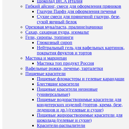
Шоколад IRCA Италия
В
Гибкий айсинг, смеси для оформления пряников
корзину
Глазури Парфэ для оформления печенья
Сухие смеси для пряничной глазури, безе,
Купить
Быстры
сухой яичный белок
в
просмот
Ореховая мука/паста, пралине/начинки
1
Гелевый
Сахар, сахарная пудра, изомальт
клик
жирорас
Гели, сиропы, топпинги
красител
Глюкозный сироп
К
Черный
Нейтральный гель для вафельных картинок,
сравнен
Art
покрытия фруктов и тортов
Color
Мастика и марципан
В
choco
Мастика топ продукт Россия
избранн
12мл
Вафельные рожки, печенье, тарталетки
130
Пищевые красители
руб.
Пищевые фломастеры и гелевые карандаши
В
/
Блестящие красители
наличии
шт
Пищевые красители неоновые
(универсальные)
В
Пищевые водорастворимые красители для
корзину
кондитерских изделий (тортов, крема, безе,
леденцов и др.) (гелевые и сухие)
Купить
Пищевые жирорастворимые красители для
в
шоколада (гелевые и сухие)
Быстры
1
Красители-распылители
просмот