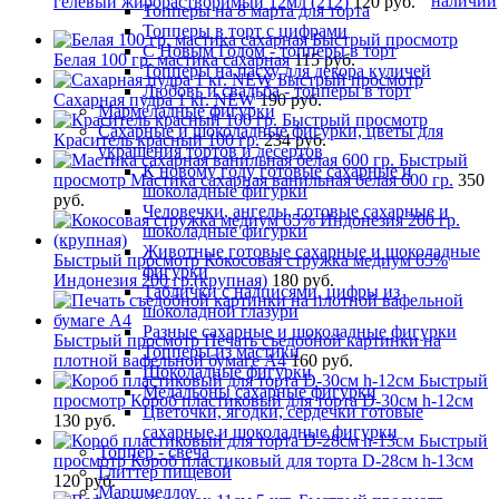
наличии
гелевый жирорастворимый 12мл (212)
120 руб.
Топперы на 8 марта для торта
Топперы в торт с цифрами
Быстрый просмотр
С Новым Годом - топперы в торт
Белая 100 гр. мастика сахарная
115 руб.
Топперы на пасху для декора куличей
Быстрый просмотр
Любовь и свадьба - топперы в торт
Сахарная пудра 1 кг. NEW
190 руб.
Мармеладные фигурки
Быстрый просмотр
Сахарные и шоколадные фигурки, цветы для
Краситель красный 100 гр.
234 руб.
украшения тортов и десертов
Быстрый
К новому году готовые сахарные и
просмотр
Мастика сахарная ванильная белая 600 гр.
350
шоколадные фигурки
руб.
Человечки, ангелы, готовые сахарные и
шоколадные фигурки
Животные готовые сахарные и шоколадные
Быстрый просмотр
Кокосовая стружка медиум 65%
фигурки
Индонезия 200 гр.(крупная)
180 руб.
Таблички с надписями, цифры из
шоколадной глазури
Разные сахарные и шоколадные фигурки
Быстрый просмотр
Печать съедобной картинки на
Топперы из мастики
плотной вафельной бумаге А4
160 руб.
Шоколадные фигурки
Быстрый
Медальоны сахарные фигурки
просмотр
Короб пластиковый для торта D-30см h-12см
Цветочки, ягодки, сердечки готовые
130 руб.
сахарные и шоколадные фигурки
Быстрый
Топпер - свеча
просмотр
Короб пластиковый для торта D-28см h-13см
Глиттер пищевой
120 руб.
Маршмеллоу