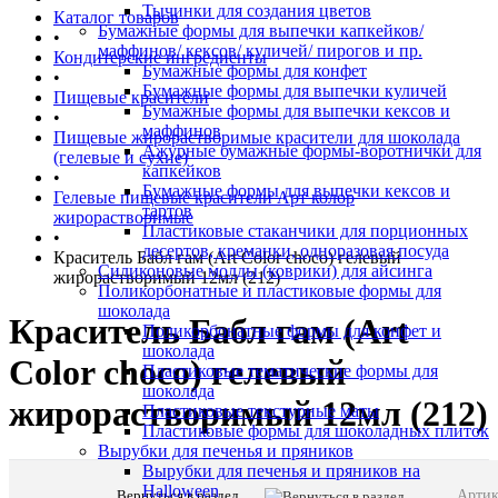
Тычинки для создания цветов
Каталог товаров
Бумажные формы для выпечки капкейков/
•
маффинов/ кексов/ куличей/ пирогов и пр.
Кондитерские ингредиенты
Бумажные формы для конфет
•
Бумажные формы для выпечки куличей
Пищевые красители
Бумажные формы для выпечки кексов и
•
маффинов
Пищевые жирорастворимые красители для шоколада
Ажурные бумажные формы-воротнички для
(гелевые и сухие)
капкейков
•
Бумажные формы для выпечки кексов и
Гелевые пищевые красители Арт колор
тартов
жирорастворимые
Пластиковые стаканчики для порционных
•
десертов, креманки, одноразовая посуда
Краситель Бабл гам (Art Color choco) гелевый
Силиконовые молды (коврики) для айсинга
жирорастворимый 12мл (212)
Поликорбонатные и пластиковые формы для
шоколада
Краситель Бабл гам (Art
Поликорбонатные формы для конфет и
шоколада
Color choco) гелевый
Пластиковые тематические формы для
шоколада
жирорастворимый 12мл (212)
Пластиковые текстурные маты
Пластиковые формы для шоколадных плиток
Вырубки для печенья и пряников
Вырубки для печенья и пряников на
Halloween
Вернуться в раздел
Артик