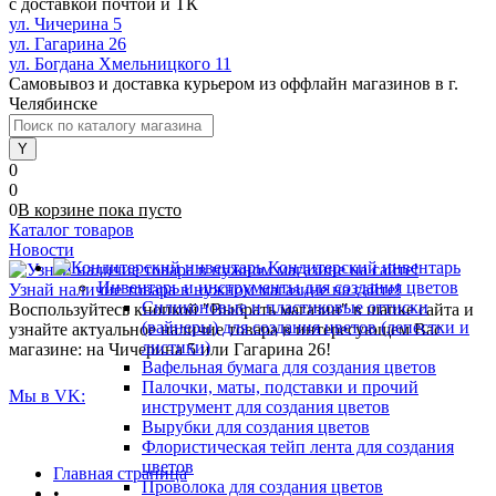
с доставкой почтой и ТК
ул. Чичерина 5
ул. Гагарина 26
ул. Богдана Хмельницкого 11
Самовывоз и доставка курьером из оффлайн магазинов в г.
Челябинске
0
0
0
В корзине
пока
пусто
Каталог товаров
Новости
Кондитерский инвентарь
Инвентарь и инструменты для создания цветов
Узнай наличие товара в нужном магазине на сайте!
Силиконовые и пластиковые оттиски
Воспользуйтесь кнопкой "Выбрать магазин" в шапке сайта и
(вайнеры) для создания цветов (лепестки и
узнайте актуальное наличие товара в интересующем Вас
листики)
магазине: на Чичерина 5 или Гагарина 26!
Вафельная бумага для создания цветов
Палочки, маты, подставки и прочий
Мы в VK:
инструмент для создания цветов
Вырубки для создания цветов
Флористическая тейп лента для создания
цветов
Главная страница
Проволока для создания цветов
•