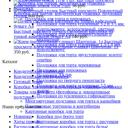
Быстрый просмотр
Вафельный рожок 11см 5 шт.
36 руб.
Быстрый просмотр
Поворотный
Коробки для тортов, кондитерская упаковка, подложки
столик
800 руб.
Подложки для торта и пирожных
Подложки для торта усиленные 3,2 и 3,5 мм.
золото/жемчуг, золото/черный, цветные
Быстрый просмотр
Печать съедобной картинки на
Подложки для торта прямоугольные и
тонкой вафельной бумаге А4
140 руб.
квадратные
Быстрый
Подложки для торта усиленные 1,5-1,8 мм.
просмотр
Крем (растительные сливки) Шантипак, 1л
золото/жемчуг
350 руб.
Подложки для торта двухсторонние золото/
серебро
Каталог
Подложки для торта деревянные
Подложки для пирожных
Кондитерский инвентарь
Подложки ЛХДФ
Кондитерские ингредиенты
Подложки из твердого пенопласта
Готовый декор
Подложки для торта усиленные 2,5 мм.
Коробки для тортов, кондитерская упаковка, подложки
золото
Товары для фуд фото (фотофоны и декоративные
Подложки из усиленного гофрокартона
подставки)
Многоярусные подставки для торта и капкейков
Пластиковые тортницы и контейнеры
Наши предложения
Картонные коробки для торта
Новинки
Коробки под бенто торт
Хиты продаж
Картонные коробки для торта с рисунком
Распродажа
Картонные коробки для торта белые