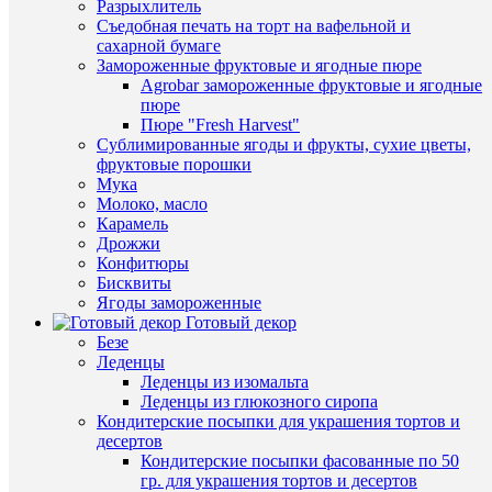
клик
Разрыхлитель
Гелевый
Съедобная печать на торт на вафельной и
жирорас
К
сахарной бумаге
красител
сравнен
Замороженные фруктовые и ягодные пюре
Желтый
Agrobar замороженные фруктовые и ягодные
(109)
В
пюре
Art
избранн
Пюре "Fresh Harvest"
Color
Сублимированные ягоды и фрукты, сухие цветы,
choco
фруктовые порошки
12мл
В
Мука
120
наличии
Молоко, масло
руб.
Карамель
/
Дрожжи
шт
Конфитюры
Бисквиты
В
Ягоды замороженные
корзину
Готовый декор
Безе
Купить
Быстры
Леденцы
в
просмот
Леденцы из изомальта
1
Гелевый
Леденцы из глюкозного сиропа
клик
жирорас
Кондитерские посыпки для украшения тортов и
красител
десертов
К
Зеленый
Кондитерские посыпки фасованные по 50
сравнен
(361)
гр. для украшения тортов и десертов
Art