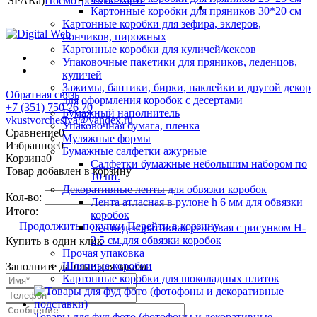
SPARa)
Посмотреть на карте
Картонные коробки для пряников 30*20 см
Картонные коробки для зефира, эклеров,
пончиков, пирожных
Картонные коробки для куличей/кексов
Упаковочные пакетики для пряников, леденцов,
куличей
Зажимы, бантики, бирки, наклейки и другой декор
Обратная связь
для оформления коробок с десертами
+7 (351) 750 26 70
Бумажный наполнитель
vkustvorchestva@yandex.ru
Упаковочная бумага, пленка
Сравнение
0
Муляжные формы
Избранное
0
Бумажные салфетки ажурные
Корзина
0
Салфетки бумажные небольшим набором по
Товар добавлен в корзину
10 шт.
Декоративные ленты для обвязки коробок
Кол-во:
Лента атласная в рулоне h 6 мм для обвязки
Итого:
коробок
Продолжить покупки
Перейти в корзину
Лента декоративная репсовая с рисунком H-
2.5 см.для обвязки коробок
Купить в один клик
Прочая упаковка
Шляпные коробки
Заполните данные для заказа
Картонные коробки для шоколадных плиток
Товары для фуд фото (фотофоны и декоративные