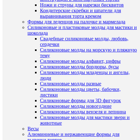
Ножи и струны для нарезки бисквитов
Купить
Быстры
Кондитерские скребки и шпатели для
в
просмот
выравнивания торта кремом
1
Красите
Формы для леденцов на палочке и мармелада
клик
жирорас
Силиконовые и пластиковые молды для мастики и
гелевый
шоколада
К
Небесно
Свадебные силиконовые молды, любовь,
сравнен
голубой
сердечки
(7453)
Силиконовые молды на морскую и пляжную
В
Art
тему
избранн
Color
Силиконовые молды алфавит, цифры
Pro
Силиконовые молды бордюры, бусы
12мл
Силиконовые молды младенцы и ангелы,
В
120
люди
наличии
руб.
Силиконовые молды разные
/
Силиконовые молды цветы, бабочки,
шт
листики
Силиконовые формы для 3D фигурок
В
Силиконовые молды новогодние
корзину
Силиконовые молды вензеля и лепнина
Силиконовые молды для мастики звери и
Купить
животные
Быстры
в
Весы
просмот
1
Алюминиевые и нержавеющие формы для
Гелевый
клик
выпечки тортов