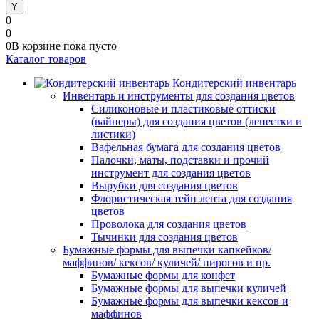
0
0
0
В корзине
пока
пусто
Каталог товаров
Кондитерский инвентарь
Инвентарь и инструменты для создания цветов
Силиконовые и пластиковые оттиски
(вайнеры) для создания цветов (лепестки и
листики)
Вафельная бумага для создания цветов
Палочки, маты, подставки и прочий
инструмент для создания цветов
Вырубки для создания цветов
Флористическая тейп лента для создания
цветов
Проволока для создания цветов
Тычинки для создания цветов
Бумажные формы для выпечки капкейков/
маффинов/ кексов/ куличей/ пирогов и пр.
Бумажные формы для конфет
Бумажные формы для выпечки куличей
Бумажные формы для выпечки кексов и
маффинов