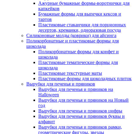
Ажурные бумажные формы-воротнички для
капкейков
Бумажные формы для выпечки кексов и
тартов
Пластиковые стаканчики для порционных
десертов, креманки, одноразовая посуда
Силиконовые молды (коврики) для айсинга
Поликорбонатные и пластиковые формы для
шоколада
Поликорбонатные формы для конфет и
шоколада
Пластиковые тематические формы для
шоколада
Пластиковые текстурные маты
Пластиковые формы для шоколадных плиток
Вырубки для печенья и пряников
Вырубки для печенья и пряников на
Halloween
Вырубки для печенья и пряников на Новый
год
Вырубки для печенья и пряников цифры
Вырубки для печенья и пряников буквы и
алфавит
Вырубки для печенья и пряников рамки,
геометрические фигуры, звезды