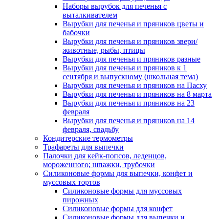
Наборы вырубок для печенья с
выталкивателем
Вырубки для печенья и пряников цветы и
бабочки
Вырубки для печенья и пряников звери/
животные, рыбы, птицы
Вырубки для печенья и пряников разные
Вырубки для печенья и пряников к 1
сентября и выпускному (школьная тема)
Вырубки для печенья и пряников на Пасху
Вырубки для печенья и пряников на 8 марта
Вырубки для печенья и пряников на 23
февраля
Вырубки для печенья и пряников на 14
февраля, свадьбу
Кондитерские термометры
Трафареты для выпечки
Палочки для кейк-попсов, леденцов,
мороженного; шпажки, трубочки
Силиконовые формы для выпечки, конфет и
муссовых тортов
Силиконовые формы для муссовых
пирожных
Силиконовые формы для конфет
Силиконовые формы для выпечки и