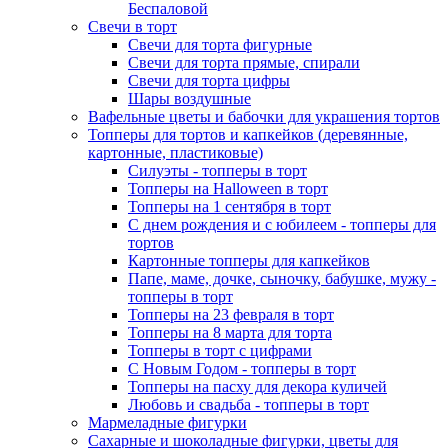
Беспаловой
Свечи в торт
Свечи для торта фигурные
Свечи для торта прямые, спирали
Свечи для торта цифры
Шары воздушные
Вафельные цветы и бабочки для украшения тортов
Топперы для тортов и капкейков (деревянные,
картонные, пластиковые)
Силуэты - топперы в торт
Топперы на Halloween в торт
Топперы на 1 сентября в торт
С днем рождения и с юбилеем - топперы для
тортов
Картонные топперы для капкейков
Папе, маме, дочке, сыночку, бабушке, мужу -
топперы в торт
Топперы на 23 февраля в торт
Топперы на 8 марта для торта
Топперы в торт с цифрами
С Новым Годом - топперы в торт
Топперы на пасху для декора куличей
Любовь и свадьба - топперы в торт
Мармеладные фигурки
Сахарные и шоколадные фигурки, цветы для