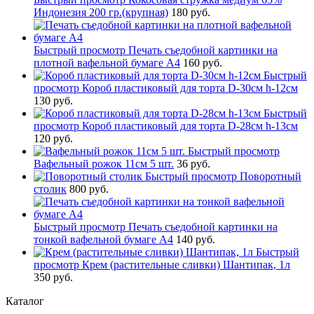
Индонезия 200 гр.(крупная)
180 руб.
Быстрый просмотр
Печать съедобной картинки на
плотной вафельной бумаге А4
160 руб.
Быстрый
просмотр
Короб пластиковый для торта D-30см h-12см
130 руб.
Быстрый
просмотр
Короб пластиковый для торта D-28см h-13см
120 руб.
Быстрый просмотр
Вафельный рожок 11см 5 шт.
36 руб.
Быстрый просмотр
Поворотный
столик
800 руб.
Быстрый просмотр
Печать съедобной картинки на
тонкой вафельной бумаге А4
140 руб.
Быстрый
просмотр
Крем (растительные сливки) Шантипак, 1л
350 руб.
Каталог