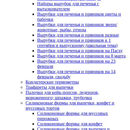
Наборы вырубок для печенья с
выталкивателем
Вырубки для печенья и пряников цветы и
бабочки
Вырубки для печенья и пряников звери/
животные, рыбы, птицы
Вырубки для печенья и пряников разные
Вырубки для печенья и пряников к 1
сентября и выпускному (школьная тема)
Вырубки для печенья и пряников на Пасху
Вырубки для печенья и пряников на 8 марта
Вырубки для печенья и пряников на 23
февраля
Вырубки для печенья и пряников на 14
февраля, свадьбу
Кондитерские термометры
Трафареты для выпечки
Палочки для кейк-попсов, леденцов,
мороженного; шпажки, трубочки
Силиконовые формы для выпечки, конфет и
муссовых тортов
Силиконовые формы для муссовых
пирожных
Силиконовые формы для конфет
Силиконовые формы для выпечки и