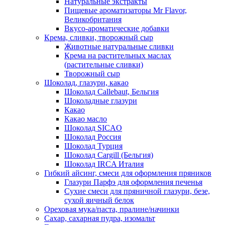
Натуральные экстракты
Пищевые ароматизаторы Mr Flavor,
Великобритания
Вкусо-ароматические добавки
Крема, сливки, творожный сыр
Животные натуральные сливки
Крема на растительных маслах
(растительные сливки)
Творожный сыр
Шоколад, глазури, какао
Шоколад Callebaut, Бельгия
Шоколадные глазури
Какао
Какао масло
Шоколад SICAO
Шоколад Россия
Шоколад Турция
Шоколад Cargill (Бельгия)
Шоколад IRCA Италия
Гибкий айсинг, смеси для оформления пряников
Глазури Парфэ для оформления печенья
Сухие смеси для пряничной глазури, безе,
сухой яичный белок
Ореховая мука/паста, пралине/начинки
Сахар, сахарная пудра, изомальт