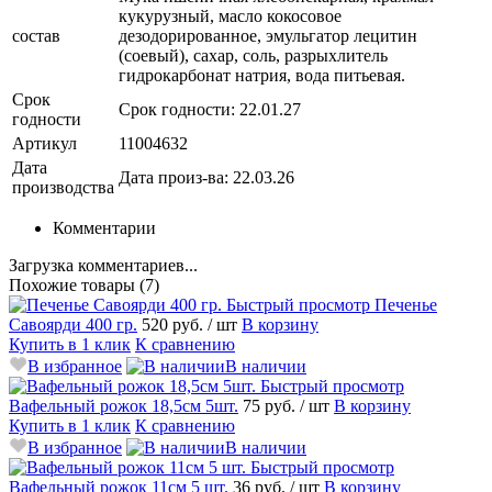
кукурузный, масло кокосовое
состав
дезодорированное, эмульгатор лецитин
(соевый), сахар, соль, разрыхлитель
гидрокарбонат натрия, вода питьевая.
Срок
Срок годности: 22.01.27
годности
Артикул
11004632
Дата
Дата произ-ва: 22.03.26
производства
Комментарии
Загрузка комментариев...
Похожие товары (7)
Быстрый просмотр
Печенье
Савоярди 400 гр.
520 руб.
/ шт
В корзину
Купить в 1 клик
К сравнению
В избранное
В наличии
Быстрый просмотр
Вафельный рожок 18,5см 5шт.
75 руб.
/ шт
В корзину
Купить в 1 клик
К сравнению
В избранное
В наличии
Быстрый просмотр
Вафельный рожок 11см 5 шт.
36 руб.
/ шт
В корзину