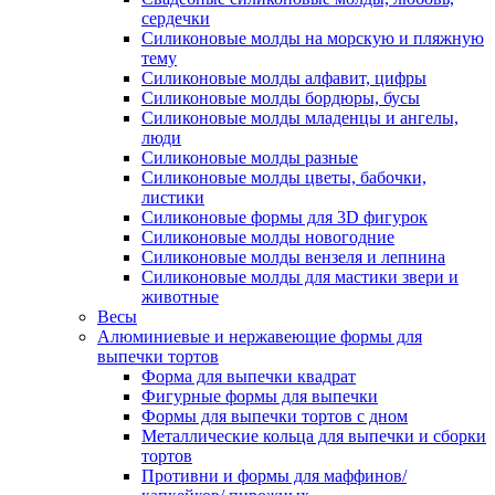
сердечки
Силиконовые молды на морскую и пляжную
тему
Силиконовые молды алфавит, цифры
Силиконовые молды бордюры, бусы
Силиконовые молды младенцы и ангелы,
люди
Силиконовые молды разные
Силиконовые молды цветы, бабочки,
листики
Силиконовые формы для 3D фигурок
Силиконовые молды новогодние
Силиконовые молды вензеля и лепнина
Силиконовые молды для мастики звери и
животные
Весы
Алюминиевые и нержавеющие формы для
выпечки тортов
Форма для выпечки квадрат
Фигурные формы для выпечки
Формы для выпечки тортов с дном
Металлические кольца для выпечки и сборки
тортов
Противни и формы для маффинов/