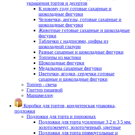
украшения тортов и десертов
К новому году готовые сахарные и
шоколадные фигурки
Человечки, ангелы, готовые сахарные и
шоколадные фигурки
Животные готовые сахарные и шоколадные
фигурки
Таблички с надписями, цифры из
шоколадной глазури
Разные сахарные и шоколадные фигурки
Топперы из мастики
Шоколадные фигурки
Медальоны сахарные фигурки
Цветочки, ягодки, сердечки готовые
сахарные и шоколадные фигурки
Топпер - свеча
Глиттер пищевой
Маршмеллоу
Коробки для тортов, кондитерская упаковка,
подложки
Подложки для торта и пирожных
Подложки для торта усиленные 3,2 и 3,5 мм.
золото/жемчуг, золото/черный, цветные
Подложки для торта прямоугольные и