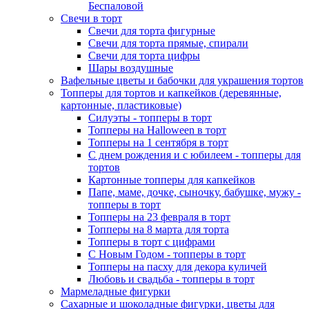
Беспаловой
Свечи в торт
Свечи для торта фигурные
Свечи для торта прямые, спирали
Свечи для торта цифры
Шары воздушные
Вафельные цветы и бабочки для украшения тортов
Топперы для тортов и капкейков (деревянные,
картонные, пластиковые)
Силуэты - топперы в торт
Топперы на Halloween в торт
Топперы на 1 сентября в торт
С днем рождения и с юбилеем - топперы для
тортов
Картонные топперы для капкейков
Папе, маме, дочке, сыночку, бабушке, мужу -
топперы в торт
Топперы на 23 февраля в торт
Топперы на 8 марта для торта
Топперы в торт с цифрами
С Новым Годом - топперы в торт
Топперы на пасху для декора куличей
Любовь и свадьба - топперы в торт
Мармеладные фигурки
Сахарные и шоколадные фигурки, цветы для