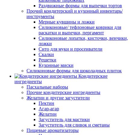
капкейков/ пирожных
Раздвижные формы для выпечки тортов
Прочий кондитерский и кухонный инвентарь/
инструменты
Мерные кувшины и ложки
Силиконовые/ тефлоновые коврики для
раскатки и выпечки, пергамент
Силиконовые лопатки, кисточки, венчики,
ложки
Сито для муки и просеиватели
Скалки
Решетки
Кухонные миски
Силиконовые формы для шоколадных плиток
Кондитерские
ингредиенты
Пасхальные наборы
Прочие кондитерские ингредиенты
Желатин и другие загустители
Пектин
Агар-агар
Желатин
Загуститель для мастики
Загуститель для сливок и сметаны
Пищевые ароматизаторы