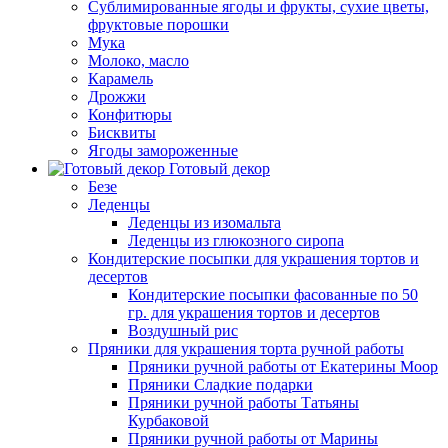
Сублимированные ягоды и фрукты, сухие цветы,
фруктовые порошки
Мука
Молоко, масло
Карамель
Дрожжи
Конфитюры
Бисквиты
Ягоды замороженные
Готовый декор
Безе
Леденцы
Леденцы из изомальта
Леденцы из глюкозного сиропа
Кондитерские посыпки для украшения тортов и
десертов
Кондитерские посыпки фасованные по 50
гр. для украшения тортов и десертов
Воздушный рис
Пряники для украшения торта ручной работы
Пряники ручной работы от Екатерины Моор
Пряники Сладкие подарки
Пряники ручной работы Татьяны
Курбаковой
Пряники ручной работы от Марины