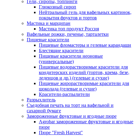
Гели, сиропы, топпинги
Глюкозный сироп
Нейтральный гель для вафельных картинок,
покрытия фруктов и тортов
Мастика и марципан
Мастика топ продукт Россия
Вафельные рожки, печенье, тарталетки
Пищевые красители
Пищевые фломастеры и гелевые карандаши
Блестящие красители
Пищевые красители неоновые
(универсальные)
Пищевые водорастворимые красители для
кондитерских изделий (тортов, крема, безе,
леденцов и др.) (гелевые и сухие)
Пищевые жирорастворимые красители для
шоколада (гелевые и сухие)
Красители-распылители
Разрыхлитель
Съедобная печать на торт на вафельной и
сахарной бумаге
Замороженные фруктовые и ягодные пюре
Agrobar замороженные фруктовые и ягодные
пюре
Пюре "Fresh Harvest"