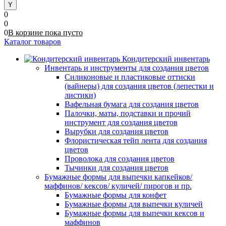
0
0
0
В корзине
пока
пусто
Каталог товаров
Кондитерский инвентарь
Инвентарь и инструменты для создания цветов
Силиконовые и пластиковые оттиски
(вайнеры) для создания цветов (лепестки и
листики)
Вафельная бумага для создания цветов
Палочки, маты, подставки и прочий
инструмент для создания цветов
Вырубки для создания цветов
Флористическая тейп лента для создания
цветов
Проволока для создания цветов
Тычинки для создания цветов
Бумажные формы для выпечки капкейков/
маффинов/ кексов/ куличей/ пирогов и пр.
Бумажные формы для конфет
Бумажные формы для выпечки куличей
Бумажные формы для выпечки кексов и
маффинов