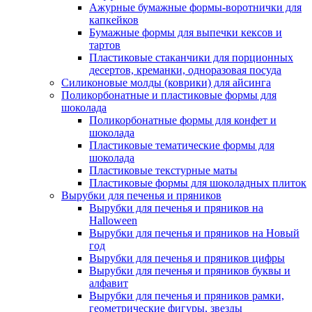
Ажурные бумажные формы-воротнички для
капкейков
Бумажные формы для выпечки кексов и
тартов
Пластиковые стаканчики для порционных
десертов, креманки, одноразовая посуда
Силиконовые молды (коврики) для айсинга
Поликорбонатные и пластиковые формы для
шоколада
Поликорбонатные формы для конфет и
шоколада
Пластиковые тематические формы для
шоколада
Пластиковые текстурные маты
Пластиковые формы для шоколадных плиток
Вырубки для печенья и пряников
Вырубки для печенья и пряников на
Halloween
Вырубки для печенья и пряников на Новый
год
Вырубки для печенья и пряников цифры
Вырубки для печенья и пряников буквы и
алфавит
Вырубки для печенья и пряников рамки,
геометрические фигуры, звезды