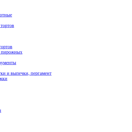
вотные
тортов
тортов
/ пирожных
трументы
ки и выпечки, пергамент
ожки
ы