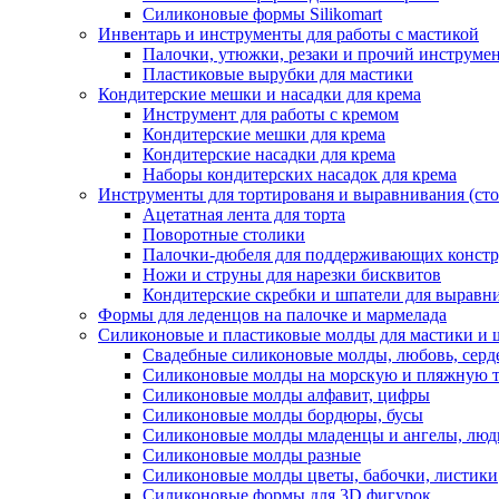
Силиконовые формы Silikomart
Инвентарь и инструменты для работы с мастикой
Палочки, утюжки, резаки и прочий инструмен
Пластиковые вырубки для мастики
Кондитерские мешки и насадки для крема
Инструмент для работы с кремом
Кондитерские мешки для крема
Кондитерские насадки для крема
Наборы кондитерских насадок для крема
Инструменты для тортированя и выравнивания (стол
Ацетатная лента для торта
Поворотные столики
Палочки-дюбеля для поддерживающих констр
Ножи и струны для нарезки бисквитов
Кондитерские скребки и шпатели для выравн
Формы для леденцов на палочке и мармелада
Силиконовые и пластиковые молды для мастики и 
Свадебные силиконовые молды, любовь, серд
Силиконовые молды на морскую и пляжную 
Силиконовые молды алфавит, цифры
Силиконовые молды бордюры, бусы
Силиконовые молды младенцы и ангелы, люд
Силиконовые молды разные
Силиконовые молды цветы, бабочки, листики
Силиконовые формы для 3D фигурок