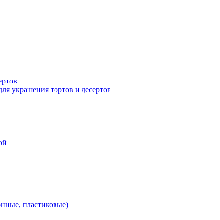
ертов
для украшения тортов и десертов
ой
онные, пластиковые)