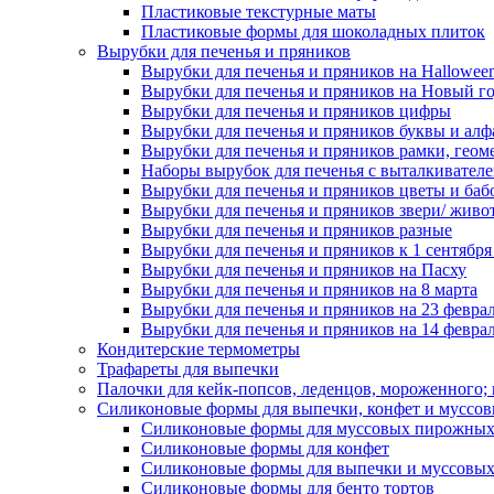
Пластиковые текстурные маты
Пластиковые формы для шоколадных плиток
Вырубки для печенья и пряников
Вырубки для печенья и пряников на Hallowee
Вырубки для печенья и пряников на Новый г
Вырубки для печенья и пряников цифры
Вырубки для печенья и пряников буквы и алф
Вырубки для печенья и пряников рамки, геом
Наборы вырубок для печенья с выталкивател
Вырубки для печенья и пряников цветы и баб
Вырубки для печенья и пряников звери/ живо
Вырубки для печенья и пряников разные
Вырубки для печенья и пряников к 1 сентября
Вырубки для печенья и пряников на Пасху
Вырубки для печенья и пряников на 8 марта
Вырубки для печенья и пряников на 23 февра
Вырубки для печенья и пряников на 14 феврал
Кондитерские термометры
Трафареты для выпечки
Палочки для кейк-попсов, леденцов, мороженного;
Силиконовые формы для выпечки, конфет и муссов
Силиконовые формы для муссовых пирожны
Силиконовые формы для конфет
Силиконовые формы для выпечки и муссовых
Силиконовые формы для бенто тортов