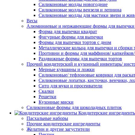
Силиконовые молды новогодние
Силиконовые молды вензеля и лепнина
Силиконовые молды для мастики звери и жи
Весы
Алюминиевые и нержавеющие формы для выпечки 
Форма для выпечки квадрат
Фигурные формы для выпечки
Формы для выпечки тортов с дном
Металлические кольца для выпечки и сборки 
Противни и формы для маффинов/ капкейков
Раздвижные формы для выпечки тортов
Прочий кондитерский и кухонный инвентарь/ инс
Мерные кувшины и ложки
Силиконовые/ тефлоновые коврики для раскат
Силиконовые лопатки, кисточки, венчики, л
Сито для муки и просеиватели
Скалки
Решетки
Кухонные миски
Силиконовые формы для шоколадных плиток
Кондитерские ингредиент
Пасхальные наборы
Прочие кондитерские ингредиенты
Желатин и другие загустители
Пектин