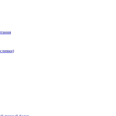
итания
 сливки)