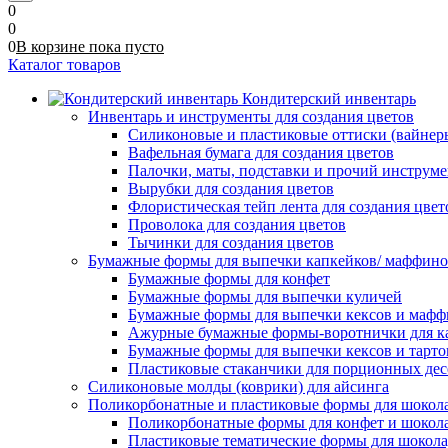
0
0
0
В корзине
пока
пусто
Каталог товаров
Кондитерский инвентарь
Инвентарь и инструменты для создания цветов
Силиконовые и пластиковые оттиски (вайнеры)
Вафельная бумага для создания цветов
Палочки, маты, подставки и прочий инструме
Вырубки для создания цветов
Флористическая тейп лента для создания цвет
Проволока для создания цветов
Тычинки для создания цветов
Бумажные формы для выпечки капкейков/ маффинов/
Бумажные формы для конфет
Бумажные формы для выпечки куличей
Бумажные формы для выпечки кексов и мафф
Ажурные бумажные формы-воротнички для к
Бумажные формы для выпечки кексов и тарто
Пластиковые стаканчики для порционных десе
Силиконовые молды (коврики) для айсинга
Поликорбонатные и пластиковые формы для шокол
Поликорбонатные формы для конфет и шокол
Пластиковые тематические формы для шокола