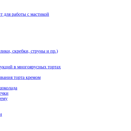
т для работы с мастикой
ики, скребки, струны и пр.)
укций в многоярусных тортах
ивания торта кремом
шоколада
ечки
тему
и