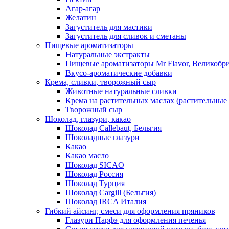
Агар-агар
Желатин
Загуститель для мастики
Загуститель для сливок и сметаны
Пищевые ароматизаторы
Натуральные экстракты
Пищевые ароматизаторы Mr Flavor, Великобр
Вкусо-ароматические добавки
Крема, сливки, творожный сыр
Животные натуральные сливки
Крема на растительных маслах (растительные
Творожный сыр
Шоколад, глазури, какао
Шоколад Callebaut, Бельгия
Шоколадные глазури
Какао
Какао масло
Шоколад SICAO
Шоколад Россия
Шоколад Турция
Шоколад Cargill (Бельгия)
Шоколад IRCA Италия
Гибкий айсинг, смеси для оформления пряников
Глазури Парфэ для оформления печенья