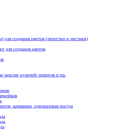
 для создания цветов (лепестки и листики)
нт для создания цветов
ов
 кексов/ куличей/ пирогов и пр.
инов
апкейков
в
ртов, креманки, одноразовая посуда
ада
ада
да