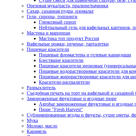
Сухие смеси для пряничной глазури, безе, су
Ореховая мука/паста, пралине/начинки
Сахар, сахарная пудра, изомальт
Гели, сиропы, топпинги
Глюкозный сироп
Нейтральный гель для вафельных картинок, п
Мастика и марципан
Мастика топ продукт Россия
Вафельные рожки, печенье, тарталетки
Пищевые красители
Пищевые фломастеры и гелевые карандаши
Блестящие красители
Пищевые красители неоновые (универсальны
Пищевые водорастворимые красители для конди
Пищевые жирорастворимые красители для шок
Красители-распылители
Разрыхлитель
Съедобная печать на торт на вафельной и сахарной 
Замороженные фруктовые и ягодные пюре
Agrobar замороженные фруктовые и ягодные 
Пюре "Fresh Harvest"
Сублимированные ягоды и фрукты, сухие цветы, 
Мука
Молоко, масло
Карамель