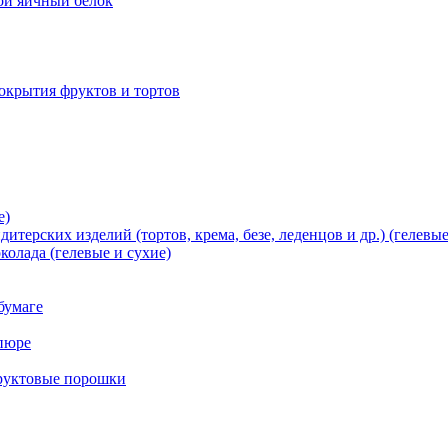
хой яичный белок
окрытия фруктов и тортов
е)
терских изделий (тортов, крема, безе, леденцов и др.) (гелевые
олада (гелевые и сухие)
бумаге
пюре
фруктовые порошки