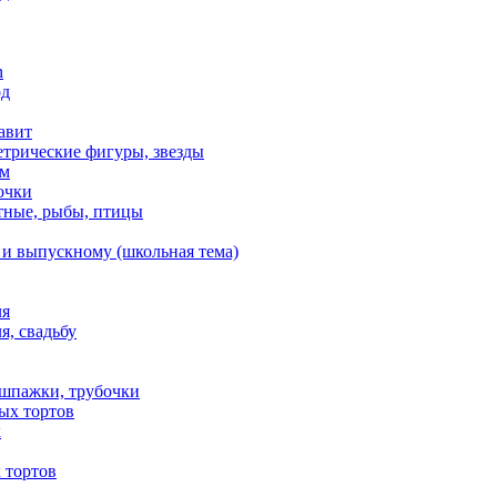
n
од
авит
етрические фигуры, звезды
ем
очки
тные, рыбы, птицы
 и выпускному (школьная тема)
ля
я, свадьбу
 шпажки, трубочки
ых тортов
х
 тортов