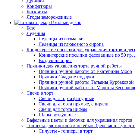
Дрожжи
Конфитюры
Бисквиты
Ягоды замороженные
Готовый декор
Безе
Леденцы
Леденцы из изомальта
Леденцы из глюкозного сиропа
Кондитерские посыпки для украшения тортов и дес
Кондитерские посыпки фасованные по 50 гр. 
Воздушный рис
Пряники для украшения торта ручной работы
Пряники ручной работы от Екатерины Моор
Пряники Сладкие подарки
Пряники ручной работы Татьяны Курбаковой
Пряники ручной работы от Марины Беспалов
Свечи в торт
Свечи для торта фигурные
Свечи для торта прямые, спирали
Свечи для торта цифры
Шары воздушные
Вафельные цветы и бабочки для украшения тортов
Топперы для тортов и капкейков (деревянные, карт
Силуэты - топперы в торт