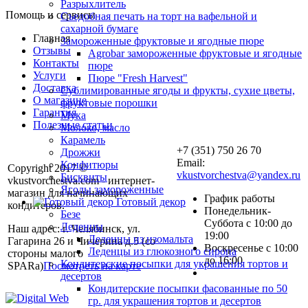
Разрыхлитель
Помощь и сервисы
Съедобная печать на торт на вафельной и
сахарной бумаге
Главная
Замороженные фруктовые и ягодные пюре
Отзывы
Agrobar замороженные фруктовые и ягодные
Контакты
пюре
Услуги
Пюре "Fresh Harvest"
Доставка
Сублимированные ягоды и фрукты, сухие цветы,
О магазине
фруктовые порошки
Гарантия
Мука
Полезные статьи
Молоко, масло
Карамель
+7 (351) 750 26 70
Дрожжи
Email:
Конфитюры
Copyright 2017 ©
vkustvorchestva@yandex.ru
Бисквиты
vkustvorchestva.com - интернет-
Ягоды замороженные
магазин для начинающих
График работы
Готовый декор
кондитеров.
Понедельник-
Безе
Суббота с 10:00 до
Леденцы
Наш адрес: г. Челябинск, ул.
19:00
Леденцы из изомальта
Гагарина 26 и Чичерина д.5 (со
Воскресенье с 10:00
Леденцы из глюкозного сиропа
стороны малого
до 16:00
Кондитерские посыпки для украшения тортов и
SPARa)
Посмотреть на карте
десертов
Кондитерские посыпки фасованные по 50
гр. для украшения тортов и десертов