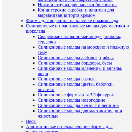
Ножи и струны для нарезки бисквитов
Кондитерские скребки и шпатели для
выравнивания торта кремом
Формы для леденцов на палочке и мармелада
Силиконовые и пластиковые молды для мастики и
шоколада
Быстры
Свадебные силиконовые молды, любовь,
просмот
сердечки
Синяя
Силиконовые молды на морскую и пляжную
с
тему
бортико
Силиконовые молды алфавит, цифры
50*40
Силиконовые молды бордюры, бусы
мм.
Силиконовые молды младенцы и ангелы,
бумажна
люди
форма
Силиконовые молды разные
для
Силиконовые молды цветы, бабочки,
капкейко
листики
12
Силиконовые формы для 3D фигурок
шт.
Силиконовые молды новогодние
65
Силиконовые молды вензеля и лепнина
руб.
Силиконовые молды для мастики звери и
/
животные
шт
Весы
Алюминиевые и нержавеющие формы для
В
выпечки тортов