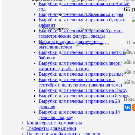
Вырубки для печенья и пряников на Новый
65 
год
Обзор товара
Вырубки для печенья и пряников цифры
Вырубки для печенья и пряников буквы и
Описани
алфавит
Характеристики
товара:
Вырубки для печенья и пряников рамки,
геометрические фигуры, звезды
Черная
Наборы вырубок для печенья с
Отз
Похожие товары
с
выталкивателем
бортиком
Вырубки для печенья и пряников цветы и
50*40
бабочки
мм.
Вырубки для печенья и пряников звери/
бумажная
форма
животные, рыбы, птицы
для
Вырубки для печенья и пряников разные
капкейков,
Вырубки для печенья и пряников к 1
12
сентября и выпускному (школьная тема)
шт.
Вырубки для печенья и пряников на Пасху
Вырубки для печенья и пряников на 8 марта
Поде
Характе
Все
Вырубки для печенья и пряников на 23
характ
февраля
Все
Вырубки для печенья и пряников на 14
Коллекция
для
февраля, свадьбу
капкейк
Кондитерские термометры
Трафареты для выпечки
Палочки для кейк-попсов, леденцов,