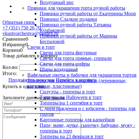
Воздушный рис
Пряники для украшения торта ручной работы
Пряники ручной работы от Екатерины Моор
Пряники Сладкие подарки
Обратная связь
Пряники ручной работы Татьяны
+7 (351) 750 26 70
Курбаковой
vkustvorchestva@yandex.ru
Пряники ручной работы от Марины
Сравнение
0
Беспаловой
Избранное
0
Свечи в торт
Корзина
0
Свечи для торта фигурные
Товар добавлен в корзину
Свечи для торта прямые, спирали
Свечи для торта цифры
Кол-во:
Шары воздушные
Итого:
Вафельные цветы и бабочки для украшения тортов
Продолжить покупки
Перейти в корзину
Топперы для тортов и капкейков (деревянные,
картонные, пластиковые)
Купить в один клик
Силуэты - топперы в торт
Топперы на Halloween в торт
Заполните данные для заказа
Топперы на 1 сентября в торт
С днем рождения и с юбилеем - топперы для
тортов
Картонные топперы для капкейков
Папе, маме, дочке, сыночку, бабушке, мужу -
топперы в торт
Топперы на 23 февраля в торт