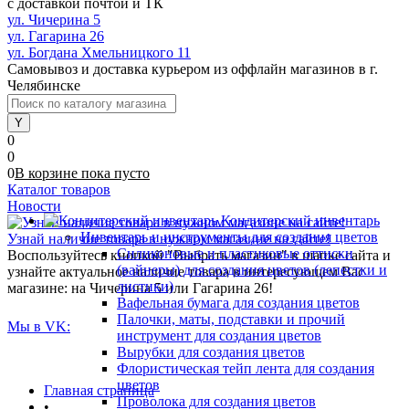
с доставкой почтой и ТК
ул. Чичерина 5
ул. Гагарина 26
ул. Богдана Хмельницкого 11
Самовывоз и доставка курьером из оффлайн магазинов в г.
Челябинске
0
0
0
В корзине
пока
пусто
Каталог товаров
Новости
Кондитерский инвентарь
Инвентарь и инструменты для создания цветов
Узнай наличие товара в нужном магазине на сайте!
Силиконовые и пластиковые оттиски
Воспользуйтесь кнопкой "Выбрать магазин" в шапке сайта и
(вайнеры) для создания цветов (лепестки и
узнайте актуальное наличие товара в интересующем Вас
листики)
магазине: на Чичерина 5 или Гагарина 26!
Вафельная бумага для создания цветов
Палочки, маты, подставки и прочий
Мы в VK:
инструмент для создания цветов
Вырубки для создания цветов
Флористическая тейп лента для создания
цветов
Главная страница
Проволока для создания цветов
•