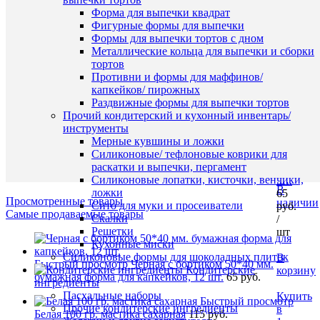
корзину
Форма для выпечки квадрат
Фигурные формы для выпечки
Быстры
Купить
Формы для выпечки тортов с дном
просмот
в
Металлические кольца для выпечки и сборки
Красная
1
тортов
с
клик
Противни и формы для маффинов/
бортико
капкейков/ пирожных
50*40
К
Раздвижные формы для выпечки тортов
мм.
сравнен
Прочий кондитерский и кухонный инвентарь/
бумажна
инструменты
форма
В
Мерные кувшины и ложки
для
избранн
Силиконовые/ тефлоновые коврики для
капкейко
раскатки и выпечки, пергамент
12
Силиконовые лопатки, кисточки, венчики,
шт.
В
ложки
65
Просмотренные товары
наличии
Сито для муки и просеиватели
руб.
Самые продаваемые товары
Скалки
/
Решетки
шт
Кухонные миски
Силиконовые формы для шоколадных плиток
В
Быстрый просмотр
Черная с бортиком 50*40 мм.
Кондитерские
корзину
бумажная форма для капкейков, 12 шт.
65 руб.
ингредиенты
Пасхальные наборы
Купить
Быстрый просмотр
Прочие кондитерские ингредиенты
в
Белая 100 гр. мастика сахарная
115 руб.