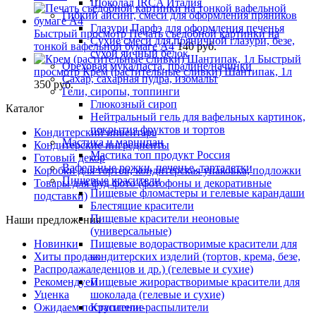
Шоколад IRCA Италия
Гибкий айсинг, смеси для оформления пряников
Глазури Парфэ для оформления печенья
Быстрый просмотр
Печать съедобной картинки на
Сухие смеси для пряничной глазури, безе,
тонкой вафельной бумаге А4
140 руб.
сухой яичный белок
Быстрый
Ореховая мука/паста, пралине/начинки
просмотр
Крем (растительные сливки) Шантипак, 1л
Сахар, сахарная пудра, изомальт
350 руб.
Гели, сиропы, топпинги
Глюкозный сироп
Каталог
Нейтральный гель для вафельных картинок,
покрытия фруктов и тортов
Кондитерский инвентарь
Мастика и марципан
Кондитерские ингредиенты
Мастика топ продукт Россия
Готовый декор
Вафельные рожки, печенье, тарталетки
Коробки для тортов, кондитерская упаковка, подложки
Пищевые красители
Товары для фуд фото (фотофоны и декоративные
Пищевые фломастеры и гелевые карандаши
подставки)
Блестящие красители
Пищевые красители неоновые
Наши предложения
(универсальные)
Новинки
Пищевые водорастворимые красители для
Хиты продаж
кондитерских изделий (тортов, крема, безе,
Распродажа
леденцов и др.) (гелевые и сухие)
Рекомендуем
Пищевые жирорастворимые красители для
Уценка
шоколада (гелевые и сухие)
Ожидаем поступление
Красители-распылители