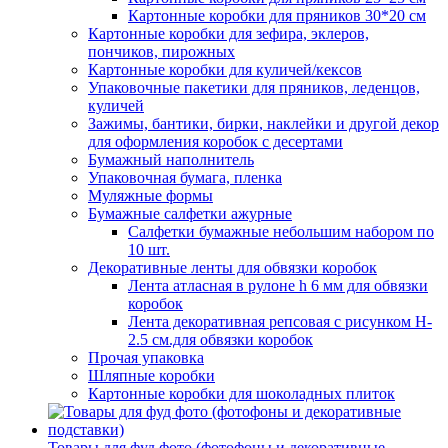
Картонные коробки для пряников 30*20 см
Картонные коробки для зефира, эклеров,
пончиков, пирожных
Картонные коробки для куличей/кексов
Упаковочные пакетики для пряников, леденцов,
куличей
Зажимы, бантики, бирки, наклейки и другой декор
для оформления коробок с десертами
Бумажный наполнитель
Упаковочная бумага, пленка
Муляжные формы
Бумажные салфетки ажурные
Салфетки бумажные небольшим набором по
10 шт.
Декоративные ленты для обвязки коробок
Лента атласная в рулоне h 6 мм для обвязки
коробок
Лента декоративная репсовая с рисунком H-
2.5 см.для обвязки коробок
Прочая упаковка
Шляпные коробки
Картонные коробки для шоколадных плиток
Товары для фуд фото (фотофоны и декоративные