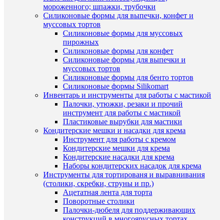
мороженного; шпажки, трубочки
ХА
Силиконовые формы для выпечки, конфет и
муссовых тортов
Силиконовые формы для муссовых
Про
пирожных
Силиконовые формы для конфет
Ко
Силиконовые формы для выпечки и
муссовых тортов
Силиконовые формы для бенто тортов
Силиконовые формы Silikomart
Комме
Инвентарь и инструменты для работы с мастикой
Палочки, утюжки, резаки и прочий
инструмент для работы с мастикой
Пластиковые вырубки для мастики
Кондитерские мешки и насадки для крема
Инструмент для работы с кремом
Кондитерские мешки для крема
Кондитерские насадки для крема
ПО
Наборы кондитерских насадок для крема
Инструменты для тортированя и выравнивания
ТО
(столики, скребки, струны и пр.)
(8)
Ацетатная лента для торта
Поворотные столики
Палочки-дюбеля для поддерживающих
конструкций в многоярусных тортах