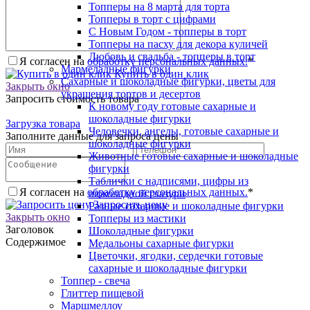
Топперы на 8 марта для торта
Топперы в торт с цифрами
С Новым Годом - топперы в торт
Топперы на пасху для декора куличей
Любовь и свадьба - топперы в торт
Я согласен на
обработку персональных данных.
*
Мармеладные фигурки
Купить в один клик
Сахарные и шоколадные фигурки, цветы для
Закрыть окно
украшения тортов и десертов
Запросить стоимость товара
К новому году готовые сахарные и
шоколадные фигурки
Загрузка товара
Человечки, ангелы, готовые сахарные и
Заполните данные для запроса цены
шоколадные фигурки
Животные готовые сахарные и шоколадные
фигурки
Таблички с надписями, цифры из
Я согласен на
обработку персональных данных.
*
шоколадной глазури
Запросить цену
Разные сахарные и шоколадные фигурки
Закрыть окно
Топперы из мастики
Заголовок
Шоколадные фигурки
Содержимое
Медальоны сахарные фигурки
Цветочки, ягодки, сердечки готовые
сахарные и шоколадные фигурки
Топпер - свеча
Глиттер пищевой
Маршмеллоу