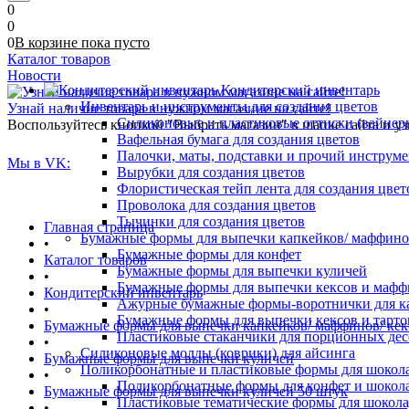
0
0
0
В корзине
пока
пусто
Каталог товаров
Новости
Кондитерский инвентарь
Инвентарь и инструменты для создания цветов
Узнай наличие товара в нужном магазине на сайте!
Силиконовые и пластиковые оттиски (вайнеры)
Воспользуйтесь кнопкой "Выбрать магазин" в шапке сайта и уз
Вафельная бумага для создания цветов
Палочки, маты, подставки и прочий инструме
Мы в VK:
Вырубки для создания цветов
Флористическая тейп лента для создания цвет
Проволока для создания цветов
Тычинки для создания цветов
Главная страница
Бумажные формы для выпечки капкейков/ маффинов/
•
Бумажные формы для конфет
Каталог товаров
Бумажные формы для выпечки куличей
•
Бумажные формы для выпечки кексов и мафф
Кондитерский инвентарь
Ажурные бумажные формы-воротнички для к
•
Бумажные формы для выпечки кексов и тарто
Бумажные формы для выпечки капкейков/ маффинов/ кекс
Пластиковые стаканчики для порционных десе
•
Силиконовые молды (коврики) для айсинга
Бумажные формы для выпечки куличей
Поликорбонатные и пластиковые формы для шокол
•
Поликорбонатные формы для конфет и шокол
Бумажные формы для выпечки куличей 50 штук
Пластиковые тематические формы для шокола
•