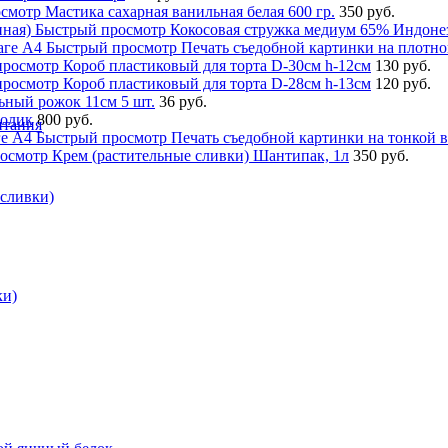
осмотр
Мастика сахарная ванильная белая 600 гр.
350 руб.
Быстрый просмотр
Кокосовая стружка медиум 65% Индонез
Быстрый просмотр
Печать съедобной картинки на плотно
просмотр
Короб пластиковый для торта D-30см h-12см
130 руб.
просмотр
Короб пластиковый для торта D-28см h-13см
120 руб.
ьный рожок 11см 5 шт.
36 руб.
толик
800 руб.
итания
Быстрый просмотр
Печать съедобной картинки на тонкой 
осмотр
Крем (растительные сливки) Шантипак, 1л
350 руб.
 сливки)
ки)