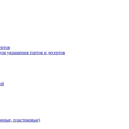
ертов
для украшения тортов и десертов
ой
онные, пластиковые)