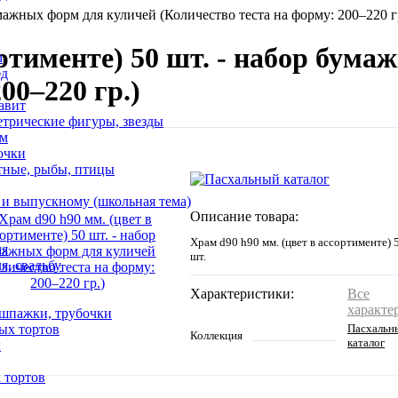
умажных форм для куличей (Количество теста на форму: 200–220 г
ортименте) 50 шт. - набор бум
n
од
00–220 гр.)
авит
етрические фигуры, звезды
ем
очки
тные, рыбы, птицы
 и выпускному (школьная тема)
Описание товара:
Храм d90 h90 мм. (цвет в ассортименте) 
ля
шт.
я, свадьбу
Характеристики:
Все
характе
 шпажки, трубочки
ых тортов
Пасхальн
Коллекция
каталог
х
 тортов