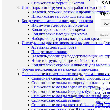
ХА
Силиконовые формы Silikomart
Инвентарь и инструменты для работы с мастикой
Палочки, утюжки, резаки и прочий инструмен
Про
Пластиковые вырубки для мастики
Кондитерские мешки и насадки для крема
Ко
Инструмент для работы с кремом
Кондитерские мешки для крема
Кондитерские насадки для крема
Комме
Наборы кондитерских насадок для крема
Инструменты для тортированя и выравнивания (стол
Ацетатная лента для торта
Поворотные столики
Палочки-дюбеля для поддерживающих констр
Ножи и струны для нарезки бисквитов
Кондитерские скребки и шпатели для выравн
Формы для леденцов на палочке и мармелада
ПО
Силиконовые и пластиковые молды для мастики и 
Свадебные силиконовые молды, любовь, серд
Силиконовые молды на морскую и пляжную 
Силиконовые молды алфавит, цифры
Силиконовые молды бордюры, бусы
Силиконовые молды младенцы и ангелы, люд
Силиконовые молды разные
Силиконовые молды цветы, бабочки, листики
Силиконовые формы для 3D фигурок