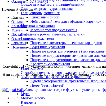
Сухие смеси для пряничной глазури, безе, су
Ожидаем поступление
Ореховая мука/паста, пралине/начинки
Сахар, сахарная пудра, изомальт
Помощь и сервисы
Гели, сиропы, топпинги
Глюкозный сироп
Главная
Нейтральный гель для вафельных картинок, п
Отзывы
Мастика и марципан
Контакты
Мастика топ продукт Россия
Услуги
Вафельные рожки, печенье, тарталетки
Доставка
Пищевые красители
О магазине
Пищевые фломастеры и гелевые карандаши
Гарантия
Блестящие красители
Полезные статьи
Пищевые красители неоновые (универсальны
Пищевые водорастворимые красители для конди
Пищевые жирорастворимые красители для шок
Красители-распылители
Copyright 2017 © vkustvorchestva.com - интернет-магазин для 
Разрыхлитель
Съедобная печать на торт на вафельной и сахарной 
Наш адрес: г. Челябинск, ул. Гагарина 26 и Чичерина д.5 (со 
Замороженные фруктовые и ягодные пюре
Agrobar замороженные фруктовые и ягодные 
Пюре "Fresh Harvest"
Сублимированные ягоды и фрукты, сухие цветы, 
Мука
Молоко, масло
Карамель