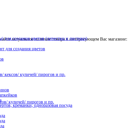
 для создания цветов (лепестки и листики)
найте актуальное наличие товара в интересующем Вас магазине: 
нт для создания цветов
ов
 кексов/ куличей/ пирогов и пр.
инов
апкейков
в
ов/ куличей/ пирогов и пр.
ртов, креманки, одноразовая посуда
ада
ада
да