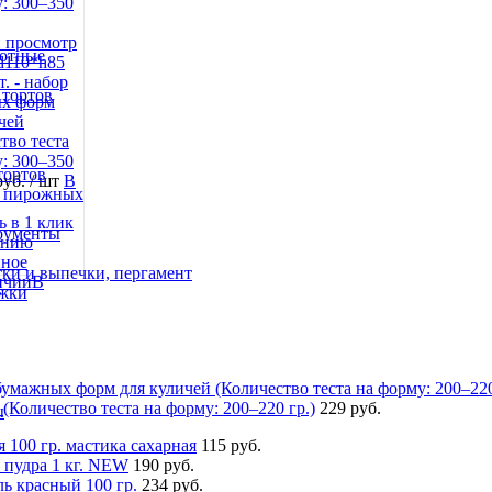
 просмотр
вотные
d110*h85
т. - набор
тортов
х форм
чей
тво теста
: 300–350
тортов
руб.
/ шт
В
/ пирожных
ь в 1 клик
трументы
ению
нное
ки и выпечки, пергамент
В
ожки
(Количество теста на форму: 200–220 гр.)
229 руб.
ы
я 100 гр. мастика сахарная
115 руб.
 пудра 1 кг. NEW
190 руб.
ь красный 100 гр.
234 руб.