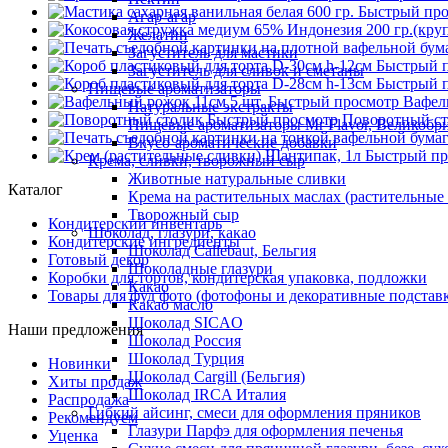
Быстрый пр
Агар-агар
Желатин
Загуститель для мастики
Быстрый 
Загуститель для сливок и сметаны
Быстрый 
Пищевые ароматизаторы
Быстрый просмотр
Вафел
Натуральные экстракты
Быстрый просмотр
Поворотный с
Пищевые ароматизаторы Mr Flavor, Великобр
Вкусо-ароматические добавки
Быстрый пр
Крема, сливки, творожный сыр
Животные натуральные сливки
Каталог
Крема на растительных маслах (растительные
Творожный сыр
Кондитерский инвентарь
Шоколад, глазури, какао
Кондитерские ингредиенты
Шоколад Callebaut, Бельгия
Готовый декор
Шоколадные глазури
Коробки для тортов, кондитерская упаковка, подложки
Какао
Товары для фуд фото (фотофоны и декоративные подстав
Какао масло
Шоколад SICAO
Наши предложения
Шоколад Россия
Шоколад Турция
Новинки
Шоколад Cargill (Бельгия)
Хиты продаж
Шоколад IRCA Италия
Распродажа
Гибкий айсинг, смеси для оформления пряников
Рекомендуем
Глазури Парфэ для оформления печенья
Уценка