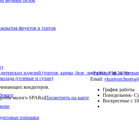
хой яичный белок
окрытия фруктов и тортов
е)
терских изделий (тортов, крема, безе, леденцов и др.) (гелевые
+7 (351) 750 26 70
олада (гелевые и сухие)
Email:
vkustvorchestva
начинающих кондитеров.
График работы
Понедельник- Суб
бумаге
стороны малого SPARa)
Посмотреть на карте
Воскресенье с 10
пюре
фруктовые порошки