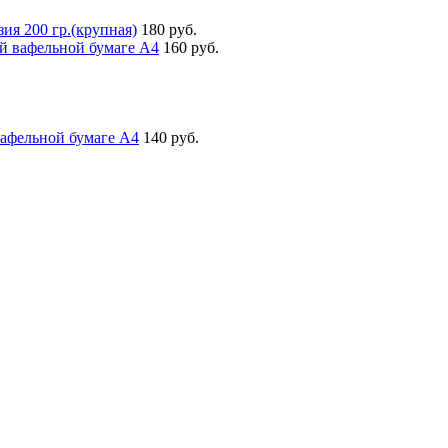
ия 200 гр.(крупная)
180 руб.
й вафельной бумаге А4
160 руб.
вафельной бумаге А4
140 руб.