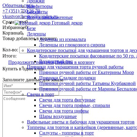
Дрожжи
Обратная связь
Конфитюры
+7 (351) 750 26 70
Бисквиты
vkustvorchestva@yandex.ru
Ягоды замороженные
Сравнение
0
Готовый декор
Избранное
0
Безе
Корзина
0
Леденцы
Товар добавлен в корзину
Леденцы из изомальта
Леденцы из глюкозного сиропа
Кол-во:
Кондитерские посыпки для украшения тортов и дес
Итого:
Кондитерские посыпки фасованные по 50 гр. 
Воздушный рис
Продолжить покупки
Перейти в корзину
Пряники для украшения торта ручной работы
Купить в один клик
Пряники ручной работы от Екатерины Моор
Пряники Сладкие подарки
Заполните данные для заказа
Пряники ручной работы Татьяны Курбаковой
Пряники ручной работы от Марины Беспалов
Свечи в торт
Свечи для торта фигурные
Свечи для торта прямые, спирали
Свечи для торта цифры
Шары воздушные
Вафельные цветы и бабочки для украшения тортов
Топперы для тортов и капкейков (деревянные, карт
Силуэты - топперы в торт