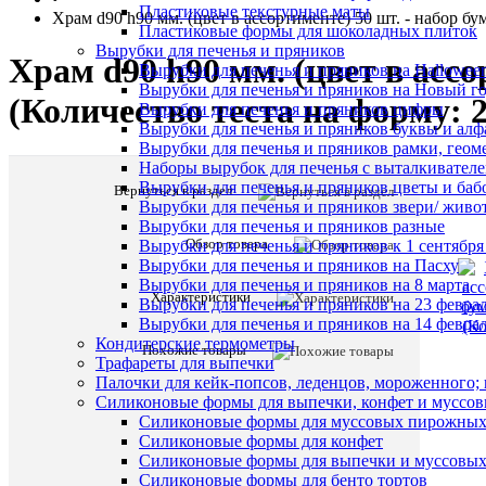
Пластиковые текстурные маты
Храм d90 h90 мм. (цвет в ассортименте) 50 шт. - набор б
Пластиковые формы для шоколадных плиток
Вырубки для печенья и пряников
Храм d90 h90 мм. (цвет в асс
Вырубки для печенья и пряников на Hallowee
Вырубки для печенья и пряников на Новый г
(Количество теста на форму: 2
Вырубки для печенья и пряников цифры
Вырубки для печенья и пряников буквы и алф
Вырубки для печенья и пряников рамки, геом
Наборы вырубок для печенья с выталкивател
Вырубки для печенья и пряников цветы и баб
Вернуться в раздел
Вырубки для печенья и пряников звери/ живо
Вырубки для печенья и пряников разные
Обзор товара
Вырубки для печенья и пряников к 1 сентября
Вырубки для печенья и пряников на Пасху
Вырубки для печенья и пряников на 8 марта
Характеристики
Вырубки для печенья и пряников на 23 февра
Вырубки для печенья и пряников на 14 феврал
Кондитерские термометры
Похожие товары
Трафареты для выпечки
Палочки для кейк-попсов, леденцов, мороженного;
Силиконовые формы для выпечки, конфет и муссов
Силиконовые формы для муссовых пирожны
Силиконовые формы для конфет
Силиконовые формы для выпечки и муссовых
Силиконовые формы для бенто тортов