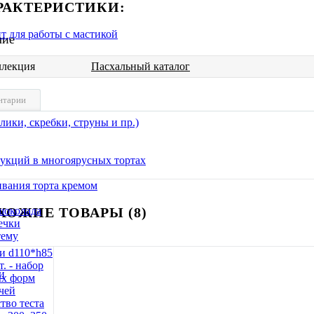
РАКТЕРИСТИКИ:
т для работы с мастикой
чие
ллекция
Пасхальный каталог
нтарии
ики, скребки, струны и пр.)
укций в многоярусных тортах
ивания торта кремом
ХОЖИЕ ТОВАРЫ (8)
шоколада
ечки
тему
и