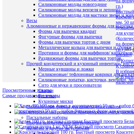
Силиконовые молды новогодние
Силиконовые молды вензеля и лепнина
Быстрый
Силиконовые молды для мастики звери и жи
Кремли 
Весы
мм, 50 ш
Алюминиевые и нержавеющие формы для выпечки 
бумажны
Форма для выпечки квадрат
для кули
Фигурные формы для выпечки
(Количес
Формы для выпечки тортов с дном
на форму
Металлические кольца для выпечки и сборки 
гр.)
385 
Противни и формы для маффинов/ капкейков
корзину
Раздвижные формы для выпечки тортов
Купит
Прочий кондитерский и кухонный инвентарь/ инс
К сравн
Мерные кувшины и ложки
В избра
Силиконовые/ тефлоновые коврики для раскат
Силиконовые лопатки, кисточки, венчики, л
наличии
Сито для муки и просеиватели
Просмотренные товары
Скалки
Самые продаваемые товары
Решетки
Кухонные миски
Силиконовые формы для шоколадных плиток
ассортименте) 50 шт. - набор бумажных форм для куличей 
Кондитерские ингредиент
Пасхальные наборы
Быстрый просмотр
Бела
Прочие кондитерские ингредиенты
Быстрый просмотр
Сахарная
Желатин и другие загустители
Быстрый просмотр
Красител
Пектин