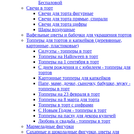
Беспаловой
Свечи в торт
Свечи для торта фигурные
Свечи для торта прямые, спирали
Свечи для торта цифры
Шары воздушные
Вафельные цветы и бабочки для украшения тортов
Топперы для тортов и капкейков (деревянные,
картонные, пластиковые)
Силуэты - топперы в торт
Топперы на Halloween в торт
Топперы на 1 сентября в торт
С днем рождения и с юбилеем - топперы для
тортов
Картонные топперы для капкейков
Папе, маме, дочке, сыночку, бабушке, мужу -
топперы в торт
Топперы на 23 февраля в торт
Топперы на 8 марта для торта
Топперы в торт с цифрами
С Новым Годом - топперы в торт
Топперы на пасху для декора куличей
Любовь и свадьба - топперы в торт
Мармеладные фигурки
Сахарные и шоколадные фигурки, цветы для