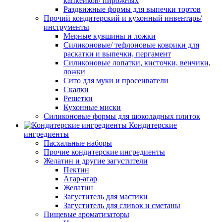
капкейков/ пирожных
Раздвижные формы для выпечки тортов
Прочий кондитерский и кухонный инвентарь/
инструменты
Мерные кувшины и ложки
Силиконовые/ тефлоновые коврики для
раскатки и выпечки, пергамент
Силиконовые лопатки, кисточки, венчики,
ложки
Сито для муки и просеиватели
Скалки
Решетки
Кухонные миски
Силиконовые формы для шоколадных плиток
Кондитерские
ингредиенты
Пасхальные наборы
Прочие кондитерские ингредиенты
Желатин и другие загустители
Пектин
Агар-агар
Желатин
Загуститель для мастики
Загуститель для сливок и сметаны
Пищевые ароматизаторы