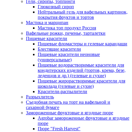
Гели, сиропы, топпинги
Глюкозный сироп
Нейтральный гель для вафельных картинок,
покрытия фруктов и тортов
Мастика и марципан
Мастика топ продукт Россия
Вафельные рожки, печенье, тарталетки
Пищевые красители
Пищевые фломастеры и гелевые карандаши
Блестящие красители
Пищевые красители неоновые
(универсальные)
Пищевые водорастворимые красители для
кондитерских изделий (тортов, крема, безе,
леденцов и др.) (гелевые и сухие)
Пищевые жирорастворимые красители для
шоколада (гелевые и сухие)
Красители-распылители
Разрыхлитель
Съедобная печать на торт на вафельной и
сахарной бумаге
Замороженные фруктовые и ягодные пюре
Agrobar замороженные фруктовые и ягодные
пюре
Пюре "Fresh Harvest"