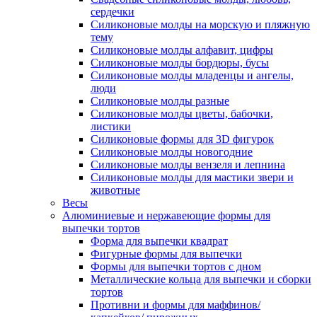
сердечки
Силиконовые молды на морскую и пляжную
тему
Силиконовые молды алфавит, цифры
Силиконовые молды бордюры, бусы
Силиконовые молды младенцы и ангелы,
люди
Силиконовые молды разные
Силиконовые молды цветы, бабочки,
листики
Силиконовые формы для 3D фигурок
Силиконовые молды новогодние
Силиконовые молды вензеля и лепнина
Силиконовые молды для мастики звери и
животные
Весы
Алюминиевые и нержавеющие формы для
выпечки тортов
Форма для выпечки квадрат
Фигурные формы для выпечки
Формы для выпечки тортов с дном
Металлические кольца для выпечки и сборки
тортов
Противни и формы для маффинов/