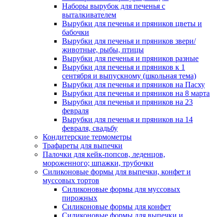
Наборы вырубок для печенья с
выталкивателем
Вырубки для печенья и пряников цветы и
бабочки
Вырубки для печенья и пряников звери/
животные, рыбы, птицы
Вырубки для печенья и пряников разные
Вырубки для печенья и пряников к 1
сентября и выпускному (школьная тема)
Вырубки для печенья и пряников на Пасху
Вырубки для печенья и пряников на 8 марта
Вырубки для печенья и пряников на 23
февраля
Вырубки для печенья и пряников на 14
февраля, свадьбу
Кондитерские термометры
Трафареты для выпечки
Палочки для кейк-попсов, леденцов,
мороженного; шпажки, трубочки
Силиконовые формы для выпечки, конфет и
муссовых тортов
Силиконовые формы для муссовых
пирожных
Силиконовые формы для конфет
Силиконовые формы для выпечки и