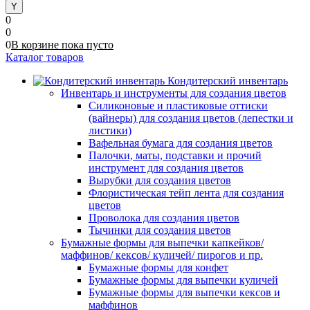
0
0
0
В корзине
пока
пусто
Каталог товаров
Кондитерский инвентарь
Инвентарь и инструменты для создания цветов
Силиконовые и пластиковые оттиски
(вайнеры) для создания цветов (лепестки и
листики)
Вафельная бумага для создания цветов
Палочки, маты, подставки и прочий
инструмент для создания цветов
Вырубки для создания цветов
Флористическая тейп лента для создания
цветов
Проволока для создания цветов
Тычинки для создания цветов
Бумажные формы для выпечки капкейков/
маффинов/ кексов/ куличей/ пирогов и пр.
Бумажные формы для конфет
Бумажные формы для выпечки куличей
Бумажные формы для выпечки кексов и
маффинов