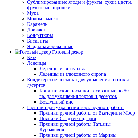
Сублимированные ягоды и фрукты, сухие цветы,
фруктовые порошки
Мука
Молоко, масло
Карамель
Дрожжи
Конфитюры
Бисквиты
Ягоды замороженные
Готовый декор
Безе
Леденцы
Леденцы из изомальта
Леденцы из глюкозного сиропа
Кондитерские посыпки для украшения тортов и
десертов
Кондитерские посыпки фасованные по 50
гр. для украшения тортов и десертов
Воздушный рис
Пряники для украшения торта ручной работы
Пряники ручной работы от Екатерины Моор
Пряники Сладкие подарки
Пряники ручной работы Татьяны
Курбаковой
Пряники ручной работы от Марины