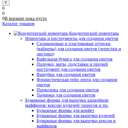
0
0
0
В корзине
пока
пусто
Каталог товаров
Кондитерский инвентарь
Инвентарь и инструменты для создания цветов
Силиконовые и пластиковые оттиски
(вайнеры) для создания цветов (лепестки и
листики)
Вафельная бумага для создания цветов
Палочки, маты, подставки и прочий
инструмент для создания цветов
Вырубки для создания цветов
Флористическая тейп лента для создания
цветов
Проволока для создания цветов
Тычинки для создания цветов
Бумажные формы для выпечки капкейков/
маффинов/ кексов/ куличей/ пирогов и пр.
Бумажные формы для конфет
Бумажные формы для выпечки куличей
Бумажные формы для выпечки кексов и
маффинов