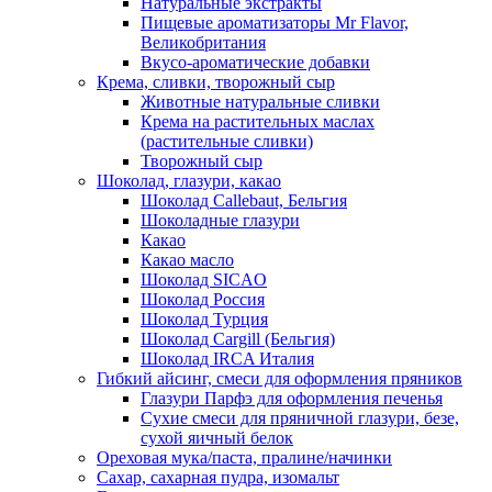
Натуральные экстракты
Пищевые ароматизаторы Mr Flavor,
Великобритания
Вкусо-ароматические добавки
Крема, сливки, творожный сыр
Животные натуральные сливки
Крема на растительных маслах
(растительные сливки)
Творожный сыр
Шоколад, глазури, какао
Шоколад Callebaut, Бельгия
Шоколадные глазури
Какао
Какао масло
Шоколад SICAO
Шоколад Россия
Шоколад Турция
Шоколад Cargill (Бельгия)
Шоколад IRCA Италия
Гибкий айсинг, смеси для оформления пряников
Глазури Парфэ для оформления печенья
Сухие смеси для пряничной глазури, безе,
сухой яичный белок
Ореховая мука/паста, пралине/начинки
Сахар, сахарная пудра, изомальт