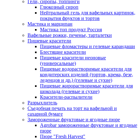
Гели, сиропы, топпинги
Глюкозный сироп
Нейтральный гель для вафельных картинок,
покрытия фруктов и тортов
Мастика и марципан
Мастика топ продукт Россия
Вафельные рожки, печенье, тарталетки
Пищевые красители
Пищевые фломастеры и гелевые карандаши
Блестящие красители
Пищевые красители неоновые
(универсальные)
Пищевые водорастворимые красители для
кондитерских изделий (тортов, крема, безе,
леденцов и др.) (гелевые и сухие)
Пищевые жирорастворимые красители для
шоколада (гелевые и сухие)
Красители-распылители
Разрыхлитель
Съедобная печать на торт на вафельной и
сахарной бумаге
Замороженные фруктовые и ягодные пюре
Agrobar замороженные фруктовые и ягодные
пюре
Пюре "Fresh Harvest"