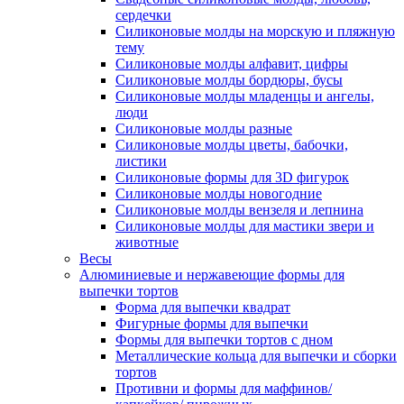
сердечки
Силиконовые молды на морскую и пляжную
тему
Силиконовые молды алфавит, цифры
Силиконовые молды бордюры, бусы
Силиконовые молды младенцы и ангелы,
люди
Силиконовые молды разные
Силиконовые молды цветы, бабочки,
листики
Силиконовые формы для 3D фигурок
Силиконовые молды новогодние
Силиконовые молды вензеля и лепнина
Силиконовые молды для мастики звери и
животные
Весы
Алюминиевые и нержавеющие формы для
выпечки тортов
Форма для выпечки квадрат
Фигурные формы для выпечки
Формы для выпечки тортов с дном
Металлические кольца для выпечки и сборки
тортов
Противни и формы для маффинов/