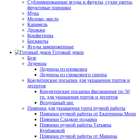
Сублимированные ягоды и фрукты, сухие цветы,
фруктовые порошки
Мука
Молоко, масло
Карамель
Дрожжи
Конфитюры
Бисквиты
Ягоды замороженные
Готовый декор
Безе
Леденцы
Леденцы из изомальта
Леденцы из глюкозного сиропа
Кондитерские посыпки для украшения тортов и
десертов
Кондитерские посыпки фасованные по 50
гр. для украшения тортов и десертов
Воздушный рис
Пряники для украшения торта ручной работы
Пряники ручной работы от Екатерины Моор
Пряники Сладкие подарки
Пряники ручной работы Татьяны
Курбаковой
Пряники ручной работы от Марины