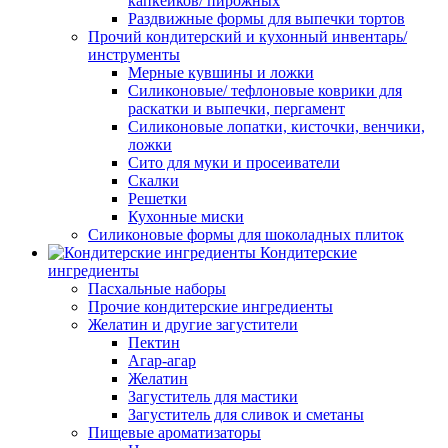
капкейков/ пирожных
Раздвижные формы для выпечки тортов
Прочий кондитерский и кухонный инвентарь/
инструменты
Мерные кувшины и ложки
Силиконовые/ тефлоновые коврики для
раскатки и выпечки, пергамент
Силиконовые лопатки, кисточки, венчики,
ложки
Сито для муки и просеиватели
Скалки
Решетки
Кухонные миски
Силиконовые формы для шоколадных плиток
Кондитерские
ингредиенты
Пасхальные наборы
Прочие кондитерские ингредиенты
Желатин и другие загустители
Пектин
Агар-агар
Желатин
Загуститель для мастики
Загуститель для сливок и сметаны
Пищевые ароматизаторы