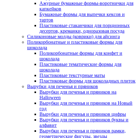
Ажурные бумажные формы-воротнички для
капкейков
Бумажные формы для выпечки кексов и
тартов
Пластиковые стаканчики для порционных
десертов, креманки, одноразовая посуда
Силиконовые молды (коврики) для айсинга
Поликорбонатные и пластиковые формы для
шоколада
Поликорбонатные формы для конфет и
шоколада
Пластиковые тематические формы для
шоколада
Пластиковые текстурные маты
Пластиковые формы для шоколадных плиток
Вырубки для печенья и пряников
Вырубки для печенья и пряников на
Halloween
Вырубки для печенья и пряников на Новый
год
Вырубки для печенья и пряников цифры
Вырубки для печенья и пряников буквы и
алфавит
Вырубки для печенья и пряников рамки,
геометрические фигуры, звезды