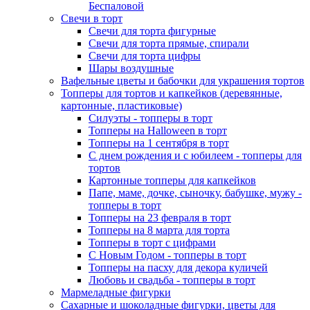
Беспаловой
Свечи в торт
Свечи для торта фигурные
Свечи для торта прямые, спирали
Свечи для торта цифры
Шары воздушные
Вафельные цветы и бабочки для украшения тортов
Топперы для тортов и капкейков (деревянные,
картонные, пластиковые)
Силуэты - топперы в торт
Топперы на Halloween в торт
Топперы на 1 сентября в торт
С днем рождения и с юбилеем - топперы для
тортов
Картонные топперы для капкейков
Папе, маме, дочке, сыночку, бабушке, мужу -
топперы в торт
Топперы на 23 февраля в торт
Топперы на 8 марта для торта
Топперы в торт с цифрами
С Новым Годом - топперы в торт
Топперы на пасху для декора куличей
Любовь и свадьба - топперы в торт
Мармеладные фигурки
Сахарные и шоколадные фигурки, цветы для