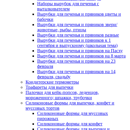
Наборы вырубок для печенья с
выталкивателем
Вырубки для печенья и пряников цветы и
бабочки
Вырубки для печенья и пряников звери/
животные, рыбы, птицы
Вырубки для печенья и пряников разные
Вырубки для печенья и пряников к 1
сентября и выпускному (школьная тема)
Вырубки для печенья и пряников на Пасху
Вырубки для печенья и пряников на 8 марта
Вырубки для печенья и пряников на 23
февраля
Вырубки для печенья и пряников на 14
февраля, свадьбу
Кондитерские термометры
Трафареты для выпечки
Палочки для кейк-попсов, леденцов,
мороженного; шпажки, трубочки
Силиконовые формы для выпечки, конфет и
муссовых тортов
Силиконовые формы для муссовых
пирожных
Силиконовые формы для конфет
Силиконовые формы для выпечки и