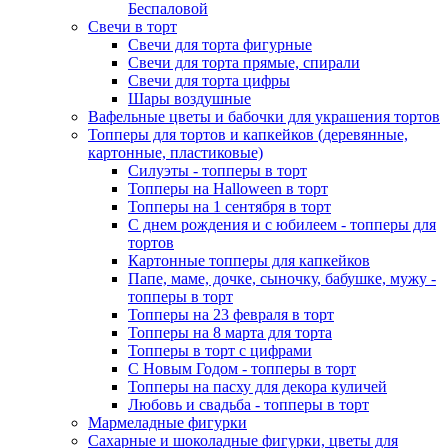
Беспаловой
Свечи в торт
Свечи для торта фигурные
Свечи для торта прямые, спирали
Свечи для торта цифры
Шары воздушные
Вафельные цветы и бабочки для украшения тортов
Топперы для тортов и капкейков (деревянные,
картонные, пластиковые)
Силуэты - топперы в торт
Топперы на Halloween в торт
Топперы на 1 сентября в торт
С днем рождения и с юбилеем - топперы для
тортов
Картонные топперы для капкейков
Папе, маме, дочке, сыночку, бабушке, мужу -
топперы в торт
Топперы на 23 февраля в торт
Топперы на 8 марта для торта
Топперы в торт с цифрами
С Новым Годом - топперы в торт
Топперы на пасху для декора куличей
Любовь и свадьба - топперы в торт
Мармеладные фигурки
Сахарные и шоколадные фигурки, цветы для