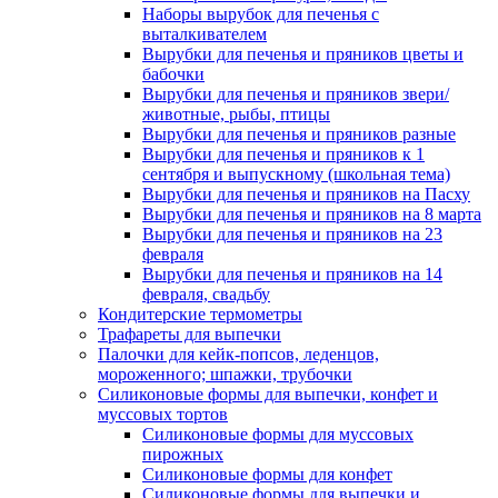
Наборы вырубок для печенья с
выталкивателем
Вырубки для печенья и пряников цветы и
бабочки
Вырубки для печенья и пряников звери/
животные, рыбы, птицы
Вырубки для печенья и пряников разные
Вырубки для печенья и пряников к 1
сентября и выпускному (школьная тема)
Вырубки для печенья и пряников на Пасху
Вырубки для печенья и пряников на 8 марта
Вырубки для печенья и пряников на 23
февраля
Вырубки для печенья и пряников на 14
февраля, свадьбу
Кондитерские термометры
Трафареты для выпечки
Палочки для кейк-попсов, леденцов,
мороженного; шпажки, трубочки
Силиконовые формы для выпечки, конфет и
муссовых тортов
Силиконовые формы для муссовых
пирожных
Силиконовые формы для конфет
Силиконовые формы для выпечки и