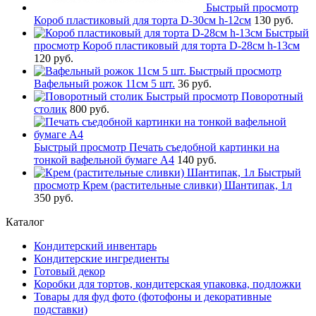
Быстрый просмотр
Короб пластиковый для торта D-30см h-12см
130 руб.
Быстрый
просмотр
Короб пластиковый для торта D-28см h-13см
120 руб.
Быстрый просмотр
Вафельный рожок 11см 5 шт.
36 руб.
Быстрый просмотр
Поворотный
столик
800 руб.
Быстрый просмотр
Печать съедобной картинки на
тонкой вафельной бумаге А4
140 руб.
Быстрый
просмотр
Крем (растительные сливки) Шантипак, 1л
350 руб.
Каталог
Кондитерский инвентарь
Кондитерские ингредиенты
Готовый декор
Коробки для тортов, кондитерская упаковка, подложки
Товары для фуд фото (фотофоны и декоративные
подставки)