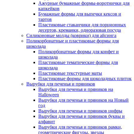
Ажурные бумажные формы-воротнички для
капкейков
Бумажные формы для выпечки кексов и
тартов
Пластиковые стаканчики для порционных
десертов, креманки, одноразовая посуда
Силиконовые молды (коврики) для айсинга
Поликорбонатные и пластиковые формы для
шоколада
Поликорбонатные формы для конфет и
шоколада
Пластиковые тематические формы для
шоколада
Пластиковые текстурные маты
Пластиковые формы для шоколадных плиток
Вырубки для печенья и пряников
Вырубки для печенья и пряников на
Halloween
Вырубки для печенья и пряников на Новый
год
Вырубки для печенья и пряников цифры
Вырубки для печенья и пряников буквы и
алфавит
Вырубки для печенья и пряников рамки,
геометрические фигуры, звезды