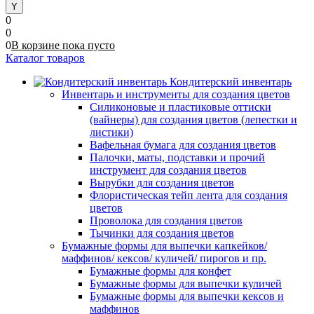
0
0
0
В корзине
пока
пусто
Каталог товаров
Кондитерский инвентарь
Инвентарь и инструменты для создания цветов
Силиконовые и пластиковые оттиски
(вайнеры) для создания цветов (лепестки и
листики)
Вафельная бумага для создания цветов
Палочки, маты, подставки и прочий
инструмент для создания цветов
Вырубки для создания цветов
Флористическая тейп лента для создания
цветов
Проволока для создания цветов
Тычинки для создания цветов
Бумажные формы для выпечки капкейков/
маффинов/ кексов/ куличей/ пирогов и пр.
Бумажные формы для конфет
Бумажные формы для выпечки куличей
Бумажные формы для выпечки кексов и
маффинов