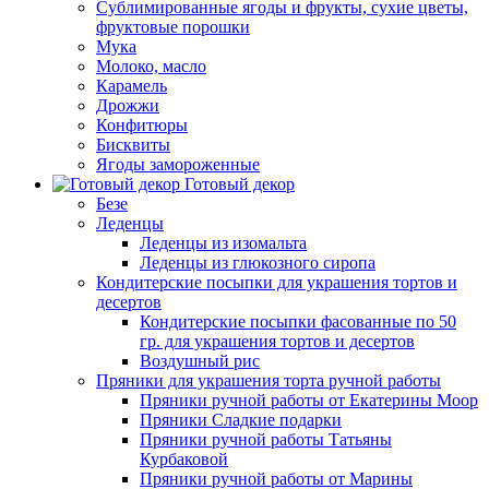
Сублимированные ягоды и фрукты, сухие цветы,
фруктовые порошки
Мука
Молоко, масло
Карамель
Дрожжи
Конфитюры
Бисквиты
Ягоды замороженные
Готовый декор
Безе
Леденцы
Леденцы из изомальта
Леденцы из глюкозного сиропа
Кондитерские посыпки для украшения тортов и
десертов
Кондитерские посыпки фасованные по 50
гр. для украшения тортов и десертов
Воздушный рис
Пряники для украшения торта ручной работы
Пряники ручной работы от Екатерины Моор
Пряники Сладкие подарки
Пряники ручной работы Татьяны
Курбаковой
Пряники ручной работы от Марины