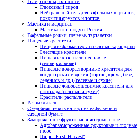
Гели, сиропы, топпинги
Глюкозный сироп
Нейтральный гель для вафельных картинок,
покрытия фруктов и тортов
Мастика и марципан
Мастика топ продукт Россия
Вафельные рожки, печенье, тарталетки
Пищевые красители
Пищевые фломастеры и гелевые карандаши
Блестящие красители
Пищевые красители неоновые
(универсальные)
Пищевые водорастворимые красители для
кондитерских изделий (тортов, крема, безе,
леденцов и др.) (гелевые и сухие)
Пищевые жирорастворимые красители для
шоколада (гелевые и сухие)
Красители-распылители
Разрыхлитель
Съедобная печать на торт на вафельной и
сахарной бумаге
Замороженные фруктовые и ягодные пюре
Agrobar замороженные фруктовые и ягодные
пюре
Пюре "Fresh Harvest"