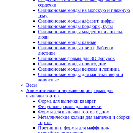
сердечки
Силиконовые молды на морскую и пляжную
тему
Силиконовые молды алфавит, цифры
Силиконовые молды бордюры, бусы
Силиконовые молды младенцы и ангелы,
люди
Силиконовые молды разные
Силиконовые молды цветы, бабочки,
листики
Силиконовые формы для 3D фигурок
Силиконовые молды новогодние
Силиконовые молды вензеля и лепнина
Силиконовые молды для мастики звери и
животные
Весы
Алюминиевые и нержавеющие формы для
выпечки тортов
Форма для выпечки квадрат
Фигурные формы для выпечки
Формы для выпечки тортов с дном
Металлические кольца для выпечки и сборки
тортов
Противни и формы для маффинов/