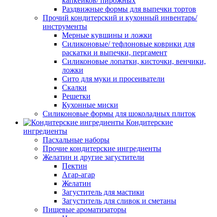
капкейков/ пирожных
Раздвижные формы для выпечки тортов
Прочий кондитерский и кухонный инвентарь/
инструменты
Мерные кувшины и ложки
Силиконовые/ тефлоновые коврики для
раскатки и выпечки, пергамент
Силиконовые лопатки, кисточки, венчики,
ложки
Сито для муки и просеиватели
Скалки
Решетки
Кухонные миски
Силиконовые формы для шоколадных плиток
Кондитерские
ингредиенты
Пасхальные наборы
Прочие кондитерские ингредиенты
Желатин и другие загустители
Пектин
Агар-агар
Желатин
Загуститель для мастики
Загуститель для сливок и сметаны
Пищевые ароматизаторы