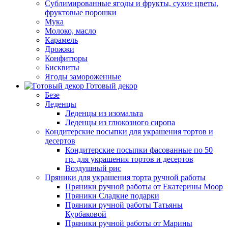
Сублимированные ягоды и фрукты, сухие цветы,
фруктовые порошки
Мука
Молоко, масло
Карамель
Дрожжи
Конфитюры
Бисквиты
Ягоды замороженные
Готовый декор
Безе
Леденцы
Леденцы из изомальта
Леденцы из глюкозного сиропа
Кондитерские посыпки для украшения тортов и
десертов
Кондитерские посыпки фасованные по 50
гр. для украшения тортов и десертов
Воздушный рис
Пряники для украшения торта ручной работы
Пряники ручной работы от Екатерины Моор
Пряники Сладкие подарки
Пряники ручной работы Татьяны
Курбаковой
Пряники ручной работы от Марины