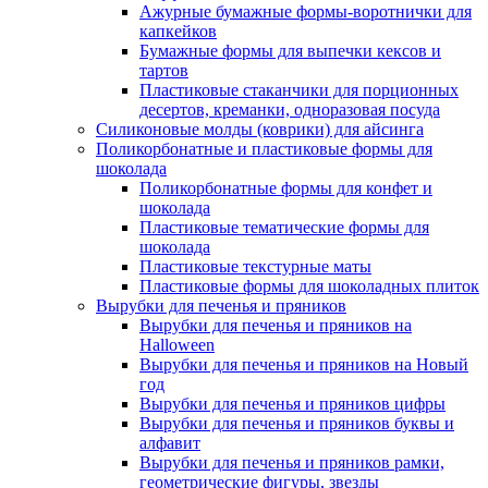
Ажурные бумажные формы-воротнички для
капкейков
Бумажные формы для выпечки кексов и
тартов
Пластиковые стаканчики для порционных
десертов, креманки, одноразовая посуда
Силиконовые молды (коврики) для айсинга
Поликорбонатные и пластиковые формы для
шоколада
Поликорбонатные формы для конфет и
шоколада
Пластиковые тематические формы для
шоколада
Пластиковые текстурные маты
Пластиковые формы для шоколадных плиток
Вырубки для печенья и пряников
Вырубки для печенья и пряников на
Halloween
Вырубки для печенья и пряников на Новый
год
Вырубки для печенья и пряников цифры
Вырубки для печенья и пряников буквы и
алфавит
Вырубки для печенья и пряников рамки,
геометрические фигуры, звезды