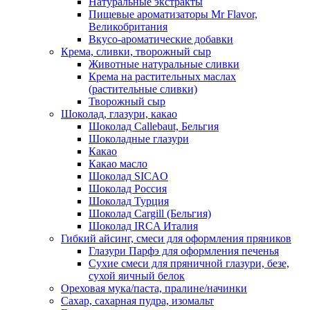
Натуральные экстракты
Пищевые ароматизаторы Mr Flavor,
Великобритания
Вкусо-ароматические добавки
Крема, сливки, творожный сыр
Животные натуральные сливки
Крема на растительных маслах
(растительные сливки)
Творожный сыр
Шоколад, глазури, какао
Шоколад Callebaut, Бельгия
Шоколадные глазури
Какао
Какао масло
Шоколад SICAO
Шоколад Россия
Шоколад Турция
Шоколад Cargill (Бельгия)
Шоколад IRCA Италия
Гибкий айсинг, смеси для оформления пряников
Глазури Парфэ для оформления печенья
Сухие смеси для пряничной глазури, безе,
сухой яичный белок
Ореховая мука/паста, пралине/начинки
Сахар, сахарная пудра, изомальт