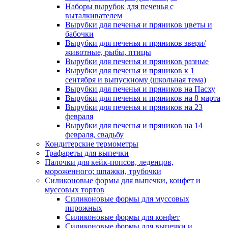
Наборы вырубок для печенья с
выталкивателем
Вырубки для печенья и пряников цветы и
бабочки
Вырубки для печенья и пряников звери/
животные, рыбы, птицы
Вырубки для печенья и пряников разные
Вырубки для печенья и пряников к 1
сентября и выпускному (школьная тема)
Вырубки для печенья и пряников на Пасху
Вырубки для печенья и пряников на 8 марта
Вырубки для печенья и пряников на 23
февраля
Вырубки для печенья и пряников на 14
февраля, свадьбу
Кондитерские термометры
Трафареты для выпечки
Палочки для кейк-попсов, леденцов,
мороженного; шпажки, трубочки
Силиконовые формы для выпечки, конфет и
муссовых тортов
Силиконовые формы для муссовых
пирожных
Силиконовые формы для конфет
Силиконовые формы для выпечки и