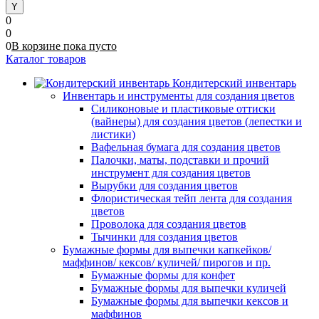
0
0
0
В корзине
пока
пусто
Каталог товаров
Кондитерский инвентарь
Инвентарь и инструменты для создания цветов
Силиконовые и пластиковые оттиски
(вайнеры) для создания цветов (лепестки и
листики)
Вафельная бумага для создания цветов
Палочки, маты, подставки и прочий
инструмент для создания цветов
Вырубки для создания цветов
Флористическая тейп лента для создания
цветов
Проволока для создания цветов
Тычинки для создания цветов
Бумажные формы для выпечки капкейков/
маффинов/ кексов/ куличей/ пирогов и пр.
Бумажные формы для конфет
Бумажные формы для выпечки куличей
Бумажные формы для выпечки кексов и
маффинов