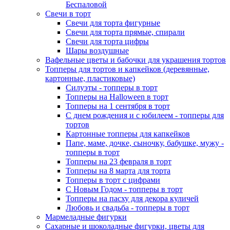
Беспаловой
Свечи в торт
Свечи для торта фигурные
Свечи для торта прямые, спирали
Свечи для торта цифры
Шары воздушные
Вафельные цветы и бабочки для украшения тортов
Топперы для тортов и капкейков (деревянные,
картонные, пластиковые)
Силуэты - топперы в торт
Топперы на Halloween в торт
Топперы на 1 сентября в торт
С днем рождения и с юбилеем - топперы для
тортов
Картонные топперы для капкейков
Папе, маме, дочке, сыночку, бабушке, мужу -
топперы в торт
Топперы на 23 февраля в торт
Топперы на 8 марта для торта
Топперы в торт с цифрами
С Новым Годом - топперы в торт
Топперы на пасху для декора куличей
Любовь и свадьба - топперы в торт
Мармеладные фигурки
Сахарные и шоколадные фигурки, цветы для