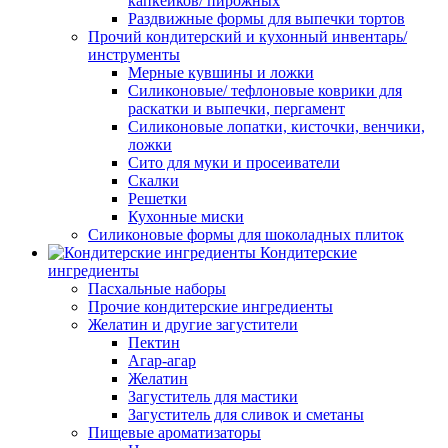
капкейков/ пирожных
Раздвижные формы для выпечки тортов
Прочий кондитерский и кухонный инвентарь/
инструменты
Мерные кувшины и ложки
Силиконовые/ тефлоновые коврики для
раскатки и выпечки, пергамент
Силиконовые лопатки, кисточки, венчики,
ложки
Сито для муки и просеиватели
Скалки
Решетки
Кухонные миски
Силиконовые формы для шоколадных плиток
Кондитерские
ингредиенты
Пасхальные наборы
Прочие кондитерские ингредиенты
Желатин и другие загустители
Пектин
Агар-агар
Желатин
Загуститель для мастики
Загуститель для сливок и сметаны
Пищевые ароматизаторы