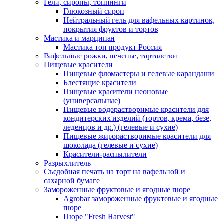
Гели, сиропы, топпинги
Глюкозный сироп
Нейтральный гель для вафельных картинок,
покрытия фруктов и тортов
Мастика и марципан
Мастика топ продукт Россия
Вафельные рожки, печенье, тарталетки
Пищевые красители
Пищевые фломастеры и гелевые карандаши
Блестящие красители
Пищевые красители неоновые
(универсальные)
Пищевые водорастворимые красители для
кондитерских изделий (тортов, крема, безе,
леденцов и др.) (гелевые и сухие)
Пищевые жирорастворимые красители для
шоколада (гелевые и сухие)
Красители-распылители
Разрыхлитель
Съедобная печать на торт на вафельной и
сахарной бумаге
Замороженные фруктовые и ягодные пюре
Agrobar замороженные фруктовые и ягодные
пюре
Пюре "Fresh Harvest"