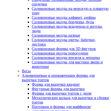
сердечки
Силиконовые молды на морскую и пляжную
тему
Силиконовые молды алфавит, цифры
Силиконовые молды бордюры, бусы
Силиконовые молды младенцы и ангелы,
люди
Силиконовые молды разные
Силиконовые молды цветы, бабочки,
листики
Силиконовые формы для 3D фигурок
Силиконовые молды новогодние
Силиконовые молды вензеля и лепнина
Силиконовые молды для мастики звери и
животные
Весы
Алюминиевые и нержавеющие формы для
выпечки тортов
Форма для выпечки квадрат
Фигурные формы для выпечки
Формы для выпечки тортов с дном
Металлические кольца для выпечки и сборки
тортов
Противни и формы для маффинов/