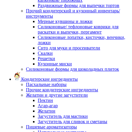
капкейков/ пирожных
Раздвижные формы для выпечки тортов
Прочий кондитерский и кухонный инвентарь/
инструменты
Мерные кувшины и ложки
Силиконовые/ тефлоновые коврики для
раскатки и выпечки, пергамент
Силиконовые лопатки, кисточки, венчики,
ложки
Сито для муки и просеиватели
Скалки
Решетки
Кухонные миски
Силиконовые формы для шоколадных плиток
Кондитерские ингредиенты
Пасхальные наборы
Прочие кондитерские ингредиенты
Желатин и другие загустители
Пектин
Агар-агар
Желатин
Загуститель для мастики
Загуститель для сливок и сметаны
Пищевые ароматизаторы