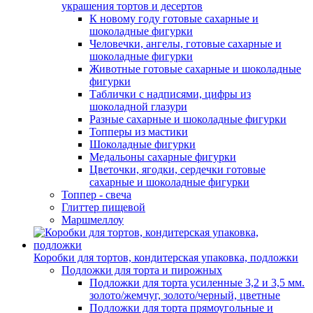
украшения тортов и десертов
К новому году готовые сахарные и
шоколадные фигурки
Человечки, ангелы, готовые сахарные и
шоколадные фигурки
Животные готовые сахарные и шоколадные
фигурки
Таблички с надписями, цифры из
шоколадной глазури
Разные сахарные и шоколадные фигурки
Топперы из мастики
Шоколадные фигурки
Медальоны сахарные фигурки
Цветочки, ягодки, сердечки готовые
сахарные и шоколадные фигурки
Топпер - свеча
Глиттер пищевой
Маршмеллоу
Коробки для тортов, кондитерская упаковка, подложки
Подложки для торта и пирожных
Подложки для торта усиленные 3,2 и 3,5 мм.
золото/жемчуг, золото/черный, цветные
Подложки для торта прямоугольные и