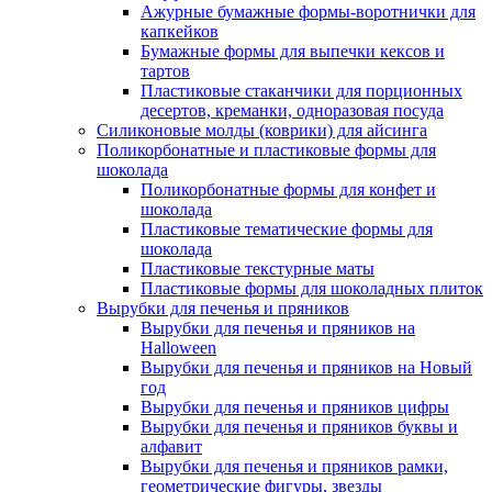
Ажурные бумажные формы-воротнички для
капкейков
Бумажные формы для выпечки кексов и
тартов
Пластиковые стаканчики для порционных
десертов, креманки, одноразовая посуда
Силиконовые молды (коврики) для айсинга
Поликорбонатные и пластиковые формы для
шоколада
Поликорбонатные формы для конфет и
шоколада
Пластиковые тематические формы для
шоколада
Пластиковые текстурные маты
Пластиковые формы для шоколадных плиток
Вырубки для печенья и пряников
Вырубки для печенья и пряников на
Halloween
Вырубки для печенья и пряников на Новый
год
Вырубки для печенья и пряников цифры
Вырубки для печенья и пряников буквы и
алфавит
Вырубки для печенья и пряников рамки,
геометрические фигуры, звезды