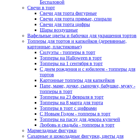
Беспаловой
Свечи в торт
Свечи для торта фигурные
Свечи для торта прямые, спирали
Свечи для торта цифры
Шары воздушные
Вафельные цветы и бабочки для украшения тортов
Топперы для тортов и капкейков (деревянные,
картонные, пластиковые)
Силуэты - топперы в торт
Топперы на Halloween в торт
Топперы на 1 сентября в торт
С днем рождения и с юбилеем - топперы для
тортов
Картонные топперы для капкейков
Папе, маме, дочке, сыночку, бабушке, мужу -
топперы в торт
Топперы на 23 февраля в торт
Топперы на 8 марта для торта
Топперы в торт с цифрами
С Новым Годом - топперы в торт
Топперы на пасху для декора куличей
Любовь и свадьба - топперы в торт
Мармеладные фигурки
Сахарные и шоколадные фигурки, цветы для