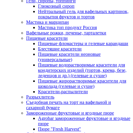
Гели, сиропы, топпинги
Глюкозный сироп
Нейтральный гель для вафельных картинок,
покрытия фруктов и тортов
Мастика и марципан
Мастика топ продукт Россия
Вафельные рожки, печенье, тарталетки
Пищевые красители
Пищевые фломастеры и гелевые карандаши
Блестящие красители
Пищевые красители неоновые
(универсальные)
Пищевые водорастворимые красители для
кондитерских изделий (тортов, крема, безе,
леденцов и др.) (гелевые и сухие)
Пищевые жирорастворимые красители для
шоколада (гелевые и сухие)
Красители-распылители
Разрыхлитель
Съедобная печать на торт на вафельной и
сахарной бумаге
Замороженные фруктовые и ягодные пюре
Agrobar замороженные фруктовые и ягодные
пюре
Пюре "Fresh Harvest"