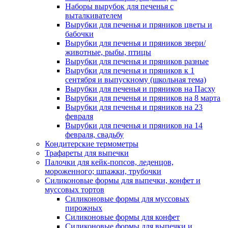
Наборы вырубок для печенья с
выталкивателем
Вырубки для печенья и пряников цветы и
бабочки
Вырубки для печенья и пряников звери/
животные, рыбы, птицы
Вырубки для печенья и пряников разные
Вырубки для печенья и пряников к 1
сентября и выпускному (школьная тема)
Вырубки для печенья и пряников на Пасху
Вырубки для печенья и пряников на 8 марта
Вырубки для печенья и пряников на 23
февраля
Вырубки для печенья и пряников на 14
февраля, свадьбу
Кондитерские термометры
Трафареты для выпечки
Палочки для кейк-попсов, леденцов,
мороженного; шпажки, трубочки
Силиконовые формы для выпечки, конфет и
муссовых тортов
Силиконовые формы для муссовых
пирожных
Силиконовые формы для конфет
Силиконовые формы для выпечки и