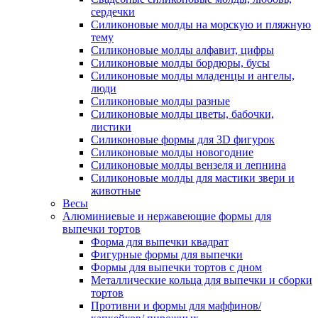
сердечки
Силиконовые молды на морскую и пляжную
тему
Силиконовые молды алфавит, цифры
Силиконовые молды бордюры, бусы
Силиконовые молды младенцы и ангелы,
люди
Силиконовые молды разные
Силиконовые молды цветы, бабочки,
листики
Силиконовые формы для 3D фигурок
Силиконовые молды новогодние
Силиконовые молды вензеля и лепнина
Силиконовые молды для мастики звери и
животные
Весы
Алюминиевые и нержавеющие формы для
выпечки тортов
Форма для выпечки квадрат
Фигурные формы для выпечки
Формы для выпечки тортов с дном
Металлические кольца для выпечки и сборки
тортов
Противни и формы для маффинов/