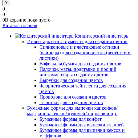
0
0
0
В корзине
пока
пусто
Каталог товаров
Кондитерский инвентарь
Инвентарь и инструменты для создания цветов
Силиконовые и пластиковые оттиски
(вайнеры) для создания цветов (лепестки и
листики)
Вафельная бумага для создания цветов
Палочки, маты, подставки и прочий
инструмент для создания цветов
Вырубки для создания цветов
Флористическая тейп лента для создания
цветов
Проволока для создания цветов
Тычинки для создания цветов
Бумажные формы для выпечки капкейков/
маффинов/ кексов/ куличей/ пирогов и пр.
Бумажные формы для конфет
Бумажные формы для выпечки куличей
Бумажные формы для выпечки кексов и
маффинов