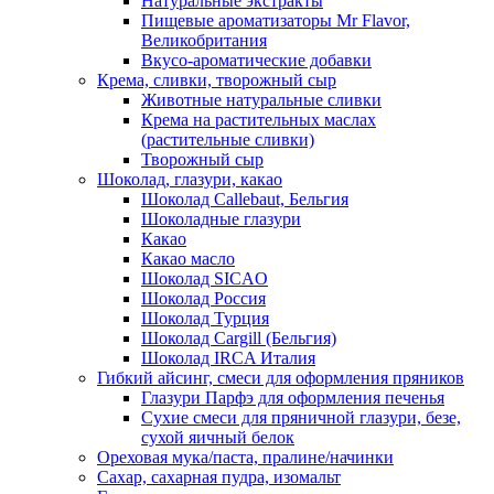
Натуральные экстракты
Пищевые ароматизаторы Mr Flavor,
Великобритания
Вкусо-ароматические добавки
Крема, сливки, творожный сыр
Животные натуральные сливки
Крема на растительных маслах
(растительные сливки)
Творожный сыр
Шоколад, глазури, какао
Шоколад Callebaut, Бельгия
Шоколадные глазури
Какао
Какао масло
Шоколад SICAO
Шоколад Россия
Шоколад Турция
Шоколад Cargill (Бельгия)
Шоколад IRCA Италия
Гибкий айсинг, смеси для оформления пряников
Глазури Парфэ для оформления печенья
Сухие смеси для пряничной глазури, безе,
сухой яичный белок
Ореховая мука/паста, пралине/начинки
Сахар, сахарная пудра, изомальт