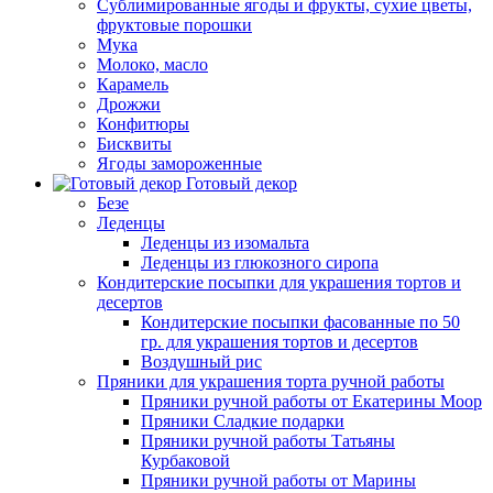
Сублимированные ягоды и фрукты, сухие цветы,
фруктовые порошки
Мука
Молоко, масло
Карамель
Дрожжи
Конфитюры
Бисквиты
Ягоды замороженные
Готовый декор
Безе
Леденцы
Леденцы из изомальта
Леденцы из глюкозного сиропа
Кондитерские посыпки для украшения тортов и
десертов
Кондитерские посыпки фасованные по 50
гр. для украшения тортов и десертов
Воздушный рис
Пряники для украшения торта ручной работы
Пряники ручной работы от Екатерины Моор
Пряники Сладкие подарки
Пряники ручной работы Татьяны
Курбаковой
Пряники ручной работы от Марины