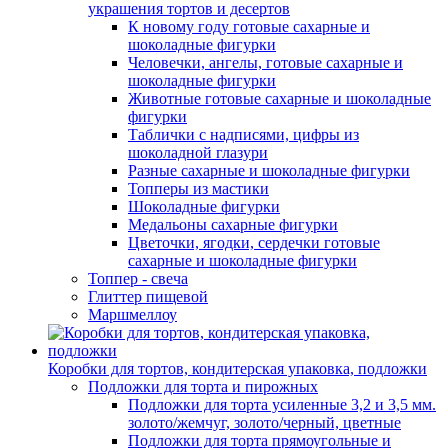
украшения тортов и десертов
К новому году готовые сахарные и
шоколадные фигурки
Человечки, ангелы, готовые сахарные и
шоколадные фигурки
Животные готовые сахарные и шоколадные
фигурки
Таблички с надписями, цифры из
шоколадной глазури
Разные сахарные и шоколадные фигурки
Топперы из мастики
Шоколадные фигурки
Медальоны сахарные фигурки
Цветочки, ягодки, сердечки готовые
сахарные и шоколадные фигурки
Топпер - свеча
Глиттер пищевой
Маршмеллоу
Коробки для тортов, кондитерская упаковка, подложки
Подложки для торта и пирожных
Подложки для торта усиленные 3,2 и 3,5 мм.
золото/жемчуг, золото/черный, цветные
Подложки для торта прямоугольные и