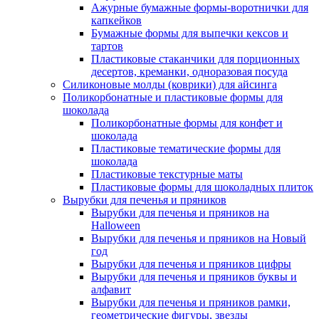
Ажурные бумажные формы-воротнички для
капкейков
Бумажные формы для выпечки кексов и
тартов
Пластиковые стаканчики для порционных
десертов, креманки, одноразовая посуда
Силиконовые молды (коврики) для айсинга
Поликорбонатные и пластиковые формы для
шоколада
Поликорбонатные формы для конфет и
шоколада
Пластиковые тематические формы для
шоколада
Пластиковые текстурные маты
Пластиковые формы для шоколадных плиток
Вырубки для печенья и пряников
Вырубки для печенья и пряников на
Halloween
Вырубки для печенья и пряников на Новый
год
Вырубки для печенья и пряников цифры
Вырубки для печенья и пряников буквы и
алфавит
Вырубки для печенья и пряников рамки,
геометрические фигуры, звезды