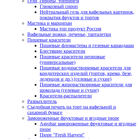
Гели, сиропы, топпинги
Глюкозный сироп
Нейтральный гель для вафельных картинок,
покрытия фруктов и тортов
Мастика и марципан
Мастика топ продукт Россия
Вафельные рожки, печенье, тарталетки
Пищевые красители
Пищевые фломастеры и гелевые карандаши
Блестящие красители
Пищевые красители неоновые
(универсальные)
Пищевые водорастворимые красители для
кондитерских изделий (тортов, крема, безе,
леденцов и др.) (гелевые и сухие)
Пищевые жирорастворимые красители для
шоколада (гелевые и сухие)
Красители-распылители
Разрыхлитель
Съедобная печать на торт на вафельной и
сахарной бумаге
Замороженные фруктовые и ягодные пюре
Agrobar замороженные фруктовые и ягодные
пюре
Пюре "Fresh Harvest"