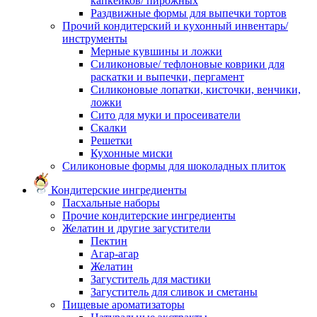
капкейков/ пирожных
Раздвижные формы для выпечки тортов
Прочий кондитерский и кухонный инвентарь/
инструменты
Мерные кувшины и ложки
Силиконовые/ тефлоновые коврики для
раскатки и выпечки, пергамент
Силиконовые лопатки, кисточки, венчики,
ложки
Сито для муки и просеиватели
Скалки
Решетки
Кухонные миски
Силиконовые формы для шоколадных плиток
Кондитерские ингредиенты
Пасхальные наборы
Прочие кондитерские ингредиенты
Желатин и другие загустители
Пектин
Агар-агар
Желатин
Загуститель для мастики
Загуститель для сливок и сметаны
Пищевые ароматизаторы