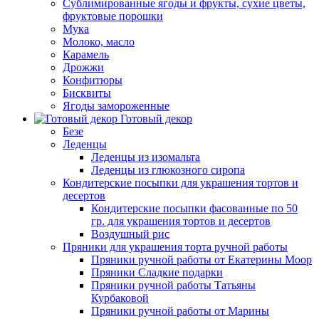
Сублимированные ягоды и фрукты, сухие цветы,
фруктовые порошки
Мука
Молоко, масло
Карамель
Дрожжи
Конфитюры
Бисквиты
Ягоды замороженные
Готовый декор
Безе
Леденцы
Леденцы из изомальта
Леденцы из глюкозного сиропа
Кондитерские посыпки для украшения тортов и
десертов
Кондитерские посыпки фасованные по 50
гр. для украшения тортов и десертов
Воздушный рис
Пряники для украшения торта ручной работы
Пряники ручной работы от Екатерины Моор
Пряники Сладкие подарки
Пряники ручной работы Татьяны
Курбаковой
Пряники ручной работы от Марины