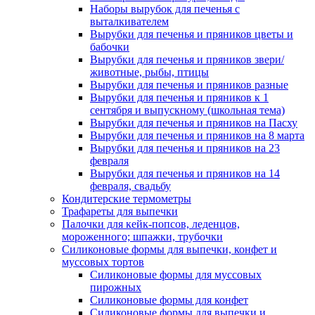
Наборы вырубок для печенья с
выталкивателем
Вырубки для печенья и пряников цветы и
бабочки
Вырубки для печенья и пряников звери/
животные, рыбы, птицы
Вырубки для печенья и пряников разные
Вырубки для печенья и пряников к 1
сентября и выпускному (школьная тема)
Вырубки для печенья и пряников на Пасху
Вырубки для печенья и пряников на 8 марта
Вырубки для печенья и пряников на 23
февраля
Вырубки для печенья и пряников на 14
февраля, свадьбу
Кондитерские термометры
Трафареты для выпечки
Палочки для кейк-попсов, леденцов,
мороженного; шпажки, трубочки
Силиконовые формы для выпечки, конфет и
муссовых тортов
Силиконовые формы для муссовых
пирожных
Силиконовые формы для конфет
Силиконовые формы для выпечки и