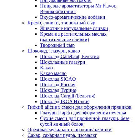
Натуральные экстракты
Пищевые ароматизаторы Mr Flavor,
Великобритания
Вкусо-ароматические добавки
Крема, сливки, творожный сыр
Животные натуральные сливки
Крема на растительных маслах
(растительные сливки)
Творожный сыр
Шоколад, глазури, какао
Шоколад Callebaut, Бельгия
Шоколадные глазури
Какао
Какао масло
Шоколад SICAO
Шоколад Россия
Шоколад Турция
Шоколад Cargill (Бельгия)
Шоколад IRCA Италия
Гибкий айсинг, смеси для оформления пряников
Глазури Парфэ для оформления печенья
Сухие смеси для пряничной глазури, безе,
сухой яичный белок
Ореховая мука/паста, пралине/начинки
Сахар, сахарная пудра, изомальт