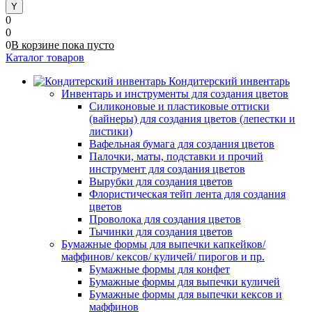
0
0
0
В корзине
пока
пусто
Каталог товаров
Кондитерский инвентарь
Инвентарь и инструменты для создания цветов
Силиконовые и пластиковые оттиски
(вайнеры) для создания цветов (лепестки и
листики)
Вафельная бумага для создания цветов
Палочки, маты, подставки и прочий
инструмент для создания цветов
Вырубки для создания цветов
Флористическая тейп лента для создания
цветов
Проволока для создания цветов
Тычинки для создания цветов
Бумажные формы для выпечки капкейков/
маффинов/ кексов/ куличей/ пирогов и пр.
Бумажные формы для конфет
Бумажные формы для выпечки куличей
Бумажные формы для выпечки кексов и
маффинов