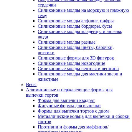
сердечки
Силиконовые молды на морскую и пляжную
тему
Силиконовые молды алфавит, цифры
Силиконовые молды бордюры, бусы
Силиконовые молды младенцы и ангелы,
люди
Силиконовые молды разные
Силиконовые молды цветы, бабочки,
листики
Силиконовые формы для 3D фигурок
Силиконовые молды новогодние
Силиконовые молды вензеля и лепнина
Силиконовые молды для мастики звери и
животные
Весы
Алюминиевые и нержавеющие формы для
выпечки тортов
Форма для выпечки квадрат
Фигурные формы для выпечки
Формы для выпечки тортов с дном
Металлические кольца для выпечки и сборки
тортов
Противни и формы для маффинов/