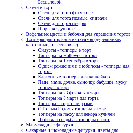
Беспаловой
Свечи в торт
Свечи для торта фигурные
Свечи для торта прямые, спирали
Свечи для торта цифры
Шары воздушные
Вафельные цветы и бабочки для украшения тортов
Топперы для тортов и капкейков (деревянные,
картонные, пластиковые)
Силуэты - топперы в торт
Топперы на Halloween в торт
Топперы на 1 сентября в торт
С днем рождения и с юбилеем - топперы для
тортов
Картонные топперы для капкейков
Папе, маме, дочке, сыночку, бабушке, мужу -
топперы в торт
Топперы на 23 февраля в торт
Топперы на 8 марта для торта
Топперы в торт с цифрами
С Новым Годом - топперы в торт
Топперы на пасху для декора куличей
Любовь и свадьба - топперы в торт
Мармеладные фигурки
Сахарные и шоколадные фигурки, цветы для