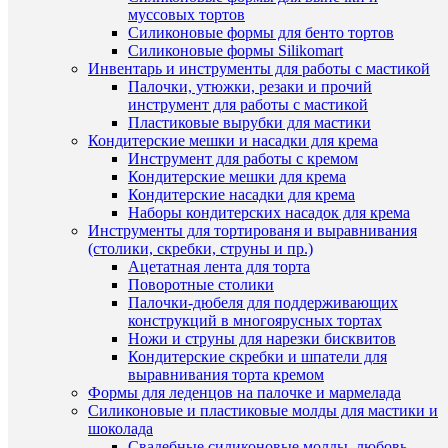
муссовых тортов
Силиконовые формы для бенто тортов
Ар
Силиконовые формы Silikomart
Инвентарь и инструменты для работы с мастикой
Палочки, утюжки, резаки и прочий
инструмент для работы с мастикой
Комме
Пластиковые вырубки для мастики
Кондитерские мешки и насадки для крема
Инструмент для работы с кремом
Кондитерские мешки для крема
Кондитерские насадки для крема
Наборы кондитерских насадок для крема
Инструменты для тортированя и выравнивания
(столики, скребки, струны и пр.)
Ацетатная лента для торта
С
Поворотные столики
ЭТ
Палочки-дюбеля для поддерживающих
ТО
конструкций в многоярусных тортах
Ножи и струны для нарезки бисквитов
ЧА
Кондитерские скребки и шпатели для
ПО
выравнивания торта кремом
(2)
Формы для леденцов на палочке и мармелада
Силиконовые и пластиковые молды для мастики и
шоколада
Свадебные силиконовые молды, любовь,