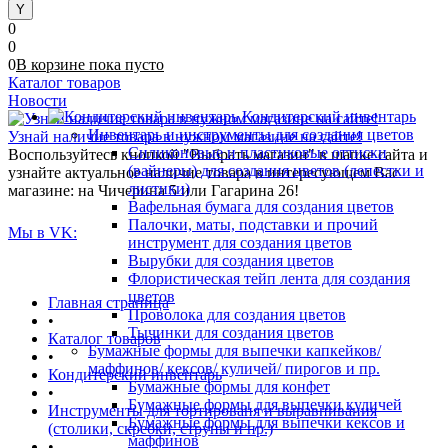
0
0
0
В корзине
пока
пусто
Каталог товаров
Новости
Кондитерский инвентарь
Инвентарь и инструменты для создания цветов
Узнай наличие товара в нужном магазине на сайте!
Силиконовые и пластиковые оттиски
Воспользуйтесь кнопкой "Выбрать магазин" в шапке сайта и
(вайнеры) для создания цветов (лепестки и
узнайте актуальное наличие товара в интересующем Вас
листики)
магазине: на Чичерина 5 или Гагарина 26!
Вафельная бумага для создания цветов
Палочки, маты, подставки и прочий
Мы в VK:
инструмент для создания цветов
Вырубки для создания цветов
Флористическая тейп лента для создания
цветов
Главная страница
Проволока для создания цветов
•
Тычинки для создания цветов
Каталог товаров
Бумажные формы для выпечки капкейков/
•
маффинов/ кексов/ куличей/ пирогов и пр.
Кондитерский инвентарь
Бумажные формы для конфет
•
Бумажные формы для выпечки куличей
Инструменты для тортированя и выравнивания
Бумажные формы для выпечки кексов и
(столики, скребки, струны и пр.)
маффинов
•