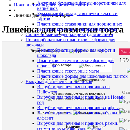
Ажурные бумажные формы-воротнички для
Ножи и струны для нарезки бисквитов
капкейков
•
Бумажные формы для выпечки кексов и
Линейка для разметки торта
тартов
Пластиковые стаканчики для порционных
Линейка для разметки торта
десертов, креманки, одноразовая посуда
Силиконовые молды (коврики) для айсинга
Поликорбонатные и пластиковые формы для
шоколада
Поликорбонатные формы для конфет и
Вернуться в раздел
Артик
Расп
шоколада
159
Пластиковые тематические формы для
Обзор товара
шоколада
Пластиковые текстурные маты
Пластиковые формы для шоколадных плиток
Характеристики
Вырубки для печенья и пряников
Описани
Вырубки для печенья и пряников на
товара:
Halloween
Отз
С этим товаром часто покупают
Вырубки для печенья и пряников на Новый
Линейка
год
для
Вырубки для печенья и пряников цифры
разметки
Похожие товары
Вырубки для печенья и пряников буквы и
торта
алфавит
Вырубки для печенья и пряников рамки,
Характе
Все
Наличие
геометрические фигуры, звезды