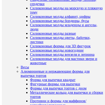
сердечки
Силиконовые молды на морскую и пляжную
тему
Силиконовые молды алфавит, цифры
Быстры
Силиконовые молды бордюры, бусы
просмот
Силиконовые молды младенцы и ангелы,
Шпатель
люди
кондите
Силиконовые молды разные
прямой
Силиконовые молды цветы, бабочки,
19,5х12,
листики
см
Силиконовые формы для 3D фигурок
120
Силиконовые молды новогодние
руб.
Силиконовые молды вензеля и лепнина
/
Силиконовые молды для мастики звери и
шт
животные
Весы
В
Алюминиевые и нержавеющие формы для
корзину
выпечки тортов
Форма для выпечки квадрат
Купить
Фигурные формы для выпечки
в
Формы для выпечки тортов с дном
1
Металлические кольца для выпечки и сборки
клик
тортов
Противни и формы для маффинов/
К
Быстры