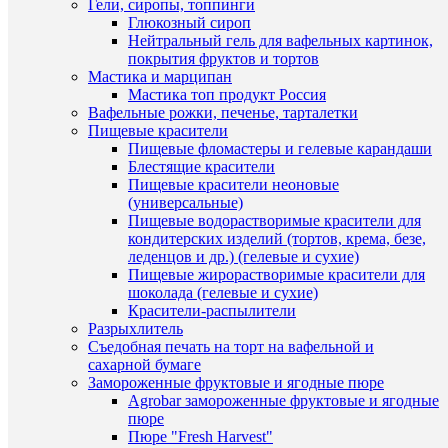
В
Гели, сиропы, топпинги
Нож
корзину
Глюкозный сироп
для
Нейтральный гель для вафельных картинок,
бисквит
Купить
покрытия фруктов и тортов
мелкие
в
Мастика и марципан
зубцы
1
Мастика топ продукт Россия
25см
клик
Вафельные рожки, печенье, тарталетки
310
Пищевые красители
руб.
К
Пищевые фломастеры и гелевые карандаши
/
сравнен
Блестящие красители
шт
Пищевые красители неоновые
В
(универсальные)
В
избранн
Пищевые водорастворимые красители для
корзину
кондитерских изделий (тортов, крема, безе,
леденцов и др.) (гелевые и сухие)
Купить
В
Пищевые жирорастворимые красители для
в
наличии
шоколада (гелевые и сухие)
1
Красители-распылители
клик
Разрыхлитель
Быстры
Съедобная печать на торт на вафельной и
К
просмот
сахарной бумаге
сравнен
Нож
Замороженные фруктовые и ягодные пюре
для
Agrobar замороженные фруктовые и ягодные
В
бисквит
пюре
избранн
с
Пюре "Fresh Harvest"
крупны