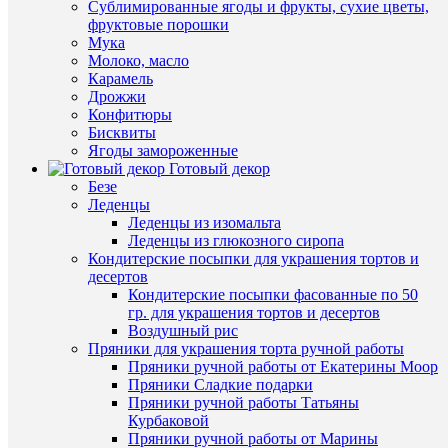
Сублимированные ягоды и фрукты, сухие цветы,
зубцами,
фруктовые порошки
В
рабочая
Мука
наличии
поверхн
Молоко, масло
35
Карамель
см
Дрожжи
440
Конфитюры
руб.
Бисквиты
/
Ягоды замороженные
шт
Готовый декор
Безе
В
Леденцы
корзину
Быстры
Леденцы из изомальта
просмот
Леденцы из глюкозного сиропа
Купить
Выемка
Кондитерские посыпки для украшения тортов и
в
для
десертов
1
заполне
Кондитерские посыпки фасованные по 50
клик
начинко
гр. для украшения тортов и десертов
выпечки
Воздушный рис
К
16,5х2,8
Пряники для украшения торта ручной работы
сравнен
см
Пряники ручной работы от Екатерины Моор
49
Пряники Сладкие подарки
В
руб.
Пряники ручной работы Татьяны
избранн
/
Курбаковой
шт
Пряники ручной работы от Марины