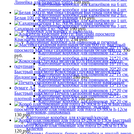
Линейка для разметки торта
159 руб.
Картонные коробки для капкейков на 6 шт.
Картонные коробки для капкейков на 4 шт.
Быстрый просмотр
Картонные коробки для капкейков на 2 шт.
Белая 100 гр. мастика сахарная
115 руб.
Картонные коробки для капкейков на 1 шт.
Быстрый просмотр
Картонные коробки для капкейков на 3 шт.
Сахарная пудра 1 кг. NEW
190 руб.
Коробки для конфет и шоколада
Быстрый просмотр
Картонные коробки для макарон
Краситель красный 100 гр.
234 руб.
Картонные коробки для пряников и печенья
Быстрый
Картонные коробки для пряников 20*15 см.
просмотр
Мастика сахарная ванильная белая 600 гр.
350
Картонные коробки для пряников 12*12 см
руб.
Картонные коробки для пряников 21*21 см.
Картонные коробки для пряников 16*16 см.
Картонные коробки для пряников 20*20 см
Быстрый просмотр
Кокосовая стружка медиум 65%
Картонные коробки для пряников 22*15 см.
Индонезия 200 гр.(крупная)
180 руб.
Картонные коробки для пряников 19*19 см.
Картонные коробки для пряников 15*15 см
Картонные коробки для пряников 12*20 см
Быстрый просмотр
Печать съедобной картинки на
Картонные коробки для пряников 25*25 см
плотной вафельной бумаге А4
160 руб.
Картонные коробки для пряников 30*20 см
Быстрый
Картонные коробки для зефира, эклеров,
просмотр
Короб пластиковый для торта D-30см h-12см
пончиков, пирожных
130 руб.
Картонные коробки для куличей/кексов
Быстрый
Упаковочные пакетики для пряников, леденцов,
просмотр
Короб пластиковый для торта D-28см h-13см
куличей
120 руб.
Зажимы, бантики, бирки, наклейки и другой декор