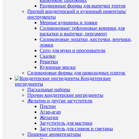
капкейков/ пирожных
сравнен
просмот
Раздвижные формы для выпечки тортов
Кольцо
Прочий кондитерский и кухонный инвентарь/
В
для
инструменты
избранн
торта
Мерные кувшины и ложки
раздвиж
Силиконовые/ тефлоновые коврики для
регулир
раскатки и выпечки, пергамент
В
16-
Силиконовые лопатки, кисточки, венчики,
наличии
30
ложки
см.
Сито для муки и просеиватели
680
Скалки
руб.
Решетки
/
Кухонные миски
шт
Силиконовые формы для шоколадных плиток
Кондитерские
В
ингредиенты
корзину
Пасхальные наборы
ПО
Прочие кондитерские ингредиенты
Купить
Желатин и другие загустители
ТО
в
Пектин
1
(8)
Агар-агар
клик
Желатин
Загуститель для мастики
К
Загуститель для сливок и сметаны
сравнен
Пищевые ароматизаторы