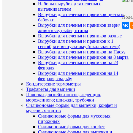
характ
Наборы вырубок для печенья с
Наши
выталкивателем
Распрод
предложе
Вырубки для печенья и пряников цветы и
Поде
Товары
бабочки
для
Вырубки для печенья и пряников звери/
Производи
дома
животные, рыбы, птицы
Доляна
Вырубки для печенья и пряников разные
Срок
Не
Вырубки для печенья и пряников к 1
годности
огранич
сентября и выпускному (школьная тема)
Вырубки для печенья и пряников на Пасху
Артикул
1131214
Вырубки для печенья и пряников на 8 марта
Старая
249
Вырубки для печенья и пряников на 23
цена
февраля
Вырубки для печенья и пряников на 14
февраля, свадьбу
Кондитерские термометры
ХА
Трафареты для выпечки
Палочки для кейк-попсов, леденцов,
Про
мороженного; шпажки, трубочки
Силиконовые формы для выпечки, конфет и
муссовых тортов
Силиконовые формы для муссовых
пирожных
Силиконовые формы для конфет
Силиконовые формы для выпечки и