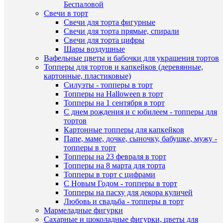
Беспаловой
В
В
Свечи в торт
наличии
корзину
Свечи для торта фигурные
Свечи для торта прямые, спирали
Купить
Свечи для торта цифры
в
Шары воздушные
1
Вафельные цветы и бабочки для украшения тортов
клик
Топперы для тортов и капкейков (деревянные,
Быстры
картонные, пластиковые)
К
просмот
Силуэты - топперы в торт
сравнен
Нож
Топперы на Halloween в торт
для
Топперы на 1 сентября в торт
В
бисквит
С днем рождения и с юбилеем - топперы для
избранн
мелкие
тортов
зубцы,
Картонные топперы для капкейков
длина
Папе, маме, дочке, сыночку, бабушке, мужу -
В
лезвия
топперы в торт
наличии
30см.
Топперы на 23 февраля в торт
360
Топперы на 8 марта для торта
руб.
Топперы в торт с цифрами
/
С Новым Годом - топперы в торт
шт
Топперы на пасху для декора куличей
Любовь и свадьба - топперы в торт
В
Мармеладные фигурки
Быстры
корзину
Сахарные и шоколадные фигурки, цветы для
просмот