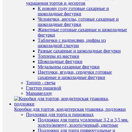
украшения тортов и десертов
Валик
Купить
К новому году готовые сахарные и
для
в
шоколадные фигурки
нарезки
1
Человечки, ангелы, готовые сахарные и
теста
клик
шоколадные фигурки
"Помощ
Животные готовые сахарные и шоколадные
119
К
фигурки
руб.
сравнен
Таблички с надписями, цифры из
/
шоколадной глазури
шт
В
Разные сахарные и шоколадные фигурки
избранн
Топперы из мастики
В
Шоколадные фигурки
корзину
Медальоны сахарные фигурки
В
Цветочки, ягодки, сердечки готовые
Купить
наличии
сахарные и шоколадные фигурки
в
Топпер - свеча
1
Глиттер пищевой
клик
Маршмеллоу
К
сравнен
Быстры
Коробки для тортов, кондитерская упаковка, подложки
просмот
Подложки для торта и пирожных
В
Нож
Подложки для торта усиленные 3,2 и 3,5 мм.
избранн
для
золото/жемчуг, золото/черный, цветные
бисквит
Подложки для торта прямоугольные и