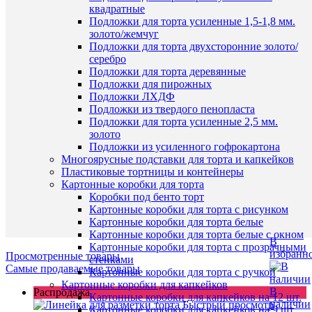
ровный
квадратные
В
край
Подложки для торта усиленные 1,5-1,8 мм.
наличии
30см
золото/жемчуг
360
Подложки для торта двухсторонние золото/
руб.
серебро
/
Подложки для торта деревянные
шт
Подложки для пирожных
Подложки ЛХДФ
В
Наличие
Подложки из твердого пенопласта
корзину
в
Подложки для торта усиленные 2,5 мм.
магазин
золото
Купить
Подложки из усиленного гофрокартона
Назван
в
Многоярусные подставки для торта и капкейков
1
Пластиковые тортницы и контейнеры
Основн
клик
Картонные коробки для торта
склад (у
Коробки под бенто торт
Чичери
К
Картонные коробки для торта с рисунком
5)
сравнен
Картонные коробки для торта белые
Картонные коробки для торта белые с окном
В
Картонные коробки для торта с прозрачными
избранн
Просмотренные товары
стенками
Самые продаваемые товары
Картонные коробки для торта с ручкой
Картонные коробки для капкейков
В
Распродажа
Картонные коробки для капкейков на 12 шт.
наличии
Быстрый просмотр
Картонные коробки для капкейков на 9 шт.