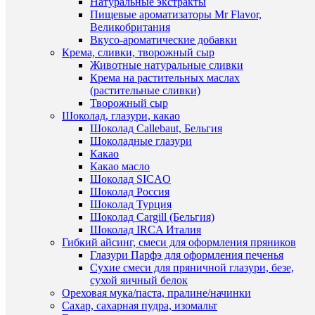
Натуральные экстракты
В
Пищевые ароматизаторы Mr Flavor,
избранн
Великобритания
Вкусо-ароматические добавки
Крема, сливки, творожный сыр
В
Животные натуральные сливки
наличии
Крема на растительных маслах
(растительные сливки)
Быстры
Творожный сыр
просмот
Шоколад, глазури, какао
Резак
Шоколад Callebaut, Бельгия
удаляю
Шоколадные глазури
середин
Какао
в
Какао масло
капкейк
Шоколад SICAO
для
Шоколад Россия
заполне
Шоколад Турция
начинко
Шоколад Cargill (Бельгия)
6,5*4,5*
Шоколад IRCA Италия
см.
Гибкий айсинг, смеси для оформления пряников
120
Глазури Парфэ для оформления печенья
руб.
Сухие смеси для пряничной глазури, безе,
/
сухой яичный белок
шт
Ореховая мука/паста, пралине/начинки
Быстры
Сахар, сахарная пудра, изомальт
просмот