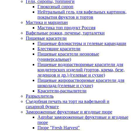
Гели, сиропы, топпинги
Глюкозный сироп
Нейтральный гель для вафельных картинок,
покрытия фруктов и тортов
Мастика и марципан
Мастика топ продукт Россия
Вафельные рожки, печенье, тарталетки
Пищевые красители
Пищевые фломастеры и гелевые карандаши
Блестящие красители
Пищевые красители неоновые
(универсальные)
Пищевые водорастворимые красители для
кондитерских изделий (тортов, крема, безе,
леденцов и др.) (гелевые и сухие)
Пищевые жирорастворимые красители для
шоколада (гелевые и сухие)
Красители-распылители
Разрыхлитель
Съедобная печать на торт на вафельной и
сахарной бумаге
Замороженные фруктовые и ягодные пюре
Agrobar замороженные фруктовые и ягодные
пюре
Пюре "Fresh Harvest"