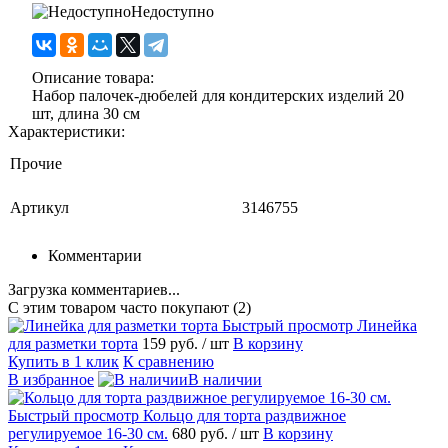
Недоступно
Описание товара:
Набор палочек-дюбелей для кондитерских изделий 20
шт, длина 30 см
Характеристики:
Прочие
Артикул
3146755
Комментарии
Загрузка комментариев...
С этим товаром часто покупают (2)
Быстрый просмотр
Линейка
для разметки торта
159 руб.
/ шт
В корзину
Купить в 1 клик
К сравнению
В избранное
В наличии
Быстрый просмотр
Кольцо для торта раздвижное
регулируемое 16-30 см.
680 руб.
/ шт
В корзину