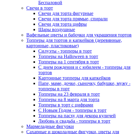
Беспаловой
Свечи в торт
Свечи для торта фигурные
Свечи для торта прямые, спирали
Свечи для торта цифры
Шары воздушные
Вафельные цветы и бабочки для украшения тортов
Топперы для тортов и капкейков (деревянные,
картонные, пластиковые)
Силуэты - топперы в торт
Топперы на Halloween в торт
Топперы на 1 сентября в торт
С днем рождения и с юбилеем - топперы для
тортов
Картонные топперы для капкейков
Папе, маме, дочке, сыночку, бабушке, мужу -
топперы в торт
Топперы на 23 февраля в торт
Топперы на 8 марта для торта
Топперы в торт с цифрами
С Новым Годом - топперы в торт
Топперы на пасху для декора куличей
Любовь и свадьба - топперы в торт
Мармеладные фигурки
Сахарные и шоколадные фигурки, цветы для