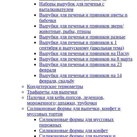
Наборы вырубок для печенья с
выталкивателем
Вырубки для печенья и пряников цветы и
бабочки
Вырубки для печенья и пряников звери/
животные, рыбы, птицы
Вырубки для печенья и пряников разные
Вырубки для печенья и пряников к 1
сентября и выпускному (школьная тема)
Вырубки для печенья и пряников на Пасху
Вырубки для печенья и пряников на 8 марта
Вырубки для печенья и пряников на 23
февраля
Вырубки для печенья и пряников на 14
февраля, свадьбу
Кондитерские термометры
Трафареты для выпечки
Палочки для кейк-попсов, леденцов,
мороженного; шпажки, трубочки
Силиконовые формы для выпечки, конфет и
муссовых тортов
Силиконовые формы для муссовых
пирожных
Силиконовые формы для конфет
Силиконовые формы для выпечки и