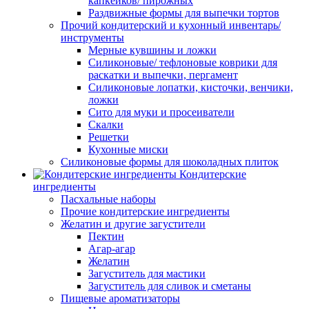
капкейков/ пирожных
Раздвижные формы для выпечки тортов
Прочий кондитерский и кухонный инвентарь/
инструменты
Мерные кувшины и ложки
Силиконовые/ тефлоновые коврики для
раскатки и выпечки, пергамент
Силиконовые лопатки, кисточки, венчики,
ложки
Сито для муки и просеиватели
Скалки
Решетки
Кухонные миски
Силиконовые формы для шоколадных плиток
Кондитерские
ингредиенты
Пасхальные наборы
Прочие кондитерские ингредиенты
Желатин и другие загустители
Пектин
Агар-агар
Желатин
Загуститель для мастики
Загуститель для сливок и сметаны
Пищевые ароматизаторы