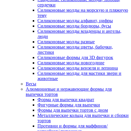
сердечки
Силиконовые молды на морскую и пляжную
тему
Силиконовые молды алфавит, цифры
Силиконовые молды бордюры, бусы
Силиконовые молды младенцы и ангелы,
люди
Силиконовые молды разные
Силиконовые молды цветы, бабочки,
листики
Силиконовые формы для 3D фигурок
Силиконовые молды новогодние
Силиконовые молды вензеля и лепнина
Силиконовые молды для мастики звери и
животные
Весы
Алюминиевые и нержавеющие формы для
выпечки тортов
Форма для выпечки квадрат
Фигурные формы для выпечки
Формы для выпечки тортов с дном
Металлические кольца для выпечки и сборки
тортов
Противни и формы для маффинов/