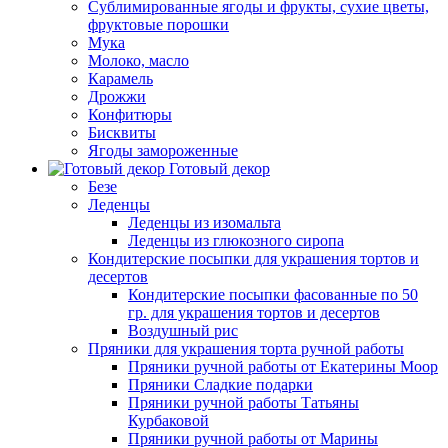
Сублимированные ягоды и фрукты, сухие цветы,
фруктовые порошки
Мука
Молоко, масло
Карамель
Дрожжи
Конфитюры
Бисквиты
Ягоды замороженные
Готовый декор
Безе
Леденцы
Леденцы из изомальта
Леденцы из глюкозного сиропа
Кондитерские посыпки для украшения тортов и
десертов
Кондитерские посыпки фасованные по 50
гр. для украшения тортов и десертов
Воздушный рис
Пряники для украшения торта ручной работы
Пряники ручной работы от Екатерины Моор
Пряники Сладкие подарки
Пряники ручной работы Татьяны
Курбаковой
Пряники ручной работы от Марины