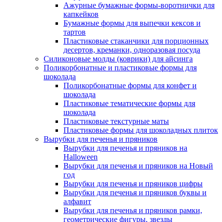
Ажурные бумажные формы-воротнички для
капкейков
Бумажные формы для выпечки кексов и
тартов
Пластиковые стаканчики для порционных
десертов, креманки, одноразовая посуда
Силиконовые молды (коврики) для айсинга
Поликорбонатные и пластиковые формы для
шоколада
Поликорбонатные формы для конфет и
шоколада
Пластиковые тематические формы для
шоколада
Пластиковые текстурные маты
Пластиковые формы для шоколадных плиток
Вырубки для печенья и пряников
Вырубки для печенья и пряников на
Halloween
Вырубки для печенья и пряников на Новый
год
Вырубки для печенья и пряников цифры
Вырубки для печенья и пряников буквы и
алфавит
Вырубки для печенья и пряников рамки,
геометрические фигуры, звезды