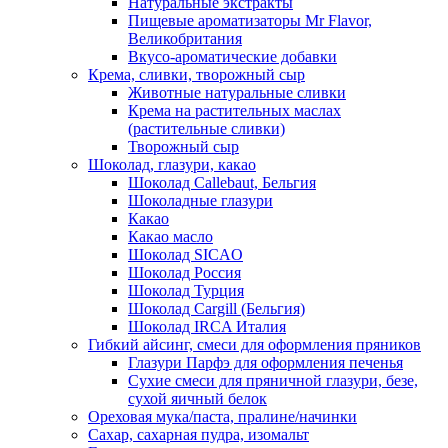
Натуральные экстракты
Пищевые ароматизаторы Mr Flavor,
Великобритания
Вкусо-ароматические добавки
Крема, сливки, творожный сыр
Животные натуральные сливки
Крема на растительных маслах
(растительные сливки)
Творожный сыр
Шоколад, глазури, какао
Шоколад Callebaut, Бельгия
Шоколадные глазури
Какао
Какао масло
Шоколад SICAO
Шоколад Россия
Шоколад Турция
Шоколад Cargill (Бельгия)
Шоколад IRCA Италия
Гибкий айсинг, смеси для оформления пряников
Глазури Парфэ для оформления печенья
Сухие смеси для пряничной глазури, безе,
сухой яичный белок
Ореховая мука/паста, пралине/начинки
Сахар, сахарная пудра, изомальт