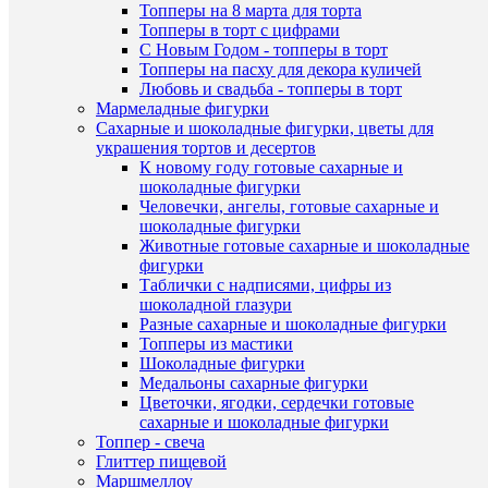
Топперы на 8 марта для торта
руб.
Топперы в торт с цифрами
/
С Новым Годом - топперы в торт
шт
Топперы на пасху для декора куличей
Любовь и свадьба - топперы в торт
В
Мармеладные фигурки
корзину
Сахарные и шоколадные фигурки, цветы для
украшения тортов и десертов
Купить
К новому году готовые сахарные и
в
шоколадные фигурки
1
Человечки, ангелы, готовые сахарные и
Быстры
клик
шоколадные фигурки
просмот
Животные готовые сахарные и шоколадные
"Снежин
К
фигурки
новая"
сравнен
Таблички с надписями, цифры из
набор
шоколадной глазури
вырубок
В
Разные сахарные и шоколадные фигурки
для
избранн
Топперы из мастики
мастики
Шоколадные фигурки
3
Медальоны сахарные фигурки
шт.
В
Цветочки, ягодки, сердечки готовые
220
наличии
сахарные и шоколадные фигурки
руб.
Топпер - свеча
/
Глиттер пищевой
шт
Маршмеллоу