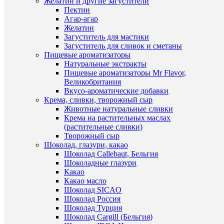
Желатин и другие загустители
150
Пектин
руб.
Агар-агар
/
Желатин
шт
Загуститель для мастики
Загуститель для сливок и сметаны
В
Пищевые ароматизаторы
корзину
Натуральные экстракты
Пищевые ароматизаторы Mr Flavor,
Купить
Великобритания
в
Вкусо-ароматические добавки
1
Крема, сливки, творожный сыр
клик
Быстры
Животные натуральные сливки
просмот
Крема на растительных маслах
К
"Хвост
(растительные сливки)
сравнен
русалки
Творожный сыр
набор
Шоколад, глазури, какао
В
кондите
Шоколад Callebaut, Бельгия
избранн
вырубок
Шоколадные глазури
2
Какао
шт
Какао масло
В
119
Шоколад SICAO
наличии
руб.
Шоколад Россия
/
Шоколад Турция
шт
Шоколад Cargill (Бельгия)