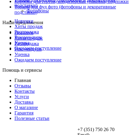
Коробки для тортов, кондитерская упаковка, подложки
подставки)
Товары для фуд фото (фотофоны и декоративные
Фотофоны
подставки)
Новинки
Наши предложения
Хиты продаж
Распродажа
Новинки
Рекомендуем
Хиты продаж
Уценка
Распродажа
Ожидаем поступление
Рекомендуем
Уценка
Ожидаем поступление
Помощь и сервисы
Главная
Отзывы
Контакты
Услуги
Доставка
О магазине
Гарантия
Полезные статьи
+7 (351) 750 26 70
Email: