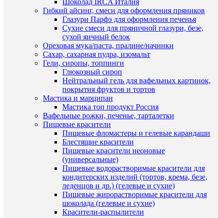
Шоколад IRCA Италия
В
Гибкий айсинг, смеси для оформления пряников
корзину
Глазури Парфэ для оформления печенья
Сухие смеси для пряничной глазури, безе,
Купить
сухой яичный белок
в
Ореховая мука/паста, пралине/начинки
1
Сахар, сахарная пудра, изомальт
Быстры
клик
Гели, сиропы, топпинги
просмот
Глюкозный сироп
Набор
К
Нейтральный гель для вафельных картинок,
вырубок
сравнен
покрытия фруктов и тортов
«Цветок
Мастика и марципан
Листок.
В
Мастика топ продукт Россия
Звёздочк
избранн
Вафельные рожки, печенье, тарталетки
3шт.
Пищевые красители
110
Пищевые фломастеры и гелевые карандаши
руб.
В
Блестящие красители
/
наличии
Пищевые красители неоновые
шт
(универсальные)
Пищевые водорастворимые красители для
В
кондитерских изделий (тортов, крема, безе,
корзину
леденцов и др.) (гелевые и сухие)
Пищевые жирорастворимые красители для
Купить
шоколада (гелевые и сухие)
в
Красители-распылители
1