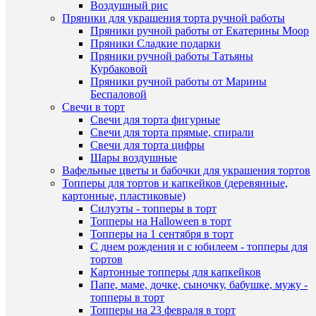
шт.
Воздушный рис
150
Пряники для украшения торта ручной работы
К
руб.
Пряники ручной работы от Екатерины Моор
сравнен
/
Пряники Сладкие подарки
шт
Пряники ручной работы Татьяны
В
Курбаковой
избранн
В
Пряники ручной работы от Марины
корзину
Беспаловой
Свечи в торт
В
Купить
Свечи для торта фигурные
наличии
в
Свечи для торта прямые, спирали
1
Свечи для торта цифры
клик
Шары воздушные
Вафельные цветы и бабочки для украшения тортов
К
Топперы для тортов и капкейков (деревянные,
сравнен
картонные, пластиковые)
Силуэты - топперы в торт
В
Топперы на Halloween в торт
Быстры
избранн
Топперы на 1 сентября в торт
просмот
С днем рождения и с юбилеем - топперы для
"Звездоч
тортов
набор
В
Картонные топперы для капкейков
плунжер
наличии
Папе, маме, дочке, сыночку, бабушке, мужу -
3
топперы в торт
шт.
Топперы на 23 февраля в торт
150