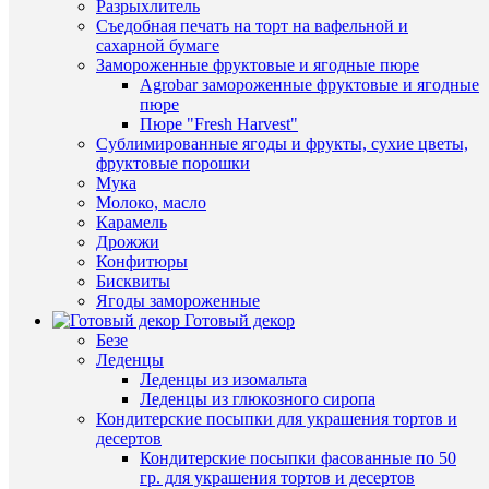
Разрыхлитель
клик
Съедобная печать на торт на вафельной и
сахарной бумаге
К
Замороженные фруктовые и ягодные пюре
сравнен
Быстры
Agrobar замороженные фруктовые и ягодные
просмот
пюре
В
Набор
Пюре "Fresh Harvest"
избранн
печатей
Сублимированные ягоды и фрукты, сухие цветы,
для
фруктовые порошки
мастики
Мука
В
"Лапы"
Молоко, масло
наличии
2шт,
Карамель
4,5х5/
Дрожжи
3х3см
Конфитюры
180
Бисквиты
руб.
Ягоды замороженные
/
Готовый декор
шт
Безе
Леденцы
В
Быстры
Леденцы из изомальта
корзину
просмот
Леденцы из глюкозного сиропа
"Бабочк
Кондитерские посыпки для украшения тортов и
Купить
набор
десертов
в
плунжер
Кондитерские посыпки фасованные по 50
1
3
гр. для украшения тортов и десертов
клик