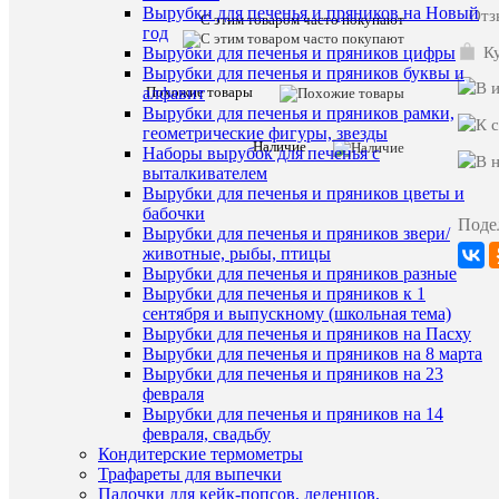
Вырубки для печенья и пряников на Новый
Отз
С этим товаром часто покупают
год
Характе
Все
Ку
Вырубки для печенья и пряников цифры
характ
Вырубки для печенья и пряников буквы и
Наши
Похожие товары
алфавит
Распрод
предложе
Вырубки для печенья и пряников рамки,
геометрические фигуры, звезды
Производи
Китай
Наличие
Наборы вырубок для печенья с
5*3;
выталкивателем
4*2,5;
Размер
Вырубки для печенья и пряников цветы и
3,5*2;
бабочки
см
Поде
Вырубки для печенья и пряников звери/
Материал
Пластик
животные, рыбы, птицы
Количеств
Вырубки для печенья и пряников разные
штук
3
Вырубки для печенья и пряников к 1
в
шт.
сентября и выпускному (школьная тема)
наборе
Вырубки для печенья и пряников на Пасху
Старая
Вырубки для печенья и пряников на 8 марта
129
цена
Вырубки для печенья и пряников на 23
февраля
Вырубки для печенья и пряников на 14
февраля, свадьбу
ХА
Кондитерские термометры
Трафареты для выпечки
Палочки для кейк-попсов, леденцов,
Про