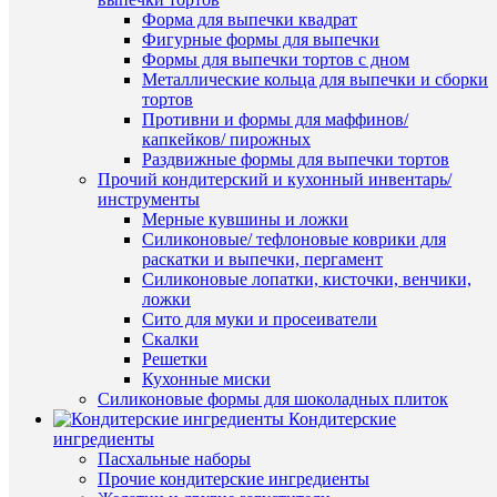
Форма для выпечки квадрат
В
Фигурные формы для выпечки
корзину
Формы для выпечки тортов с дном
Металлические кольца для выпечки и сборки
тортов
Купить
ПО
Противни и формы для маффинов/
в
ТО
капкейков/ пирожных
1
Раздвижные формы для выпечки тортов
клик
(8)
Прочий кондитерский и кухонный инвентарь/
инструменты
К
Мерные кувшины и ложки
сравнен
Силиконовые/ тефлоновые коврики для
раскатки и выпечки, пергамент
В
Силиконовые лопатки, кисточки, венчики,
избранн
ложки
Сито для муки и просеиватели
Скалки
В
Быстры
Решетки
наличии
просмот
Кухонные миски
Набор
Силиконовые формы для шоколадных плиток
вырубок
Кондитерские
для
ингредиенты
мастики
Пасхальные наборы
"Бантик"
Прочие кондитерские ингредиенты
3шт.