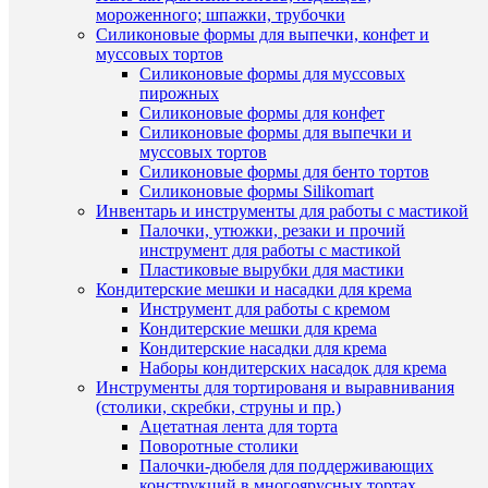
мороженного; шпажки, трубочки
Силиконовые формы для выпечки, конфет и
муссовых тортов
Силиконовые формы для муссовых
пирожных
Силиконовые формы для конфет
Раз
Силиконовые формы для выпечки и
муссовых тортов
Ма
Силиконовые формы для бенто тортов
Силиконовые формы Silikomart
Инвентарь и инструменты для работы с мастикой
Палочки, утюжки, резаки и прочий
инструмент для работы с мастикой
Пластиковые вырубки для мастики
Комме
Кондитерские мешки и насадки для крема
Инструмент для работы с кремом
Кондитерские мешки для крема
Кондитерские насадки для крема
Наборы кондитерских насадок для крема
Инструменты для тортированя и выравнивания
(столики, скребки, струны и пр.)
Ацетатная лента для торта
Поворотные столики
С
Палочки-дюбеля для поддерживающих
ЭТ
конструкций в многоярусных тортах