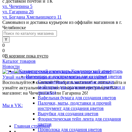
с доставкой почтой и ТК
ул. Чичерина 5
ул. Гагарина 26
ул. Богдана Хмельницкого 11
Самовывоз и доставка курьером из оффлайн магазинов в г.
Челябинске
0
0
0
В корзине
пока
пусто
Каталог товаров
Новости
Кондитерский инвентарь
Инвентарь и инструменты для создания цветов
Узнай наличие товара в нужном магазине на сайте!
Силиконовые и пластиковые оттиски
Воспользуйтесь кнопкой "Выбрать магазин" в шапке сайта и
(вайнеры) для создания цветов (лепестки и
узнайте актуальное наличие товара в интересующем Вас
листики)
магазине: на Чичерина 5 или Гагарина 26!
Вафельная бумага для создания цветов
Палочки, маты, подставки и прочий
Мы в VK:
инструмент для создания цветов
Вырубки для создания цветов
Флористическая тейп лента для создания
цветов
Главная страница
Проволока для создания цветов
•