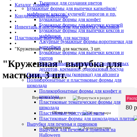
Тычинки для создания цветов
Каталог товаров
Бумажные формы для выпечки капкейков/
•
маффинов/ кексов/ куличей/ пирогов и пр.
Кондитерский инвентарь
Бумажные формы для конфет
•
Бумажные формы для выпечки куличей
Инвентарь и инструменты для работы с мастикой
Бумажные формы для выпечки кексов и
•
маффинов
Пластиковые вырубки для мастики
Ажурные бумажные формы-воротнички для
•
капкейков
"Кружевная" вырубка для масткии, 3 шт.
Бумажные формы для выпечки кексов и
тартов
"Кружевная" вырубка для
Пластиковые стаканчики для порционных
десертов, креманки, одноразовая посуда
масткии, 3 шт.
Силиконовые молды (коврики) для айсинга
Поликорбонатные и пластиковые формы для
шоколада
Поликорбонатные формы для конфет и
шоколада
Вернуться в раздел
Описани
Артик
Расп
Пластиковые тематические формы для
товара:
80 
шоколада
"Кружевна
Обзор товара
Пластиковые текстурные маты
вырубка
Пластиковые формы для шоколадных плиток
для
Вырубки для печенья и пряников
масткии,
Характеристики
Вырубки для печенья и пряников на
3
Halloween
шт.