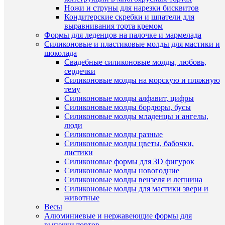
ТО
Ножи и струны для нарезки бисквитов
Кондитерские скребки и шпатели для
ЧА
выравнивания торта кремом
ПО
Формы для леденцов на палочке и мармелада
(1)
Силиконовые и пластиковые молды для мастики и
шоколада
Свадебные силиконовые молды, любовь,
сердечки
Силиконовые молды на морскую и пляжную
тему
Силиконовые молды алфавит, цифры
Силиконовые молды бордюры, бусы
Силиконовые молды младенцы и ангелы,
Быстры
люди
просмот
Силиконовые молды разные
Мастика
Силиконовые молды цветы, бабочки,
сахарная
листики
ванильн
Силиконовые формы для 3D фигурок
белая
Силиконовые молды новогодние
600
Силиконовые молды вензеля и лепнина
гр.
Силиконовые молды для мастики звери и
350
животные
руб.
Весы
/
Алюминиевые и нержавеющие формы для
шт
выпечки тортов