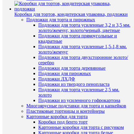
В
корзину
Быстры
Коробки для тортов, кондитерская упаковка, подложки
просмот
Подложки для торта и пирожных
Купить
"Сердца
Подложки для торта усиленные 3,2 и 3,5 мм.
в
вырубки
золото/жемчуг, золото/черный, цветные
1
для
Подложки для торта прямоугольные и
клик
мастики
квадратные
79
Подложки для торта усиленные 1,5-1,8 мм.
К
руб.
золото/жемчуг
сравнен
/
Подложки для торта двухсторонние золото/
шт
серебро
В
Подложки для торта деревянные
избранн
В
Подложки для пирожных
корзину
Подложки ЛХДФ
Подложки из твердого пенопласта
В
Купить
Наличие
Подложки для торта усиленные 2,5 мм.
наличии
в
в
золото
1
магазин
Подложки из усиленного гофрокартона
клик
Многоярусные подставки для торта и капкейков
Назван
Пластиковые тортницы и контейнеры
К
Картонные коробки для торта
Основн
сравнен
Коробки под бенто торт
склад (у
Картонные коробки для торта с рисунком
Чичери
В
Картонные коробки для торта белые
5)