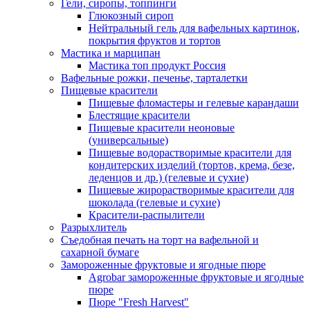
Гели, сиропы, топпинги
Глюкозный сироп
Нейтральный гель для вафельных картинок,
покрытия фруктов и тортов
Мастика и марципан
Мастика топ продукт Россия
Вафельные рожки, печенье, тарталетки
Пищевые красители
Пищевые фломастеры и гелевые карандаши
Блестящие красители
Пищевые красители неоновые
(универсальные)
Пищевые водорастворимые красители для
кондитерских изделий (тортов, крема, безе,
леденцов и др.) (гелевые и сухие)
Пищевые жирорастворимые красители для
шоколада (гелевые и сухие)
Красители-распылители
Разрыхлитель
Съедобная печать на торт на вафельной и
сахарной бумаге
Замороженные фруктовые и ягодные пюре
Agrobar замороженные фруктовые и ягодные
пюре
Пюре "Fresh Harvest"