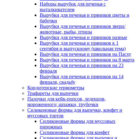
Наборы вырубок для печенья с
выталкивателем
Вырубки для печенья и пряников цветы и
бабочки
Вырубки для печенья и пряников звери/
животные, рыбы, птицы
Вырубки для печенья и пряников разные
Вырубки для печенья и пряников к 1
сентября и выпускному (школьная тема)
Вырубки для печенья и пряников на Пасху
Вырубки для печенья и пряников на 8 марта
Вырубки для печенья и пряников на 23
февраля
Вырубки для печенья и пряников на 14
февраля, свадьбу
Кондитерские термометры
Трафареты для выпечки
Палочки для кейк-попсов, леденцов,
мороженного; шпажки, трубочки
Силиконовые формы для выпечки, конфет и
муссовых тортов
Силиконовые формы для муссовых
пирожных
Силиконовые формы для конфет
Силиконовые формы для выпечки и