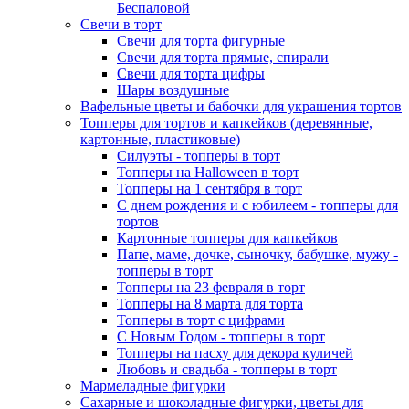
Беспаловой
Свечи в торт
Свечи для торта фигурные
Свечи для торта прямые, спирали
Свечи для торта цифры
Шары воздушные
Вафельные цветы и бабочки для украшения тортов
Топперы для тортов и капкейков (деревянные,
картонные, пластиковые)
Силуэты - топперы в торт
Топперы на Halloween в торт
Топперы на 1 сентября в торт
С днем рождения и с юбилеем - топперы для
тортов
Картонные топперы для капкейков
Папе, маме, дочке, сыночку, бабушке, мужу -
топперы в торт
Топперы на 23 февраля в торт
Топперы на 8 марта для торта
Топперы в торт с цифрами
С Новым Годом - топперы в торт
Топперы на пасху для декора куличей
Любовь и свадьба - топперы в торт
Мармеладные фигурки
Сахарные и шоколадные фигурки, цветы для