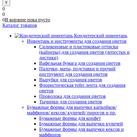
0
0
0
В корзине
пока
пусто
Каталог товаров
Кондитерский инвентарь
Инвентарь и инструменты для создания цветов
Силиконовые и пластиковые оттиски
(вайнеры) для создания цветов (лепестки и
листики)
Вафельная бумага для создания цветов
Палочки, маты, подставки и прочий
инструмент для создания цветов
Вырубки для создания цветов
Флористическая тейп лента для создания
цветов
Проволока для создания цветов
Тычинки для создания цветов
Бумажные формы для выпечки капкейков/
маффинов/ кексов/ куличей/ пирогов и пр.
Бумажные формы для конфет
Бумажные формы для выпечки куличей
Бумажные формы для выпечки кексов и
маффинов