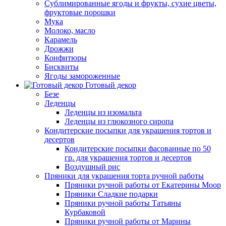
Сублимированные ягоды и фрукты, сухие цветы,
фруктовые порошки
Мука
Молоко, масло
Карамель
Дрожжи
Конфитюры
Бисквиты
Ягоды замороженные
Готовый декор
Безе
Леденцы
Леденцы из изомальта
Леденцы из глюкозного сиропа
Кондитерские посыпки для украшения тортов и
десертов
Кондитерские посыпки фасованные по 50
гр. для украшения тортов и десертов
Воздушный рис
Пряники для украшения торта ручной работы
Пряники ручной работы от Екатерины Моор
Пряники Сладкие подарки
Пряники ручной работы Татьяны
Курбаковой
Пряники ручной работы от Марины