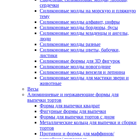
сердечки
Силиконовые молды на морскую и пляжную
тему
Силиконовые молды алфавит, цифры
Силиконовые молды бордюры, бусы
Силиконовые молды младенцы и ангелы,
люди
Силиконовые молды разные
Силиконовые молды цветы, бабочки,
листики
Силиконовые формы для 3D фигурок
Силиконовые молды новогодние
Силиконовые молды вензеля и лепнина
Силиконовые молды для мастики звери и
животные
Весы
Алюминиевые и нержавеющие формы для
выпечки тортов
Форма для выпечки квадрат
Фигурные формы для выпечки
Формы для выпечки тортов с дном
Металлические кольца для выпечки и сборки
тортов
Противни и формы для маффинов/