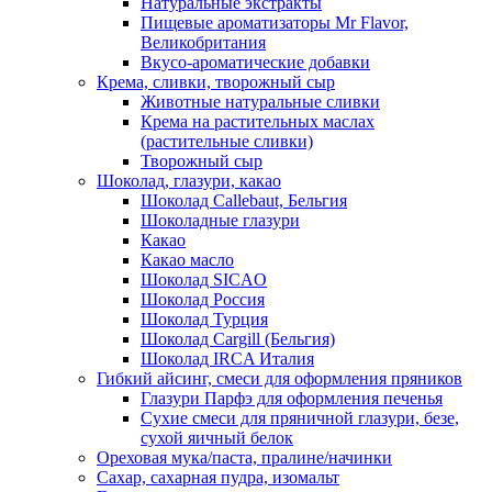
Натуральные экстракты
Пищевые ароматизаторы Mr Flavor,
Великобритания
Вкусо-ароматические добавки
Крема, сливки, творожный сыр
Животные натуральные сливки
Крема на растительных маслах
(растительные сливки)
Творожный сыр
Шоколад, глазури, какао
Шоколад Callebaut, Бельгия
Шоколадные глазури
Какао
Какао масло
Шоколад SICAO
Шоколад Россия
Шоколад Турция
Шоколад Cargill (Бельгия)
Шоколад IRCA Италия
Гибкий айсинг, смеси для оформления пряников
Глазури Парфэ для оформления печенья
Сухие смеси для пряничной глазури, безе,
сухой яичный белок
Ореховая мука/паста, пралине/начинки
Сахар, сахарная пудра, изомальт