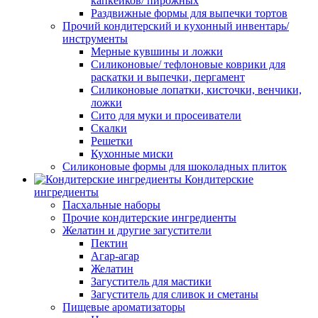
капкейков/ пирожных
Раздвижные формы для выпечки тортов
Прочий кондитерский и кухонный инвентарь/
инструменты
Мерные кувшины и ложки
Силиконовые/ тефлоновые коврики для
раскатки и выпечки, пергамент
Силиконовые лопатки, кисточки, венчики,
ложки
Сито для муки и просеиватели
Скалки
Решетки
Кухонные миски
Силиконовые формы для шоколадных плиток
Кондитерские
ингредиенты
Пасхальные наборы
Прочие кондитерские ингредиенты
Желатин и другие загустители
Пектин
Агар-агар
Желатин
Загуститель для мастики
Загуститель для сливок и сметаны
Пищевые ароматизаторы