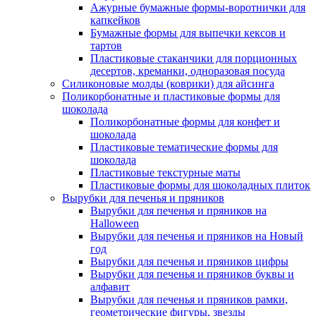
Ажурные бумажные формы-воротнички для
капкейков
Бумажные формы для выпечки кексов и
тартов
Пластиковые стаканчики для порционных
десертов, креманки, одноразовая посуда
Силиконовые молды (коврики) для айсинга
Поликорбонатные и пластиковые формы для
шоколада
Поликорбонатные формы для конфет и
шоколада
Пластиковые тематические формы для
шоколада
Пластиковые текстурные маты
Пластиковые формы для шоколадных плиток
Вырубки для печенья и пряников
Вырубки для печенья и пряников на
Halloween
Вырубки для печенья и пряников на Новый
год
Вырубки для печенья и пряников цифры
Вырубки для печенья и пряников буквы и
алфавит
Вырубки для печенья и пряников рамки,
геометрические фигуры, звезды