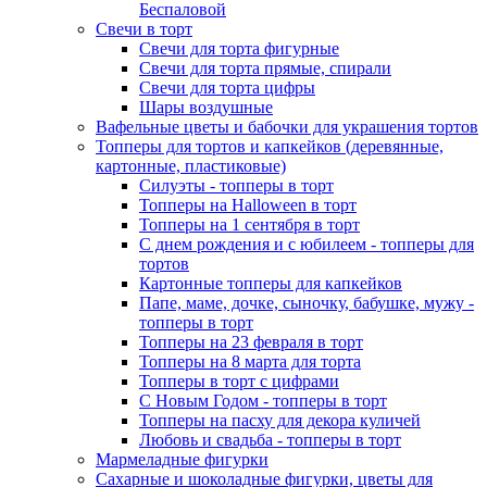
Беспаловой
Свечи в торт
Свечи для торта фигурные
Свечи для торта прямые, спирали
Свечи для торта цифры
Шары воздушные
Вафельные цветы и бабочки для украшения тортов
Топперы для тортов и капкейков (деревянные,
картонные, пластиковые)
Силуэты - топперы в торт
Топперы на Halloween в торт
Топперы на 1 сентября в торт
С днем рождения и с юбилеем - топперы для
тортов
Картонные топперы для капкейков
Папе, маме, дочке, сыночку, бабушке, мужу -
топперы в торт
Топперы на 23 февраля в торт
Топперы на 8 марта для торта
Топперы в торт с цифрами
С Новым Годом - топперы в торт
Топперы на пасху для декора куличей
Любовь и свадьба - топперы в торт
Мармеладные фигурки
Сахарные и шоколадные фигурки, цветы для