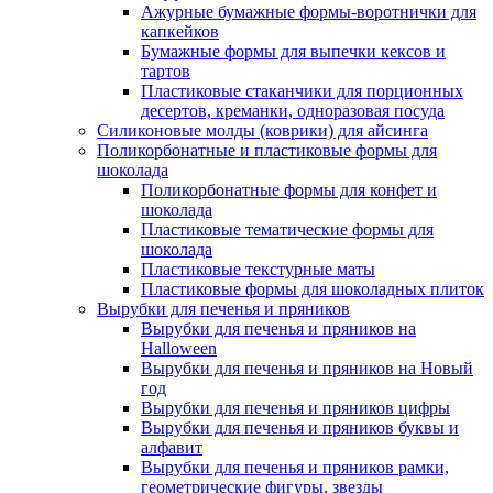
Ажурные бумажные формы-воротнички для
капкейков
Бумажные формы для выпечки кексов и
тартов
Пластиковые стаканчики для порционных
десертов, креманки, одноразовая посуда
Силиконовые молды (коврики) для айсинга
Поликорбонатные и пластиковые формы для
шоколада
Поликорбонатные формы для конфет и
шоколада
Пластиковые тематические формы для
шоколада
Пластиковые текстурные маты
Пластиковые формы для шоколадных плиток
Вырубки для печенья и пряников
Вырубки для печенья и пряников на
Halloween
Вырубки для печенья и пряников на Новый
год
Вырубки для печенья и пряников цифры
Вырубки для печенья и пряников буквы и
алфавит
Вырубки для печенья и пряников рамки,
геометрические фигуры, звезды