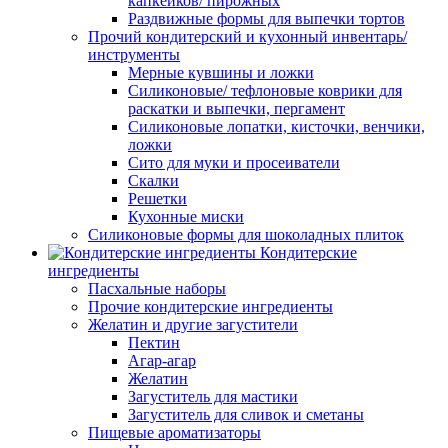
капкейков/ пирожных
Раздвижные формы для выпечки тортов
Прочий кондитерский и кухонный инвентарь/
инструменты
Мерные кувшины и ложки
Силиконовые/ тефлоновые коврики для
раскатки и выпечки, пергамент
Силиконовые лопатки, кисточки, венчики,
ложки
Сито для муки и просеиватели
Скалки
Решетки
Кухонные миски
Силиконовые формы для шоколадных плиток
Кондитерские
ингредиенты
Пасхальные наборы
Прочие кондитерские ингредиенты
Желатин и другие загустители
Пектин
Агар-агар
Желатин
Загуститель для мастики
Загуститель для сливок и сметаны
Пищевые ароматизаторы