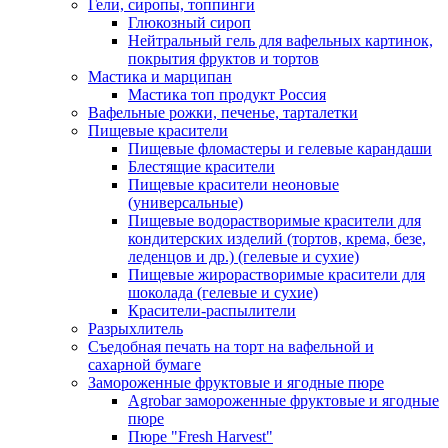
Гели, сиропы, топпинги
Глюкозный сироп
Нейтральный гель для вафельных картинок,
покрытия фруктов и тортов
Мастика и марципан
Мастика топ продукт Россия
Вафельные рожки, печенье, тарталетки
Пищевые красители
Пищевые фломастеры и гелевые карандаши
Блестящие красители
Пищевые красители неоновые
(универсальные)
Пищевые водорастворимые красители для
кондитерских изделий (тортов, крема, безе,
леденцов и др.) (гелевые и сухие)
Пищевые жирорастворимые красители для
шоколада (гелевые и сухие)
Красители-распылители
Разрыхлитель
Съедобная печать на торт на вафельной и
сахарной бумаге
Замороженные фруктовые и ягодные пюре
Agrobar замороженные фруктовые и ягодные
пюре
Пюре "Fresh Harvest"