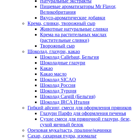
Натуральные экстракты
Пищевые ароматизаторы Mr Flavor,
Великобритания
Вкусо-ароматические добавки
Крема, сливки, творожный сыр
Животные натуральные сливки
Крема на растительных маслах
(растительные сливки)
Творожный сыр
Шоколад, глазури, какао
Шоколад Callebaut, Бельгия
Шоколадные глазури
Какао
Какао масло
Шоколад SICAO
Шоколад Россия
Шоколад Турция
Шоколад Cargill (Бельгия)
Шоколад IRCA Италия
Гибкий айсинг, смеси для оформления пряников
Глазури Парфэ для оформления печенья
Сухие смеси для пряничной глазури, безе,
сухой яичный белок
Ореховая мука/паста, пралине/начинки
Сахар, сахарная пудра, изомальт