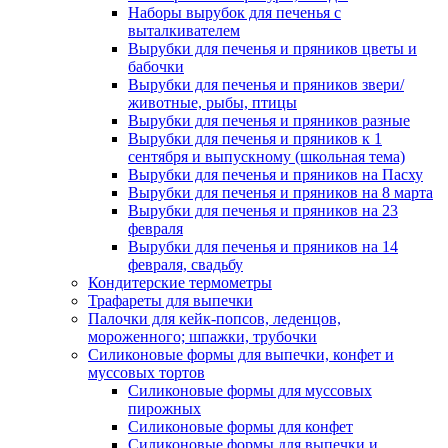
Наборы вырубок для печенья с
выталкивателем
Вырубки для печенья и пряников цветы и
бабочки
Вырубки для печенья и пряников звери/
животные, рыбы, птицы
Вырубки для печенья и пряников разные
Вырубки для печенья и пряников к 1
сентября и выпускному (школьная тема)
Вырубки для печенья и пряников на Пасху
Вырубки для печенья и пряников на 8 марта
Вырубки для печенья и пряников на 23
февраля
Вырубки для печенья и пряников на 14
февраля, свадьбу
Кондитерские термометры
Трафареты для выпечки
Палочки для кейк-попсов, леденцов,
мороженного; шпажки, трубочки
Силиконовые формы для выпечки, конфет и
муссовых тортов
Силиконовые формы для муссовых
пирожных
Силиконовые формы для конфет
Силиконовые формы для выпечки и