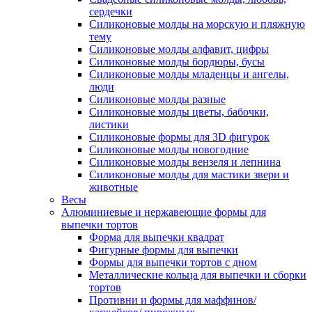
сердечки
Силиконовые молды на морскую и пляжную
тему
Силиконовые молды алфавит, цифры
Силиконовые молды бордюры, бусы
Силиконовые молды младенцы и ангелы,
люди
Силиконовые молды разные
Силиконовые молды цветы, бабочки,
листики
Силиконовые формы для 3D фигурок
Силиконовые молды новогодние
Силиконовые молды вензеля и лепнина
Силиконовые молды для мастики звери и
животные
Весы
Алюминиевые и нержавеющие формы для
выпечки тортов
Форма для выпечки квадрат
Фигурные формы для выпечки
Формы для выпечки тортов с дном
Металлические кольца для выпечки и сборки
тортов
Противни и формы для маффинов/