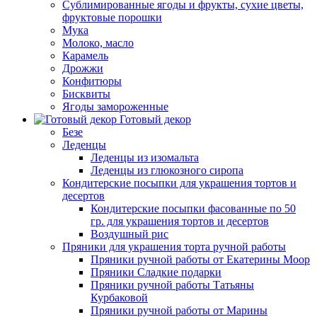
Сублимированные ягоды и фрукты, сухие цветы,
фруктовые порошки
Мука
Молоко, масло
Карамель
Дрожжи
Конфитюры
Бисквиты
Ягоды замороженные
Готовый декор
Безе
Леденцы
Леденцы из изомальта
Леденцы из глюкозного сиропа
Кондитерские посыпки для украшения тортов и
десертов
Кондитерские посыпки фасованные по 50
гр. для украшения тортов и десертов
Воздушный рис
Пряники для украшения торта ручной работы
Пряники ручной работы от Екатерины Моор
Пряники Сладкие подарки
Пряники ручной работы Татьяны
Курбаковой
Пряники ручной работы от Марины