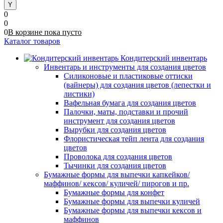
0
0
0
В корзине
пока
пусто
Каталог товаров
Кондитерский инвентарь
Инвентарь и инструменты для создания цветов
Силиконовые и пластиковые оттиски
(вайнеры) для создания цветов (лепестки и
листики)
Вафельная бумага для создания цветов
Палочки, маты, подставки и прочий
инструмент для создания цветов
Вырубки для создания цветов
Флористическая тейп лента для создания
цветов
Проволока для создания цветов
Тычинки для создания цветов
Бумажные формы для выпечки капкейков/
маффинов/ кексов/ куличей/ пирогов и пр.
Бумажные формы для конфет
Бумажные формы для выпечки куличей
Бумажные формы для выпечки кексов и
маффинов