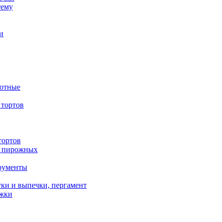
тему
и
вотные
тортов
тортов
/ пирожных
трументы
ки и выпечки, пергамент
ожки