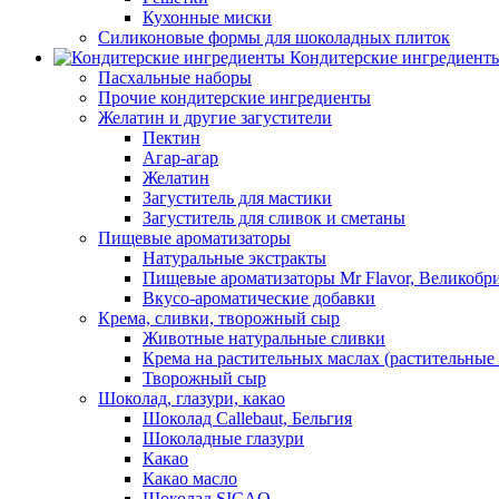
Кухонные миски
Силиконовые формы для шоколадных плиток
Кондитерские ингредиент
Пасхальные наборы
Прочие кондитерские ингредиенты
Желатин и другие загустители
Пектин
Агар-агар
Желатин
Загуститель для мастики
Загуститель для сливок и сметаны
Пищевые ароматизаторы
Натуральные экстракты
Пищевые ароматизаторы Mr Flavor, Великобр
Вкусо-ароматические добавки
Крема, сливки, творожный сыр
Животные натуральные сливки
Крема на растительных маслах (растительные
Творожный сыр
Шоколад, глазури, какао
Шоколад Callebaut, Бельгия
Шоколадные глазури
Какао
Какао масло
Шоколад SICAO