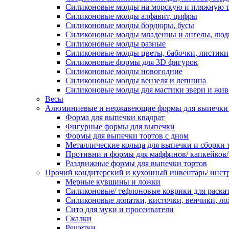
Силиконовые молды на морскую и пляжную 
Силиконовые молды алфавит, цифры
Силиконовые молды бордюры, бусы
Силиконовые молды младенцы и ангелы, люд
Силиконовые молды разные
Силиконовые молды цветы, бабочки, листики
Силиконовые формы для 3D фигурок
Силиконовые молды новогодние
Силиконовые молды вензеля и лепнина
Силиконовые молды для мастики звери и жи
Весы
Алюминиевые и нержавеющие формы для выпечки 
Форма для выпечки квадрат
Фигурные формы для выпечки
Формы для выпечки тортов с дном
Металлические кольца для выпечки и сборки 
Противни и формы для маффинов/ капкейков
Раздвижные формы для выпечки тортов
Прочий кондитерский и кухонный инвентарь/ инс
Мерные кувшины и ложки
Силиконовые/ тефлоновые коврики для раскат
Силиконовые лопатки, кисточки, венчики, л
Сито для муки и просеиватели
Скалки
Решетки