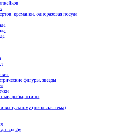
апкейков
в
ртов, креманки, одноразовая посуда
ада
ада
да
n
од
авит
етрические фигуры, звезды
ем
очки
тные, рыбы, птицы
 и выпускному (школьная тема)
ля
я, свадьбу