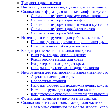
Трафареты для выпечки
Палочки для кейк-попсов, леденцов, мороженного;
Силиконовые формы для выпечки, конфет и муссов
Силиконовые формы для муссовых пирожны
Силиконовые формы для конфет
Силиконовые формы для выпечки и муссовых
Силиконовые формы для бенто тортов
Силиконовые формы Silikomart
Инвентарь и инструменты для работы с мастикой
Палочки, утюжки, резаки и прочий инструмен
Пластиковые вырубки для мастики
Кондитерские мешки и насадки для крема
Инструмент для работы с кремом
Кондитерские мешки для крема
Кондитерские насадки для крема
Наборы кондитерских насадок для крема
Инструменты для тортированя и выравнивания (стол
Ацетатная лента для торта
Поворотные столики
Палочки-дюбеля для поддерживающих констр
Ножи и струны для нарезки бисквитов
Кондитерские скребки и шпатели для выравн
Формы для леденцов на палочке и мармелада
Силиконовые и пластиковые молды для мастики и 
Свадебные силиконовые молды, любовь, серд