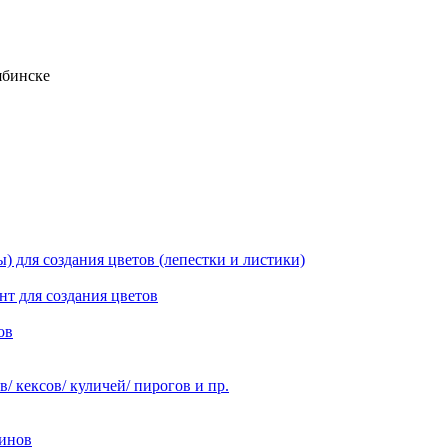
ябинске
 для создания цветов (лепестки и листики)
нт для создания цветов
ов
 кексов/ куличей/ пирогов и пр.
инов