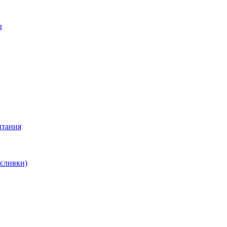
ы
итания
 сливки)