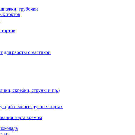
 шпажки, трубочки
ых тортов
х
 тортов
т для работы с мастикой
ики, скребки, струны и пр.)
укций в многоярусных тортах
ивания торта кремом
шоколада
ечки