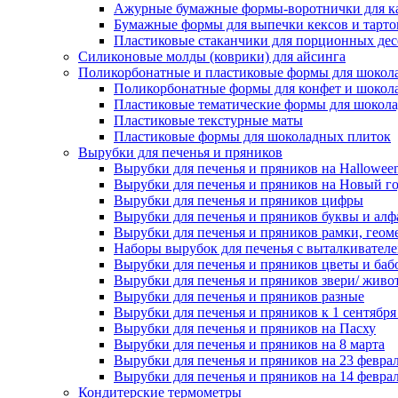
Ажурные бумажные формы-воротнички для к
Бумажные формы для выпечки кексов и тарто
Пластиковые стаканчики для порционных десе
Силиконовые молды (коврики) для айсинга
Поликорбонатные и пластиковые формы для шокол
Поликорбонатные формы для конфет и шокол
Пластиковые тематические формы для шокола
Пластиковые текстурные маты
Пластиковые формы для шоколадных плиток
Вырубки для печенья и пряников
Вырубки для печенья и пряников на Hallowee
Вырубки для печенья и пряников на Новый г
Вырубки для печенья и пряников цифры
Вырубки для печенья и пряников буквы и алф
Вырубки для печенья и пряников рамки, геом
Наборы вырубок для печенья с выталкивател
Вырубки для печенья и пряников цветы и баб
Вырубки для печенья и пряников звери/ живо
Вырубки для печенья и пряников разные
Вырубки для печенья и пряников к 1 сентября
Вырубки для печенья и пряников на Пасху
Вырубки для печенья и пряников на 8 марта
Вырубки для печенья и пряников на 23 февра
Вырубки для печенья и пряников на 14 феврал
Кондитерские термометры