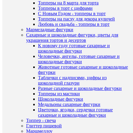
цветов
Топперы на 8 марта для торта
139
Топперы в торт с цифрами
руб.
С Новым Годом - топперы в торт
/
Топперы на пасху для декора куличей
шт
Любовь и свадьба - топперы в торт
Мармеладные фигурки
Сахарные и шоколадные фигурки, цветы для
В
украшения тортов и десертов
корзину
К новому году готовые сахарные и
Быстры
шоколадные фигурки
Купить
просмот
Человечки, ангелы, готовые сахарные и
в
Лист
шоколадные фигурки
1
клемати
Животные готовые сахарные и шоколадные
клик
-
фигурки
пластик
Таблички с надписями, цифры из
К
вайнер
шоколадной глазури
сравнен
для
Разные сахарные и шоколадные фигурки
создания
Топперы из мастики
В
цветов
Шоколадные фигурки
избранн
Наличие
99
Медальоны сахарные фигурки
в
руб.
Цветочки, ягодки, сердечки готовые
магазин
/
сахарные и шоколадные фигурки
В
шт
Топпер - свеча
наличии
Назван
Глиттер пищевой
В
Основн
Маршмеллоу