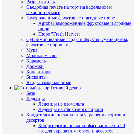
Разрыхлитель
в
Универс
Съедобная печать на торт на вафельной и
1
(6*10
сахарной бумаге
клик
см)
Замороженные фруктовые и ягодные пюре
-
Agrobar замороженные фруктовые и ягодные
пластик
К
пюре
вайнер
сравнен
Пюре "Fresh Harvest"
для
Сублимированные ягоды и фрукты, сухие цветы,
создания
В
фруктовые порошки
цветов
избранн
Мука
99
Молоко, масло
руб.
Карамель
/
В
Дрожжи
шт
наличии
Конфитюры
Бисквиты
В
Ягоды замороженные
корзину
Готовый декор
Быстры
Безе
Купить
просмот
Леденцы
в
Лист
Леденцы из изомальта
1
шиповн
Леденцы из глюкозного сиропа
клик
-
Кондитерские посыпки для украшения тортов и
пластик
десертов
К
вайнер
Кондитерские посыпки фасованные по 50
сравнен
для
гр. для украшения тортов и десертов