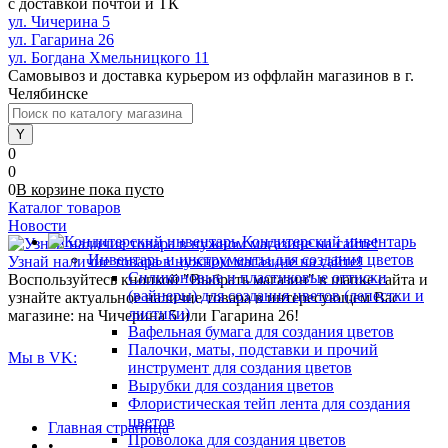
с доставкой почтой и ТК
ул. Чичерина 5
ул. Гагарина 26
ул. Богдана Хмельницкого 11
Самовывоз и доставка курьером из оффлайн магазинов в г.
Челябинске
0
0
0
В корзине
пока
пусто
Каталог товаров
Новости
Кондитерский инвентарь
Инвентарь и инструменты для создания цветов
Узнай наличие товара в нужном магазине на сайте!
Силиконовые и пластиковые оттиски
Воспользуйтесь кнопкой "Выбрать магазин" в шапке сайта и
(вайнеры) для создания цветов (лепестки и
узнайте актуальное наличие товара в интересующем Вас
листики)
магазине: на Чичерина 5 или Гагарина 26!
Вафельная бумага для создания цветов
Палочки, маты, подставки и прочий
Мы в VK:
инструмент для создания цветов
Вырубки для создания цветов
Флористическая тейп лента для создания
цветов
Главная страница
Проволока для создания цветов
•