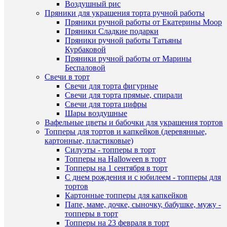
создания
Воздушный рис
В
цветов
Пряники для украшения торта ручной работы
избранн
89
Пряники ручной работы от Екатерины Моор
руб.
Пряники Сладкие подарки
/
Пряники ручной работы Татьяны
В
шт
Курбаковой
наличии
Пряники ручной работы от Марины
В
Беспаловой
корзину
Свечи в торт
Свечи для торта фигурные
Купить
Свечи для торта прямые, спирали
в
Свечи для торта цифры
1
Шары воздушные
клик
Быстры
Вафельные цветы и бабочки для украшения тортов
просмот
Топперы для тортов и капкейков (деревянные,
К
Лилия
картонные, пластиковые)
сравнен
маленьк
Силуэты - топперы в торт
(набор
Топперы на Halloween в торт
В
3
Топперы на 1 сентября в торт
избранн
шт.)
С днем рождения и с юбилеем - топперы для
-
тортов
пластик
Картонные топперы для капкейков
В
вайнер
Папе, маме, дочке, сыночку, бабушке, мужу -
наличии
для
топперы в торт
создания
Топперы на 23 февраля в торт