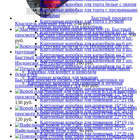
Картонные коробки для торта белые с окном
Картонные коробки для торта с прозрачными
стенками
Быстрый просмотр
Картонные коробки для торта с ручкой
Краситель красный 100 гр.
234 руб.
Картонные коробки для капкейков
Быстрый
Картонные коробки для капкейков на 12 шт.
просмотр
Мастика сахарная ванильная белая 600 гр.
350
Картонные коробки для капкейков на 9 шт.
руб.
Картонные коробки для капкейков на 6 шт.
Картонные коробки для капкейков на 4 шт.
Картонные коробки для капкейков на 2 шт.
Быстрый просмотр
Кокосовая стружка медиум 65%
Картонные коробки для капкейков на 1 шт.
Индонезия 200 гр.(крупная)
180 руб.
Картонные коробки для капкейков на 3 шт.
Коробки для конфет и шоколада
Картонные коробки для макарон
Быстрый просмотр
Печать съедобной картинки на
Картонные коробки для пряников и печенья
плотной вафельной бумаге А4
160 руб.
Картонные коробки для пряников 20*15 см.
Быстрый
Картонные коробки для пряников 12*12 см
просмотр
Короб пластиковый для торта D-30см h-12см
Картонные коробки для пряников 21*21 см.
130 руб.
Картонные коробки для пряников 16*16 см.
Быстрый
Картонные коробки для пряников 20*20 см
просмотр
Короб пластиковый для торта D-28см h-13см
Картонные коробки для пряников 22*15 см.
120 руб.
Картонные коробки для пряников 19*19 см.
Быстрый просмотр
Картонные коробки для пряников 15*15 см
Вафельный рожок 11см 5 шт.
36 руб.
Картонные коробки для пряников 12*20 см
Быстрый просмотр
Поворотный
Картонные коробки для пряников 25*25 см