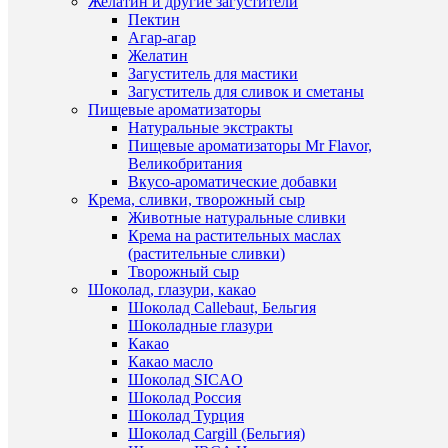
Желатин и другие загустители
клик
Пектин
Агар-агар
К
Желатин
сравнен
Загуститель для мастики
Загуститель для сливок и сметаны
В
Пищевые ароматизаторы
избранн
Натуральные экстракты
Пищевые ароматизаторы Mr Flavor,
Быстры
Великобритания
В
просмот
Вкусо-ароматические добавки
наличии
Лепесто
Крема, сливки, творожный сыр
лилии
Животные натуральные сливки
-
Крема на растительных маслах
пластик
(растительные сливки)
вайнер
Творожный сыр
для
Шоколад, глазури, какао
создания
Шоколад Callebaut, Бельгия
цветов
Шоколадные глазури
129
Какао
руб.
Какао масло
/
Шоколад SICAO
шт
Шоколад Россия
Шоколад Турция
В
Шоколад Cargill (Бельгия)