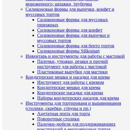
для
мороженного; шпажки, трубочки
Коллекция
цветочн
Силиконовые формы для выпечки, конфет и
фей
муссовых тортов
состав
Пластик
Силиконовые формы для муссовых
пирожных
Производи
Россия
Силиконовые формы для конфет
Артикул
2828359
Силиконовые формы для выпечки и
Старая
муссовых тортов
249
цена
Силиконовые формы для бенто тортов
Силиконовые формы Silikomart
Инвентарь и инструменты для работы с мастикой
Палочки, утюжки, резаки и прочий
ХА
инструмент для работы с мастикой
Пластиковые вырубки для мастики
Кондитерские мешки и насадки для крема
Про
Инструмент для работы с кремом
Кондитерские мешки для крема
Кондитерские насадки для крема
Наборы кондитерских насадок для крема
Инструменты для тортированя и выравнивания
Ко
(столики, скребки, струны и пр.)
Ацетатная лента для торта
сос
Поворотные столики
Палочки-дюбеля для поддерживающих
конструкций в многоярусных тортах