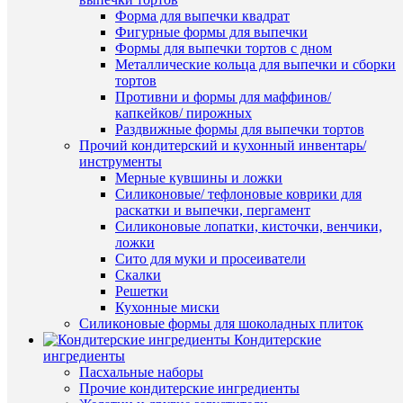
Форма для выпечки квадрат
Фигурные формы для выпечки
Формы для выпечки тортов с дном
Металлические кольца для выпечки и сборки
Быстры
тортов
просмот
Противни и формы для маффинов/
Набор
капкейков/ пирожных
форм
Раздвижные формы для выпечки тортов
для
Прочий кондитерский и кухонный инвентарь/
моделир
инструменты
из
Мерные кувшины и ложки
2
Силиконовые/ тефлоновые коврики для
шт
раскатки и выпечки, пергамент
"Волна"
Силиконовые лопатки, кисточки, венчики,
300
ложки
руб.
Сито для муки и просеиватели
/
Скалки
шт
Решетки
Кухонные миски
В
Силиконовые формы для шоколадных плиток
корзину
Кондитерские
ПО
ингредиенты
Купить
Пасхальные наборы
ТО
в
Прочие кондитерские ингредиенты
1
(6)