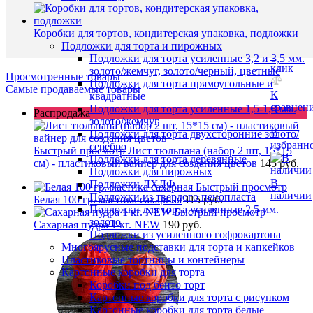
корзину
склад (у
Чичери
Купить
5)
Коробки для тортов, кондитерская упаковка, подложки
в
Подложки для торта и пирожных
1
Подложки для торта усиленные 3,2 и 3,5 мм.
клик
золото/жемчуг, золото/черный, цветные
Просмотренные товары
Подложки для торта прямоугольные и
Самые продаваемые товары
К
квадратные
сравнен
Подложки для торта усиленные 1,5-1,8 мм.
Распродажа
золото/жемчуг
В
Подложки для торта двухсторонние золото/
избранн
серебро
Быстрый просмотр
Лист тюльпана (набор 2 шт, 15*15
Подложки для торта деревянные
см) - пластиковый вайнер для создания цветов
145 руб.
Подложки для пирожных
В
Подложки ЛХДФ
Быстрый просмотр
наличии
Подложки из твердого пенопласта
Белая 100 гр. мастика сахарная
115 руб.
Подложки для торта усиленные 2,5 мм.
Быстрый просмотр
золото
Сахарная пудра 1 кг. NEW
190 руб.
Подложки из усиленного гофрокартона
Многоярусные подставки для торта и капкейков
Пластиковые тортницы и контейнеры
Картонные коробки для торта
Коробки под бенто торт
Картонные коробки для торта с рисунком
Картонные коробки для торта белые