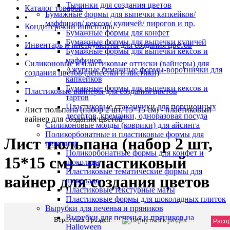
Тычинки для создания цветов
Каталог товаров
Бумажные формы для выпечки капкейков/
•
маффинов/ кексов/ куличей/ пирогов и пр.
Кондитерский инвентарь
Бумажные формы для конфет
•
Бумажные формы для выпечки куличей
Инвентарь и инструменты для создания цветов
Бумажные формы для выпечки кексов и
•
маффинов
Силиконовые и пластиковые оттиски (вайнеры) для
Ажурные бумажные формы-воротнички для
создания цветов (лепестки и листики)
капкейков
•
Бумажные формы для выпечки кексов и
Пластиковые вайнеры для создания цветов
тартов
•
Пластиковые стаканчики для порционных
Лист тюльпана (набор 2 шт, 15*15 см) - пластиковый
десертов, креманки, одноразовая посуда
вайнер для создания цветов
Силиконовые молды (коврики) для айсинга
Поликорбонатные и пластиковые формы для
Лист тюльпана (набор 2 шт,
шоколада
Поликорбонатные формы для конфет и
15*15 см) - пластиковый
шоколада
Пластиковые тематические формы для
вайнер для создания цветов
шоколада
Пластиковые текстурные маты
Пластиковые формы для шоколадных плиток
Вырубки для печенья и пряников
Вырубки для печенья и пряников на
Вернуться в раздел
Артик
Расп
Halloween