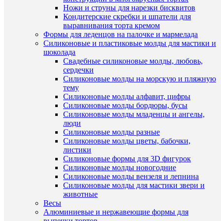
Ножи и струны для нарезки бисквитов
Ар
Кондитерские скребки и шпатели для
выравнивания торта кремом
Формы для леденцов на палочке и мармелада
Силиконовые и пластиковые молды для мастики и
Комме
шоколада
Свадебные силиконовые молды, любовь,
сердечки
Силиконовые молды на морскую и пляжную
тему
Силиконовые молды алфавит, цифры
Силиконовые молды бордюры, бусы
Силиконовые молды младенцы и ангелы,
люди
С
Силиконовые молды разные
ЭТ
Силиконовые молды цветы, бабочки,
листики
ТО
Силиконовые формы для 3D фигурок
ЧА
Силиконовые молды новогодние
ПО
Силиконовые молды вензеля и лепнина
(1)
Силиконовые молды для мастики звери и
животные
Весы
Алюминиевые и нержавеющие формы для
выпечки тортов