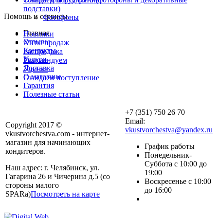
подставки)
Помощь и сервисы
Фотофоны
Главная
Новинки
Отзывы
Хиты продаж
Контакты
Распродажа
Услуги
Рекомендуем
Доставка
Уценка
О магазине
Ожидаем поступление
Гарантия
Полезные статьи
+7 (351) 750 26 70
Email:
Copyright 2017 ©
vkustvorchestva@yandex.ru
vkustvorchestva.com - интернет-
магазин для начинающих
График работы
кондитеров.
Понедельник-
Суббота с 10:00 до
Наш адрес: г. Челябинск, ул.
19:00
Гагарина 26 и Чичерина д.5 (со
Воскресенье с 10:00
стороны малого
до 16:00
SPARa)
Посмотреть на карте