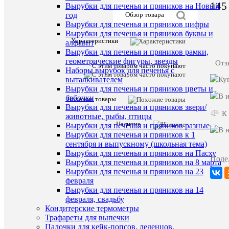
145
Вырубки для печенья и пряников на Новый
год
Обзор товара
Вырубки для печенья и пряников цифры
Вырубки для печенья и пряников буквы и
Характеристики
Описани
алфавит
товара:
Вырубки для печенья и пряников рамки,
геометрические фигуры, звезды
Отз
С этим товаром часто покупают
Лист
Наборы вырубок для печенья с
тюльпана
выталкивателем
(набор
Вырубки для печенья и пряников цветы и
2
бабочки
шт,
Похожие товары
Вырубки для печенья и пряников звери/
15*15
К
см)
животные, рыбы, птицы
-
Наличие
Вырубки для печенья и пряников разные
пластиков
Вырубки для печенья и пряников к 1
вайнер
сентября и выпускному (школьная тема)
для
Вырубки для печенья и пряников на Пасху
создания
Поде
Вырубки для печенья и пряников на 8 марта
цветов
Вырубки для печенья и пряников на 23
февраля
Характе
Все
Вырубки для печенья и пряников на 14
характ
февраля, свадьбу
Наши
Кондитерские термометры
Распрод
предложе
Трафареты для выпечки
Все
Палочки для кейк-попсов, леденцов,