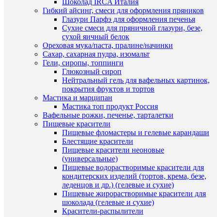
корзину
Шоколад IRCA Италия
Гибкий айсинг, смеси для оформления пряников
Купить
Глазури Парфэ для оформления печенья
в
Сухие смеси для пряничной глазури, безе,
1
сухой яичный белок
клик
Ореховая мука/паста, пралине/начинки
Быстры
Сахар, сахарная пудра, изомальт
просмот
Гели, сиропы, топпинги
К
Лепесто
Глюкозный сироп
сравнен
антуриу
Нейтральный гель для вафельных картинок,
(10,5см*
покрытия фруктов и тортов
В
-
Мастика и марципан
избранн
пластик
Мастика топ продукт Россия
вайнер
Вафельные рожки, печенье, тарталетки
для
Пищевые красители
В
создания
Пищевые фломастеры и гелевые карандаши
наличии
цветов
Блестящие красители
89
Пищевые красители неоновые
руб.
(универсальные)
/
Пищевые водорастворимые красители для
шт
кондитерских изделий (тортов, крема, безе,
леденцов и др.) (гелевые и сухие)
В
Пищевые жирорастворимые красители для
корзину
шоколада (гелевые и сухие)
Быстры
Красители-распылители
Купить
просмот