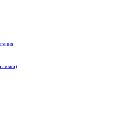
итания
 сливки)