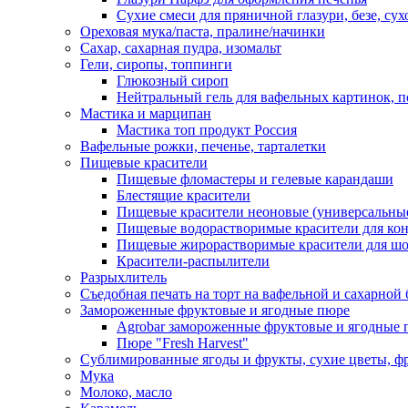
Сухие смеси для пряничной глазури, безе, су
Ореховая мука/паста, пралине/начинки
Сахар, сахарная пудра, изомальт
Гели, сиропы, топпинги
Глюкозный сироп
Нейтральный гель для вафельных картинок, п
Мастика и марципан
Мастика топ продукт Россия
Вафельные рожки, печенье, тарталетки
Пищевые красители
Пищевые фломастеры и гелевые карандаши
Блестящие красители
Пищевые красители неоновые (универсальны
Пищевые водорастворимые красители для конди
Пищевые жирорастворимые красители для шок
Красители-распылители
Разрыхлитель
Съедобная печать на торт на вафельной и сахарной 
Замороженные фруктовые и ягодные пюре
Agrobar замороженные фруктовые и ягодные 
Пюре "Fresh Harvest"
Сублимированные ягоды и фрукты, сухие цветы, 
Мука
Молоко, масло