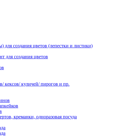
 для создания цветов (лепестки и листики)
нт для создания цветов
ов
 кексов/ куличей/ пирогов и пр.
инов
апкейков
в
ртов, креманки, одноразовая посуда
ада
ада