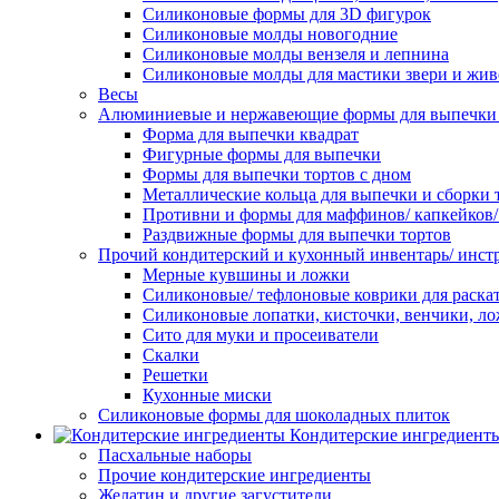
Силиконовые формы для 3D фигурок
Силиконовые молды новогодние
Силиконовые молды вензеля и лепнина
Силиконовые молды для мастики звери и жи
Весы
Алюминиевые и нержавеющие формы для выпечки 
Форма для выпечки квадрат
Фигурные формы для выпечки
Формы для выпечки тортов с дном
Металлические кольца для выпечки и сборки 
Противни и формы для маффинов/ капкейков
Раздвижные формы для выпечки тортов
Прочий кондитерский и кухонный инвентарь/ инс
Мерные кувшины и ложки
Силиконовые/ тефлоновые коврики для раскат
Силиконовые лопатки, кисточки, венчики, л
Сито для муки и просеиватели
Скалки
Решетки
Кухонные миски
Силиконовые формы для шоколадных плиток
Кондитерские ингредиент
Пасхальные наборы
Прочие кондитерские ингредиенты
Желатин и другие загустители