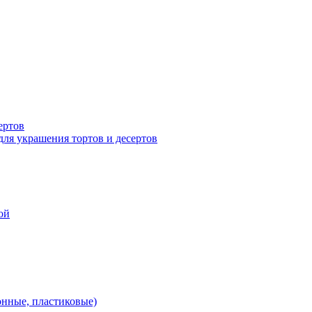
ертов
для украшения тортов и десертов
ой
онные, пластиковые)