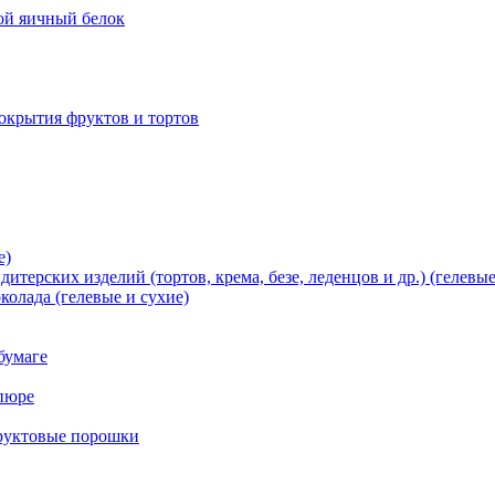
хой яичный белок
окрытия фруктов и тортов
е)
терских изделий (тортов, крема, безе, леденцов и др.) (гелевые
олада (гелевые и сухие)
бумаге
пюре
фруктовые порошки