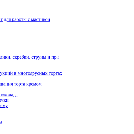
т для работы с мастикой
ики, скребки, струны и пр.)
укций в многоярусных тортах
ивания торта кремом
шоколада
ечки
тему
и