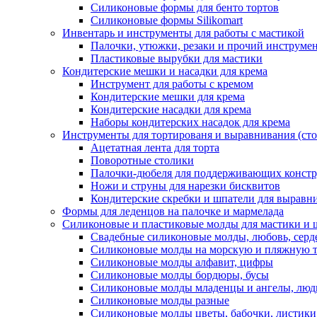
Силиконовые формы для бенто тортов
Силиконовые формы Silikomart
Инвентарь и инструменты для работы с мастикой
Палочки, утюжки, резаки и прочий инструмен
Пластиковые вырубки для мастики
Кондитерские мешки и насадки для крема
Инструмент для работы с кремом
Кондитерские мешки для крема
Кондитерские насадки для крема
Наборы кондитерских насадок для крема
Инструменты для тортированя и выравнивания (стол
Ацетатная лента для торта
Поворотные столики
Палочки-дюбеля для поддерживающих констр
Ножи и струны для нарезки бисквитов
Кондитерские скребки и шпатели для выравн
Формы для леденцов на палочке и мармелада
Силиконовые и пластиковые молды для мастики и 
Свадебные силиконовые молды, любовь, серд
Силиконовые молды на морскую и пляжную 
Силиконовые молды алфавит, цифры
Силиконовые молды бордюры, бусы
Силиконовые молды младенцы и ангелы, люд
Силиконовые молды разные
Силиконовые молды цветы, бабочки, листики