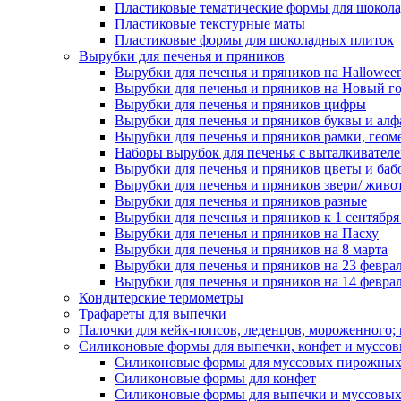
Пластиковые тематические формы для шокола
Пластиковые текстурные маты
Пластиковые формы для шоколадных плиток
Вырубки для печенья и пряников
Вырубки для печенья и пряников на Hallowee
Вырубки для печенья и пряников на Новый г
Вырубки для печенья и пряников цифры
Вырубки для печенья и пряников буквы и алф
Вырубки для печенья и пряников рамки, геом
Наборы вырубок для печенья с выталкивател
Вырубки для печенья и пряников цветы и баб
Вырубки для печенья и пряников звери/ живо
Вырубки для печенья и пряников разные
Вырубки для печенья и пряников к 1 сентября
Вырубки для печенья и пряников на Пасху
Вырубки для печенья и пряников на 8 марта
Вырубки для печенья и пряников на 23 февра
Вырубки для печенья и пряников на 14 феврал
Кондитерские термометры
Трафареты для выпечки
Палочки для кейк-попсов, леденцов, мороженного;
Силиконовые формы для выпечки, конфет и муссов
Силиконовые формы для муссовых пирожны
Силиконовые формы для конфет
Силиконовые формы для выпечки и муссовых