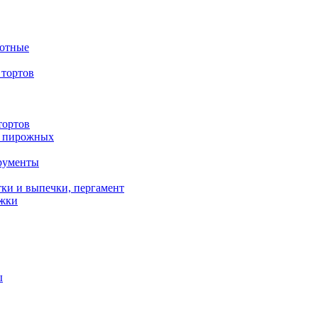
вотные
тортов
тортов
/ пирожных
трументы
ки и выпечки, пергамент
ожки
ы