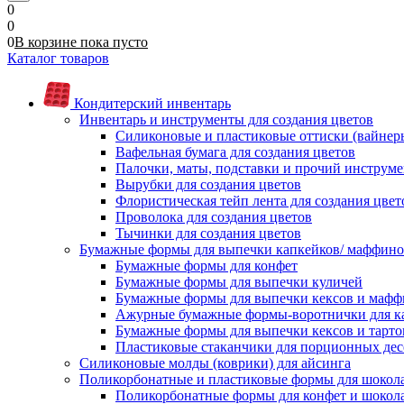
0
0
0
В корзине
пока
пусто
Каталог товаров
Кондитерский инвентарь
Инвентарь и инструменты для создания цветов
Силиконовые и пластиковые оттиски (вайнеры)
Вафельная бумага для создания цветов
Палочки, маты, подставки и прочий инструме
Вырубки для создания цветов
Флористическая тейп лента для создания цвет
Проволока для создания цветов
Тычинки для создания цветов
Бумажные формы для выпечки капкейков/ маффинов/
Бумажные формы для конфет
Бумажные формы для выпечки куличей
Бумажные формы для выпечки кексов и мафф
Ажурные бумажные формы-воротнички для к
Бумажные формы для выпечки кексов и тарто
Пластиковые стаканчики для порционных десе
Силиконовые молды (коврики) для айсинга
Поликорбонатные и пластиковые формы для шокол
Поликорбонатные формы для конфет и шокол