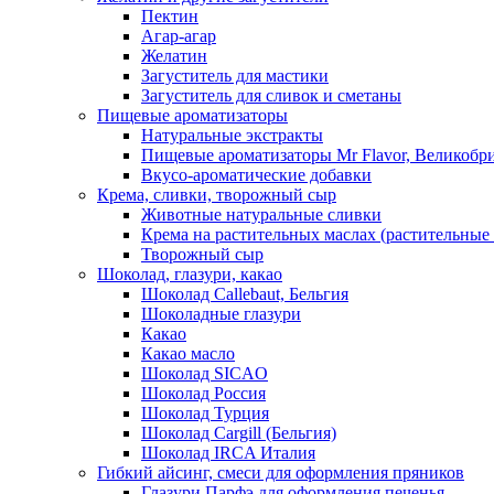
Пектин
Агар-агар
Желатин
Загуститель для мастики
Загуститель для сливок и сметаны
Пищевые ароматизаторы
Натуральные экстракты
Пищевые ароматизаторы Mr Flavor, Великобр
Вкусо-ароматические добавки
Крема, сливки, творожный сыр
Животные натуральные сливки
Крема на растительных маслах (растительные
Творожный сыр
Шоколад, глазури, какао
Шоколад Callebaut, Бельгия
Шоколадные глазури
Какао
Какао масло
Шоколад SICAO
Шоколад Россия
Шоколад Турция
Шоколад Cargill (Бельгия)
Шоколад IRCA Италия
Гибкий айсинг, смеси для оформления пряников
Глазури Парфэ для оформления печенья