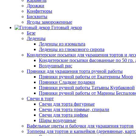
Карамель
Дрожжи
Конфитюры
Бисквиты
Ягоды замороженные
Готовый декор
Безе
Леденцы
Леденцы из изомальта
Леденцы из глюкозного сиропа
Кондитерские посыпки для украшения тортов и дес
Кондитерские посыпки фасованные по 50 гр. 
Воздушный рис
Пряники для украшения торта ручной работы
Пряники ручной работы от Екатерины Моор
Пряники Сладкие подарки
Пряники ручной работы Татьяны Курбаковой
Пряники ручной работы от Марины Беспалов
Свечи в торт
Свечи для торта фигурные
Свечи для торта прямые, спирали
Свечи для торта цифры
Шары воздушные
Вафельные цветы и бабочки для украшения тортов
Топперы для тортов и капкейков (деревянные, карт