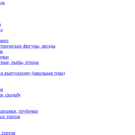
да
n
од
авит
етрические фигуры, звезды
ем
очки
тные, рыбы, птицы
 и выпускному (школьная тема)
ля
я, свадьбу
 шпажки, трубочки
ых тортов
х
 тортов