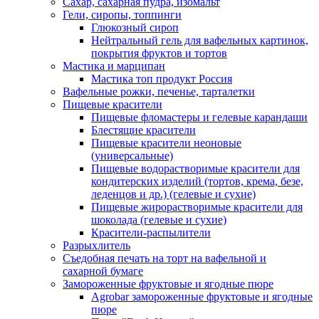
Сахар, сахарная пудра, изомальт
Гели, сиропы, топпинги
Глюкозный сироп
Нейтральный гель для вафельных картинок,
покрытия фруктов и тортов
Мастика и марципан
Мастика топ продукт Россия
Вафельные рожки, печенье, тарталетки
Пищевые красители
Пищевые фломастеры и гелевые карандаши
Блестящие красители
Пищевые красители неоновые
(универсальные)
Пищевые водорастворимые красители для
кондитерских изделий (тортов, крема, безе,
леденцов и др.) (гелевые и сухие)
Пищевые жирорастворимые красители для
шоколада (гелевые и сухие)
Красители-распылители
Разрыхлитель
Съедобная печать на торт на вафельной и
сахарной бумаге
Замороженные фруктовые и ягодные пюре
Agrobar замороженные фруктовые и ягодные
пюре