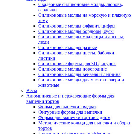
Свадебные силиконовые молды, любовь,
сердечки
Силиконовые молды на морскую и пляжную
тему
Силиконовые молды алфавит, цифры
Силиконовые молды бордюры, бусы
Силиконовые молды младенцы и ангелы,
люди
Силиконовые молды разные
Силиконовые молды цветы, бабочки,
листики
Силиконовые формы для 3D фигурок
Силиконовые молды новогодние
Силиконовые молды вензеля и лепнина
Силиконовые молды для мастики звери и
животные
Весы
Алюминиевые и нержавеющие формы для
выпечки тортов
Форма для выпечки квадрат
Фигурные формы для выпечки
Формы для выпечки тортов с дном
Металлические кольца для выпечки и сборки
тортов
Противни и формы для маффинов/