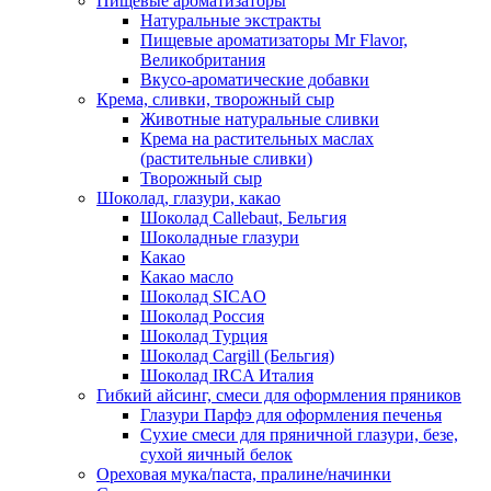
Пищевые ароматизаторы
Натуральные экстракты
Пищевые ароматизаторы Mr Flavor,
Великобритания
Вкусо-ароматические добавки
Крема, сливки, творожный сыр
Животные натуральные сливки
Крема на растительных маслах
(растительные сливки)
Творожный сыр
Шоколад, глазури, какао
Шоколад Callebaut, Бельгия
Шоколадные глазури
Какао
Какао масло
Шоколад SICAO
Шоколад Россия
Шоколад Турция
Шоколад Cargill (Бельгия)
Шоколад IRCA Италия
Гибкий айсинг, смеси для оформления пряников
Глазури Парфэ для оформления печенья
Сухие смеси для пряничной глазури, безе,
сухой яичный белок
Ореховая мука/паста, пралине/начинки