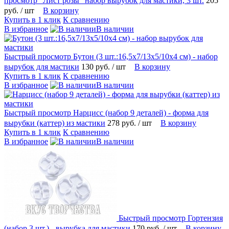
просмотр
"Лист розы" набор вырубок для мастики, 3 шт.
205
руб.
/ шт
В корзину
Купить в 1 клик
К сравнению
В избранное
В наличии
Быстрый просмотр
Бутон (3 шт.:16,5х7/13х5/10х4 см) - набор
вырубок для мастики
130 руб.
/ шт
В корзину
Купить в 1 клик
К сравнению
В избранное
В наличии
Быстрый просмотр
Нарцисс (набор 9 деталей) - форма для
вырубки (каттер) из мастики
278 руб.
/ шт
В корзину
Купить в 1 клик
К сравнению
В избранное
В наличии
Быстрый просмотр
Гортензия
(набор 3 шт.) - вырубка для мастики
170 руб.
/ шт
В корзину