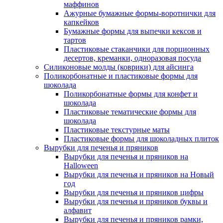
маффинов
Ажурные бумажные формы-воротнички для
капкейков
Бумажные формы для выпечки кексов и
тартов
Пластиковые стаканчики для порционных
десертов, креманки, одноразовая посуда
Силиконовые молды (коврики) для айсинга
Поликорбонатные и пластиковые формы для
шоколада
Поликорбонатные формы для конфет и
шоколада
Пластиковые тематические формы для
шоколада
Пластиковые текстурные маты
Пластиковые формы для шоколадных плиток
Вырубки для печенья и пряников
Вырубки для печенья и пряников на
Halloween
Вырубки для печенья и пряников на Новый
год
Вырубки для печенья и пряников цифры
Вырубки для печенья и пряников буквы и
алфавит
Вырубки для печенья и пряников рамки,