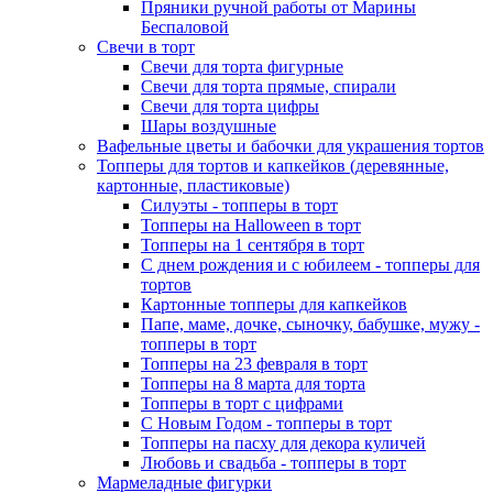
Пряники ручной работы от Марины
Беспаловой
Свечи в торт
Свечи для торта фигурные
Свечи для торта прямые, спирали
Свечи для торта цифры
Шары воздушные
Вафельные цветы и бабочки для украшения тортов
Топперы для тортов и капкейков (деревянные,
картонные, пластиковые)
Силуэты - топперы в торт
Топперы на Halloween в торт
Топперы на 1 сентября в торт
С днем рождения и с юбилеем - топперы для
тортов
Картонные топперы для капкейков
Папе, маме, дочке, сыночку, бабушке, мужу -
топперы в торт
Топперы на 23 февраля в торт
Топперы на 8 марта для торта
Топперы в торт с цифрами
С Новым Годом - топперы в торт
Топперы на пасху для декора куличей
Любовь и свадьба - топперы в торт
Мармеладные фигурки