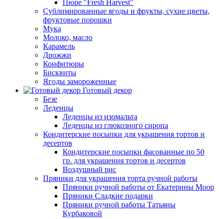
Пюре "Fresh Harvest"
Сублимированные ягоды и фрукты, сухие цветы,
фруктовые порошки
Мука
Молоко, масло
Карамель
Дрожжи
Конфитюры
Бисквиты
Ягоды замороженные
Готовый декор
Безе
Леденцы
Леденцы из изомальта
Леденцы из глюкозного сиропа
Кондитерские посыпки для украшения тортов и
десертов
Кондитерские посыпки фасованные по 50
гр. для украшения тортов и десертов
Воздушный рис
Пряники для украшения торта ручной работы
Пряники ручной работы от Екатерины Моор
Пряники Сладкие подарки
Пряники ручной работы Татьяны
Курбаковой