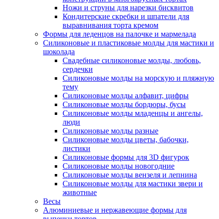
Ножи и струны для нарезки бисквитов
Кондитерские скребки и шпатели для
выравнивания торта кремом
Формы для леденцов на палочке и мармелада
Силиконовые и пластиковые молды для мастики и
шоколада
Свадебные силиконовые молды, любовь,
сердечки
Силиконовые молды на морскую и пляжную
тему
Силиконовые молды алфавит, цифры
Силиконовые молды бордюры, бусы
Силиконовые молды младенцы и ангелы,
люди
Силиконовые молды разные
Силиконовые молды цветы, бабочки,
листики
Силиконовые формы для 3D фигурок
Силиконовые молды новогодние
Силиконовые молды вензеля и лепнина
Силиконовые молды для мастики звери и
животные
Весы
Алюминиевые и нержавеющие формы для
выпечки тортов