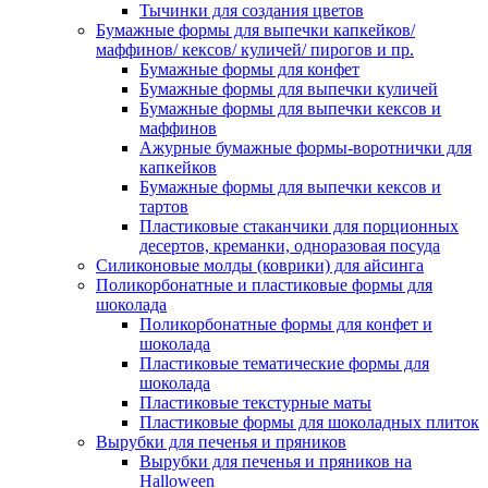
Тычинки для создания цветов
Бумажные формы для выпечки капкейков/
маффинов/ кексов/ куличей/ пирогов и пр.
Бумажные формы для конфет
Бумажные формы для выпечки куличей
Бумажные формы для выпечки кексов и
маффинов
Ажурные бумажные формы-воротнички для
капкейков
Бумажные формы для выпечки кексов и
тартов
Пластиковые стаканчики для порционных
десертов, креманки, одноразовая посуда
Силиконовые молды (коврики) для айсинга
Поликорбонатные и пластиковые формы для
шоколада
Поликорбонатные формы для конфет и
шоколада
Пластиковые тематические формы для
шоколада
Пластиковые текстурные маты
Пластиковые формы для шоколадных плиток
Вырубки для печенья и пряников
Вырубки для печенья и пряников на
Halloween