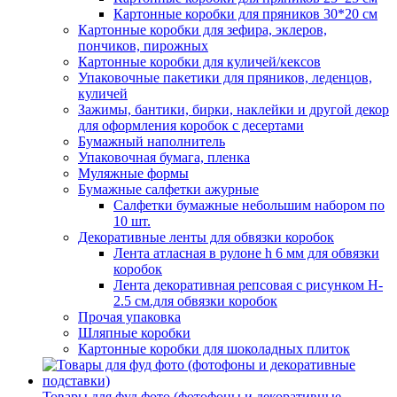
Картонные коробки для пряников 30*20 см
Картонные коробки для зефира, эклеров,
пончиков, пирожных
Картонные коробки для куличей/кексов
Упаковочные пакетики для пряников, леденцов,
куличей
Зажимы, бантики, бирки, наклейки и другой декор
для оформления коробок с десертами
Бумажный наполнитель
Упаковочная бумага, пленка
Муляжные формы
Бумажные салфетки ажурные
Салфетки бумажные небольшим набором по
10 шт.
Декоративные ленты для обвязки коробок
Лента атласная в рулоне h 6 мм для обвязки
коробок
Лента декоративная репсовая с рисунком H-
2.5 см.для обвязки коробок
Прочая упаковка
Шляпные коробки
Картонные коробки для шоколадных плиток
Товары для фуд фото (фотофоны и декоративные