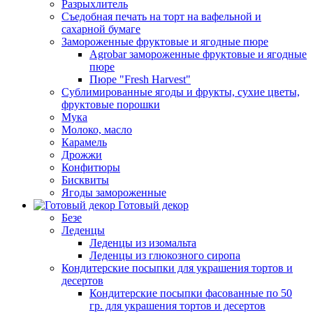
Разрыхлитель
Съедобная печать на торт на вафельной и
сахарной бумаге
Замороженные фруктовые и ягодные пюре
Agrobar замороженные фруктовые и ягодные
пюре
Пюре "Fresh Harvest"
Сублимированные ягоды и фрукты, сухие цветы,
фруктовые порошки
Мука
Молоко, масло
Карамель
Дрожжи
Конфитюры
Бисквиты
Ягоды замороженные
Готовый декор
Безе
Леденцы
Леденцы из изомальта
Леденцы из глюкозного сиропа
Кондитерские посыпки для украшения тортов и
десертов
Кондитерские посыпки фасованные по 50
гр. для украшения тортов и десертов