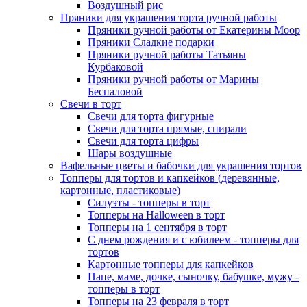
Воздушный рис
Пряники для украшения торта ручной работы
Пряники ручной работы от Екатерины Моор
Пряники Сладкие подарки
Пряники ручной работы Татьяны
Курбаковой
Пряники ручной работы от Марины
Беспаловой
Свечи в торт
Свечи для торта фигурные
Свечи для торта прямые, спирали
Свечи для торта цифры
Шары воздушные
Вафельные цветы и бабочки для украшения тортов
Топперы для тортов и капкейков (деревянные,
картонные, пластиковые)
Силуэты - топперы в торт
Топперы на Halloween в торт
Топперы на 1 сентября в торт
С днем рождения и с юбилеем - топперы для
тортов
Картонные топперы для капкейков
Папе, маме, дочке, сыночку, бабушке, мужу -
топперы в торт
Топперы на 23 февраля в торт