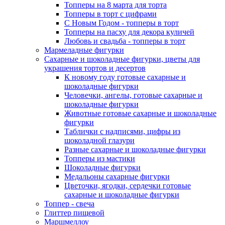
Топперы на 8 марта для торта
Топперы в торт с цифрами
С Новым Годом - топперы в торт
Топперы на пасху для декора куличей
Любовь и свадьба - топперы в торт
Мармеладные фигурки
Сахарные и шоколадные фигурки, цветы для
украшения тортов и десертов
К новому году готовые сахарные и
шоколадные фигурки
Человечки, ангелы, готовые сахарные и
шоколадные фигурки
Животные готовые сахарные и шоколадные
фигурки
Таблички с надписями, цифры из
шоколадной глазури
Разные сахарные и шоколадные фигурки
Топперы из мастики
Шоколадные фигурки
Медальоны сахарные фигурки
Цветочки, ягодки, сердечки готовые
сахарные и шоколадные фигурки
Топпер - свеча
Глиттер пищевой
Маршмеллоу