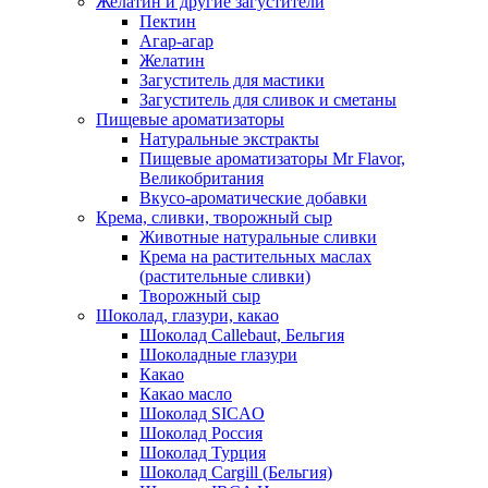
Желатин и другие загустители
Пектин
Агар-агар
Желатин
Загуститель для мастики
Загуститель для сливок и сметаны
Пищевые ароматизаторы
Натуральные экстракты
Пищевые ароматизаторы Mr Flavor,
Великобритания
Вкусо-ароматические добавки
Крема, сливки, творожный сыр
Животные натуральные сливки
Крема на растительных маслах
(растительные сливки)
Творожный сыр
Шоколад, глазури, какао
Шоколад Callebaut, Бельгия
Шоколадные глазури
Какао
Какао масло
Шоколад SICAO
Шоколад Россия
Шоколад Турция
Шоколад Cargill (Бельгия)