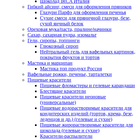
Шоколад IRCA Италия
Гибкий айсинг, смеси для оформления пряников
Глазури Парфэ для оформления печенья
Сухие смеси для пряничной глазури, безе,
сухой яичный белок
Ореховая мука/паста, пралине/начинки
Сахар, сахарная пудра, изомальт
Гели, сиропы, топпинги
Глюкозный сироп
Нейтральный гель для вафельных картинок,
покрытия фруктов и тортов
Мастика и марципан
Мастика топ продукт Россия
Вафельные рожки, печенье, тарталетки
Пищевые красители
Пищевые фломастеры и гелевые карандаши
Блестящие красители
Пищевые красители неоновые
(универсальные)
Пищевые водорастворимые красители для
кондитерских изделий (тортов, крема, безе,
леденцов и др.) (гелевые и сухие)
Пищевые жирорастворимые красители для
шоколада (гелевые и сухие)
Красители-распылители