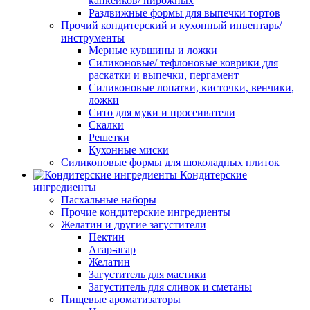
капкейков/ пирожных
Раздвижные формы для выпечки тортов
Прочий кондитерский и кухонный инвентарь/
инструменты
Мерные кувшины и ложки
Силиконовые/ тефлоновые коврики для
раскатки и выпечки, пергамент
Силиконовые лопатки, кисточки, венчики,
ложки
Сито для муки и просеиватели
Скалки
Решетки
Кухонные миски
Силиконовые формы для шоколадных плиток
Кондитерские
ингредиенты
Пасхальные наборы
Прочие кондитерские ингредиенты
Желатин и другие загустители
Пектин
Агар-агар
Желатин
Загуститель для мастики
Загуститель для сливок и сметаны
Пищевые ароматизаторы