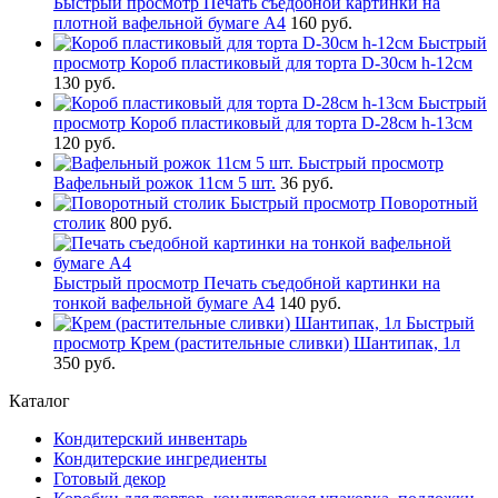
Быстрый просмотр
Печать съедобной картинки на
плотной вафельной бумаге А4
160 руб.
Быстрый
просмотр
Короб пластиковый для торта D-30см h-12см
130 руб.
Быстрый
просмотр
Короб пластиковый для торта D-28см h-13см
120 руб.
Быстрый просмотр
Вафельный рожок 11см 5 шт.
36 руб.
Быстрый просмотр
Поворотный
столик
800 руб.
Быстрый просмотр
Печать съедобной картинки на
тонкой вафельной бумаге А4
140 руб.
Быстрый
просмотр
Крем (растительные сливки) Шантипак, 1л
350 руб.
Каталог
Кондитерский инвентарь
Кондитерские ингредиенты
Готовый декор