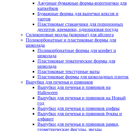
Ажурные бумажные формы-воротнички для
капкейков
Бумажные формы для выпечки кексов и
тартов
Пластиковые стаканчики для порционных
десертов, креманки, одноразовая посуда
Силиконовые молды (коврики) для айсинга
Поликорбонатные и пластиковые формы для
шоколада
Поликорбонатные формы для конфет и
шоколада
Пластиковые тематические формы для
шоколада
Пластиковые текстурные маты
Пластиковые формы для шоколадных плиток
Вырубки для печенья и пряников
Вырубки для печенья и пряников на
Halloween
Вырубки для печенья и пряников на Новый
год
Вырубки для печенья и пряников цифры
Вырубки для печенья и пряников буквы и
алфавит
Вырубки для печенья и пряников рамки,
геометрические фигуры, звезды