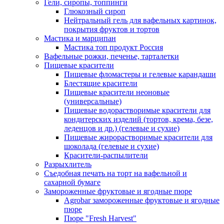
Гели, сиропы, топпинги
Глюкозный сироп
Нейтральный гель для вафельных картинок,
покрытия фруктов и тортов
Мастика и марципан
Мастика топ продукт Россия
Вафельные рожки, печенье, тарталетки
Пищевые красители
Пищевые фломастеры и гелевые карандаши
Блестящие красители
Пищевые красители неоновые
(универсальные)
Пищевые водорастворимые красители для
кондитерских изделий (тортов, крема, безе,
леденцов и др.) (гелевые и сухие)
Пищевые жирорастворимые красители для
шоколада (гелевые и сухие)
Красители-распылители
Разрыхлитель
Съедобная печать на торт на вафельной и
сахарной бумаге
Замороженные фруктовые и ягодные пюре
Agrobar замороженные фруктовые и ягодные
пюре
Пюре "Fresh Harvest"