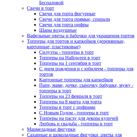
Беспаловой
Свечи в торт
Свечи для торта фигурные
Свечи для торта прямые, спирали
Свечи для торта цифры
Шары воздушные
Вафельные цветы и бабочки для украшения тортов
Топперы для тортов и капкейков (деревянные,
картонные, пластиковые)
Силуэты - топперы в торт
Топперы на Halloween в торт
Топперы на 1 сентября в торт
С днем рождения и с юбилеем - топперы для
тортов
Картонные топперы для капкейков
Папе, маме, дочке, сыночку, бабушке, мужу -
топперы в торт
Топперы на 23 февраля в торт
Топперы на 8 марта для торта
Топперы в торт с цифрами
С Новым Годом - топперы в торт
Топперы на пасху для декора куличей
Любовь и свадьба - топперы в торт
Мармеладные фигурки
Сахарные и шоколадные фигурки, цветы для