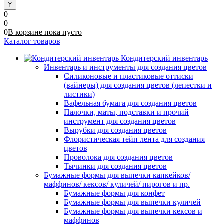
0
0
0
В корзине
пока
пусто
Каталог товаров
Кондитерский инвентарь
Инвентарь и инструменты для создания цветов
Силиконовые и пластиковые оттиски
(вайнеры) для создания цветов (лепестки и
листики)
Вафельная бумага для создания цветов
Палочки, маты, подставки и прочий
инструмент для создания цветов
Вырубки для создания цветов
Флористическая тейп лента для создания
цветов
Проволока для создания цветов
Тычинки для создания цветов
Бумажные формы для выпечки капкейков/
маффинов/ кексов/ куличей/ пирогов и пр.
Бумажные формы для конфет
Бумажные формы для выпечки куличей
Бумажные формы для выпечки кексов и
маффинов