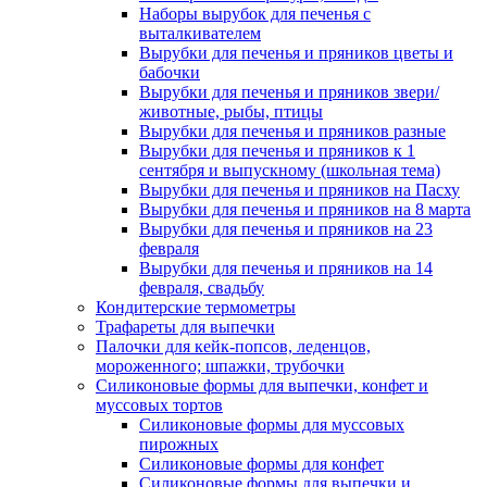
Наборы вырубок для печенья с
выталкивателем
Вырубки для печенья и пряников цветы и
бабочки
Вырубки для печенья и пряников звери/
животные, рыбы, птицы
Вырубки для печенья и пряников разные
Вырубки для печенья и пряников к 1
сентября и выпускному (школьная тема)
Вырубки для печенья и пряников на Пасху
Вырубки для печенья и пряников на 8 марта
Вырубки для печенья и пряников на 23
февраля
Вырубки для печенья и пряников на 14
февраля, свадьбу
Кондитерские термометры
Трафареты для выпечки
Палочки для кейк-попсов, леденцов,
мороженного; шпажки, трубочки
Силиконовые формы для выпечки, конфет и
муссовых тортов
Силиконовые формы для муссовых
пирожных
Силиконовые формы для конфет
Силиконовые формы для выпечки и