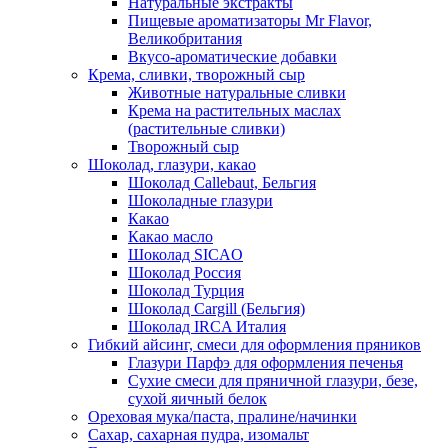
Натуральные экстракты
Пищевые ароматизаторы Mr Flavor,
Великобритания
Вкусо-ароматические добавки
Крема, сливки, творожный сыр
Животные натуральные сливки
Крема на растительных маслах
(растительные сливки)
Творожный сыр
Шоколад, глазури, какао
Шоколад Callebaut, Бельгия
Шоколадные глазури
Какао
Какао масло
Шоколад SICAO
Шоколад Россия
Шоколад Турция
Шоколад Cargill (Бельгия)
Шоколад IRCA Италия
Гибкий айсинг, смеси для оформления пряников
Глазури Парфэ для оформления печенья
Сухие смеси для пряничной глазури, безе,
сухой яичный белок
Ореховая мука/паста, пралине/начинки
Сахар, сахарная пудра, изомальт