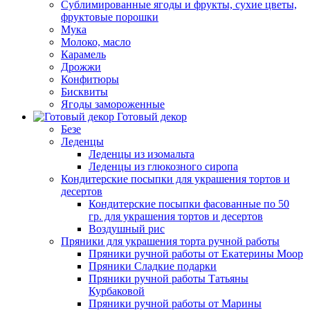
Сублимированные ягоды и фрукты, сухие цветы,
фруктовые порошки
Мука
Молоко, масло
Карамель
Дрожжи
Конфитюры
Бисквиты
Ягоды замороженные
Готовый декор
Безе
Леденцы
Леденцы из изомальта
Леденцы из глюкозного сиропа
Кондитерские посыпки для украшения тортов и
десертов
Кондитерские посыпки фасованные по 50
гр. для украшения тортов и десертов
Воздушный рис
Пряники для украшения торта ручной работы
Пряники ручной работы от Екатерины Моор
Пряники Сладкие подарки
Пряники ручной работы Татьяны
Курбаковой
Пряники ручной работы от Марины