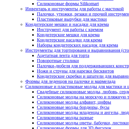
Силиконовые формы Silikomart
Инвентарь и инструменты для работы с мастикой
Палочки, утюжки, резаки и прочий инструмен
Пластиковые вырубки для мастики
Кондитерские мешки и насадки для крема
Инструмент для работы с кремом
Кондитерские мешки для крема
Кондитерские насадки для крема
Наборы кондитерских насадок для крема
Инструменты для тортированя и выравнивания (стол
Ацетатная лента для торта
Поворотные столики
Палочки-дюбеля для поддерживающих констр
Ножи и струны для нарезки бисквитов
Кондитерские скребки и шпатели для выравн
Формы для леденцов на палочке и мармелада
Силиконовые и пластиковые молды для мастики и 
Свадебные силиконовые молды, любовь, серд
Силиконовые молды на морскую и пляжную 
Силиконовые молды алфавит, цифры
Силиконовые молды бордюры, бусы
Силиконовые молды младенцы и ангелы, люд
Силиконовые молды разные
Силиконовые молды цветы, бабочки, листики
Силиконовые формы для 3D фигурок