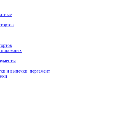
вотные
тортов
тортов
/ пирожных
трументы
ки и выпечки, пергамент
ожки