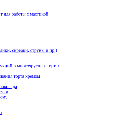
т для работы с мастикой
ики, скребки, струны и пр.)
укций в многоярусных тортах
ивания торта кремом
шоколада
ечки
тему
и