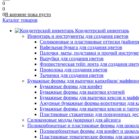
0
0
0
В корзине
пока
пусто
Каталог товаров
Кондитерский инвентарь
Инвентарь и инструменты для создания цветов
Силиконовые и пластиковые оттиски (вайнеры)
Вафельная бумага для создания цветов
Палочки, маты, подставки и прочий инструме
Вырубки для создания цветов
Флористическая тейп лента для создания цвет
Проволока для создания цветов
Тычинки для создания цветов
Бумажные формы для выпечки капкейков/ маффинов/
Бумажные формы для конфет
Бумажные формы для выпечки куличей
Бумажные формы для выпечки кексов и мафф
Ажурные бумажные формы-воротнички для к
Бумажные формы для выпечки кексов и тарто
Пластиковые стаканчики для порционных десе
Силиконовые молды (коврики) для айсинга
Поликорбонатные и пластиковые формы для шокол
Поликорбонатные формы для конфет и шокол
Пластиковые тематические формы для шокола