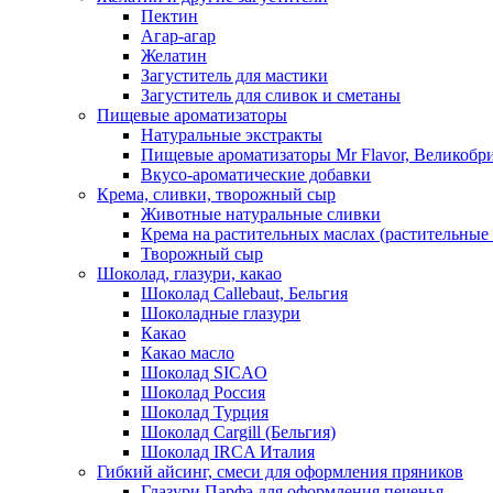
Пектин
Агар-агар
Желатин
Загуститель для мастики
Загуститель для сливок и сметаны
Пищевые ароматизаторы
Натуральные экстракты
Пищевые ароматизаторы Mr Flavor, Великобр
Вкусо-ароматические добавки
Крема, сливки, творожный сыр
Животные натуральные сливки
Крема на растительных маслах (растительные
Творожный сыр
Шоколад, глазури, какао
Шоколад Callebaut, Бельгия
Шоколадные глазури
Какао
Какао масло
Шоколад SICAO
Шоколад Россия
Шоколад Турция
Шоколад Cargill (Бельгия)
Шоколад IRCA Италия
Гибкий айсинг, смеси для оформления пряников
Глазури Парфэ для оформления печенья