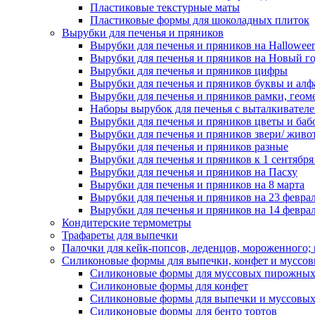
Пластиковые текстурные маты
Пластиковые формы для шоколадных плиток
Вырубки для печенья и пряников
Вырубки для печенья и пряников на Hallowee
Вырубки для печенья и пряников на Новый г
Вырубки для печенья и пряников цифры
Вырубки для печенья и пряников буквы и алф
Вырубки для печенья и пряников рамки, геом
Наборы вырубок для печенья с выталкивател
Вырубки для печенья и пряников цветы и баб
Вырубки для печенья и пряников звери/ живо
Вырубки для печенья и пряников разные
Вырубки для печенья и пряников к 1 сентября
Вырубки для печенья и пряников на Пасху
Вырубки для печенья и пряников на 8 марта
Вырубки для печенья и пряников на 23 февра
Вырубки для печенья и пряников на 14 феврал
Кондитерские термометры
Трафареты для выпечки
Палочки для кейк-попсов, леденцов, мороженного;
Силиконовые формы для выпечки, конфет и муссов
Силиконовые формы для муссовых пирожны
Силиконовые формы для конфет
Силиконовые формы для выпечки и муссовых
Силиконовые формы для бенто тортов