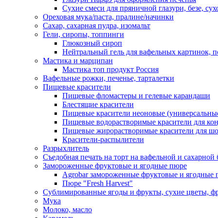
Сухие смеси для пряничной глазури, безе, су
Ореховая мука/паста, пралине/начинки
Сахар, сахарная пудра, изомальт
Гели, сиропы, топпинги
Глюкозный сироп
Нейтральный гель для вафельных картинок, п
Мастика и марципан
Мастика топ продукт Россия
Вафельные рожки, печенье, тарталетки
Пищевые красители
Пищевые фломастеры и гелевые карандаши
Блестящие красители
Пищевые красители неоновые (универсальны
Пищевые водорастворимые красители для конди
Пищевые жирорастворимые красители для шок
Красители-распылители
Разрыхлитель
Съедобная печать на торт на вафельной и сахарной 
Замороженные фруктовые и ягодные пюре
Agrobar замороженные фруктовые и ягодные 
Пюре "Fresh Harvest"
Сублимированные ягоды и фрукты, сухие цветы, 
Мука
Молоко, масло