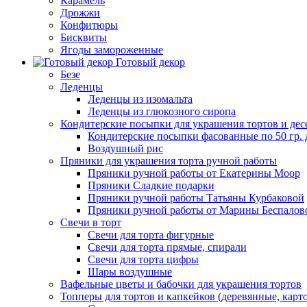
Карамель
Дрожжи
Конфитюры
Бисквиты
Ягоды замороженные
Готовый декор
Безе
Леденцы
Леденцы из изомальта
Леденцы из глюкозного сиропа
Кондитерские посыпки для украшения тортов и дес
Кондитерские посыпки фасованные по 50 гр. 
Воздушный рис
Пряники для украшения торта ручной работы
Пряники ручной работы от Екатерины Моор
Пряники Сладкие подарки
Пряники ручной работы Татьяны Курбаковой
Пряники ручной работы от Марины Беспалов
Свечи в торт
Свечи для торта фигурные
Свечи для торта прямые, спирали
Свечи для торта цифры
Шары воздушные
Вафельные цветы и бабочки для украшения тортов
Топперы для тортов и капкейков (деревянные, карт