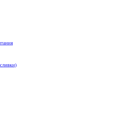
итания
 сливки)