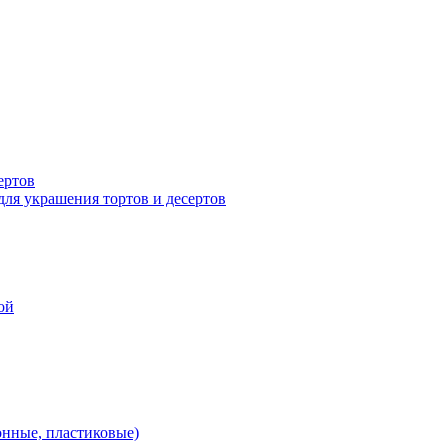
ертов
для украшения тортов и десертов
ой
онные, пластиковые)