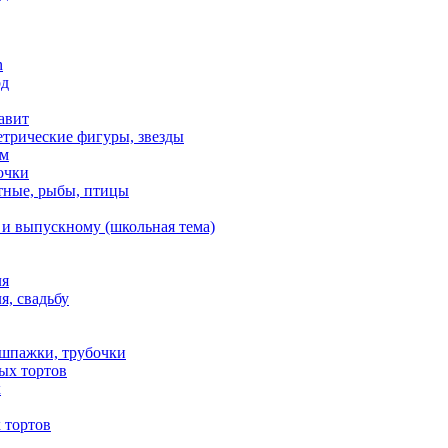
n
од
авит
етрические фигуры, звезды
ем
очки
тные, рыбы, птицы
 и выпускному (школьная тема)
ля
я, свадьбу
 шпажки, трубочки
ых тортов
х
 тортов