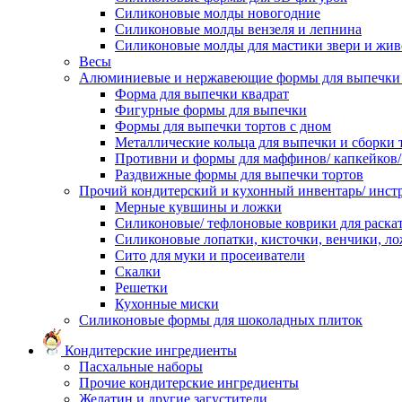
Силиконовые молды новогодние
Силиконовые молды вензеля и лепнина
Силиконовые молды для мастики звери и жи
Весы
Алюминиевые и нержавеющие формы для выпечки 
Форма для выпечки квадрат
Фигурные формы для выпечки
Формы для выпечки тортов с дном
Металлические кольца для выпечки и сборки 
Противни и формы для маффинов/ капкейков
Раздвижные формы для выпечки тортов
Прочий кондитерский и кухонный инвентарь/ инс
Мерные кувшины и ложки
Силиконовые/ тефлоновые коврики для раскат
Силиконовые лопатки, кисточки, венчики, л
Сито для муки и просеиватели
Скалки
Решетки
Кухонные миски
Силиконовые формы для шоколадных плиток
Кондитерские ингредиенты
Пасхальные наборы
Прочие кондитерские ингредиенты
Желатин и другие загустители