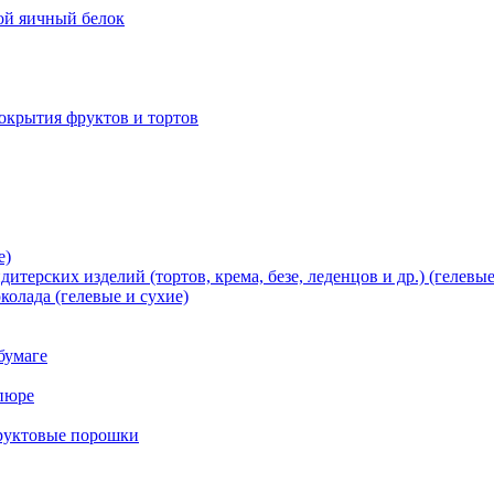
хой яичный белок
окрытия фруктов и тортов
е)
терских изделий (тортов, крема, безе, леденцов и др.) (гелевые
олада (гелевые и сухие)
бумаге
пюре
фруктовые порошки