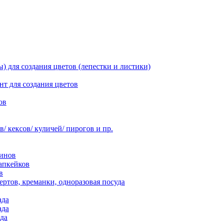
 для создания цветов (лепестки и листики)
нт для создания цветов
ов
 кексов/ куличей/ пирогов и пр.
инов
апкейков
в
ртов, креманки, одноразовая посуда
ада
ада
да