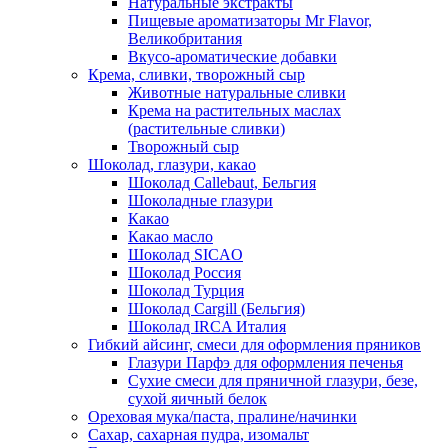
Натуральные экстракты
Пищевые ароматизаторы Mr Flavor,
Великобритания
Вкусо-ароматические добавки
Крема, сливки, творожный сыр
Животные натуральные сливки
Крема на растительных маслах
(растительные сливки)
Творожный сыр
Шоколад, глазури, какао
Шоколад Callebaut, Бельгия
Шоколадные глазури
Какао
Какао масло
Шоколад SICAO
Шоколад Россия
Шоколад Турция
Шоколад Cargill (Бельгия)
Шоколад IRCA Италия
Гибкий айсинг, смеси для оформления пряников
Глазури Парфэ для оформления печенья
Сухие смеси для пряничной глазури, безе,
сухой яичный белок
Ореховая мука/паста, пралине/начинки
Сахар, сахарная пудра, изомальт