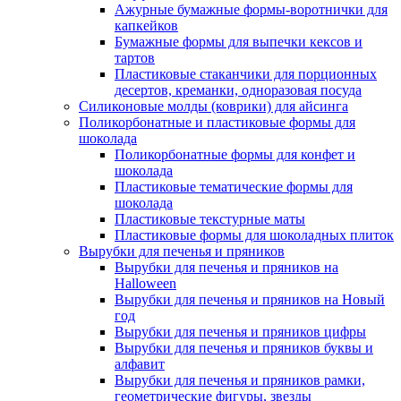
Ажурные бумажные формы-воротнички для
капкейков
Бумажные формы для выпечки кексов и
тартов
Пластиковые стаканчики для порционных
десертов, креманки, одноразовая посуда
Силиконовые молды (коврики) для айсинга
Поликорбонатные и пластиковые формы для
шоколада
Поликорбонатные формы для конфет и
шоколада
Пластиковые тематические формы для
шоколада
Пластиковые текстурные маты
Пластиковые формы для шоколадных плиток
Вырубки для печенья и пряников
Вырубки для печенья и пряников на
Halloween
Вырубки для печенья и пряников на Новый
год
Вырубки для печенья и пряников цифры
Вырубки для печенья и пряников буквы и
алфавит
Вырубки для печенья и пряников рамки,
геометрические фигуры, звезды