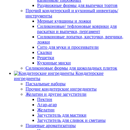
капкейков/ пирожных
Раздвижные формы для выпечки тортов
Прочий кондитерский и кухонный инвентарь/
инструменты
Мерные кувшины и ложки
Силиконовые/ тефлоновые коврики для
раскатки и выпечки, пергамент
Силиконовые лопатки, кисточки, венчики,
ложки
Сито для муки и просеиватели
Скалки
Решетки
Кухонные миски
Силиконовые формы для шоколадных плиток
Кондитерские
ингредиенты
Пасхальные наборы
Прочие кондитерские ингредиенты
Желатин и другие загустители
Пектин
Агар-агар
Желатин
Загуститель для мастики
Загуститель для сливок и сметаны
Пищевые ароматизаторы