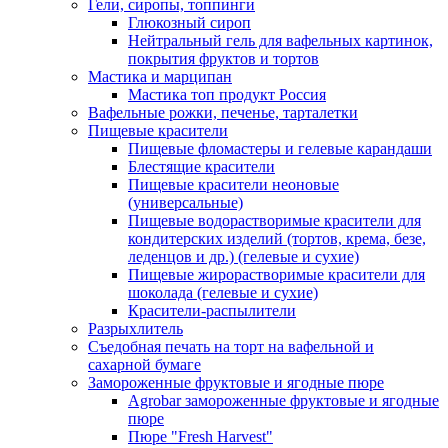
Гели, сиропы, топпинги
Глюкозный сироп
Нейтральный гель для вафельных картинок,
покрытия фруктов и тортов
Мастика и марципан
Мастика топ продукт Россия
Вафельные рожки, печенье, тарталетки
Пищевые красители
Пищевые фломастеры и гелевые карандаши
Блестящие красители
Пищевые красители неоновые
(универсальные)
Пищевые водорастворимые красители для
кондитерских изделий (тортов, крема, безе,
леденцов и др.) (гелевые и сухие)
Пищевые жирорастворимые красители для
шоколада (гелевые и сухие)
Красители-распылители
Разрыхлитель
Съедобная печать на торт на вафельной и
сахарной бумаге
Замороженные фруктовые и ягодные пюре
Agrobar замороженные фруктовые и ягодные
пюре
Пюре "Fresh Harvest"