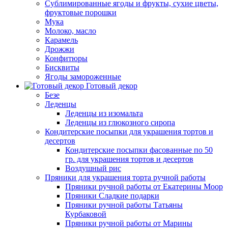
Сублимированные ягоды и фрукты, сухие цветы,
фруктовые порошки
Мука
Молоко, масло
Карамель
Дрожжи
Конфитюры
Бисквиты
Ягоды замороженные
Готовый декор
Безе
Леденцы
Леденцы из изомальта
Леденцы из глюкозного сиропа
Кондитерские посыпки для украшения тортов и
десертов
Кондитерские посыпки фасованные по 50
гр. для украшения тортов и десертов
Воздушный рис
Пряники для украшения торта ручной работы
Пряники ручной работы от Екатерины Моор
Пряники Сладкие подарки
Пряники ручной работы Татьяны
Курбаковой
Пряники ручной работы от Марины