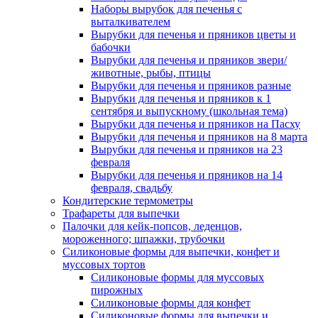
Наборы вырубок для печенья с
выталкивателем
Вырубки для печенья и пряников цветы и
бабочки
Вырубки для печенья и пряников звери/
животные, рыбы, птицы
Вырубки для печенья и пряников разные
Вырубки для печенья и пряников к 1
сентября и выпускному (школьная тема)
Вырубки для печенья и пряников на Пасху
Вырубки для печенья и пряников на 8 марта
Вырубки для печенья и пряников на 23
февраля
Вырубки для печенья и пряников на 14
февраля, свадьбу
Кондитерские термометры
Трафареты для выпечки
Палочки для кейк-попсов, леденцов,
мороженного; шпажки, трубочки
Силиконовые формы для выпечки, конфет и
муссовых тортов
Силиконовые формы для муссовых
пирожных
Силиконовые формы для конфет
Силиконовые формы для выпечки и