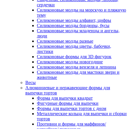
сердечки
Силиконовые молды на морскую и пляжную
тему
Силиконовые молды алфавит, цифры
Силиконовые молды бордюры, бусы
Силиконовые молды младенцы и ангелы,
люди
Силиконовые молды разные
Силиконовые молды цветы, бабочки,
листики
Силиконовые формы для 3D фигурок
Силиконовые молды новогодние
Силиконовые молды вензеля и лепнина
Силиконовые молды для мастики звери и
животные
Весы
Алюминиевые и нержавеющие формы для
выпечки тортов
Форма для выпечки квадрат
Фигурные формы для выпечки
Формы для выпечки тортов с дном
Металлические кольца для выпечки и сборки
тортов
Противни и формы для маффинов/