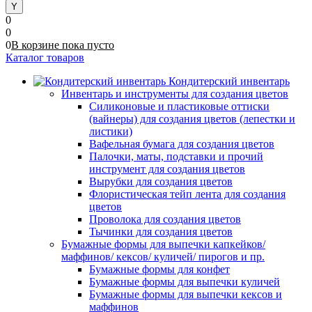
0
0
0
В корзине
пока
пусто
Каталог товаров
Кондитерский инвентарь
Инвентарь и инструменты для создания цветов
Силиконовые и пластиковые оттиски
(вайнеры) для создания цветов (лепестки и
листики)
Вафельная бумага для создания цветов
Палочки, маты, подставки и прочий
инструмент для создания цветов
Вырубки для создания цветов
Флористическая тейп лента для создания
цветов
Проволока для создания цветов
Тычинки для создания цветов
Бумажные формы для выпечки капкейков/
маффинов/ кексов/ куличей/ пирогов и пр.
Бумажные формы для конфет
Бумажные формы для выпечки куличей
Бумажные формы для выпечки кексов и
маффинов