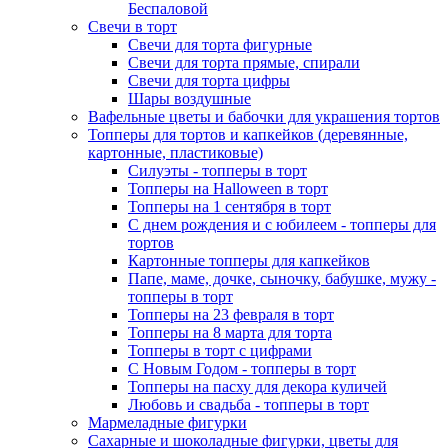
Беспаловой
Свечи в торт
Свечи для торта фигурные
Свечи для торта прямые, спирали
Свечи для торта цифры
Шары воздушные
Вафельные цветы и бабочки для украшения тортов
Топперы для тортов и капкейков (деревянные,
картонные, пластиковые)
Силуэты - топперы в торт
Топперы на Halloween в торт
Топперы на 1 сентября в торт
С днем рождения и с юбилеем - топперы для
тортов
Картонные топперы для капкейков
Папе, маме, дочке, сыночку, бабушке, мужу -
топперы в торт
Топперы на 23 февраля в торт
Топперы на 8 марта для торта
Топперы в торт с цифрами
С Новым Годом - топперы в торт
Топперы на пасху для декора куличей
Любовь и свадьба - топперы в торт
Мармеладные фигурки
Сахарные и шоколадные фигурки, цветы для