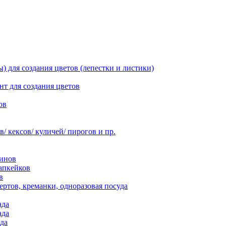
 для создания цветов (лепестки и листики)
нт для создания цветов
ов
 кексов/ куличей/ пирогов и пр.
инов
апкейков
в
ртов, креманки, одноразовая посуда
ада
ада
да