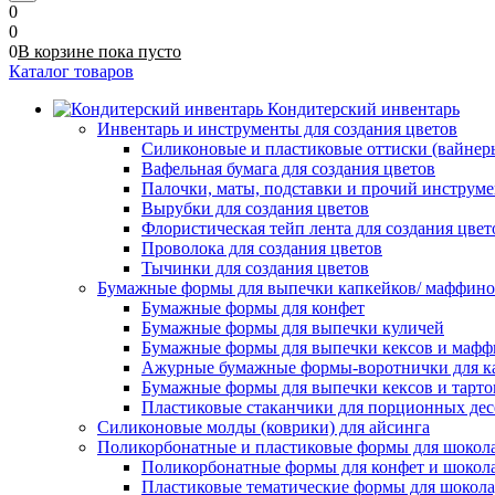
0
0
0
В корзине
пока
пусто
Каталог товаров
Кондитерский инвентарь
Инвентарь и инструменты для создания цветов
Силиконовые и пластиковые оттиски (вайнеры)
Вафельная бумага для создания цветов
Палочки, маты, подставки и прочий инструме
Вырубки для создания цветов
Флористическая тейп лента для создания цвет
Проволока для создания цветов
Тычинки для создания цветов
Бумажные формы для выпечки капкейков/ маффинов/
Бумажные формы для конфет
Бумажные формы для выпечки куличей
Бумажные формы для выпечки кексов и мафф
Ажурные бумажные формы-воротнички для к
Бумажные формы для выпечки кексов и тарто
Пластиковые стаканчики для порционных десе
Силиконовые молды (коврики) для айсинга
Поликорбонатные и пластиковые формы для шокол
Поликорбонатные формы для конфет и шокол
Пластиковые тематические формы для шокола