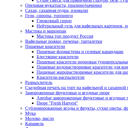
Сухие смеси для пряничной глазури, безе, су
Ореховая мука/паста, пралине/начинки
Сахар, сахарная пудра, изомальт
Гели, сиропы, топпинги
Глюкозный сироп
Нейтральный гель для вафельных картинок, п
Мастика и марципан
Мастика топ продукт Россия
Вафельные рожки, печенье, тарталетки
Пищевые красители
Пищевые фломастеры и гелевые карандаши
Блестящие красители
Пищевые красители неоновые (универсальны
Пищевые водорастворимые красители для конди
Пищевые жирорастворимые красители для шок
Красители-распылители
Разрыхлитель
Съедобная печать на торт на вафельной и сахарной 
Замороженные фруктовые и ягодные пюре
Agrobar замороженные фруктовые и ягодные 
Пюре "Fresh Harvest"
Сублимированные ягоды и фрукты, сухие цветы, 
Мука
Молоко, масло
Карамель