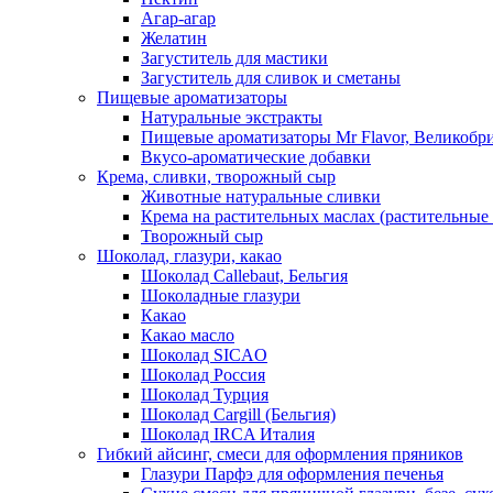
Агар-агар
Желатин
Загуститель для мастики
Загуститель для сливок и сметаны
Пищевые ароматизаторы
Натуральные экстракты
Пищевые ароматизаторы Mr Flavor, Великобр
Вкусо-ароматические добавки
Крема, сливки, творожный сыр
Животные натуральные сливки
Крема на растительных маслах (растительные
Творожный сыр
Шоколад, глазури, какао
Шоколад Callebaut, Бельгия
Шоколадные глазури
Какао
Какао масло
Шоколад SICAO
Шоколад Россия
Шоколад Турция
Шоколад Cargill (Бельгия)
Шоколад IRCA Италия
Гибкий айсинг, смеси для оформления пряников
Глазури Парфэ для оформления печенья