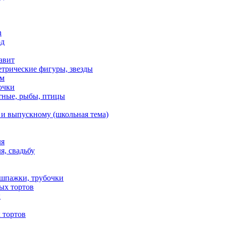
n
од
авит
етрические фигуры, звезды
ем
очки
тные, рыбы, птицы
 и выпускному (школьная тема)
ля
я, свадьбу
 шпажки, трубочки
ых тортов
х
 тортов