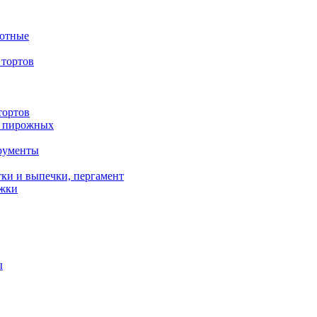
вотные
тортов
тортов
/ пирожных
трументы
ки и выпечки, пергамент
ожки
ы