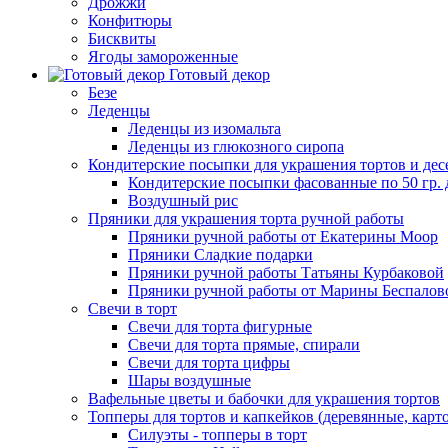
Дрожжи
Конфитюры
Бисквиты
Ягоды замороженные
Готовый декор
Безе
Леденцы
Леденцы из изомальта
Леденцы из глюкозного сиропа
Кондитерские посыпки для украшения тортов и дес
Кондитерские посыпки фасованные по 50 гр. 
Воздушный рис
Пряники для украшения торта ручной работы
Пряники ручной работы от Екатерины Моор
Пряники Сладкие подарки
Пряники ручной работы Татьяны Курбаковой
Пряники ручной работы от Марины Беспалов
Свечи в торт
Свечи для торта фигурные
Свечи для торта прямые, спирали
Свечи для торта цифры
Шары воздушные
Вафельные цветы и бабочки для украшения тортов
Топперы для тортов и капкейков (деревянные, карт
Силуэты - топперы в торт