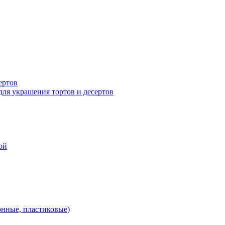
ертов
для украшения тортов и десертов
ой
онные, пластиковые)