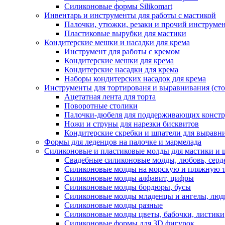
Силиконовые формы Silikomart
Инвентарь и инструменты для работы с мастикой
Палочки, утюжки, резаки и прочий инструмен
Пластиковые вырубки для мастики
Кондитерские мешки и насадки для крема
Инструмент для работы с кремом
Кондитерские мешки для крема
Кондитерские насадки для крема
Наборы кондитерских насадок для крема
Инструменты для тортированя и выравнивания (стол
Ацетатная лента для торта
Поворотные столики
Палочки-дюбеля для поддерживающих констр
Ножи и струны для нарезки бисквитов
Кондитерские скребки и шпатели для выравн
Формы для леденцов на палочке и мармелада
Силиконовые и пластиковые молды для мастики и 
Свадебные силиконовые молды, любовь, серд
Силиконовые молды на морскую и пляжную 
Силиконовые молды алфавит, цифры
Силиконовые молды бордюры, бусы
Силиконовые молды младенцы и ангелы, люд
Силиконовые молды разные
Силиконовые молды цветы, бабочки, листики
Силиконовые формы для 3D фигурок