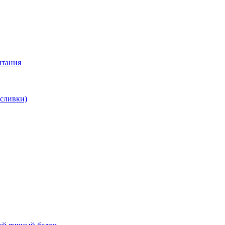
итания
 сливки)