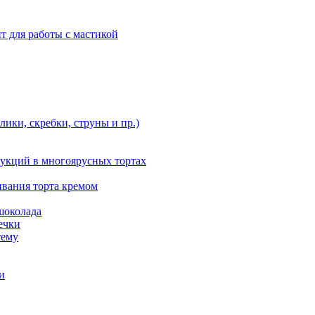
т для работы с мастикой
ики, скребки, струны и пр.)
укций в многоярусных тортах
ивания торта кремом
шоколада
ечки
тему
и