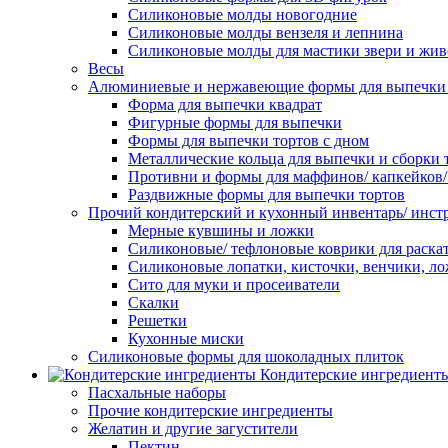
Силиконовые молды новогодние
Силиконовые молды вензеля и лепнина
Силиконовые молды для мастики звери и жи
Весы
Алюминиевые и нержавеющие формы для выпечки 
Форма для выпечки квадрат
Фигурные формы для выпечки
Формы для выпечки тортов с дном
Металлические кольца для выпечки и сборки 
Противни и формы для маффинов/ капкейков
Раздвижные формы для выпечки тортов
Прочий кондитерский и кухонный инвентарь/ инс
Мерные кувшины и ложки
Силиконовые/ тефлоновые коврики для раскат
Силиконовые лопатки, кисточки, венчики, л
Сито для муки и просеиватели
Скалки
Решетки
Кухонные миски
Силиконовые формы для шоколадных плиток
Кондитерские ингредиент
Пасхальные наборы
Прочие кондитерские ингредиенты
Желатин и другие загустители
Пектин