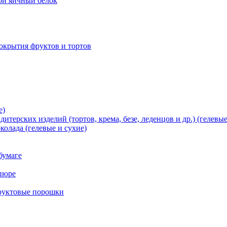
хой яичный белок
окрытия фруктов и тортов
е)
терских изделий (тортов, крема, безе, леденцов и др.) (гелевые
олада (гелевые и сухие)
бумаге
пюре
фруктовые порошки