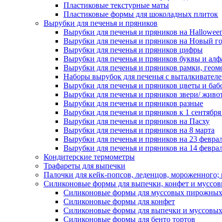
Пластиковые текстурные маты
Пластиковые формы для шоколадных плиток
Вырубки для печенья и пряников
Вырубки для печенья и пряников на Hallowee
Вырубки для печенья и пряников на Новый г
Вырубки для печенья и пряников цифры
Вырубки для печенья и пряников буквы и алф
Вырубки для печенья и пряников рамки, геом
Наборы вырубок для печенья с выталкивател
Вырубки для печенья и пряников цветы и баб
Вырубки для печенья и пряников звери/ живо
Вырубки для печенья и пряников разные
Вырубки для печенья и пряников к 1 сентября
Вырубки для печенья и пряников на Пасху
Вырубки для печенья и пряников на 8 марта
Вырубки для печенья и пряников на 23 февра
Вырубки для печенья и пряников на 14 феврал
Кондитерские термометры
Трафареты для выпечки
Палочки для кейк-попсов, леденцов, мороженного;
Силиконовые формы для выпечки, конфет и муссов
Силиконовые формы для муссовых пирожны
Силиконовые формы для конфет
Силиконовые формы для выпечки и муссовых
Силиконовые формы для бенто тортов